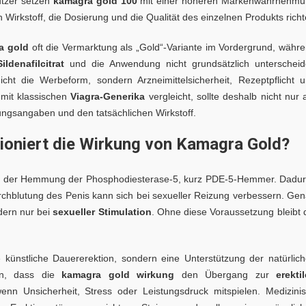
utzer setzen
kamagra gold 100
mit einer höheren Markenwahrnehm
 Wirkstoff, die Dosierung und die Qualität des einzelnen Produkts richt
a gold
oft die Vermarktung als „Gold“-Variante im Vordergrund, währ
ldenafilcitrat
und die Anwendung nicht grundsätzlich unterschei
cht die Werbeform, sondern Arzneimittelsicherheit, Rezeptpflicht 
mit klassischen
Viagra-Generika
vergleicht, sollte deshalb nicht nur 
gsangaben und den tatsächlichen Wirkstoff.
ktioniert die Wirkung von Kamagra Gold?
f der Hemmung der Phosphodiesterase-5, kurz PDE-5-Hemmer. Dadu
chblutung des Penis kann sich bei sexueller Reizung verbessern. Ge
dern nur bei
sexueller Stimulation
. Ohne diese Voraussetzung bleibt 
e künstliche Dauererektion, sondern eine Unterstützung der natürlic
en, dass die
kamagra gold wirkung
den Übergang zur
erekti
enn Unsicherheit, Stress oder Leistungsdruck mitspielen. Medizini