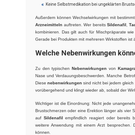
Keine Selbstmedikation bei ungeklärten Brus
Außerdem können Wechselwirkungen mit bestimmten
Arzneimitteln
auftreten. Wer bereits
Sildenafil
,
Tad
kombinieren. Das gilt auch für Mischpräparate wi
Gerade bei Produkten mit mehreren Wirkstoffen ist ä
Welche Nebenwirkungen könne
Zu den typischen
Nebenwirkungen
von
Kamagr
Nase und Verdauungsbeschwerden. Manche Betroffe
Diese
nebenwirkungen
sind nicht bei jedem gleich
vorübergehend und klingt wieder ab, sobald der Wirk
Wichtiger ist die Einordnung: Nicht jede unangeneh
Brustschmerzen oder eine Erektion länger als vier S
auf
Sildenafil
empfindlich reagiert oder bereits 
weitere Anwendung mit einem Arzt besprechen. Da
können.