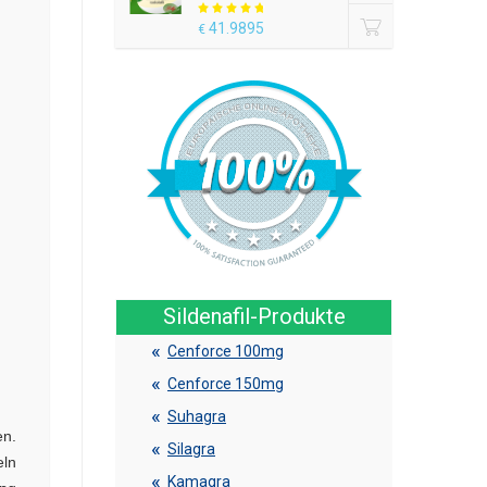
41.9895
€
Sildenafil-Produkte
Cenforce 100mg
Cenforce 150mg
Suhagra
en.
Silagra
eln
Kamagra