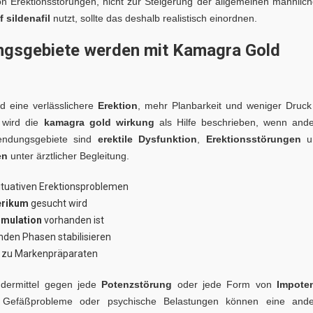
von Erektionsstörungen, nicht zur Steigerung der allgemeinen männlic
f sildenafil
nutzt, sollte das deshalb realistisch einordnen.
ngsgebiete werden mit Kamagra Gold
d eine verlässlichere
Erektion
, mehr Planbarkeit und weniger Druck
n wird die
kamagra gold wirkung
als Hilfe beschrieben, wenn and
wendungsgebiete sind
erektile Dysfunktion
,
Erektionsstörungen
u
en
unter ärztlicher Begleitung.
ituativen Erektionsproblemen
erikum
gesucht wird
imulation
vorhanden ist
enden Phasen stabilisieren
e zu Markenpräparaten
dermittel gegen jede
Potenzstörung
oder jede Form von
Impote
, Gefäßprobleme oder psychische Belastungen können eine ande