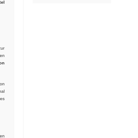
tel
zur
ren
on
ion
mal
es
ten