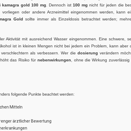
ei
kamagra gold 100 mg
. Dennoch ist
100 mg
nicht für jeden die be
n vorliegen oder andere Arzneimittel eingenommen werden, kann e
magra Gold
sollte immer als Einzeldosis betrachtet werden; mehr
ler Aktivität mit ausreichend Wasser eingenommen. Eine schwere, s
lkohol ist in kleinen Mengen nicht bei jedem ein Problem, kann aber 
r verschlechtern als verbessern. Wer die
dosierung
verändern möcht
rhöht das Risiko für
nebenwirkungen
, ohne die Wirkung zuverlässig
nders folgende Punkte beachtet werden:
ichen Mitteln
trenger ärztlicher Bewertung
enerkrankungen