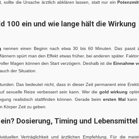
sollte die Ursache ärztlich abklären lassen, statt nur ein
Potenzmit
d 100 ein und wie lange hält die Wirkung
g
nennen einen Beginn nach etwa 30 bis 60 Minuten. Das passt 
ännern spürt man den Effekt etwas früher, bei anderen später. Fakto
 voller Magen können den Start verzögern. Deshalb ist die
Einnahme v
auch der Situation.
Stunden. Das bedeutet nicht, dass in dieser Zeit permanent eine Erekt
auf sexuelle Reize verbessert sein kann. Wer die
gold wirkung
opti
egung realistisch stattfinden können. Gerade beim
ersten Mal
kann 
em Körper Zeit zu geben.
in? Dosierung, Timing und Lebensmittel
viduellen Verträglichkeit und ärztlichen Empfehlung. Für die meis