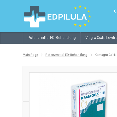
Ü
Potenzmittel ED-Behandlung
Viagra Cialis Levit
Main Page
Potenzmittel ED-Behandlung
Kamagra Gold: 