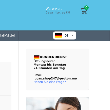
0
Warenkorb
Gesamtbetrag € 0
all-Mittel
DE