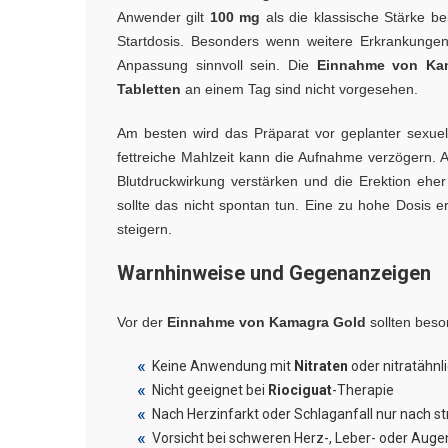
Anwender gilt
100 mg
als die klassische Stärke b
Startdosis. Besonders wenn weitere Erkrankunge
Anpassung sinnvoll sein. Die
Einnahme von Ka
Tabletten
an einem Tag sind nicht vorgesehen.
Am besten wird das Präparat vor geplanter sexuel
fettreiche Mahlzeit kann die Aufnahme verzögern. A
Blutdruckwirkung verstärken und die Erektion ehe
sollte das nicht spontan tun. Eine zu hohe Dosis e
steigern.
Warnhinweise und Gegenanzeigen
Vor der
Einnahme von Kamagra Gold
sollten beso
Keine Anwendung mit
Nitraten
oder nitratähnl
Nicht geeignet bei
Riociguat
-Therapie
Nach Herzinfarkt oder Schlaganfall nur nach s
Vorsicht bei schweren Herz-, Leber- oder Aug