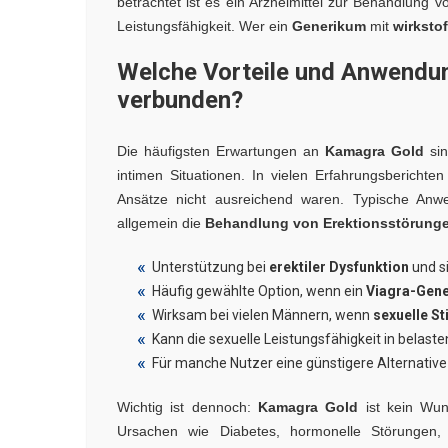
betrachtet ist es ein Arzneimittel zur Behandlung 
Leistungsfähigkeit. Wer ein
Generikum
mit
wirkstof
Welche Vorteile und Anwendu
verbunden?
Die häufigsten Erwartungen an
Kamagra Gold
sin
intimen Situationen. In vielen Erfahrungsberichte
Ansätze nicht ausreichend waren. Typische An
allgemein die
Behandlung von Erektionsstörung
Unterstützung bei
erektiler Dysfunktion
und s
Häufig gewählte Option, wenn ein
Viagra-Gen
Wirksam bei vielen Männern, wenn
sexuelle St
Kann die sexuelle Leistungsfähigkeit in belast
Für manche Nutzer eine günstigere Alternativ
Wichtig ist dennoch:
Kamagra Gold
ist kein Wun
Ursachen wie Diabetes, hormonelle Störungen