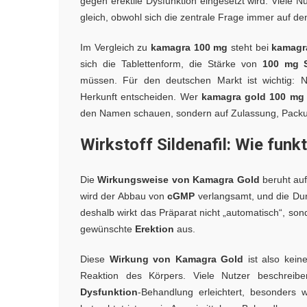
gegen erektile Dysfunktion eingesetzt wird. Viele N
gleich, obwohl sich die zentrale Frage immer auf den
Im Vergleich zu
kamagra 100 mg
steht bei
kamagr
sich die Tablettenform, die Stärke von
100 mg Si
müssen. Für den deutschen Markt ist wichtig: Ni
Herkunft entscheiden. Wer
kamagra gold 100 mg
den Namen schauen, sondern auf Zulassung, Packun
Wirkstoff Sildenafil: Wie fun
Die
Wirkungsweise von Kamagra Gold
beruht au
wird der Abbau von
cGMP
verlangsamt, und die Dur
deshalb wirkt das Präparat nicht „automatisch“, son
gewünschte
Erektion
aus.
Diese
Wirkung von Kamagra Gold
ist also kein
Reaktion des Körpers. Viele Nutzer beschreib
Dysfunktion
-Behandlung erleichtert, besonders w