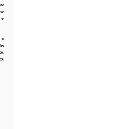
ste
ine
ere
ehr
die
e,
 zu