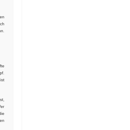
ren
ach
nn.
fte
pf.
ist
st,
Wer
die
ren