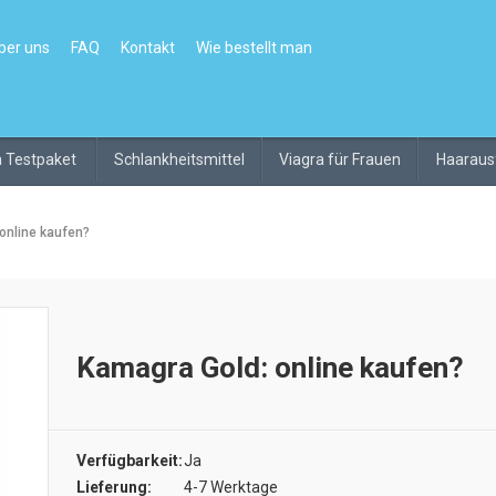
ber uns
FAQ
Kontakt
Wie bestellt man
ra Testpaket
Schlankheitsmittel
Viagra für Frauen
Haarausf
online kaufen?
Kamagra Gold: online kaufen?
Verfügbarkeit:
Ja
Lieferung:
4-7 Werktage