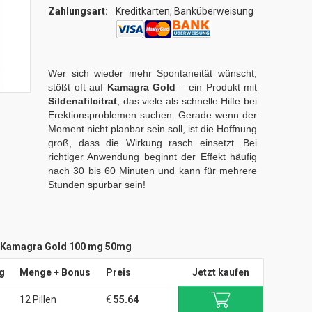
Zahlungsart:
Kreditkarten, Banküberweisung
Wer sich wieder mehr Spontaneität wünscht,
stößt oft auf
Kamagra Gold
– ein Produkt mit
Sildenafilcitrat
, das viele als schnelle Hilfe bei
Erektionsproblemen suchen. Gerade wenn der
Moment nicht planbar sein soll, ist die Hoffnung
groß, dass die Wirkung rasch einsetzt. Bei
richtiger Anwendung beginnt der Effekt häufig
nach 30 bis 60 Minuten und kann für mehrere
Stunden spürbar sein!
Kamagra Gold 100 mg 50mg
g
Menge + Bonus
Preis
Jetzt kaufen
12 Pillen
€
55.64