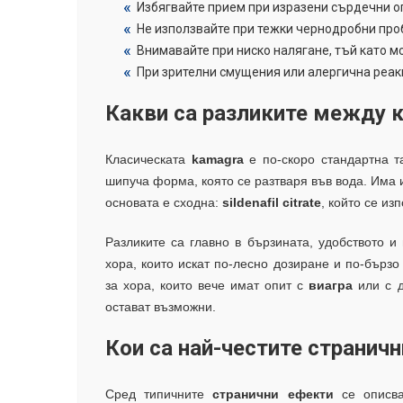
Избягвайте прием при изразени сърдечни о
Не използвайте при тежки чернодробни про
Внимавайте при ниско налягане, тъй като м
При зрителни смущения или алергична реак
Какви са разликите между к
Класическата
kamagra
е по-скоро стандартна т
шипуча форма, която се разтваря във вода. Има и
основата е сходна:
sildenafil citrate
, който се из
Разликите са главно в бързината, удобството 
хора, които искат по-лесно дозиране и по-бърз
за хора, които вече имат опит с
виагра
или с д
остават възможни.
Кои са най-честите страничн
Сред типичните
странични ефекти
се описв