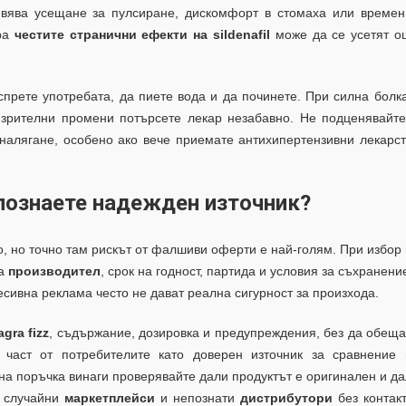
вява усещане за пулсиране, дискомфорт в стомаха или времен
ора
честите странични ефекти на sildenafil
може да се усетят о
спрете употребата, да пиете вода и да починете. При силна болк
 зрителни промени потърсете лекар незабавно. Не подценявайте
налягане, особено ако вече приемате антихипертензивни лекарс
зпознаете надежден източник?
о, но точно там рискът от фалшиви оферти е най-голям. При избор
за
производител
, срок на годност, партида и условия за съхранени
есивна реклама често не дават реална сигурност за произхода.
gra fizz
, съдържание, дозировка и предупреждения, без да обещ
т част от потребителите като доверен източник за сравнение 
на поръчка винаги проверявайте дали продуктът е оригинален и д
т случайни
маркетплейси
и непознати
дистрибутори
без контак