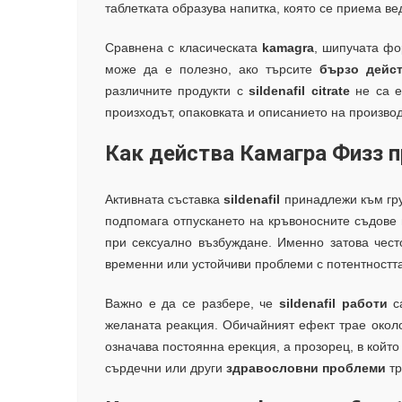
таблетката образува напитка, която се приема ве
Сравнена с класическата
kamagra
, шипучата фо
може да е полезно, ако търсите
бързо дейс
различните продукти с
sildenafil citrate
не са е
произходът, опаковката и описанието на произво
Как действа Камагра Физз 
Активната съставка
sildenafil
принадлежи към гру
подпомага отпускането на кръвоносните съдове 
при сексуално възбуждане. Именно затова чест
временни или устойчиви проблеми с потентността
Важно е да се разбере, че
sildenafil работи
с
желаната реакция. Обичайният ефект трае около
означава постоянна ерекция, а прозорец, в който
сърдечни или други
здравословни проблеми
тр