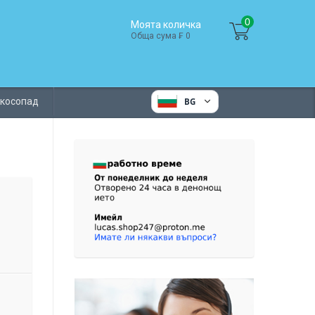
0
Моята количка
Обща сума ₣ 0
 косопад
BG