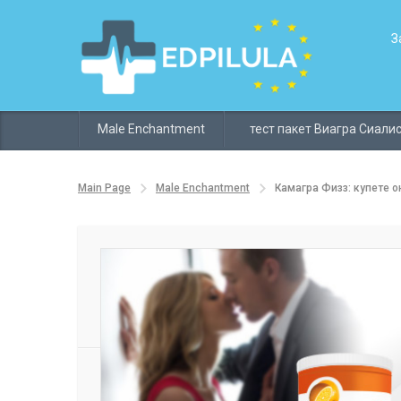
З
Male Enchantment
тест пакет Виагра Сиали
Main Page
Male Enchantment
Камагра Физз: купете о