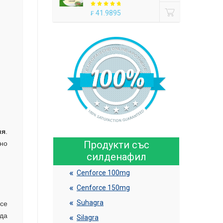
41.9895
₣
ия
.
Продукти със
но
силденафил
Cenforce 100mg
Cenforce 150mg
Suhagra
 се
ода
Silagra