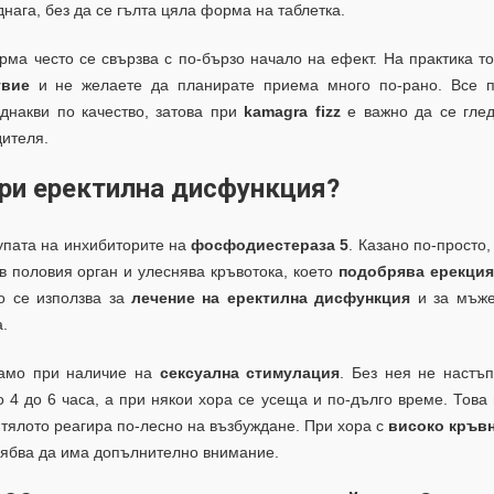
днага, без да се гълта цяла форма на таблетка.
рма често се свързва с по-бързо начало на ефект. На практика т
твие
и не желаете да планирате приема много по-рано. Все п
днакви по качество, затова при
kamagra fizz
е важно да се глед
дителя.
при еректилна дисфункция?
пата на инхибиторите на
фосфодиестераза 5
. Казано по-просто,
в половия орган и улеснява кръвотока, което
подобрява ерекция
о се използва за
лечение на еректилна дисфункция
и за мъже
.
амо при наличие на
сексуална стимулация
. Без нея не настъ
 4 до 6 часа, а при някои хора се усеща и по-дълго време. Това
 тялото реагира по-лесно на възбуждане. При хора с
високо кръв
ябва да има допълнително внимание.