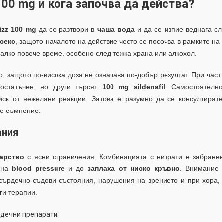
100 mg и кога започва да действа?
izz 100 mg
да се разтвори в
чаша вода
и да се изпие веднага с
секс
, защото началото на действие често се посочва в рамките на
алко повече време, особено след тежка храна или алкохол.
, защото по-висока доза не означава по-добър резултат. При част
статъчен, но други търсят
100 mg sildenafil
. Самостоятелно
ск от нежелани реакции. Затова е разумно да се консултирате
те съмнение.
ания
арство
с ясни ограничения. Комбинацията с нитрати е забранен
 на
blood pressure
и до
заплаха от ниско кръвно
. Внимание 
сърдечно-съдови състояния, нарушения на зрението и при хора,
ги терапии.
рдечни препарати.