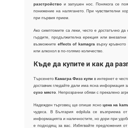
разстройство
и запушен нос. Понякога се поя
понижение на налягането. При чувствителни х
при първия прием.
Ако симптомите са леки, често е достатъчно да 
гърдите, продължителна ерекция или внезапни
възможните
effects of kamagra
върху кръвното 
или алкохол в по-голямо количество.
Къде да купите и как да ра
Търсенето
Камагра Физз купи
в интернет е чест
доставчик гледайте дали има ясна информация 
сухо място
. Непрозрачни обяви с прекалено агр
Надежден търговец ще опише ясно
цена на kama
чудеса. В България edpilula се възприема о
информацията и наличностите, но дори при удоб
е подходящ за вас. Избягвайте предложения о