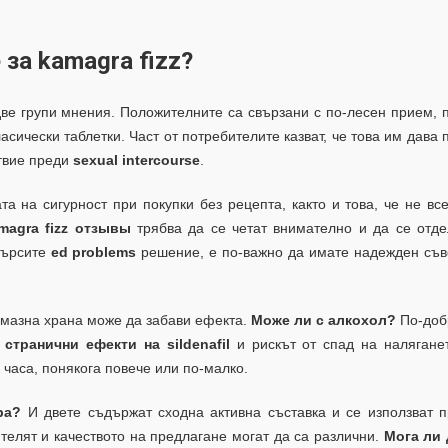
за kamagra fizz?
две групи мнения. Положителните са свързани с по-лесен прием, 
ласически таблетки. Част от потребителите казват, че това им дава 
ствие преди
sexual intercourse
.
а на сигурност при покупки без рецепта, както и това, че не вс
magra fizz отзывы
трябва да се четат внимателно и да се отде
търсите
ed problems
решение, е по-важно да имате надежден съв
 мазна храна може да забави ефекта.
Може ли с алкохол?
По-доб
т
странични ефекти на sildenafil
и рискът от спад на наляганет
 часа, понякога повече или по-малко.
ра?
И двете съдържат сходна активна съставка и се използват 
телят и качеството на предлагане могат да са различни.
Мога ли 