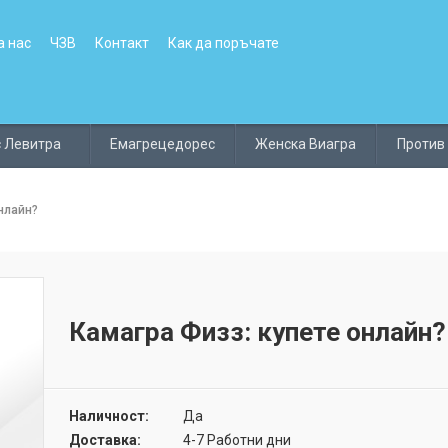
а нас
ЧЗВ
Контакт
Как да поръчате
с Левитра
Емагрецедорес
Женска Виагра
Против
нлайн?
Камагра Физз: купете онлайн?
Наличност:
Да
Доставка:
4-7 Работни дни