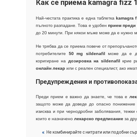
Как се приема kamagra fizz 
Най-честата практика е една таблетка
kamagra f
пълното разпадане. Това е удобен
прием преди 
до 20 минути. При някои мъже може да е нужно м
Не трябва да се приема повече от препоръчаното
потребителите
50 mg sildenafil
може да е до
коригиране на
дозировка на sildenafil
крие ри
онлайн лекар
или с реален специалист, ако има
Предупреждения и противопоказ
Преди прием е важно да знаете, че това е
лек
защото може да доведе до опасно понижение
изисква и при чернодробни заболявания, тежки 
които е назначено
лекарско предписание
за дру
Не комбинирайте с нитрати или подобни съ