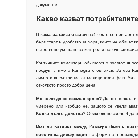
документи.
Какво казват потребителите 
В
камaгра физз отзиви
най-често се повтарят 
бърз старт и удобство за хора, които не обичат к
естествено усещане за контрол и повече спокой
Критичните коментари обикновено засягат липсат
продукт с името
kamagra
е еднакъв. Затова
ka
личното впечатление от медицинския факт. Ако 
отколкото просто добра цена.
Може ли да се взема с храна?
Да, но тежката и
умерено или изобщо не, защото се увеличава
Колко дълго действа?
Обикновено около 4 до 6
Има ли разлика между Камагра Физз и виаг
еректилна дисфункция
, но формата, производи