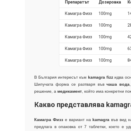
Препаратът
Дозировка
К
Камагра Физз
100mg
1
Камагра Физз
100mg
2
Камагра Физз
100mg
4
Камагра Физз
100mg
6
Камагра Физз
100mg
8
В България интересът към
kamagra fizz
идва осн
Шипучата форма се разтваря във
чаша вода
решение, а
медикамент
, който има конкретни п
Какво представлява kamagra 
Камагра Физз
е вариант на
kamagra
във вид 
предлага в опаковка от 7 таблетки, което е у