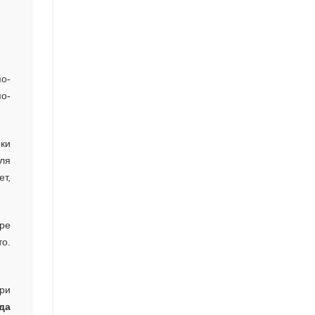
по-
по-
еки
ля
ет,
ре
о.
при
да