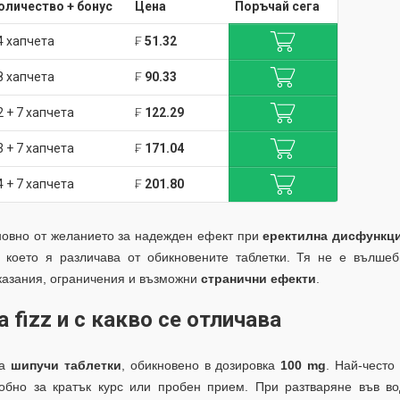
оличество + бонус
Цена
Поръчай сега
4 хапчета
₣
51.32
8 хапчета
₣
90.33
2 + 7 хапчета
₣
122.29
3 + 7 хапчета
₣
171.04
4 + 7 хапчета
₣
201.80
овно от желанието за надежден ефект при
еректилна дисфункц
, което я различава от обикновените таблетки. Тя не е вълшеб
оказания, ограничения и възможни
странични ефекти
.
fizz и с какво се отличава
на
шипучи таблетки
, обикновено в дозировка
100 mg
. Най-често
добно за кратък курс или пробен прием. При разтваряне във в