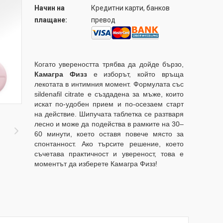
Начин на
Кредитни карти, банков
плащане:
превод
Когато увереността трябва да дойде бързо,
Камагра Физз
е изборът, който връща
лекотата в интимния момент. Формулата със
sildenafil citrate е създадена за мъже, които
искат по-удобен прием и по-осезаем старт
на действие. Шипучата таблетка се разтваря
лесно и може да подейства в рамките на 30–
60 минути, което оставя повече място за
спонтанност. Ако търсите решение, което
съчетава практичност и увереност, това е
моментът да изберете Камагра Физз!