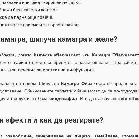
плаквания или след скорошен инфаркт.
блеми без лекарски контрол.
оже да падне още повече.
ция спрете приема и потърсете помощ.
амагра, шипуча камагра и желе?
аблетка, докато
kamagra effervescent
или
Kamagra Effervescen
 желе варианти, които се приемат по различен начин. При всички 
ползва за
лечение за еректилна дисфункция
.
и начина на прием. Шипучата
Камагра Физз
често се предпочита 
о усвояване. Обикновените таблетки обаче могат да са по-подход
руги продукти на база
силденафил
. И в двата случая
side effe
и ефекти и как да реагирате?
ат
главоболие
,
зачервяване на лицето
,
замайване
,
стомаш