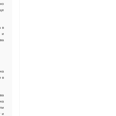
но
ще
а в
 и
тва
 на
е в
ава
на
али
т и