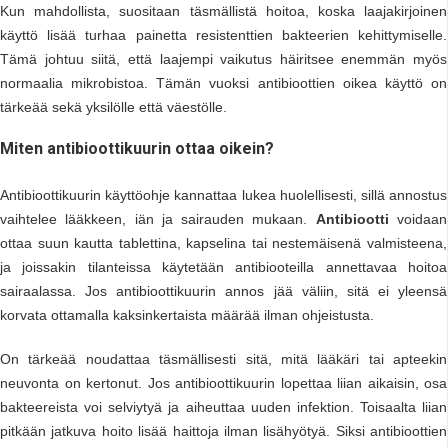
Kun mahdollista, suositaan täsmällistä hoitoa, koska laajakirjoinen
käyttö lisää turhaa painetta resistenttien bakteerien kehittymiselle.
Tämä johtuu siitä, että laajempi vaikutus häiritsee enemmän myös
normaalia mikrobistoa. Tämän vuoksi antibioottien oikea käyttö on
tärkeää sekä yksilölle että väestölle.
Miten antibioottikuurin ottaa oikein?
Antibioottikuurin käyttöohje kannattaa lukea huolellisesti, sillä annostus
vaihtelee lääkkeen, iän ja sairauden mukaan.
Antibiootti
voidaan
ottaa suun kautta tablettina, kapselina tai nestemäisenä valmisteena,
ja joissakin tilanteissa käytetään antibiooteilla annettavaa hoitoa
sairaalassa. Jos antibioottikuurin annos jää väliin, sitä ei yleensä
korvata ottamalla kaksinkertaista määrää ilman ohjeistusta.
On tärkeää noudattaa täsmällisesti sitä, mitä lääkäri tai apteekin
neuvonta on kertonut. Jos antibioottikuurin lopettaa liian aikaisin, osa
bakteereista voi selviytyä ja aiheuttaa uuden infektion. Toisaalta liian
pitkään jatkuva hoito lisää haittoja ilman lisähyötyä. Siksi antibioottien