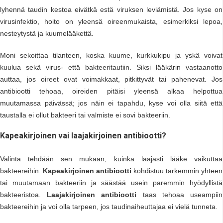
lyhennä taudin kestoa eivätkä estä viruksen leviämistä. Jos kyse on
virusinfektio, hoito on yleensä oireenmukaista, esimerkiksi lepoa,
nesteytystä ja kuumelääkettä.
Moni sekoittaa tilanteen, koska kuume, kurkkukipu ja yskä voivat
kuulua sekä virus- että bakteeritautiin. Siksi lääkärin vastaanotto
auttaa, jos oireet ovat voimakkaat, pitkittyvät tai pahenevat. Jos
antibiootti tehoaa, oireiden pitäisi yleensä alkaa helpottua
muutamassa päivässä; jos näin ei tapahdu, kyse voi olla siitä että
taustalla ei ollut bakteeri tai valmiste ei sovi bakteeriin.
Kapeakirjoinen vai laajakirjoinen antibiootti?
Valinta tehdään sen mukaan, kuinka laajasti lääke vaikuttaa
bakteereihin.
Kapeakirjoinen antibiootti
kohdistuu tarkemmin yhteen
tai muutamaan bakteeriin ja säästää usein paremmin hyödyllistä
bakteeristoa.
Laajakirjoinen antibiootti
taas tehoaa useampiin
bakteereihin ja voi olla tarpeen, jos taudinaiheuttajaa ei vielä tunneta.