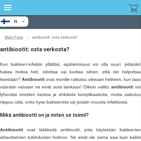
FI
Main Page
antibiootit: osta verkosta?
antibiootit: osta verkosta?
Kun bakteeri-infektio yllättää, epätietoisuus voi olla suuri: pitäisikö
hakea hoitoa heti, odottaa vai luottaa siihen, että olo helpottaa
itsestään?
Antibiootit
ovat monille ratkaisu oikeaan hetkeen, kun taas
väärään vaivaan ne eivät auta lainkaan! Oikein valittu
antibiootti
voi
lyhentää oireiden kestoa ja ehkäistä komplikaatioita, mutta vaikutus
riippuu siitä, onko kyse bakteerista vai jostain muusta infektiosta.
Mikä antibiootti on ja miten se toimii?
Antibiootit
ovat lääkkeitä antibiootit, joita käytetään bakteerien
aiheuttamien tulehdusten hoitoon. Ne eivät ole sama asia kuin kaikki