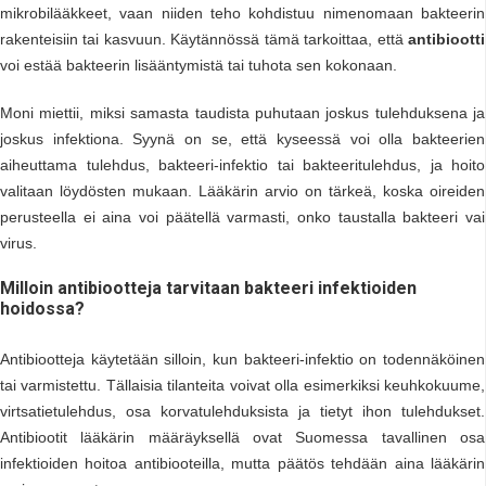
mikrobilääkkeet, vaan niiden teho kohdistuu nimenomaan bakteerin
rakenteisiin tai kasvuun. Käytännössä tämä tarkoittaa, että
antibiootti
voi estää bakteerin lisääntymistä tai tuhota sen kokonaan.
Moni miettii, miksi samasta taudista puhutaan joskus tulehduksena ja
joskus infektiona. Syynä on se, että kyseessä voi olla bakteerien
aiheuttama tulehdus, bakteeri-infektio tai bakteeritulehdus, ja hoito
valitaan löydösten mukaan. Lääkärin arvio on tärkeä, koska oireiden
perusteella ei aina voi päätellä varmasti, onko taustalla bakteeri vai
virus.
Milloin antibiootteja tarvitaan bakteeri infektioiden
hoidossa?
Antibiootteja käytetään silloin, kun bakteeri-infektio on todennäköinen
tai varmistettu. Tällaisia tilanteita voivat olla esimerkiksi keuhkokuume,
virtsatietulehdus, osa korvatulehduksista ja tietyt ihon tulehdukset.
Antibiootit lääkärin määräyksellä ovat Suomessa tavallinen osa
infektioiden hoitoa antibiooteilla, mutta päätös tehdään aina lääkärin