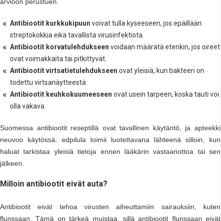
arvioon perustuen.
Antibiootit kurkkukipuun
voivat tulla kyseeseen, jos epäillään
streptokokkia eikä tavallista virusinfektiota.
Antibiootit korvatulehdukseen
voidaan määrätä etenkin, jos oireet
ovat voimakkaita tai pitkittyvät.
Antibiootit virtsatietulehdukseen
ovat yleisiä, kun bakteeri on
todettu virtsanäytteestä.
Antibiootit keuhkokuumeeseen
ovat usein tarpeen, koska tauti voi
olla vakava.
Suomessa antibiootit reseptillä ovat tavallinen käytäntö, ja apteekki
neuvoo käytössä. edpilula toimii luotettavana lähteenä silloin, kun
haluat tarkistaa yleisiä tietoja ennen lääkärin vastaanottoa tai sen
jälkeen.
Milloin antibiootit eivät auta?
Antibiootit eivät tehoa virusten aiheuttamiin sairauksiin, kuten
flunssaan. Tämä on tärkeä muistaa, sillä antibiootit flunssaan eivät