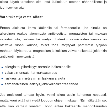
oikea käyttö tarkoittaa sitä, että lääkekuuri otetaan säännöllisesti ja
juuri sovitun ajan.
Varoitukset ja vasta-aiheet
Ennen aloitusta kerro lääkärille tai farmaseutille, jos sinulla on
allerginen reaktio aiemmasta antibiootista, munuaisten tai maksan
vajaatoiminta, raskaus tai imetys. Joidenkin valmisteiden kanssa on
otettava ruoan kanssa, toiset taas imeytyvät paremmin tyhjään
mahaan. Myös rauta, magnesium ja kalsium voivat heikentää joidenkin
antibiootin imeytymistä.
allergia tai yliherkkyys samalle lääkeaineelle
vakava munuais- tai maksasairaus
raskaus tai imetys ilman lääkärin arviota
samanaikainen lääkitys, joka voi heikentää tehoa
Jos antibiootti tehoaa hyvin, vointi alkaa usein kohentua nopeasti,
mutta kuuri pitää silti viedä loppuun ohjeen mukaan. Näin vältetään se,
että liian varhain lopetettu hoito antaa bakteerille mahdollisuuden