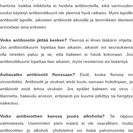
harkinta: kaikkia infektioita ei hoideta antibiooteilla, eikä varmuuden
vuoksi käytetyt antibioottikuurit ole yleensä hyvä ratkaisu. Myös lapsille
antibiootit lapsille, aikuisten antibiootit aikuisille ja lemmikkien tilanteet
arvioidaan aina erikseen.
Voiko antibiootin jättää kesken?
Yleensä ei ilman lääkärin ohjetta.
Jos antibioottikuurin lopettaa liian aikaisin, aikaisin voi seurauksena
olla oireiden paluu ja se, että bakteeri ei häviä kokonaan. Jos
antibioottikuurin lopettaa liian aikaisin, myös resistenssi voi lisääntyä.
Auttavatko antibiootit flunssaan?
Eivät, koska flunssa on
virusinfektio. Antibiootit ja virukset eivät kuulu samaan hoitolinjaan, ja
antibiootit eivät tehoa viruksiin. Jos epäilet bakteeri vai virus -
tilannetta, hakeudu arvioon, erityisesti jos kuume pitkittyy tai hengitys
vaikeutuu.
Voiko antibioottien kanssa juoda alkoholia?
Se riippuu
valmisteesta. Useimmiten pieni määrä ei ole vaarallinen, mutta
antibioottien ja alkoholi -yhdistelmä voi lisätä pahoinvointia tai