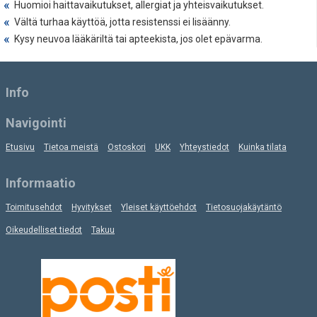
Huomioi haittavaikutukset, allergiat ja yhteisvaikutukset.
Vältä turhaa käyttöä, jotta resistenssi ei lisäänny.
Kysy neuvoa lääkäriltä tai apteekista, jos olet epävarma.
Info
Navigointi
Etusivu
Tietoa meistä
Ostoskori
UKK
Yhteystiedot
Kuinka tilata
Informaatio
Toimitusehdot
Hyvitykset
Yleiset käyttöehdot
Tietosuojakäytäntö
Oikeudelliset tiedot
Takuu