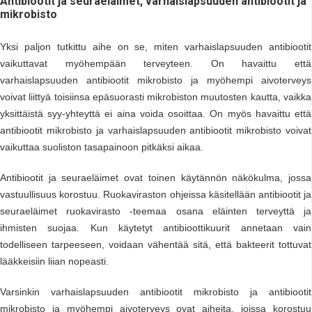
Antibiootit ja seuraeläimet, varhaislapsuuden antibiootit ja
mikrobisto
Yksi paljon tutkittu aihe on se, miten varhaislapsuuden antibiootit
vaikuttavat myöhempään terveyteen. On havaittu että
varhaislapsuuden antibiootit mikrobisto ja myöhempi aivoterveys
voivat liittyä toisiinsa epäsuorasti mikrobiston muutosten kautta, vaikka
yksittäistä syy-yhteyttä ei aina voida osoittaa. On myös havaittu että
antibiootit mikrobisto ja varhaislapsuuden antibiootit mikrobisto voivat
vaikuttaa suoliston tasapainoon pitkäksi aikaa.
Antibiootit ja seuraeläimet ovat toinen käytännön näkökulma, jossa
vastuullisuus korostuu. Ruokaviraston ohjeissa käsitellään antibiootit ja
seuraeläimet ruokavirasto -teemaa osana eläinten terveyttä ja
ihmisten suojaa. Kun käytetyt antibioottikuurit annetaan vain
todelliseen tarpeeseen, voidaan vähentää sitä, että bakteerit tottuvat
lääkkeisiin liian nopeasti.
Varsinkin varhaislapsuuden antibiootit mikrobisto ja antibiootit
mikrobisto ja myöhempi aivoterveys ovat aiheita, joissa korostuu