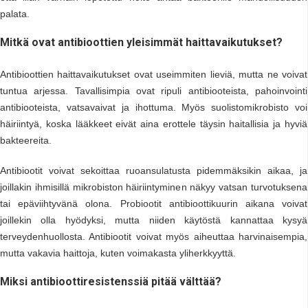
palata.
Mitkä ovat antibioottien yleisimmät haittavaikutukset?
Antibioottien haittavaikutukset ovat useimmiten lieviä, mutta ne voivat
tuntua arjessa. Tavallisimpia ovat ripuli antibiooteista, pahoinvointi
antibiooteista, vatsavaivat ja ihottuma. Myös suolistomikrobisto voi
häiriintyä, koska lääkkeet eivät aina erottele täysin haitallisia ja hyviä
bakteereita.
Antibiootit voivat sekoittaa ruoansulatusta pidemmäksikin aikaa, ja
joillakin ihmisillä mikrobiston häiriintyminen näkyy vatsan turvotuksena
tai epäviihtyvänä olona. Probiootit antibioottikuurin aikana voivat
joillekin olla hyödyksi, mutta niiden käytöstä kannattaa kysyä
terveydenhuollosta. Antibiootit voivat myös aiheuttaa harvinaisempia,
mutta vakavia haittoja, kuten voimakasta yliherkkyyttä.
Miksi antibioottiresistenssiä pitää välttää?