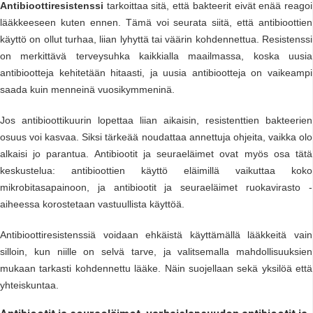
Antibioottiresistenssi
tarkoittaa sitä, että bakteerit eivät enää reagoi
lääkkeeseen kuten ennen. Tämä voi seurata siitä, että antibioottien
käyttö on ollut turhaa, liian lyhyttä tai väärin kohdennettua. Resistenssi
on merkittävä terveysuhka kaikkialla maailmassa, koska uusia
antibiootteja kehitetään hitaasti, ja uusia antibiootteja on vaikeampi
saada kuin menneinä vuosikymmeninä.
Jos antibioottikuurin lopettaa liian aikaisin, resistenttien bakteerien
osuus voi kasvaa. Siksi tärkeää noudattaa annettuja ohjeita, vaikka olo
alkaisi jo parantua. Antibiootit ja seuraeläimet ovat myös osa tätä
keskustelua: antibioottien käyttö eläimillä vaikuttaa koko
mikrobitasapainoon, ja antibiootit ja seuraeläimet ruokavirasto -
aiheessa korostetaan vastuullista käyttöä.
Antibioottiresistenssiä voidaan ehkäistä käyttämällä lääkkeitä vain
silloin, kun niille on selvä tarve, ja valitsemalla mahdollisuuksien
mukaan tarkasti kohdennettu lääke. Näin suojellaan sekä yksilöä että
yhteiskuntaa.