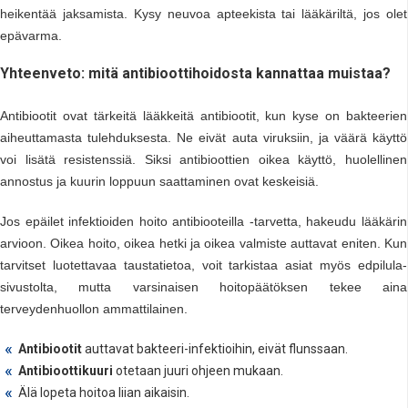
heikentää jaksamista. Kysy neuvoa apteekista tai lääkäriltä, jos olet
epävarma.
Yhteenveto: mitä antibioottihoidosta kannattaa muistaa?
Antibiootit ovat tärkeitä lääkkeitä antibiootit, kun kyse on bakteerien
aiheuttamasta tulehduksesta. Ne eivät auta viruksiin, ja väärä käyttö
voi lisätä resistenssiä. Siksi antibioottien oikea käyttö, huolellinen
annostus ja kuurin loppuun saattaminen ovat keskeisiä.
Jos epäilet infektioiden hoito antibiooteilla -tarvetta, hakeudu lääkärin
arvioon. Oikea hoito, oikea hetki ja oikea valmiste auttavat eniten. Kun
tarvitset luotettavaa taustatietoa, voit tarkistaa asiat myös edpilula-
sivustolta, mutta varsinaisen hoitopäätöksen tekee aina
terveydenhuollon ammattilainen.
Antibiootit
auttavat bakteeri-infektioihin, eivät flunssaan.
Antibioottikuuri
otetaan juuri ohjeen mukaan.
Älä lopeta hoitoa liian aikaisin.