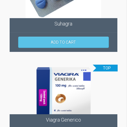
Suhagra
ADD TO CART
TOP
Viagra Generico