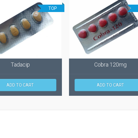
TOP
Tadacip
Cobra 120mg
ADD TO CART
ADD TO CART