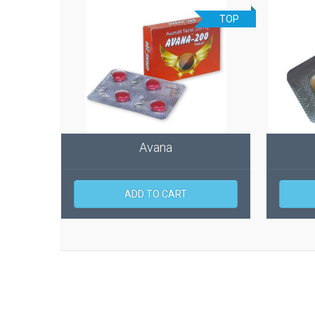
TOP
Avana
ADD TO CART