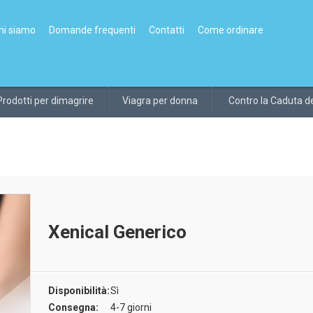
hi siamo
Domande frequenti
Contatti
Come ordinare
Prodotti per dimagrire
Viagra per donna
Contro la Caduta de
Xenical Generico
Disponibilità:
Sì
Consegna:
4-7 giorni