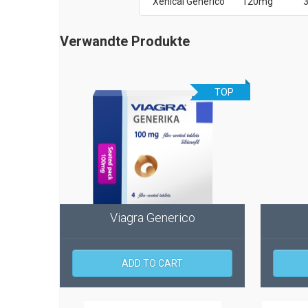
Xenical Generico
120mg
3
Verwandte Produkte
TOP
Viagra Generico
ADD TO CART