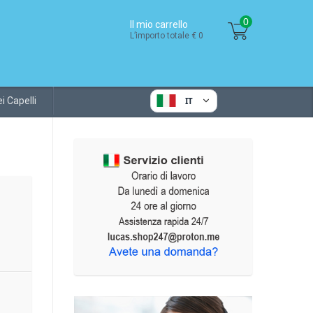
0
Il mio carrello
L’importo totale € 0
i Capelli
IT