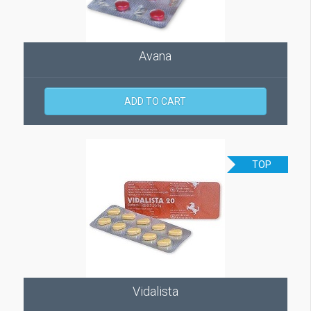
Avana
ADD TO CART
TOP
Vidalista