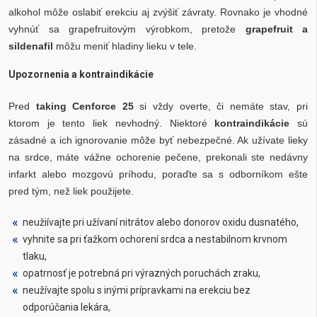
alkohol môže oslabiť erekciu aj zvýšiť závraty. Rovnako je vhodné
vyhnúť sa grapefruitovým výrobkom, pretože
grapefruit a
sildenafil
môžu meniť hladiny lieku v tele.
Upozornenia a kontraindikácie
Pred
taking Cenforce 25
si vždy overte, či nemáte stav, pri
ktorom je tento liek nevhodný. Niektoré
kontraindikácie
sú
zásadné a ich ignorovanie môže byť nebezpečné. Ak užívate lieky
na srdce, máte vážne ochorenie pečene, prekonali ste nedávny
infarkt alebo mozgovú príhodu, poraďte sa s odborníkom ešte
pred tým, než liek použijete.
neužiívajte pri užívaní nitrátov alebo donorov oxidu dusnatého,
vyhnite sa pri ťažkom ochorení srdca a nestabilnom krvnom
tlaku,
opatrnosť je potrebná pri výrazných poruchách zraku,
neužívajte spolu s inými prípravkami na erekciu bez
odporúčania lekára,