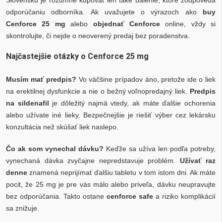
odporúčaniu odborníka. Ak uvažujete o výrazoch ako
buy
Cenforce 25 mg
alebo
objednať Cenforce
online, vždy si
skontrolujte, či nejde o neoverený predaj bez poradenstva.
Najčastejšie otázky o Cenforce 25 mg
Musím mať predpis?
Vo väčšine prípadov áno, pretože ide o liek
na erektilnej dysfunkcie a nie o bežný voľnopredajný liek.
Predpis
na sildenafil
je dôležitý najmä vtedy, ak máte ďalšie ochorenia
alebo užívate iné lieky. Bezpečnejšie je riešiť výber cez lekársku
konzultácia než skúšať liek naslepo.
Čo ak som vynechal dávku?
Keďže sa užíva len podľa potreby,
vynechaná dávka zvyčajne nepredstavuje problém.
Užívať raz
denne
znamená neprijímať ďalšiu tabletu v tom istom dni. Ak máte
pocit, že 25 mg je pre vás málo alebo priveľa, dávku neupravujte
bez odporúčania. Takto ostane
cenforce safe
a riziko komplikácií
sa znižuje.