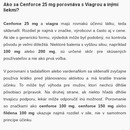
Ako sa Cenforce 25 mg porovnáva s Viagrou a inými
liekmi?
Cenforce 25 mg
a
viagra
majú rovnakú účinnú látku, teda
sildenafil. Rozdiel je najmä v značke, výrobcovi a často aj v cene.
Ak ide o generickú formu, výsledok môže byť podobný, no kontrola
pôvodu je veľmi dôležitá. Niektoré balenia s vyššou silou, napríklad
100 mg
alebo
200 mg
, sú určené skôr pre skúsených
používateľov a nie ako prvá voľba.
V porovnaní s tadalafilom alebo vardenafilom sa sildenafil zvyčajne
používa krátko pred plánovanou aktivitou a má kratšie trvanie
účinku. To môže byť výhoda pre mužov, ktorí nechcú dlhšie
pôsobiaci prípravok. Na druhej strane, ak niekto hľadá dlhšie
trvajúcu podporu, lekár môže odporučiť inú možnosť. Porovnanie
so značkami ako
cenforce 100 mg
,
cenforce 150 mg
alebo
fildena 100 mg
ukazuje najmä rozdiel v sile, nie v samotnom
princípe účinku.