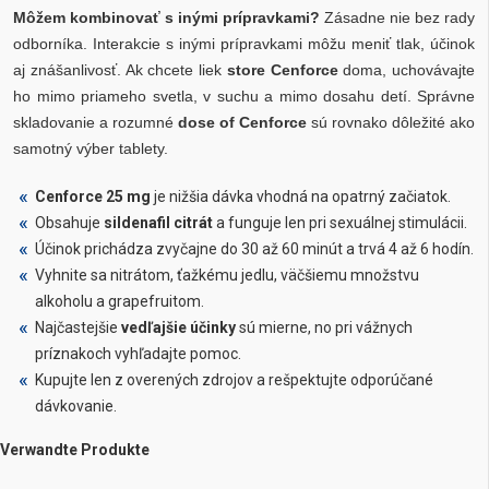
Môžem kombinovať s inými prípravkami?
Zásadne nie bez rady
odborníka. Interakcie s inými prípravkami môžu meniť tlak, účinok
aj znášanlivosť. Ak chcete liek
store Cenforce
doma, uchovávajte
ho mimo priameho svetla, v suchu a mimo dosahu detí. Správne
skladovanie a rozumné
dose of Cenforce
sú rovnako dôležité ako
samotný výber tablety.
Cenforce 25 mg
je nižšia dávka vhodná na opatrný začiatok.
Obsahuje
sildenafil citrát
a funguje len pri sexuálnej stimulácii.
Účinok prichádza zvyčajne do 30 až 60 minút a trvá 4 až 6 hodín.
Vyhnite sa nitrátom, ťažkému jedlu, väčšiemu množstvu
alkoholu a grapefruitom.
Najčastejšie
vedľajšie účinky
sú mierne, no pri vážnych
príznakoch vyhľadajte pomoc.
Kupujte len z overených zdrojov a rešpektujte odporúčané
dávkovanie.
Verwandte Produkte