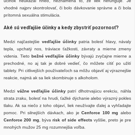
účinok neukázal hneď, neznamená to, že liek nefunguje. Je
vhodné najprv skontrolovať, či bolo dávkovanie správne a či bola
prítomná sexuálna stimulácia.
Aké sú vedľajšie účinky a kedy zbystriť pozornosť?
Medzi najčastejšie
vedľajšie účinky
patria bolesť hlavy, návaly
tepla, upchatý nos, tráviace ťažkosti, závraty a mierne zmeny
videnia. Tieto
bežné vedľajšie účinky
bývajú zvyčajne mierne a
prechodné, no aj tak je dobré vedieť, čo môžete cítiť po užití
tablety. Pri citlivejších používateľoch sa môžu objaviť aj výraznejšie
reakcie, najmä ak sa liek skombinuje s alkoholom.
Medzi
vážne vedľajšie účinky
patrí dlhotrvajúcu erekciu, náhla
strata zraku, bolesť na hrudi, ťažké dýchanie alebo výrazný pokles
tlaku. Ak sa niečo z toho objaví, liek neužívajte ďalej a vyhľadajte
pomoc. Pri silnejších dávkach, ako je
Cenforce 100 mg
alebo
Cenforce 200 mg
, býva
risk of side effects
vyššie, preto je pre
mnohých mužov 25 mg rozumnejšia voľba.