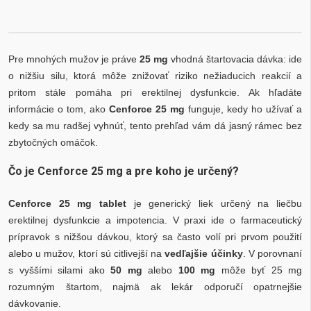
Pre mnohých mužov je práve
25 mg
vhodná štartovacia dávka: ide
o nižšiu silu, ktorá môže znižovať riziko nežiaducich reakcií a
pritom stále pomáha pri erektilnej dysfunkcie. Ak hľadáte
informácie o tom, ako
Cenforce 25 mg
funguje, kedy ho užívať a
kedy sa mu radšej vyhnúť, tento prehľad vám dá jasný rámec bez
zbytočných omáčok.
Čo je Cenforce 25 mg a pre koho je určený?
Cenforce 25 mg tablet
je generický liek určený na liečbu
erektilnej dysfunkcie a impotencia. V praxi ide o farmaceutický
prípravok s nižšou dávkou, ktorý sa často volí pri prvom použití
alebo u mužov, ktorí sú citlivejší na
vedľajšie účinky
. V porovnaní
s vyššími silami ako
50 mg
alebo
100 mg
môže byť 25 mg
rozumným štartom, najmä ak lekár odporučí opatrnejšie
dávkovanie.