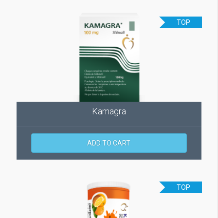
TOP
Kamagra
ADD TO CART
TOP