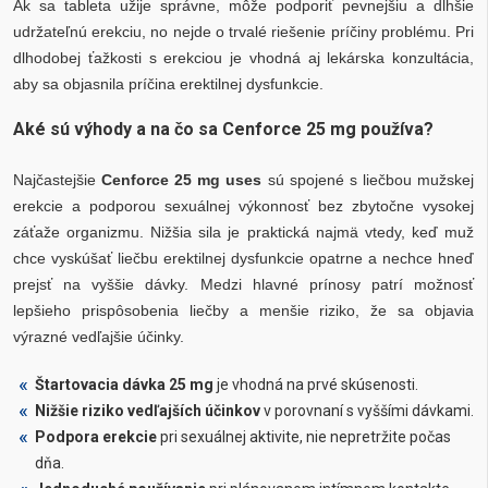
Ak sa tableta užije správne, môže podporiť pevnejšiu a dlhšie
udržateľnú erekciu, no nejde o trvalé riešenie príčiny problému. Pri
dlhodobej ťažkosti s erekciou je vhodná aj lekárska konzultácia,
aby sa objasnila príčina erektilnej dysfunkcie.
Aké sú výhody a na čo sa Cenforce 25 mg používa?
Najčastejšie
Cenforce 25 mg uses
sú spojené s liečbou mužskej
erekcie a podporou sexuálnej výkonnosť bez zbytočne vysokej
záťaže organizmu. Nižšia sila je praktická najmä vtedy, keď muž
chce vyskúšať liečbu erektilnej dysfunkcie opatrne a nechce hneď
prejsť na vyššie dávky. Medzi hlavné prínosy patrí možnosť
lepšieho prispôsobenia liečby a menšie riziko, že sa objavia
výrazné vedľajšie účinky.
Štartovacia dávka 25 mg
je vhodná na prvé skúsenosti.
Nižšie riziko vedľajších účinkov
v porovnaní s vyššími dávkami.
Podpora erekcie
pri sexuálnej aktivite, nie nepretržite počas
dňa.