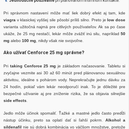
Jednoduché používanie
pri plánovanom intímnom kontakte.
Pri správnom nastavení môže mať liek dobrý efekt aj tam, kde
viagra
v klasickej vyššej sile pôsobí príliš silno. Preto je
low dose
varianta užitočná najmä pre citlivých používateľov. Ak sa po čase
ukáže, že 25 mg nestačí, lekár môže zvážiť inú silu, napríklad
50
mg
alebo
100 mg
, nikdy však nie svojvoľne.
Ako užívať Cenforce 25 mg správne?
Pri
taking Cenforce 25 mg
je základom načasovanie. Tabletu si
zvyčajne vezmite asi 30 až 60 minút pred plánovanou sexuálnou
aktivitou, ideálne s pohárom vody. Neprekračujte jednu dávku za
24 hodín, pokiaľ vám lekár neodporučí inak. To je dôležité pre
bezpečné užívanie aj pre zníženie rizika, že sa objavia silnejšie
side effects
.
Jedlo môže účinok spomaliť. Ťažké a mastné jedlo často predĺži
nástup účinku, preto sa oplatí dať si ľahší pokrm.
Alkohol a
sildenafil
nie sú dobrá kombinácia vo väčšom množstve, pretože