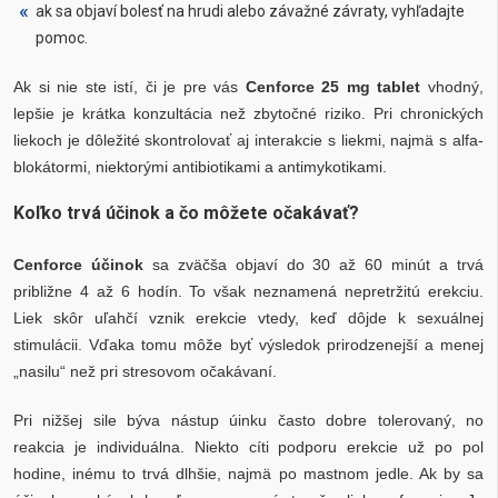
ak sa objaví bolesť na hrudi alebo závažné závraty, vyhľadajte
pomoc.
Ak si nie ste istí, či je pre vás
Cenforce 25 mg tablet
vhodný,
lepšie je krátka konzultácia než zbytočné riziko. Pri chronických
liekoch je dôležité skontrolovať aj interakcie s liekmi, najmä s alfa-
blokátormi, niektorými antibiotikami a antimykotikami.
Koľko trvá účinok a čo môžete očakávať?
Cenforce účinok
sa zväčša objaví do 30 až 60 minút a trvá
približne 4 až 6 hodín. To však neznamená nepretržitú erekciu.
Liek skôr uľahčí vznik erekcie vtedy, keď dôjde k sexuálnej
stimulácii. Vďaka tomu môže byť výsledok prirodzenejší a menej
„nasilu“ než pri stresovom očakávaní.
Pri nižšej sile býva nástup úinku často dobre tolerovaný, no
reakcia je individuálna. Niekto cíti podporu erekcie už po pol
hodine, inému to trvá dlhšie, najmä po mastnom jedle. Ak by sa