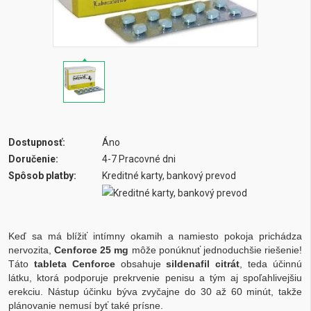
Dostupnosť:
Áno
Doručenie:
4-7 Pracovné dni
Spôsob platby:
Kreditné karty, bankový prevod
Keď sa má blížiť intímny okamih a namiesto pokoja prichádza
nervozita,
Cenforce 25 mg
môže ponúknuť jednoduchšie riešenie!
Táto
tableta Cenforce
obsahuje
sildenafil citrát
, teda účinnú
látku, ktorá podporuje prekrvenie penisu a tým aj spoľahlivejšiu
erekciu. Nástup účinku býva zvyčajne do 30 až 60 minút, takže
plánovanie nemusí byť také prísne.