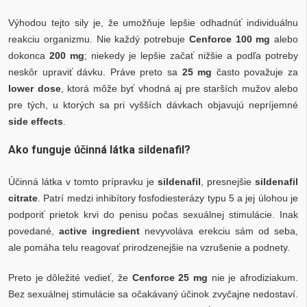
Výhodou tejto sily je, že umožňuje lepšie odhadnúť individuálnu
reakciu organizmu. Nie každý potrebuje
Cenforce 100 mg
alebo
dokonca
200 mg
; niekedy je lepšie začať nižšie a podľa potreby
neskôr upraviť dávku. Práve preto sa
25 mg
často považuje za
lower dose
, ktorá môže byť vhodná aj pre starších mužov alebo
pre tých, u ktorých sa pri vyšších dávkach objavujú nepríjemné
side effects
.
Ako funguje účinná látka sildenafil?
Účinná látka v tomto prípravku je
sildenafil
, presnejšie
sildenafil
citrate
. Patrí medzi inhibítory fosfodiesterázy typu 5 a jej úlohou je
podporiť prietok krvi do penisu počas sexuálnej stimulácie. Inak
povedané,
active ingredient
nevyvoláva erekciu sám od seba,
ale pomáha telu reagovať prirodzenejšie na vzrušenie a podnety.
Preto je dôležité vedieť, že
Cenforce 25 mg
nie je afrodiziakum.
Bez sexuálnej stimulácie sa očakávaný účinok zvyčajne nedostaví.