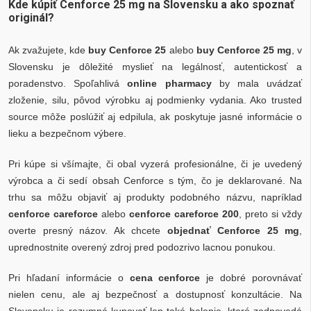
Kde kúpiť Cenforce 25 mg na Slovensku a ako spoznať
originál?
Ak zvažujete, kde
buy Cenforce 25
alebo
buy Cenforce 25 mg
, v
Slovensku je dôležité myslieť na legálnosť, autentickosť a
poradenstvo. Spoľahlivá
online pharmacy
by mala uvádzať
zloženie, silu, pôvod výrobku aj podmienky vydania. Ako trusted
source môže poslúžiť aj edpilula, ak poskytuje jasné informácie o
lieku a bezpečnom výbere.
Pri kúpe si všímajte, či obal vyzerá profesionálne, či je uvedený
výrobca a či sedí obsah Cenforce s tým, čo je deklarované. Na
trhu sa môžu objaviť aj produkty podobného názvu, napríklad
cenforce careforce
alebo
cenforce careforce 200
, preto si vždy
overte presný názov. Ak chcete
objednať Cenforce 25 mg
,
uprednostnite overený zdroj pred podozrivo lacnou ponukou.
Pri hľadaní informácie o
cena cenforce
je dobré porovnávať
nielen cenu, ale aj bezpečnosť a dostupnosť konzultácie. Na
Slovensku je rozumné kupovať len také balenie, ktoré zodpovedá