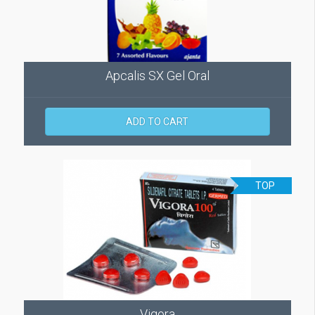
Apcalis SX Gel Oral
ADD TO CART
TOP
Vigora