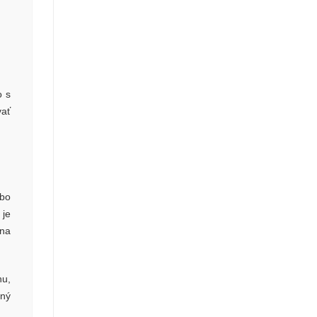
o s
vať
ebo
 je
rna
hu,
tný