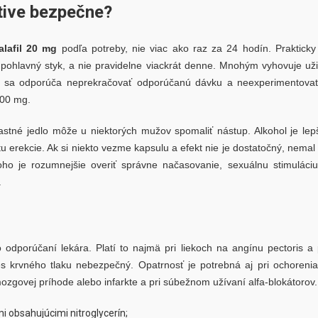
tive bezpečne?
alafil 20 mg
podľa potreby, nie viac ako raz za 24 hodín. Prakticky
pohlavný styk, a nie pravidelne viackrát denne. Mnohým vyhovuje uži
om sa odporúča neprekračovať odporúčanú dávku a neexperimentova
100 mg.
astné jedlo môže u niektorých mužov spomaliť nástup. Alkohol je lep
tu erekcie. Ak si niekto vezme kapsulu a efekt nie je dostatočný, nemal
oho je rozumnejšie overiť správne načasovanie, sexuálnu stimuláci
.
 odporúčaní lekára. Platí to najmä pri liekoch na angínu pectoris a 
s krvného tlaku nebezpečný. Opatrnosť je potrebná aj pri ochoreni
mozgovej príhode alebo infarkte a pri súbežnom užívaní alfa-blokátorov.
mi obsahujúcimi nitroglycerín;