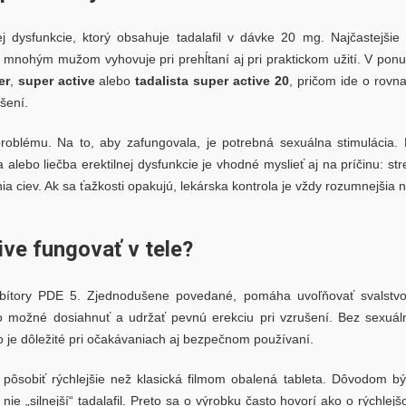
ej dysfunkcie, ktorý obsahuje tadalafil v dávke 20 mg. Najčastejšie
 mnohým mužom vyhovuje pri prehĺtaní aj pri praktickom užití. V pon
er
,
super active
alebo
tadalista super active 20
, pričom ide o rovn
šení.
 problému. Na to, aby zafungovala, je potrebná sexuálna stimulácia. 
alebo liečba erektilnej dysfunkcie je vhodné myslieť aj na príčinu: str
a ciev. Ak sa ťažkosti opakujú, lekárska kontrola je vždy rozumnejšia 
ve fungovať v tele?
nhibítory PDE 5. Zjednodušene povedané, pomáha uvoľňovať svalstv
lo možné dosiahnuť a udržať pevnú erekciu pri vzrušení. Bez sexuál
čo je dôležité pri očakávaniach aj bezpečnom používaní.
ôsobiť rýchlejšie než klasická filmom obalená tableta. Dôvodom b
nie „silnejší“ tadalafil. Preto sa o výrobku často hovorí ako o rýchlej