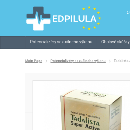
O
Potencializéry sexuálneho výkonu
Obalové skúšky
Main Page
Potencializéry sexuálneho výkonu
Tadalista 