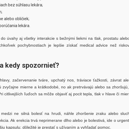
iach bez súhlasu lekára;
h;
 alebo obličiek;
porúčania lekára.
te do úvahy aj všetky interakcie s bežnými liekmi na tlak, prostatu aleb
ýchkoľvek pochybnostiach je lepšie získať medical advice než risko
 a kedy spozornieť?
lavy, začervenanie tváre, upchatý nos, tráviace ťažkosti, závrat al
 zvyčajne mierne a krátkodobé, no ak pretrvávajú alebo sa zhoršujú,
i citlivejších ľuďoch sa môže objaviť aj pocit tepla, tlak v hlave či mie
a medzi ne silná bolesť na hrudi, náhle zhoršenie zraku alebo sluc
rekcia. Ak erekcia trvá neprimerane dlho alebo je bolestivá, ide o urgen
šiu kapsulu; dôležité je prestať s užívaním a vyhľadať pomoc.