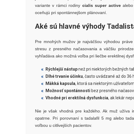
variante v rámci rodiny
cialis super active
aleb
oceňujú pri spontánnejšom plánovaní.
Aké sú hlavné výhody Tadalis
Pre mnohých mužov je najväčšou výhodou práve k
stresu z presného načasovania a väčšiu prirodze
vyhľadáva ako možná voľba pri liečbe erektilnej dy
Rýchlejší nástup
než pri niektorých bežných tab
Dlhé trvanie účinku
, často uvádzané až do 36 
Mäkká kapsula
, ktorá sa niektorým užívateľom 
Možnosť spontánnosti
bez presného načasova
Vhodné pri erektilná dysfunkcia
, ak lekár nep
Nie je však vhodná pre každého. Ak muž užíva in
opatrne. Pri porovnaní s tadalafil 5 mg alebo tad
voľbou u citlivejších pacientov.