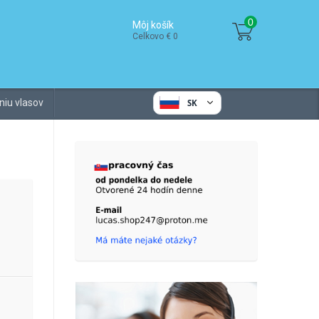
0
Môj košík
Celkovo € 0
niu vlasov
SK