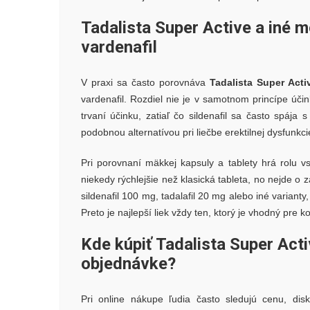
Tadalista Super Active a iné mo
vardenafil
V praxi sa často porovnáva
Tadalista Super Acti
vardenafil. Rozdiel nie je v samotnom princípe účin
trvaní účinku, zatiaľ čo sildenafil sa často spáj
podobnou alternatívou pri liečbe erektilnej dysfunkcie
Pri porovnaní mäkkej kapsuly a tablety hrá rolu v
niekedy rýchlejšie než klasická tableta, no nejde o 
sildenafil 100 mg, tadalafil 20 mg alebo iné varianty
Preto je najlepší liek vždy ten, ktorý je vhodný pre 
Kde kúpiť Tadalista Super Acti
objednávke?
Pri online nákupe ľudia často sledujú cenu, di