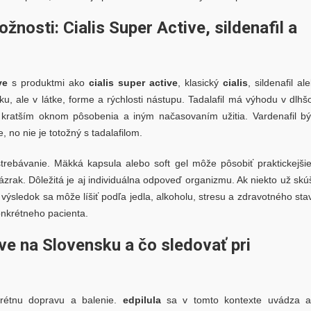
žnosti: Cialis Super Active, sildenafil a
ve
s produktmi ako
cialis super active
, klasický
cialis
, sildenafil al
ku, ale v látke, forme a rýchlosti nástupu. Tadalafil má výhodu v dlh
a s kratším oknom pôsobenia a iným načasovaním užitia. Vardenafil b
, no nie je totožný s tadalafilom.
strebávanie. Mäkká kapsula alebo soft gel môže pôsobiť praktickejši
zázrak. Dôležitá je aj individuálna odpoveď organizmu. Ak niekto už skú
, výsledok sa môže líšiť podľa jedla, alkoholu, stresu a zdravotného sta
konkrétneho pacienta.
ve na Slovensku a čo sledovať pri
skrétnu dopravu a balenie.
edpilula
sa v tomto kontexte uvádza a