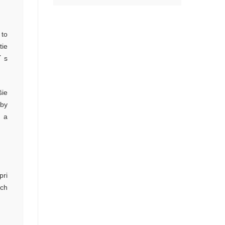
 to
tie
ť s
šie
 by
u a
pri
ach