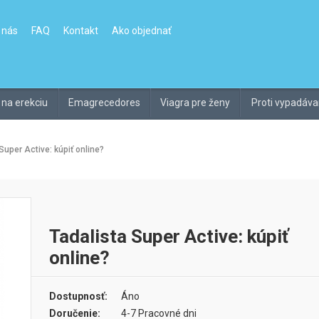
 nás
FAQ
Kontakt
Ako objednať
 na erekciu
Emagrecedores
Viagra pre ženy
Proti vypadáva
Super Active: kúpiť online?
Tadalista Super Active: kúpiť
online?
Dostupnosť:
Áno
Doručenie:
4-7 Pracovné dni