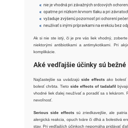
nie je vhodná pri závažných srdcových ochoren
opatrne pri nízkom krvnom tlaku a pri závratoc
vyžaduje zvýšenú pozornosť pri ochorení pečene
neužívať s inými prípravkami na erekciu bez od
Ak si nie ste istý, či je pre vás liek vhodný, zober
niektorými antibiotikami a antimykotikami. Pri ak
komplikácie.
Aké vedľajšie účinky sú bežné
Najčastejšie sa uvádzajú
side effects
ako bolesť h
bolesť chrbta. Tieto
side effects of tadalafil
bývajú
vhodné liek ďalej neužívať a poradiť sa s lekárom. Pr
nevoľnosť.
Serious side effects
sú zriedkavejšie, ale patri
alergická reakcia, opuch tváre či dlhá a bolestivá e
stav. Pri vedľajších účinkoch nepomáha pridávať ďal