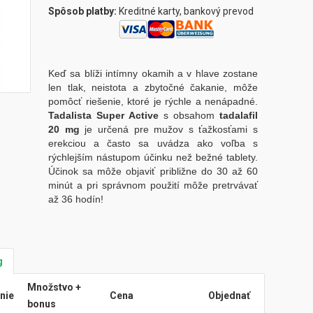
Spôsob platby:
Kreditné karty, bankový prevod
Keď sa blíži intímny okamih a v hlave zostane
len tlak, neistota a zbytočné čakanie, môže
pomôcť riešenie, ktoré je rýchle a nenápadné.
Tadalista Super Active
s obsahom
tadalafil
20 mg
je určená pre mužov s ťažkosťami s
erekciou a často sa uvádza ako voľba s
rýchlejším nástupom účinku než bežné tablety.
Účinok sa môže objaviť približne do 30 až 60
minút a pri správnom použití môže pretrvávať
až 36 hodín!
g
Množstvo +
nie
Cena
Objednať
bonus