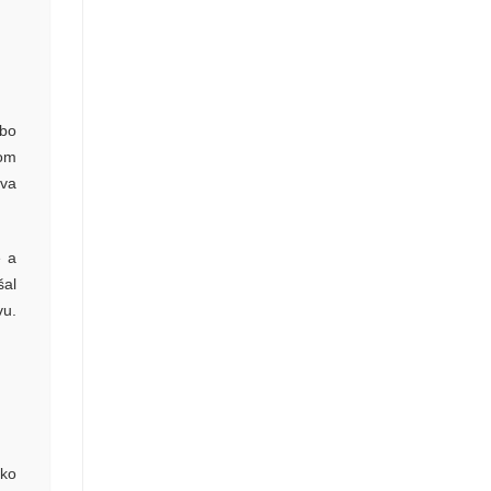
ebo
šom
ýva
e a
šal
vu.
ko