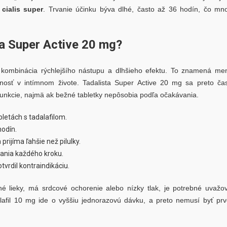
o
cialis super
. Trvanie účinku býva dlhé, často až 36 hodín, čo mn
ta Super Active 20 mg?
ombinácia rýchlejšího nástupu a dlhšieho efektu. To znamená me
nosť v intímnom živote. Tadalista Super Active 20 mg sa preto ča
sfunkcie, najmä ak bežné tabletky nepôsobia podľa očakávania.
letách s tadalafilom.
hodín.
prijíma ľahšie než pilulky.
nia každého kroku.
otvrdil kontraindikáciu.
é lieky, má srdcové ochorenie alebo nízky tlak, je potrebné uvažo
alafil 10 mg ide o vyššiu jednorazovú dávku, a preto nemusí byť pr