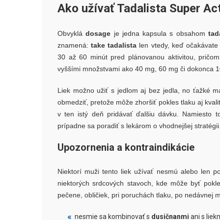
Ako užívať Tadalista Super Ac
Obvyklá
dosage
je jedna kapsula s obsahom
tad
znamená:
take tadalista
len vtedy, keď očakávate 
30 až 60 minút pred plánovanou aktivitou, prič
vyššími množstvami ako 40 mg, 60 mg či dokonca 
Liek možno užiť s jedlom aj bez jedla, no ťažké m
obmedziť, pretože môže zhoršiť pokles tlaku aj kvali
v ten istý deň pridávať ďalšiu dávku. Namiesto t
prípadne sa poradiť s lekárom o vhodnejšej stratégii
Upozornenia a kontraindikácie
Niektorí muži tento liek užívať nesmú alebo len po
niektorých srdcových stavoch, kde môže byť pokle
pečene, obličiek, pri poruchách tlaku, po nedávnej 
nesmie sa kombinovať s
dusičnanmi
ani s liek