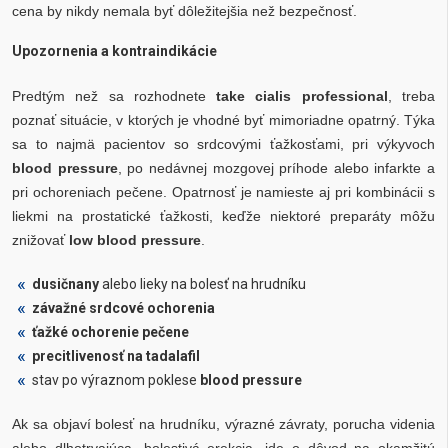
cena by nikdy nemala byť dôležitejšia než bezpečnosť.
Upozornenia a kontraindikácie
Predtým než sa rozhodnete
take cialis professional
, treba
poznať situácie, v ktorých je vhodné byť mimoriadne opatrný. Týka
sa to najmä pacientov so srdcovými ťažkosťami, pri výkyvoch
blood pressure
, po nedávnej mozgovej príhode alebo infarkte a
pri ochoreniach pečene. Opatrnosť je namieste aj pri kombinácii s
liekmi na prostatické ťažkosti, keďže niektoré preparáty môžu
znižovať
low blood pressure
.
dusičnany
alebo lieky na bolesť na hrudníku
závažné srdcové ochorenia
ťažké ochorenie pečene
precitlivenosť na tadalafil
stav po výraznom poklese
blood pressure
Ak sa objaví bolesť na hrudníku, výrazné závraty, porucha videnia
alebo dlhotrvajúca, bolestivá erekcia, ide o dôvod na okamžitú