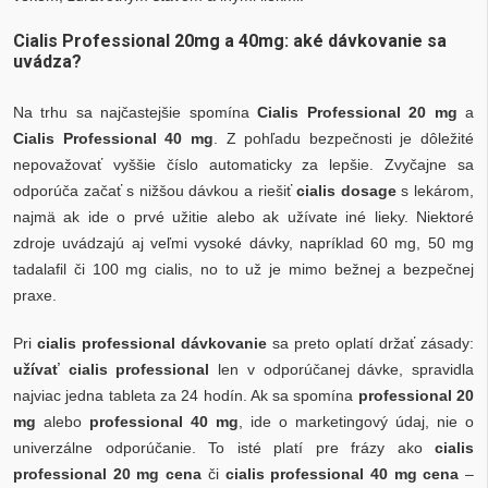
Cialis Professional 20mg a 40mg: aké dávkovanie sa
uvádza?
Na trhu sa najčastejšie spomína
Cialis Professional 20 mg
a
Cialis Professional 40 mg
. Z pohľadu bezpečnosti je dôležité
nepovažovať vyššie číslo automaticky za lepšie. Zvyčajne sa
odporúča začať s nižšou dávkou a riešiť
cialis dosage
s lekárom,
najmä ak ide o prvé užitie alebo ak užívate iné lieky. Niektoré
zdroje uvádzajú aj veľmi vysoké dávky, napríklad 60 mg, 50 mg
tadalafil či 100 mg cialis, no to už je mimo bežnej a bezpečnej
praxe.
Pri
cialis professional dávkovanie
sa preto oplatí držať zásady:
užívať cialis professional
len v odporúčanej dávke, spravidla
najviac jedna tableta za 24 hodín. Ak sa spomína
professional 20
mg
alebo
professional 40 mg
, ide o marketingový údaj, nie o
univerzálne odporúčanie. To isté platí pre frázy ako
cialis
professional 20 mg cena
či
cialis professional 40 mg cena
–