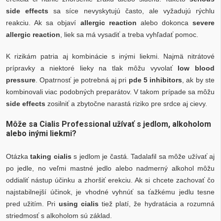
side effects
sa síce nevyskytujú často, ale vyžadujú rýchlu
reakciu. Ak sa objaví
allergic reaction
alebo dokonca
severe
allergic reaction
, liek sa má vysadiť a treba vyhľadať pomoc.
K rizikám patria aj kombinácie s inými liekmi. Najmä nitrátové
prípravky a niektoré lieky na tlak môžu vyvolať
low blood
pressure
. Opatrnosť je potrebná aj pri
pde 5 inhibitors
, ak by ste
kombinovali viac podobných preparátov. V takom prípade sa môžu
side effects
zosilniť a zbytočne narastá riziko pre srdce aj cievy.
Môže sa Cialis Professional užívať s jedlom, alkoholom
alebo inými liekmi?
Otázka
taking cialis
s jedlom je častá. Tadalafil sa môže užívať aj
po jedle, no veľmi mastné jedlo alebo nadmerný alkohol môžu
oddialiť nástup účinku a zhoršiť erekciu. Ak si chcete zachovať čo
najstabilnejší účinok, je vhodné vyhnúť sa ťažkému jedlu tesne
pred užitím. Pri
using cialis
tiež platí, že hydratácia a rozumná
striedmosť s alkoholom sú základ.