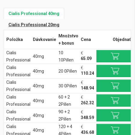
Cialis Professional 40mg
Cialis Professional 20mg
Množstvo
Položka
Dávkovanie
Cena
Objednať
+ bonus
Cialis
10
€
40mg
65.09
Professional
10Pillen
Cialis
€
40mg
20 0Pillen
110.24
Professional
Cialis
€
40mg
30 0Pillen
148.94
Professional
Cialis
60 + 2
€
40mg
262.32
Professional
2Pillen
Cialis
90 + 2
€
40mg
348.59
Professional
2Pillen
Cialis
120 + 4
€
40mg
436.68
Professional
4Pillen