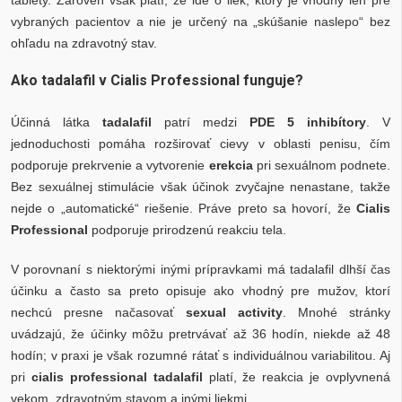
vybraných pacientov a nie je určený na „skúšanie naslepo“ bez
ohľadu na zdravotný stav.
Ako tadalafil v Cialis Professional funguje?
Účinná látka
tadalafil
patrí medzi
PDE 5 inhibítory
. V
jednoduchosti pomáha rozširovať cievy v oblasti penisu, čím
podporuje prekrvenie a vytvorenie
erekcia
pri sexuálnom podnete.
Bez sexuálnej stimulácie však účinok zvyčajne nenastane, takže
nejde o „automatické“ riešenie. Práve preto sa hovorí, že
Cialis
Professional
podporuje prirodzenú reakciu tela.
V porovnaní s niektorými inými prípravkami má tadalafil dlhší čas
účinku a často sa preto opisuje ako vhodný pre mužov, ktorí
nechcú presne načasovať
sexual activity
. Mnohé stránky
uvádzajú, že účinky môžu pretrvávať až 36 hodín, niekde až 48
hodín; v praxi je však rozumné rátať s individuálnou variabilitou. Aj
pri
cialis professional tadalafil
platí, že reakcia je ovplyvnená
vekom, zdravotným stavom a inými liekmi.