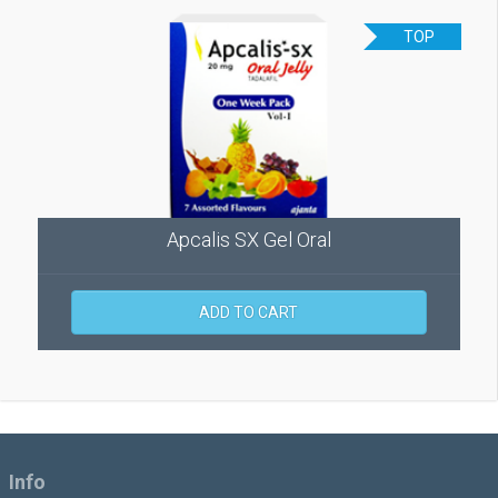
TOP
Apcalis SX Gel Oral
ADD TO CART
Info