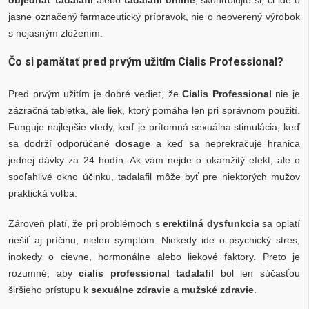
jasne označený farmaceutický prípravok, nie o neoverený výrobok
s nejasným zložením.
Čo si pamätať pred prvým užitím Cialis Professional?
Pred prvým užitím je dobré vedieť, že
Cialis Professional
nie je
zázračná tabletka, ale liek, ktorý pomáha len pri správnom použití.
Funguje najlepšie vtedy, keď je prítomná sexuálna stimulácia, keď
sa dodrží odporúčané
dosage
a keď sa neprekračuje hranica
jednej dávky za 24 hodín. Ak vám nejde o okamžitý efekt, ale o
spoľahlivé okno účinku, tadalafil môže byť pre niektorých mužov
praktická voľba.
Zároveň platí, že pri problémoch s
erektilná dysfunkcia
sa oplatí
riešiť aj príčinu, nielen symptóm. Niekedy ide o psychický stres,
inokedy o cievne, hormonálne alebo liekové faktory. Preto je
rozumné, aby
cialis professional tadalafil
bol len súčasťou
širšieho prístupu k
sexuálne zdravie
a
mužské zdravie
.