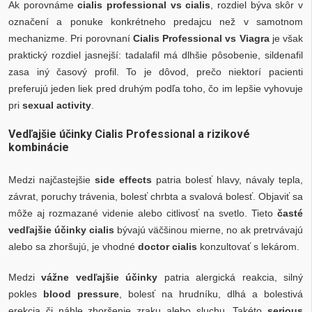
Ak porovnáme
cialis professional vs cialis
, rozdiel býva skôr v
označení a ponuke konkrétneho predajcu než v samotnom
mechanizme. Pri porovnaní
Cialis Professional vs Viagra
je však
praktický rozdiel jasnejší: tadalafil má dlhšie pôsobenie, sildenafil
zasa iný časový profil. To je dôvod, prečo niektorí pacienti
preferujú jeden liek pred druhým podľa toho, čo im lepšie vyhovuje
pri
sexual activity
.
Vedľajšie účinky Cialis Professional a rizikové
kombinácie
Medzi najčastejšie
side effects
patria bolesť hlavy, návaly tepla,
závrat, poruchy trávenia, bolesť chrbta a svalová bolesť. Objaviť sa
môže aj rozmazané videnie alebo citlivosť na svetlo. Tieto
časté
vedľajšie účinky cialis
bývajú väčšinou mierne, no ak pretrvávajú
alebo sa zhoršujú, je vhodné
doctor cialis
konzultovať s lekárom.
Medzi
vážne vedľajšie účinky
patria alergická reakcia, silný
pokles
blood pressure
, bolesť na hrudníku, dlhá a bolestivá
erekcia či náhle zhoršenie zraku alebo sluchu. Takéto
serious