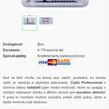
Dostupnosť:
Áno
Doručenie:
4-7 Pracovné dni
Spôsob platby:
Kreditné karty, bankový prevod
Keď sa blíži chvíľa, na ktorej vám záleží, posledné, čo chcete
riešiť, je neistota a zbytočné plánovanie.
Cialis Professional
s
účinnou látkou
tadalafil
patrí medzi možnosti, ktoré sa spájajú s
rýchlym nástupom účinku a dlhším oknom pre
sexuálnu aktivitu
!
V praxi to mnohým mužom pomáha získať väčší pokoj, istotu a
lepšiu kontrolu nad situáciou.