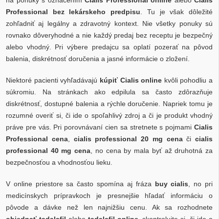
Professional bez lekárskeho predpisu
. Tu je však dôležité
zohľadniť aj legálny a zdravotný kontext. Nie všetky ponuky sú
rovnako dôveryhodné a nie každý predaj bez receptu je bezpečný
alebo vhodný. Pri výbere predajcu sa oplatí pozerať na pôvod
balenia, diskrétnosť doručenia a jasné informácie o zložení.
Niektoré pacienti vyhľadávajú
kúpiť Cialis online
kvôli pohodliu a
súkromiu. Na stránkach ako edpilula sa často zdôrazňuje
diskrétnosť, dostupné balenia a rýchle doručenie. Napriek tomu je
rozumné overiť si, či ide o spoľahlivý zdroj a či je produkt vhodný
práve pre vás. Pri porovnávaní cien sa stretnete s pojmami
Cialis
Professional cena
,
cialis professional 20 mg cena
či
cialis
professional 40 mg cena
, no cena by mala byť až druhotná za
bezpečnosťou a vhodnosťou lieku.
V online priestore sa často spomína aj fráza
buy cialis
, no pri
medicínskych prípravkoch je presnejšie hľadať informáciu o
pôvode a dávke než len najnižšiu cenu. Ak sa rozhodnete
objednať tadalafil
alebo
tadalafil online
, skontrolujte si, či ide o