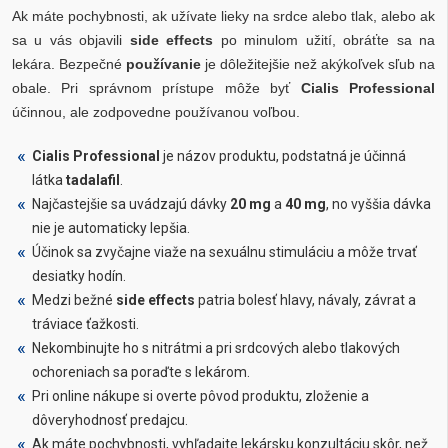
Ak máte pochybnosti, ak užívate lieky na srdce alebo tlak, alebo ak
sa u vás objavili
side effects
po minulom užití, obráťte sa na
lekára. Bezpečné
používanie
je dôležitejšie než akýkoľvek sľub na
obale. Pri správnom prístupe môže byť
Cialis Professional
účinnou, ale zodpovedne používanou voľbou.
Cialis Professional
je názov produktu, podstatná je účinná
látka
tadalafil
.
Najčastejšie sa uvádzajú dávky
20 mg
a
40 mg
, no vyššia dávka
nie je automaticky lepšia.
Účinok sa zvyčajne viaže na sexuálnu stimuláciu a môže trvať
desiatky hodín.
Medzi bežné
side effects
patria bolesť hlavy, návaly, závrat a
tráviace ťažkosti.
Nekombinujte ho s nitrátmi a pri srdcových alebo tlakových
ochoreniach sa poraďte s lekárom.
Pri online nákupe si overte pôvod produktu, zloženie a
dôveryhodnosť predajcu.
Ak máte pochybnosti, vyhľadajte lekársku konzultáciu skôr, než