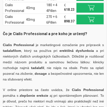
Cialis
180 + 4
€
40mg
618.23
Professional
4Pillen
Cialis
270 + 6
€
40mg
898.37
Professional
6Pillen
Čo je Cialis Professional a pre koho je určený?
Cialis Professional
je marketingové označenie pre prípravok s
tadalafilom
, ktorý sa používa pri
erektilná dysfunkcia
a pri
niektorých ďalších urologických ťažkostiach. Dôležité je rozlišovať
medzi názvom produktu a samotnou liečivou látkou: klinicky
rozhoduje najmä
tadalafil
, nie nápis na obale. Preto sa oplatí
pozerať na zloženie,
dosage
a bezpečnostné upozornenia, nie len
na sľubovaný efekt.
V online priestore sa často uvádza, že
Cialis Professional
pomáha s
zlepšenie erekcie
aj pri spontánnejšom plánovaní. To
je dôvod, prečo ho niektorí muži vnímajú ako praktickejší než iné
tablety. Zároveň však platí, že ide o liek, ktorý je vhodný len pre