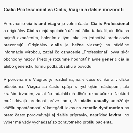
Cialis Professional vs Cialis, Viagra a ďalšie možnosti
Porovnanie
cialis and viagra
je veľmi časté.
Cialis Professional
a originálny
Cialis
majú spoločnú účinnú látku tadalafil, ale líšia sa
najmä označením, balením a tým, ako ich jednotliví predajcovia
prezentujú. Originálny
cialis
je bežne viazaný na oficiálne
informácie výrobcu, zatiaľ čo označenie „Professional“ býva skôr
obchodný názov. Preto je rozumné hodnotiť hlavne
generic cialis
alebo generickú formu podľa obsahu a pôvodu.
V porovnaní s Viagrou je rozdiel najmä v čase účinku a v dĺžke
pôsobenia.
Viagra
sa často spája s rýchlejším nástupom, ale
kratším trvaním, zatiaľ čo tadalafil má dlhšie okno účinku. Niektorí
muži dávajú prednosť práve tomu, že
cialis usually
umožňuje
väčšiu spontánnosť. V kategórii liekov na
erectile dysfunction
sa
preto často porovnávajú aj ďalšie prípravky, napríklad
levitra
, no
výber má vždy vychádzať zo zdravotného profilu pacienta.