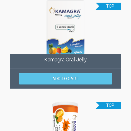
TOP
Kamagra Oral Jelly
ADD TO CART
TOP