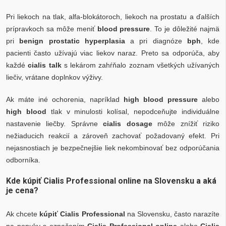
Pri liekoch na tlak, alfa-blokátoroch, liekoch na prostatu a ďalších
prípravkoch sa môže meniť
blood pressure
. To je dôležité najmä
pri
benign prostatic hyperplasia
a pri diagnóze
bph
, kde
pacienti často užívajú viac liekov naraz. Preto sa odporúča, aby
každé
cialis talk
s lekárom zahŕňalo zoznam všetkých užívaných
liečiv, vrátane doplnkov výživy.
Ak máte iné ochorenia, napríklad
high blood pressure
alebo
high blood
tlak v minulosti kolísal, nepodceňujte individuálne
nastavenie liečby. Správne
cialis dosage
môže znížiť riziko
nežiaducich reakcií a zároveň zachovať požadovaný efekt. Pri
nejasnostiach je bezpečnejšie liek nekombinovať bez odporúčania
odborníka.
Kde kúpiť Cialis Professional online na Slovensku a aká
je cena?
Ak chcete
kúpiť Cialis Professional
na Slovensku, často narazíte
na ponuky s označením
Cialis Professional online
alebo
Cialis