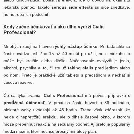
lekársku pomoc. Takéto
serious side effects
sú síce zriedkavé,
no netreba ich podceniť.
Kedy začne účinkovať a ako dlho vydrží Cialis
Professional?
Mnohých zaujíma hlavne
rýchly nástup účinku
. Pri tadalafile sa
často uvádza približne 15 až 40 minút po užití, no u niekoho to
môže byť kratšie alebo dlhšie. Načasovanie ovplyvňuje jedlo,
alkohol, psychika aj to, či ste už
taking cialis
pred jedlom alebo
po ňom. Preto je praktické užiť tabletu s predstihom a nechať si
časovú rezervu.
Čo sa týka trvania,
Cialis Professional
má povesť prípravku s
predĺžená účinnosť
. V praxi sa často hovorí o 36 hodinách,
niektoré weby uvádzajú až 48 hodín. Treba však zdôrazniť, že
nejde o nepretržitú erekciu, ale o dlhšie časové okno, v ktorom
môže prebehnúť reakcia na sexuálny podnet. Aj preto je populárny
medzi mužmi, ktorí nechcú presný minútový plán.