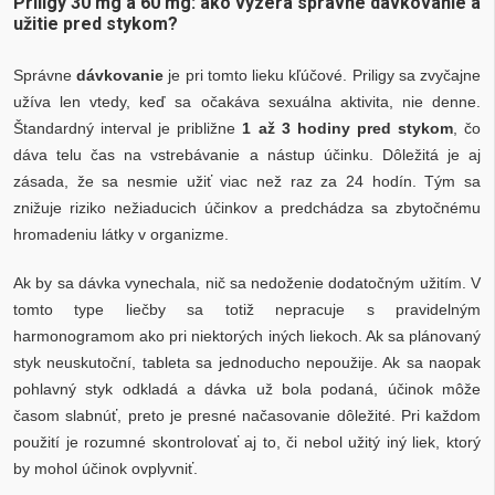
Priligy 30 mg a 60 mg: ako vyzerá správne dávkovanie a
užitie pred stykom?
Správne
dávkovanie
je pri tomto lieku kľúčové. Priligy sa zvyčajne
užíva len vtedy, keď sa očakáva sexuálna aktivita, nie denne.
Štandardný interval je približne
1 až 3 hodiny pred stykom
, čo
dáva telu čas na vstrebávanie a nástup účinku. Dôležitá je aj
zásada, že sa nesmie užiť viac než raz za 24 hodín. Tým sa
znižuje riziko nežiaducich účinkov a predchádza sa zbytočnému
hromadeniu látky v organizme.
Ak by sa dávka vynechala, nič sa nedoženie dodatočným užitím. V
tomto type liečby sa totiž nepracuje s pravidelným
harmonogramom ako pri niektorých iných liekoch. Ak sa plánovaný
styk neuskutoční, tableta sa jednoducho nepoužije. Ak sa naopak
pohlavný styk odkladá a dávka už bola podaná, účinok môže
časom slabnúť, preto je presné načasovanie dôležité. Pri každom
použití je rozumné skontrolovať aj to, či nebol užitý iný liek, ktorý
by mohol účinok ovplyvniť.