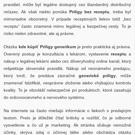
pravidiel, môže byť legálne dostupný cez štandardný distribučný
reťazec. Ak však niekto ponúka
Priligy bez receptu
, treba byť
mimoriadne obozretný. V prípade receptových liekov totiž „bez
receptu“ často znamená mimo legálnej a bezpečnej cesty. To je
riziko nielen zdravotné, ale aj právne.
Otázka
kde kúpiť Priligy generikum
je preto praktická aj právna.
Overený postup je konzultácia s lekárom, vystavenie
receptu
a
nákup v legálnej lekárni alebo cez dôveryhodný online kanál, ktorý
rešpektuje slovenské pravidlá. Nákup od neznámeho predajcu,
ktorý tvrdí, že predáva zázračné
generické priligy
, môže
znamenať falzifikát, nesprávne zloženie alebo chýbajúcu kontrolu
kvality. To je obzvlášť nebezpečné pri produktoch, ktoré zasahujú
do srdcovocievneho a nervového systému.
Na internete sa často miešajú informácie o liekoch s predajným
textom. Preto je dôležité čítať kriticky a rozlíšiť, čo je odborné
vysvetlenie a čo už je marketing. Ak stránka sľubuje nemožné
účinky, skrýva údaj o účinnej látke alebo obchádza otázku