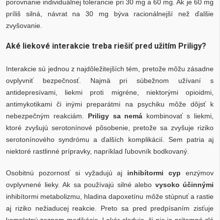
porovnanie individuálnej tolerancie pri 30 mg a 60 mg. Ak je 60 mg
príliš silná, návrat na 30 mg býva racionálnejší než ďalšie
zvyšovanie.
Aké liekové interakcie treba riešiť pred užitím Priligy?
Interakcie sú jednou z najdôležitejších tém, pretože môžu zásadne
ovplyvniť bezpečnosť. Najmä pri súbežnom užívaní s
antidepresívami, liekmi proti migréne, niektorými opioidmi,
antimykotikami či inými preparátmi na psychiku môže dôjsť k
nebezpečným reakciám.
Priligy sa nemá
kombinovať s liekmi,
ktoré zvyšujú serotonínové pôsobenie, pretože sa zvyšuje riziko
serotonínového syndrómu a ďalších komplikácií. Sem patria aj
niektoré rastlinné prípravky, napríklad ľubovník bodkovaný.
Osobitnú pozornosť si vyžadujú aj
inhibítormi cyp
enzýmov
ovplyvnené lieky. Ak sa používajú silné alebo
vysoko účinnými
inhibítormi metabolizmu, hladina dapoxetínu môže stúpnuť a rastie
aj riziko nežiaducej reakcie. Preto sa pred predpísaním zisťuje
kompletný zoznam medikácie. Lekár sleduje, či nie je prítomná zlá