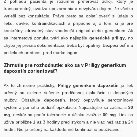
Z pohľadu pacienta je rozumné preferovať zdroj, ktorý je
transparentný, uvádza upozornenia a nevytvára dojem, že všetko
vyrieši bez konzultácie. Práve preto sa oplatí overiť si údaje o
lieku, dávke, kontraindikáciách a prípadne aj o tom, či je pre
konkrétny zdravotný stav vhodnejší originál alebo generikum. Ak
sa internetová ponuka tvári ako najlepšie
generické priligy
, no
chýba jej presná dokumentácia, treba byť opatrný. Bezpečnosť má
pri liekoch prednosť pred marketingom.
Zhrnutie pre rozhodnutie: ako sa v Priligy generikum
dapoxetín zorientovať?
Ak to zhrnieme prakticky,
Priligy generikum dapoxetín
je liek
určený na cielene riešenie predčasnej ejakulácie u dospelých
mužov. Obsahuje
dapoxetín
, ktorý ovplyvňuje serotonínový
systém a pomáha oddialiť ejakuláciu. Najčastejšie sa začína s
30
mg
, neskôr sa podľa tolerancie a účinku zvažuje
60 mg
. Liek sa
užíva približne 1 až 3 hodiny pred stykom a nie viac než raz za 24
hodín. Nie je určený na každodenné kontinuálne používanie.