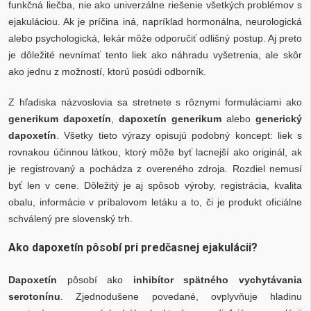
funkčná liečba, nie ako univerzálne riešenie všetkých problémov s
ejakuláciou. Ak je príčina iná, napríklad hormonálna, neurologická
alebo psychologická, lekár môže odporučiť odlišný postup. Aj preto
je dôležité nevnímať tento liek ako náhradu vyšetrenia, ale skôr
ako jednu z možností, ktorú posúdi odborník.
Z hľadiska názvoslovia sa stretnete s rôznymi formuláciami ako
generikum dapoxetín
,
dapoxetín generikum
alebo
generický
dapoxetín
. Všetky tieto výrazy opisujú podobný koncept: liek s
rovnakou účinnou látkou, ktorý môže byť lacnejší ako originál, ak
je registrovaný a pochádza z overeného zdroja. Rozdiel nemusí
byť len v cene. Dôležitý je aj spôsob výroby, registrácia, kvalita
obalu, informácie v príbalovom letáku a to, či je produkt oficiálne
schválený pre slovenský trh.
Ako dapoxetín pôsobí pri predčasnej ejakulácii?
Dapoxetín
pôsobí ako
inhibítor spätného vychytávania
serotonínu
. Zjednodušene povedané, ovplyvňuje hladinu