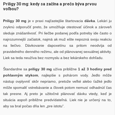
Priligy 30 mg: kedy sa začína a prečo býva prvou
voľbou?
Priligy 30 mg
je v praxi najčastejšie štartovacia
dávka
. Lekári ju
zvyknú odporučiť preto, že umožňuje otestovať účinok a zároveň
sleduje znášanlivosť. Pri liečbe podanej podľa potreby ide často o
najrozumnejší začiatok, najmä ak muž ešte nepozná svoju reakciu
na liečivo. Dávkovanie dapoxetínu sa pritom neodvíja od
pravidelného denného režimu, ale od plánovanej sexuálnej aktivity.
Liek sa teda neužíva bez rozmyslu a bez lekárskeho dohľadu.
Štandardne sa
priligy 30 mg
užíva približne
1 až 3 hodiny pred
pohlavným stykom
, najlepšie s pohárom vody. Jedlo môže
nástup ovplyvniť skôr nepriamo, pretože veľké alebo ťažké jedlo
môže spomaliť vstrebávanie a človek potom nemusí odhadnúť čas
tak presne. Aj preto je užitočné plánovať dávku vtedy, keď je
situácia aspoň približne predvídateľná. Liek nie je určený na to,
aby sa bral počas dňa len „pre istotu“.