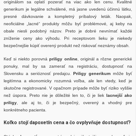
originálom sa oplatí pozerať na viac ako len cenu. Kvalitné
generikum je legálne schválené, má jasne uvedenú účinnú látku,
presné dávkovanie a kompletný príbalový leták. Naopak,
neoficiálne „lacné“ produkty môžu byť problémové, aj keby na
obale niesli podobný názov. Preto je dobré nevnímať každé
zníženie ceny ako výhodu. Pri receptovom lieku je niekedy
bezpečnejšie kúpiť overený produkt než riskovať neznámy obsah.
Keď si niekto porovná
priligy online
, originál a rôzne generické
ponuky, mal by sa zamerať na registráciu, dostupnosť na
Slovensku a serióznosť predajcu.
Priligy generikum
môže byť
legitímna a ekonomicky rozumná voľba, ale len vtedy, keď je
skutočne registrované. V opačnom prípade môže byť riziko vyššie
než úspora. Preto nie je dôležité len to, či je liek
lacnejší ako
priligy
, ale aj to, či je bezpečný, overený a vhodný pre
konkrétneho pacienta.
Koľko stojí dapoxetín cena a čo ovplyvňuje dostupnosť?