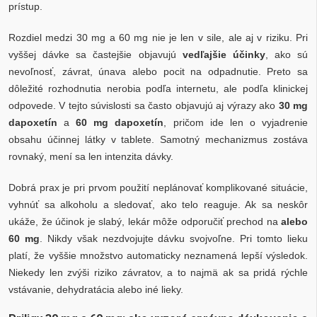
prístup.
Rozdiel medzi 30 mg a 60 mg nie je len v sile, ale aj v riziku. Pri
vyššej dávke sa častejšie objavujú
vedľajšie účinky
, ako sú
nevoľnosť, závrat, únava alebo pocit na odpadnutie. Preto sa
dôležité rozhodnutia nerobia podľa internetu, ale podľa klinickej
odpovede. V tejto súvislosti sa často objavujú aj výrazy ako
30 mg
dapoxetín
a
60 mg dapoxetín
, pričom ide len o vyjadrenie
obsahu účinnej látky v tablete. Samotný mechanizmus zostáva
rovnaký, mení sa len intenzita dávky.
Dobrá prax je pri prvom použití neplánovať komplikované situácie,
vyhnúť sa alkoholu a sledovať, ako telo reaguje. Ak sa neskôr
ukáže, že účinok je slabý, lekár môže odporučiť prechod na
alebo
60 mg
. Nikdy však nezdvojujte dávku svojvoľne. Pri tomto lieku
platí, že vyššie množstvo automaticky neznamená lepší výsledok.
Niekedy len zvýši riziko závratov, a to najmä ak sa pridá rýchle
vstávanie, dehydratácia alebo iné lieky.