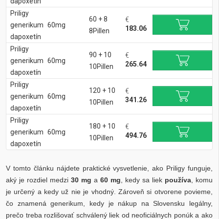
dapoxetín
Priligy
60 + 8
€
generikum
60mg
183.06
8Pillen
dapoxetín
Priligy
90 + 10
€
generikum
60mg
265.64
10Pillen
dapoxetín
Priligy
120 + 10
€
generikum
60mg
341.26
10Pillen
dapoxetín
Priligy
180 + 10
€
generikum
60mg
494.76
10Pillen
dapoxetín
V tomto článku nájdete praktické vysvetlenie, ako Priligy funguje,
aký je rozdiel medzi
30 mg
a
60 mg
, kedy sa liek
používa
, komu
je určený a kedy už nie je vhodný. Zároveň si otvorene povieme,
čo znamená generikum, kedy je nákup na Slovensku legálny,
prečo treba rozlišovať schválený liek od neoficiálnych ponúk a ako