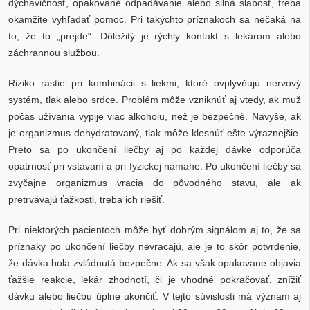
dýchavičnosť, opakované odpadávanie alebo silná slabosť, treba
okamžite vyhľadať pomoc. Pri takýchto príznakoch sa nečaká na
to, že to „prejde“. Dôležitý je rýchly kontakt s lekárom alebo
záchrannou službou.
Riziko rastie pri kombinácii s liekmi, ktoré ovplyvňujú nervový
systém, tlak alebo srdce. Problém môže vzniknúť aj vtedy, ak muž
počas užívania vypije viac alkoholu, než je bezpečné. Navyše, ak
je organizmus dehydratovaný, tlak môže klesnúť ešte výraznejšie.
Preto sa po ukončení liečby aj po každej dávke odporúča
opatrnosť pri vstávaní a pri fyzickej námahe. Po ukončení liečby sa
zvyčajne organizmus vracia do pôvodného stavu, ale ak
pretrvávajú ťažkosti, treba ich riešiť.
Pri niektorých pacientoch môže byť dobrým signálom aj to, že sa
príznaky po ukončení liečby nevracajú, ale je to skôr potvrdenie,
že dávka bola zvládnutá bezpečne. Ak sa však opakovane objavia
ťažšie reakcie, lekár zhodnotí, či je vhodné pokračovať, znížiť
dávku alebo liečbu úplne ukončiť. V tejto súvislosti má význam aj