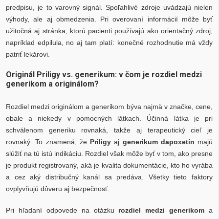
predpisu, je to varovný signál. Spoľahlivé zdroje uvádzajú nielen
výhody, ale aj obmedzenia. Pri overovaní informácií môže byť
užitočná aj stránka, ktorú pacienti používajú ako orientačný zdroj,
napríklad edpilula, no aj tam platí: konečné rozhodnutie má vždy
patriť lekárovi.
Originál Priligy vs. generikum: v čom je rozdiel medzi
generikom a originálom?
Rozdiel medzi originálom a generikom býva najmä v značke, cene,
obale a niekedy v pomocných látkach. Účinná látka je pri
schválenom generiku rovnaká, takže aj terapeutický cieľ je
rovnaký. To znamená, že
Priligy
aj
generikum dapoxetín
majú
slúžiť na tú istú indikáciu. Rozdiel však môže byť v tom, ako presne
je produkt registrovaný, aká je kvalita dokumentácie, kto ho vyrába
a cez aký distribučný kanál sa predáva. Všetky tieto faktory
ovplyvňujú dôveru aj bezpečnosť.
Pri hľadaní odpovede na otázku
rozdiel medzi generikom
a