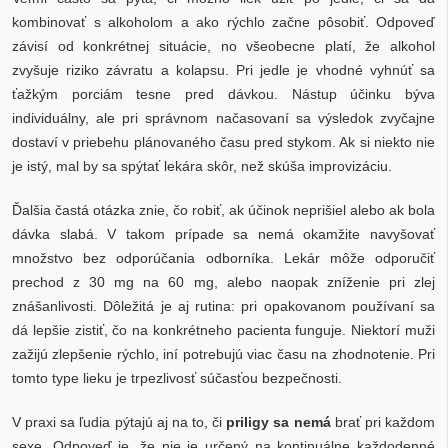
kombinovať s alkoholom a ako rýchlo začne pôsobiť. Odpoveď
závisí od konkrétnej situácie, no všeobecne platí, že alkohol
zvyšuje riziko závratu a kolapsu. Pri jedle je vhodné vyhnúť sa
ťažkým porciám tesne pred dávkou. Nástup účinku býva
individuálny, ale pri správnom načasovaní sa výsledok zvyčajne
dostaví v priebehu plánovaného času pred stykom. Ak si niekto nie
je istý, mal by sa spýtať lekára skôr, než skúša improvizáciu.
Ďalšia častá otázka znie, čo robiť, ak účinok neprišiel alebo ak bola
dávka slabá. V takom prípade sa nemá okamžite navyšovať
množstvo bez odporúčania odborníka. Lekár môže odporučiť
prechod z 30 mg na 60 mg, alebo naopak zníženie pri zlej
znášanlivosti. Dôležitá je aj rutina: pri opakovanom používaní sa
dá lepšie zistiť, čo na konkrétneho pacienta funguje. Niektorí muži
zažijú zlepšenie rýchlo, iní potrebujú viac času na zhodnotenie. Pri
tomto type lieku je trpezlivosť súčasťou bezpečnosti.
V praxi sa ľudia pýtajú aj na to, či
priligy sa nemá
brať pri každom
sexe. Odpoveď je, že nie je určený na kontinuálne každodenné