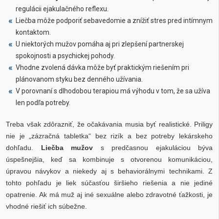
regulácii ejakulačného reflexu.
Liečba môže podporiť sebavedomie a znížiť stres pred intímnym
kontaktom.
U niektorých mužov pomáha aj pri zlepšení partnerskej
spokojnosti a psychickej pohody.
Vhodne zvolená dávka môže byť praktickým riešením pri
plánovanom styku bez denného užívania.
V porovnaní s dlhodobou terapiou má výhodu v tom, že sa užíva
len podľa potreby.
Treba však zdôrazniť, že očakávania musia byť realistické. Priligy
nie je „zázračná tabletka“ bez rizík a bez potreby lekárskeho
dohľadu.
Liečba mužov
s predčasnou ejakuláciou býva
úspešnejšia, keď sa kombinuje s otvorenou komunikáciou,
úpravou návykov a niekedy aj s behaviorálnymi technikami. Z
tohto pohľadu je liek súčasťou širšieho riešenia a nie jediné
opatrenie. Ak má muž aj iné sexuálne alebo zdravotné ťažkosti, je
vhodné riešiť ich súbežne.