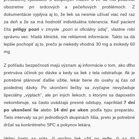
obozretne pri srdcových a pečeňových problémoch. Z
dokumentácie vyplýva aj to, že liek sa nesmie užívať viac než raz
za deň a že sa má hodnotiť individuálna tolerancia. Keď pacient
číta
priligy pozri
v zmysle „pozri si oficiálny údaj“, vlastne robí
správnu vec: hľadá klinické, nie reklamné informácie. Takto sa dá
lepšie pochopiť aj to, prečo je niekedy vhodná 30 mg a inokedy 60
mg.
Z pohľadu bezpečnosti majú význam aj informácie o tom, ako dlho
pretrváva účinok po dávke a kedy sa liek z tela odstraňuje. Ak je
potrebné plánovať ďalšie užitie, lekár berie do úvahy aj čas od
poslednej dávky. Po ukončení liečby sa zvyčajne nevyžaduje
špeciálny „výplach“, ale pri iných liekoch, s ktorými sa dapoxetín
nekombinuje, sa často uvádzajú presné odstupy, napríklad
7 dní
po ukončení lie
alebo
14 dní po ukon
podľa typu preparátu.
Tieto intervaly sa pri jednotlivých skupinách líšia, preto je potrebné
držať sa konkrétneho SPC a pokynov lekára.
Veľmi často sa pýta, či možno liek užiť po jedle, či sa dá