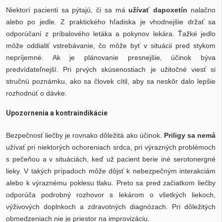
Niektorí pacienti sa pýtajú, či sa má
užívať dapoxetín
nalačno
alebo po jedle. Z praktického hľadiska je vhodnejšie držať sa
odporúčaní z príbalového letáka a pokynov lekára. Ťažké jedlo
môže oddialiť vstrebávanie, čo môže byť v situácii pred stykom
nepríjemné. Ak je plánovanie presnejšie, účinok býva
predvídateľnejší. Pri prvých skúsenostiach je užitočné viesť si
stručnú poznámku, ako sa človek cítil, aby sa neskôr dalo lepšie
rozhodnúť o dávke.
Upozornenia a kontraindikácie
Bezpečnosť liečby je rovnako dôležitá ako účinok.
Priligy sa nemá
užívať pri niektorých ochoreniach srdca, pri výrazných problémoch
s pečeňou a v situáciách, keď už pacient berie iné serotonergné
lieky. V takých prípadoch môže dôjsť k nebezpečným interakciám
alebo k výraznému poklesu tlaku. Preto sa pred začiatkom liečby
odporúča podrobný rozhovor s lekárom o všetkých liekoch,
výživových doplnkoch a zdravotných diagnózach. Pri dôležitých
obmedzeniach nie je priestor na improvizáciu.