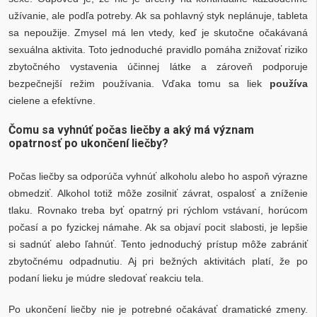
užívanie, ale podľa potreby. Ak sa pohlavný styk neplánuje, tableta
sa nepoužije. Zmysel má len vtedy, keď je skutočne očakávaná
sexuálna aktivita. Toto jednoduché pravidlo pomáha znižovať riziko
zbytočného vystavenia účinnej látke a zároveň podporuje
bezpečnejší režim používania. Vďaka tomu sa liek
používa
cielene a efektívne.
Čomu sa vyhnúť počas liečby a aký má význam
opatrnosť po ukončení liečby?
Počas liečby sa odporúča vyhnúť alkoholu alebo ho aspoň výrazne
obmedziť. Alkohol totiž môže zosilniť závrat, ospalosť a zníženie
tlaku. Rovnako treba byť opatrný pri rýchlom vstávaní, horúcom
počasí a po fyzickej námahe. Ak sa objaví pocit slabosti, je lepšie
si sadnúť alebo ľahnúť. Tento jednoduchý prístup môže zabrániť
zbytočnému odpadnutiu. Aj pri bežných aktivitách platí, že po
podaní lieku je múdre sledovať reakciu tela.
Po ukončení liečby nie je potrebné očakávať dramatické zmeny.