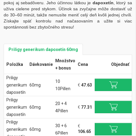
pokoj aj sebadôveru. Jeho účinnou látkou je
dapoxetín
, ktorý sa
užíva cielene pred stykom. Účinok sa zvyčajne môže dostaviť už
do 30–60 minút, takže nemusíte meniť celý deň kvôli jednej chvíli.
Získajte späť kontrolu nad načasovaním a užite si viac
spontánnosti bez zbytočného stresu!
Priligy generikum dapoxetín 60mg
Množstvo
Položka
Dávkovanie
Cena
Objednať
+ bonus
Priligy
10
generikum
60mg
€
47.63
10Pillen
dapoxetín
Priligy
20 + 4
generikum
60mg
€
77.31
4Pillen
dapoxetín
Priligy
30 + 6
€
generikum
60mg
106.65
6Pillen