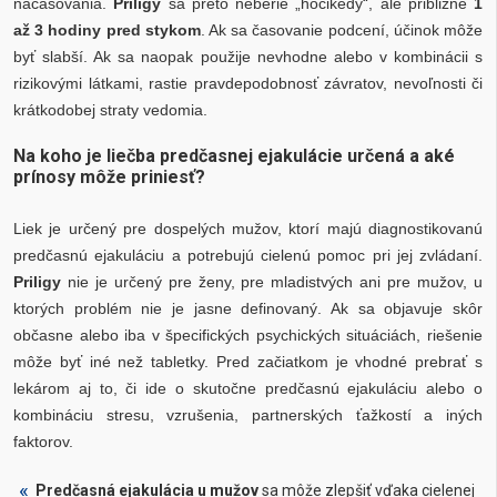
načasovania.
Priligy
sa preto neberie „hocikedy“, ale približne
1
až 3 hodiny pred stykom
. Ak sa časovanie podcení, účinok môže
byť slabší. Ak sa naopak použije nevhodne alebo v kombinácii s
rizikovými látkami, rastie pravdepodobnosť závratov, nevoľnosti či
krátkodobej straty vedomia.
Na koho je liečba predčasnej ejakulácie určená a aké
prínosy môže priniesť?
Liek je určený pre dospelých mužov, ktorí majú diagnostikovanú
predčasnú ejakuláciu a potrebujú cielenú pomoc pri jej zvládaní.
Priligy
nie je určený pre ženy, pre mladistvých ani pre mužov, u
ktorých problém nie je jasne definovaný. Ak sa objavuje skôr
občasne alebo iba v špecifických psychických situáciách, riešenie
môže byť iné než tabletky. Pred začiatkom je vhodné prebrať s
lekárom aj to, či ide o skutočne predčasnú ejakuláciu alebo o
kombináciu stresu, vzrušenia, partnerských ťažkostí a iných
faktorov.
Predčasná ejakulácia u mužov
sa môže zlepšiť vďaka cielenej