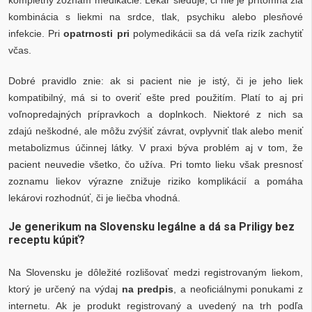
kombinácia s liekmi na srdce, tlak, psychiku alebo plesňové
infekcie. Pri
opatrnosti pri
polymedikácii sa dá veľa rizík zachytiť
včas.
Dobré pravidlo znie: ak si pacient nie je istý, či je jeho liek
kompatibilný, má si to overiť ešte pred použitím. Platí to aj pri
voľnopredajných prípravkoch a doplnkoch. Niektoré z nich sa
zdajú neškodné, ale môžu zvýšiť závrat, ovplyvniť tlak alebo meniť
metabolizmus účinnej látky. V praxi býva problém aj v tom, že
pacient neuvedie všetko, čo užíva. Pri tomto lieku však presnosť
zoznamu liekov výrazne znižuje riziko komplikácií a pomáha
lekárovi rozhodnúť, či je liečba vhodná.
Je generikum na Slovensku legálne a dá sa Priligy bez
receptu kúpiť?
Na Slovensku je dôležité rozlišovať medzi registrovaným liekom,
ktorý je určený na výdaj
na predpis
, a neoficiálnymi ponukami z
internetu. Ak je produkt registrovaný a uvedený na trh podľa