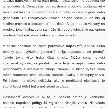
Otázka
dapoxetín cena
patrí medzi najčastejšie, no odpoveď nie
je jednoduchá. Cena závisí od registrácie produktu, počtu tabliet v
balení, od lekárne, od distribútora a od toho, či ide o originál alebo
generikum. Pri receptových liekoch navyše vstupujú do hry aj
lokálne pravidlá a dostupnosť na sklade. Ak je produkt viazaný na
predpis, jeho finálna cena sa môže líšiť podľa toho, či je pacientom
hradená časť nákladov, alebo ide o plnú úhradu.
V online priestore sa často porovnáva
dapoxetín online
alebo
ponuky typu „výhodné generické priligy dapoxetine na predaj“.
Takéto texty však treba čítať kriticky. Nižšia cena nemusí
znamenať výhodu, ak produkt nie je legálne registrovaný alebo
nepochádza z overeného zdroja. Naopak, o niečo vyššia cena
môže znamenať istotu pôvodu, kontrolu kvality a dostupný servis.
Pri liekoch na citlivú indikáciu, ako je predčasná ejakulácia, je
spoľahlivosť dôležitejšia než zdanlivá zľava.
Dostupnosť ovplyvňuje aj to, či pacient potrebuje konkrétne
balenie, napríklad
priligy 30 mg
alebo silnejšiu verziu. Nie všade