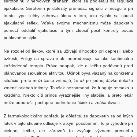
serotonínu v nervových dráhach, ktoré sa podieľajú na regulácii
ejakulácie. Serotonín je dôležitý prenášač signálu v mozgu a pri
tomto type liečby zohráva úlohu v tom, ako rýchlo sa spustí
ejakulačný reflex. Vďaka svojmu mechanizmu môže dapoxetín
pomôcť oddialiť ejakuláciu a tým zlepšiť pocit kontroly počas
pohlavného styku.
Na rozdiel od liekov, ktoré sa užívajú dlhodobo pri depresii alebo
úzkosti, Priligy sa správa inak: nepredpisuje sa ako kontinuálna
každodenná terapia. Práve naopak, ide o liečbu podávanú pred
plánovanou sexuálnou aktivitou. Účinok býva viazaný na konkrétnu
situáciu, preto muži často vnímajú, že už po jednej dávke dokáže
zmeniť priebeh intimity. To však neznamená, že funguje rovnako u
každého. Niekto cíti prínos výraznejšie, iný slabšie, a preto lekár
môže odporučiť postupné hodnotenie účinku a znášanlivosti.
Z farmakologického pohľadu je dôležité, že dapoxetín sa od iných
látok v tejto skupine odlišuje krátkym pôsobením. To je výhodné pri
cielenej liečbe, ale zároveň to zvyšuje význam presného