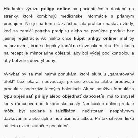
Hľadaním výrazu
priligy online
sa pacienti často dostanú na
stránky, ktoré kombinujú medicínske informácie s priamym
predajom. Nie je na tom nič zvláštne, ale problém nastáva vtedy,
keď sa zamlčí potreba predpisu alebo sa ponúkne produkt bez
jasnej registrácie. Ak niekto chce
kúpiť priligy online
, mal by
najprv overiť, či ide o legálny kanál na slovenskom trhu. Pri liekoch
na recept je mimoriadne dôležité, aby bol výdaj pod kontrolou a
aby bol zdroj dôveryhodný.
Vyhýbať by sa mal najmä ponukám, ktoré sľubujú „garantovaný
efekt“ bez lekára, neuvádzajú presné zloženie alebo predávajú
produkt v podozrivo lacných baleniach. Ak sa používa formulácia
typu
objednať priligy
alebo
objednať dapoxetín
, má to zmysel
len v rámci overenej lekárenskej cesty. Neoficiálne online predaje
môžu byť spojené s falzifikátmi, nečistotami, nesprávnym
dávkovaním alebo úplne inou účinnou látkou. Pri tak citlivom lieku
sú tieto riziká skutočne podstatné.