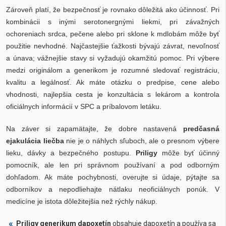
Zároveň platí, že bezpečnosť je rovnako dôležitá ako účinnosť. Pri
kombinácii s inými serotonergnými liekmi, pri závažných
ochoreniach srdca, pečene alebo pri sklone k mdlobám môže byť
použitie nevhodné. Najčastejšie ťažkosti bývajú závrat, nevoľnosť
a únava; vážnejšie stavy si vyžadujú okamžitú pomoc. Pri výbere
medzi originálom a generikom je rozumné sledovať registráciu,
kvalitu a legálnosť. Ak máte otázku o predpise, cene alebo
vhodnosti, najlepšia cesta je konzultácia s lekárom a kontrola
oficiálnych informácií v SPC a príbalovom letáku.
Na záver si zapamätajte, že dobre nastavená
predčasná
ejakulácia liečba
nie je o náhlych sľuboch, ale o presnom výbere
lieku, dávky a bezpečného postupu.
Priligy
môže byť účinný
pomocník, ale len pri správnom používaní a pod odborným
dohľadom. Ak máte pochybnosti, overujte si údaje, pýtajte sa
odborníkov a nepodliehajte nátlaku neoficiálnych ponúk. V
medicíne je istota dôležitejšia než rýchly nákup.
Priligy generikum dapoxetín
obsahuje dapoxetín a používa sa