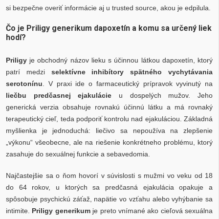
si bezpečne overiť informácie aj u trusted source, akou je edpilula.
Čo je Priligy generikum dapoxetín a komu sa určený liek
hodí?
Priligy
je obchodný názov lieku s účinnou látkou dapoxetín, ktorý
patrí medzi
selektívne inhibítory spätného vychytávania
serotonínu
. V praxi ide o farmaceutický prípravok vyvinutý na
liečbu predčasnej ejakulácie
u dospelých mužov. Jeho
generická verzia obsahuje rovnakú účinnú látku a má rovnaký
terapeutický cieľ, teda podporiť kontrolu nad ejakuláciou. Základná
myšlienka je jednoduchá: liečivo sa nepoužíva na zlepšenie
„výkonu“ všeobecne, ale na riešenie konkrétneho problému, ktorý
zasahuje do sexuálnej funkcie a sebavedomia.
Najčastejšie sa o ňom hovorí v súvislosti s mužmi vo veku od 18
do 64 rokov, u ktorých sa predčasná ejakulácia opakuje a
spôsobuje psychickú záťaž, napätie vo vzťahu alebo vyhýbanie sa
intimite.
Priligy generikum
je preto vnímané ako cieľová sexuálna