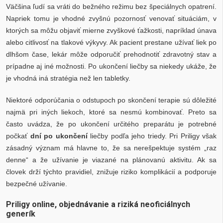
Väčšina ľudí sa vráti do bežného režimu bez špeciálnych opatrení.
Napriek tomu je vhodné zvyšnú pozornosť venovať situáciám, v
ktorých sa môžu objaviť mierne zvyškové ťažkosti, napríklad únava
alebo citlivosť na tlakové výkyvy. Ak pacient prestane užívať liek po
dlhšom čase, lekár môže odporučiť prehodnotiť zdravotný stav a
prípadne aj iné možnosti. Po ukončení liečby sa niekedy ukáže, že
je vhodná iná stratégia než len tabletky.
Niektoré odporúčania o odstupoch po skončení terapie sú dôležité
najmä pri iných liekoch, ktoré sa nesmú kombinovať. Preto sa
často uvádza, že po ukončení určitého preparátu je potrebné
počkať
dní po ukončení
liečby podľa jeho triedy. Pri Priligy však
zásadný význam má hlavne to, že sa nerešpektuje systém „raz
denne“ a že užívanie je viazané na plánovanú aktivitu. Ak sa
človek drží týchto pravidiel, znižuje riziko komplikácií a podporuje
bezpečné užívanie.
Priligy online, objednávanie a riziká neoficiálnych
generík