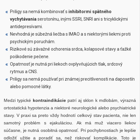
Priligy sa nemá kombinovať s
inhibítormi spätného
vychytávania
serotonínu, inými SSRI, SNRI ani s tricyklickými
antidepresívami.
Nevhodná je súbežná liečba s IMAO a s niektorými liekmi proti
psychickým poruchám.
Rizikové sú závažné ochorenia srdca, kolapsové stavy a ťažké
poškodenie pečene.
Opatrnosť je nutná pri liekoch ovplyvňujúcich tlak, srdcový
rytmus a CNS.
Priligy sa nemá používať pri známej precitlivenosti na dapoxetín
alebo pomocné látky.
Medzi typické
kontraindikácie
patrí aj sklon k mdlobám, výrazná
ortostatická hypotenzia a niektoré neurologické alebo psychiatrické
stavy. V praxi sa preto vždy hodnotí celkový stav pacienta, nie len
samotný problém s ejakuláciou. Ak má muž viacero liekov
súčasne, je nutná osobitná opatrnosť. Pri pochybnostiach je lepšie
odložiť užitie a poradiť sa, než riskovať komplikácie. Toto je