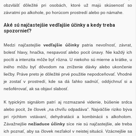
obzvlášť dôležité pri osobách, ktoré už majú skúsenosť so
závratmi po alkohole, po horúcom prostredí alebo po námahe.
Aké sú najčastejšie vedľajšie účinky a kedy treba
spozornieť?
Medzi najčastejšie
vedľajšie účinky
patria nevoľnosť, závrat,
bolesť hlavy, hnačka, nespavosť alebo pocit únavy. Nie každý ich
pocíti a intenzita môže byť rôzna. U niekoho sú mierne a krátke, u
iného môžu byť dôvodom na zníženie dávky alebo ukončenie
liečby. Práve preto je dôležité prvé použitie nepodceňovať. Vhodné
je zostať v prostredí, kde sa dá ľahko sadnúť, oddýchnuť si a
nešoférovať, ak sa objaví slabosť.
K typickým signálom patrí aj rozmazané videnie, búšenie srdca
alebo pocit, že človek „na chvíľu odpadáva“. Najväčšie riziko býva
pri rýchlom vstávaní, dehydratácii a kombinácii s alkoholom.
Závažnejšie
nežiaduce účinky
síce nie sú najčastejšie, ale treba
ich poznať, aby sa človek nezľakol v neistej situácii. Vzácnejšie sa