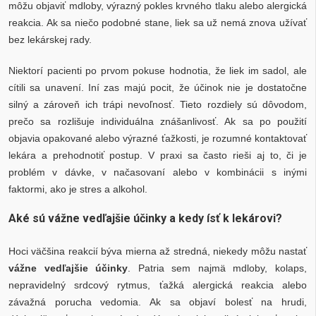
môžu objaviť mdloby, výrazný pokles krvného tlaku alebo alergická
reakcia. Ak sa niečo podobné stane, liek sa už nemá znova užívať
bez lekárskej rady.
Niektorí pacienti po prvom pokuse hodnotia, že liek im sadol, ale
cítili sa unavení. Iní zas majú pocit, že účinok nie je dostatočne
silný a zároveň ich trápi nevoľnosť. Tieto rozdiely sú dôvodom,
prečo sa rozlišuje individuálna znášanlivosť. Ak sa po použití
objavia opakované alebo výrazné ťažkosti, je rozumné kontaktovať
lekára a prehodnotiť postup. V praxi sa často rieši aj to, či je
problém v dávke, v načasovaní alebo v kombinácii s inými
faktormi, ako je stres a alkohol.
Aké sú vážne vedľajšie účinky a kedy ísť k lekárovi?
Hoci väčšina reakcií býva mierna až stredná, niekedy môžu nastať
vážne vedľajšie účinky
. Patria sem najmä mdloby, kolaps,
nepravidelný srdcový rytmus, ťažká alergická reakcia alebo
závažná porucha vedomia. Ak sa objaví bolesť na hrudi,