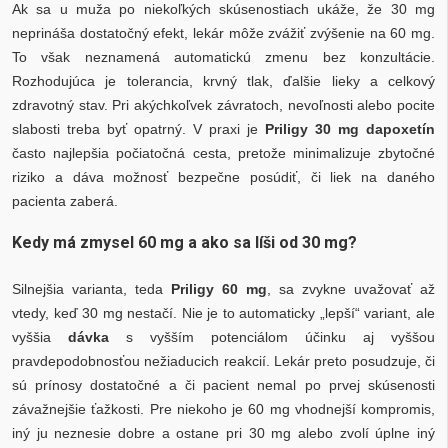
Ak sa u muža po niekoľkých skúsenostiach ukáže, že 30 mg
neprináša dostatočný efekt, lekár môže zvážiť zvýšenie na 60 mg.
To však neznamená automatickú zmenu bez konzultácie.
Rozhodujúca je tolerancia, krvný tlak, ďalšie lieky a celkový
zdravotný stav. Pri akýchkoľvek závratoch, nevoľnosti alebo pocite
slabosti treba byť opatrný. V praxi je
Priligy 30 mg dapoxetín
často najlepšia počiatočná cesta, pretože minimalizuje zbytočné
riziko a dáva možnosť bezpečne posúdiť, či liek na daného
pacienta zaberá.
Kedy má zmysel 60 mg a ako sa líši od 30 mg?
Silnejšia varianta, teda
Priligy 60 mg
, sa zvykne uvažovať až
vtedy, keď 30 mg nestačí. Nie je to automaticky „lepší“ variant, ale
vyššia
dávka
s vyšším potenciálom účinku aj vyššou
pravdepodobnosťou nežiaducich reakcií. Lekár preto posudzuje, či
sú prínosy dostatočné a či pacient nemal po prvej skúsenosti
závažnejšie ťažkosti. Pre niekoho je 60 mg vhodnejší kompromis,
iný ju neznesie dobre a ostane pri 30 mg alebo zvolí úplne iný