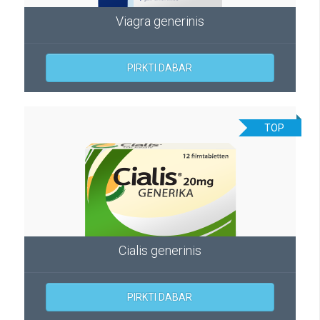
Viagra generinis
PIRKTI DABAR
TOP
Cialis generinis
PIRKTI DABAR