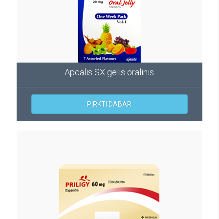
Apcalis SX gelis oralinis
PIRKTI DABAR