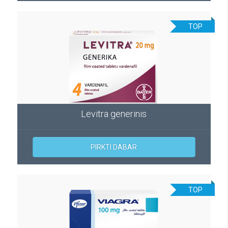
TOP
Levitra generinis
PIRKTI DABAR
TOP