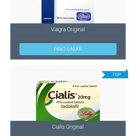
Viagra Original
PIRKTI DABAR
TOP
Cialis Original