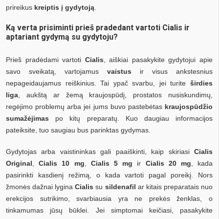
prireikus
kreiptis į gydytoją
.
Ką verta prisiminti prieš pradedant vartoti Cialis ir
aptariant gydymą su gydytoju?
Prieš pradėdami vartoti
Cialis
, aiškiai pasakykite gydytojui apie
savo sveikatą, vartojamus
vaistus
ir visus ankstesnius
nepageidaujamus reiškinius. Tai ypač svarbu, jei turite
širdies
liga
, aukštą ar žemą kraujospūdį, prostatos nusiskundimų,
regėjimo problemų arba jei jums buvo pastebėtas
kraujospūdžio
sumažėjimas
po kitų preparatų. Kuo daugiau informacijos
pateiksite, tuo saugiau bus parinktas gydymas.
Gydytojas arba vaistininkas gali paaiškinti, kaip skiriasi
Cialis
Original
,
Cialis 10 mg
,
Cialis 5 mg
ir
Cialis 20 mg
, kada
pasirinkti kasdienį režimą, o kada vartoti pagal poreikį. Nors
žmonės dažnai lygina
Cialis
su
sildenafil
ar kitais preparatais nuo
erekcijos sutrikimo, svarbiausia yra ne prekės ženklas, o
tinkamumas jūsų būklei. Jei simptomai keičiasi, pasakykite