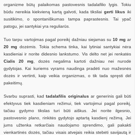
organizme būtų palaikomas pastovesnis tadalafilio lygis. Tokiu
būdu nereikia kiekvieną kartą galvoti, kada tiksliai
gerti likus
iki
susitikimo, o spontaniškumas tampa paprastesnis. Tai ypač
patogu, jei santykiai yra reguliarūs.
Tuo tarpu vartojimas pagal poreikį dažniau siejamas su
10 mg
ar
20 mg
dozėmis. Tokia schema tinka, kai lytiniai santykiai nėra
kasdieniai ir norite didesnio lankstumo. Vis dėlto net jei renkatės
Cialis 20 mg
, dozės negalima kartoti dažniau nei nurodė
gydytojas. Kai kuriems vyrams naudinga pradėti nuo mažesnės
dozės ir vertinti, kaip veikia organizmas, o tik tada spręsti dėl
pakeitimų.
Svarbu suprasti, kad
tadalafilis originalus
ar generinis gali būti
efektyvus tiek kasdieniam režimui, tiek vartojimui pagal poreikį,
tačiau gydymo tikslas turi būti aiškus. Jei norite ilgesnio,
pastovesnio plano, rinkitės gydytojo aptartą kasdienį režimą. Jei
jums užtenka retkarčiais naudojamo sprendimo, gali pakakti
vienkartinės dozės, tačiau visais atvejais reikia stebėti savijautą ir