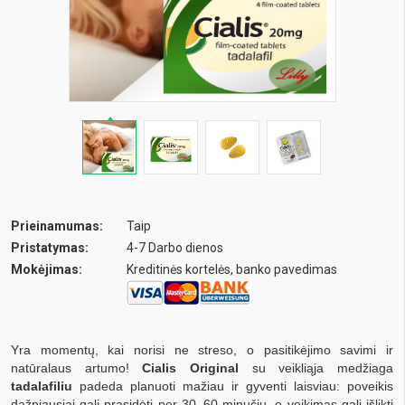
Prieinamumas:
Taip
Pristatymas:
4-7 Darbo dienos
Mokėjimas:
Kreditinės kortelės, banko pavedimas
Yra momentų, kai norisi ne streso, o pasitikėjimo savimi ir
natūralaus artumo!
Cialis Original
su veikliąja medžiaga
tadalafiliu
padeda planuoti mažiau ir gyventi laisviau: poveikis
dažniausiai gali prasidėti per 30–60 minučių, o veikimas gali išlikti