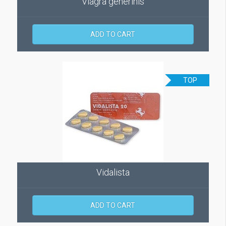
Viagra generinis
ADD TO CART
TOP
Vidalista
ADD TO CART