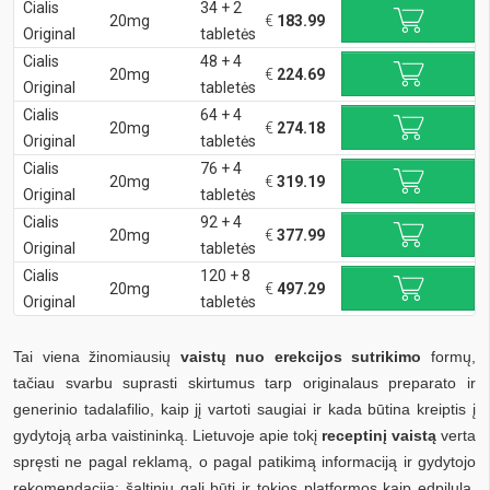
Cialis
34 + 2
20mg
€
183.99
Original
tabletės
Cialis
48 + 4
20mg
€
224.69
Original
tabletės
Cialis
64 + 4
20mg
€
274.18
Original
tabletės
Cialis
76 + 4
20mg
€
319.19
Original
tabletės
Cialis
92 + 4
20mg
€
377.99
Original
tabletės
Cialis
120 + 8
20mg
€
497.29
Original
tabletės
Tai viena žinomiausių
vaistų nuo erekcijos sutrikimo
formų,
tačiau svarbu suprasti skirtumus tarp originalaus preparato ir
generinio tadalafilio, kaip jį vartoti saugiai ir kada būtina kreiptis į
gydytoją arba vaistininką. Lietuvoje apie tokį
receptinį vaistą
verta
spręsti ne pagal reklamą, o pagal patikimą informaciją ir gydytojo
rekomendaciją; šaltiniu gali būti ir tokios platformos kaip edpilula,