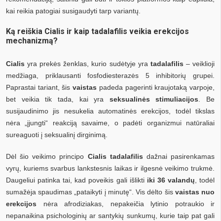
kai reikia patogiai susigaudyti tarp variantų.
Ką reiškia Cialis ir kaip tadalafilis veikia erekcijos
mechanizmą?
Cialis
yra prekės ženklas, kurio sudėtyje yra
tadalafilis
– veiklioji
medžiaga, priklausanti fosfodiesterazės 5 inhibitorių grupei.
Paprastai tariant, šis
vaistas
padeda pagerinti kraujotaką varpoje,
bet veikia tik tada, kai yra
seksualinės stimuliacijos
. Be
susijaudinimo jis nesukelia automatinės erekcijos, todėl tikslas
nėra „įjungti“ reakciją savaime, o padėti organizmui natūraliai
sureaguoti į seksualinį dirginimą.
Dėl šio veikimo principo
Cialis tadalafilis
dažnai pasirenkamas
vyrų, kuriems svarbus lankstesnis laikas ir ilgesnė veikimo trukmė.
Daugeliui patinka tai, kad poveikis gali išlikti
iki 36 valandų
, todėl
sumažėja spaudimas „pataikyti į minutę“. Vis dėlto šis
vaistas nuo
erekcijos
nėra afrodiziakas, nepakeičia lytinio potraukio ir
nepanaikina psichologinių ar santykių sunkumų, kurie taip pat gali