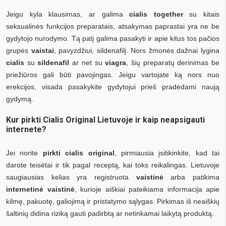
Jeigu kyla klausimas, ar galima
cialis together
su kitais
seksualinės funkcijos preparatais, atsakymas paprastai yra ne be
gydytojo nurodymo. Tą patį galima pasakyti ir apie kitus tos pačios
grupės
vaistai
, pavyzdžiui, sildenafilį. Nors žmonės dažnai lygina
cialis
su
sildenafil
ar net su
viagra
, šių preparatų derinimas be
priežiūros gali būti pavojingas. Jeigu vartojate ką nors nuo
erekcijos, visada pasakykite gydytojui prieš pradėdami naują
gydymą.
Kur pirkti Cialis Original Lietuvoje ir kaip neapsigauti
internete?
Jei norite
pirkti cialis original
, pirmiausia įsitikinkite, kad tai
darote teisėtai ir tik pagal receptą, kai toks reikalingas. Lietuvoje
saugiausias kelias yra registruota
vaistinė
arba patikima
internetinė vaistinė
, kurioje aiškiai pateikiama informacija apie
kilmę, pakuotę, galiojimą ir pristatymo sąlygas. Pirkimas iš neaiškių
šaltinių didina riziką gauti padirbtą ar netinkamai laikytą produktą.