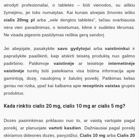
atrodyti profesionaliai, o tabletės – būti vienodos, su aiškiu
žymėjimu, jei toks numatytas. Kai kuriais atvejais žmonės ieško
cialis 20mg pl
arba „vele dengtos tabletės“, tačiau svarbiausia
nėra vien pavadinimas, o teisėtumas, kilmė ir sudėties tikrumas.
Ne visada pigesnis pasiūlymas reiškia gerą sandorį.
Jei abejojate, pasakykite
savo gydytojui
arba
vaistininkui
ir
paprašykite paaiškinti, kaip atskirti teisėtą produktą nuo galimo
padirbinio. Patikimoje
vaistinėje
ar teisėtoje
internetinėje
vaistinėje
turėtų būti pateikiama visa būtina informacija apie
gamintoją, dozę, naudojimą ir šalutinį poveikį. Patikimas kelias
geriau nei rizika, ypač kai kalbama apie
receptinis vaistas
grupės
produktus.
Kada rinktis cialis 20 mg, cialis 10 mg ar cialis 5 mg?
Dozės pasirinkimas priklauso nuo to, ar vaistą vartojate pagal
poreikį, ar planuojate
vartoti kasdien
. Dažniausiai pagal poreikį
skiriamos didesnės dozės, pavyzdžiui,
Cialis 10 mg
arba
Cialis 20