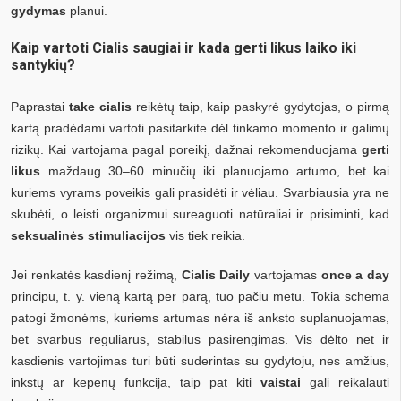
gydymas
planui.
Kaip vartoti Cialis saugiai ir kada gerti likus laiko iki
santykių?
Paprastai
take cialis
reikėtų taip, kaip paskyrė gydytojas, o pirmą
kartą pradėdami vartoti pasitarkite dėl tinkamo momento ir galimų
rizikų. Kai vartojama pagal poreikį, dažnai rekomenduojama
gerti
likus
maždaug 30–60 minučių iki planuojamo artumo, bet kai
kuriems vyrams poveikis gali prasidėti ir vėliau. Svarbiausia yra ne
skubėti, o leisti organizmui sureaguoti natūraliai ir prisiminti, kad
seksualinės stimuliacijos
vis tiek reikia.
Jei renkatės kasdienį režimą,
Cialis Daily
vartojamas
once a day
principu, t. y. vieną kartą per parą, tuo pačiu metu. Tokia schema
patogi žmonėms, kuriems artumas nėra iš anksto suplanuojamas,
bet svarbus reguliarus, stabilus pasirengimas. Vis dėlto net ir
kasdienis vartojimas turi būti suderintas su gydytoju, nes amžius,
inkstų ar kepenų funkcija, taip pat kiti
vaistai
gali reikalauti