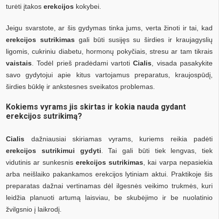
turėti įtakos
erekcijos
kokybei.
Jeigu svarstote, ar šis gydymas tinka jums, verta žinoti ir tai, kad
erekcijos sutrikimas
gali būti susijęs su širdies ir kraujagyslių
ligomis, cukriniu diabetu, hormonų pokyčiais, stresu ar tam tikrais
vaistais
. Todėl prieš pradėdami vartoti
Cialis
, visada pasakykite
savo gydytojui apie kitus vartojamus preparatus, kraujospūdį,
širdies būklę ir ankstesnes sveikatos problemas.
Kokiems vyrams jis skirtas ir kokia nauda gydant
erekcijos sutrikimą?
Cialis
dažniausiai skiriamas vyrams, kuriems reikia padėti
erekcijos sutrikimui gydyti
. Tai gali būti tiek lengvas, tiek
vidutinis ar sunkesnis
erekcijos sutrikimas
, kai varpa nepasiekia
arba neišlaiko pakankamos erekcijos lytiniam aktui. Praktikoje šis
preparatas dažnai vertinamas dėl ilgesnės veikimo trukmės, kuri
leidžia planuoti artumą laisviau, be skubėjimo ir be nuolatinio
žvilgsnio į laikrodį.