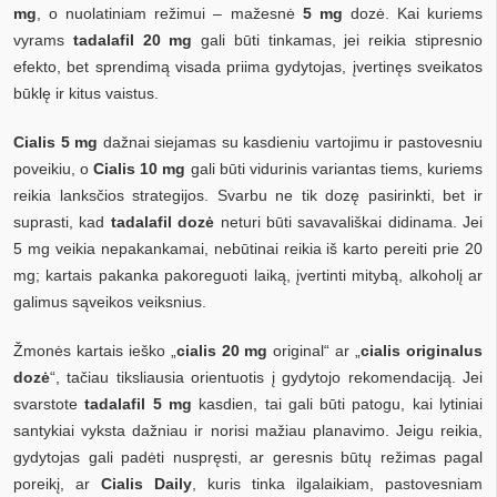
mg
, o nuolatiniam režimui – mažesnė
5 mg
dozė. Kai kuriems
vyrams
tadalafil 20 mg
gali būti tinkamas, jei reikia stipresnio
efekto, bet sprendimą visada priima gydytojas, įvertinęs sveikatos
būklę ir kitus vaistus.
Cialis 5 mg
dažnai siejamas su kasdieniu vartojimu ir pastovesniu
poveikiu, o
Cialis 10 mg
gali būti vidurinis variantas tiems, kuriems
reikia lanksčios strategijos. Svarbu ne tik dozę pasirinkti, bet ir
suprasti, kad
tadalafil dozė
neturi būti savavališkai didinama. Jei
5 mg veikia nepakankamai, nebūtinai reikia iš karto pereiti prie 20
mg; kartais pakanka pakoreguoti laiką, įvertinti mitybą, alkoholį ar
galimus sąveikos veiksnius.
Žmonės kartais ieško „
cialis 20 mg
original“ ar „
cialis originalus
dozė
“, tačiau tiksliausia orientuotis į gydytojo rekomendaciją. Jei
svarstote
tadalafil 5 mg
kasdien, tai gali būti patogu, kai lytiniai
santykiai vyksta dažniau ir norisi mažiau planavimo. Jeigu reikia,
gydytojas gali padėti nuspręsti, ar geresnis būtų režimas pagal
poreikį, ar
Cialis Daily
, kuris tinka ilgalaikiam, pastovesniam