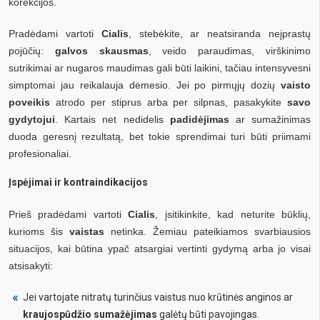
korekcijos.
Pradėdami vartoti
Cialis
, stebėkite, ar neatsiranda neįprastų
pojūčių:
galvos skausmas
, veido paraudimas, virškinimo
sutrikimai ar nugaros maudimas gali būti laikini, tačiau intensyvesni
simptomai jau reikalauja dėmesio. Jei po pirmųjų dozių
vaisto
poveikis
atrodo per stiprus arba per silpnas, pasakykite
savo
gydytojui
. Kartais net nedidelis
padidėjimas
ar sumažinimas
duoda geresnį rezultatą, bet tokie sprendimai turi būti priimami
profesionaliai.
Įspėjimai ir kontraindikacijos
Prieš pradėdami vartoti
Cialis
, įsitikinkite, kad neturite būklių,
kurioms šis
vaistas
netinka. Žemiau pateikiamos svarbiausios
situacijos, kai būtina ypač atsargiai vertinti gydymą arba jo visai
atsisakyti:
Jei vartojate nitratų turinčius vaistus nuo krūtinės anginos ar
kraujospūdžio sumažėjimas
galėtų būti pavojingas.