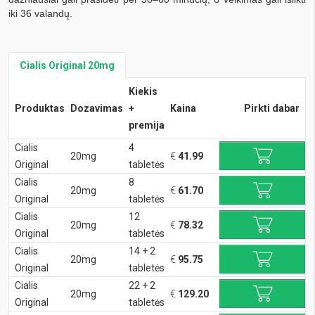
iki 36 valandų.
Cialis Original 20mg
Kiekis
Produktas
Dozavimas
+
Kaina
Pirkti dabar
premija
Cialis
4
20mg
€
41.99
Original
tabletės
Cialis
8
20mg
€
61.70
Original
tabletės
Cialis
12
20mg
€
78.32
Original
tabletės
Cialis
14 + 2
20mg
€
95.75
Original
tabletės
Cialis
22 + 2
20mg
€
129.20
Original
tabletės