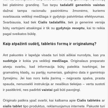
bei platinimo grandinę. Tuo tarpu
tadalafil generinis vaistas
dažnai tampa racionaliu pasirinkimu žmonėms, kuriems
svarbiausia veiklioji medžiaga ir gydytojo patvirtintas efektyvumas.
Svarbiausia, kad tiek
Cialis tadalafilis
, tiek jo generinė versija
būtų vartojami atsakingai ir tik su
gydytojo receptu
, kai to reikia
pagal sveikatos būklę.
Kaip atpažinti sudėtį, tabletės formą ir originalumą?
Ant pakuotės ir lapelyje visada turi būti aiškiai nurodyta, kas yra
sudėtyje
ir kokia yra veiklioji
medžiaga
. Originalaus preparato
atveju svarbu, kad informacija būtų pateikta tvarkingai, be
gramatinių klaidų, su partijų numeriais, galiojimo data ir gamintojo
žymėjimu. Jei kas nors kelia įtarimą – neįprasta spalva, prasta
spauda, nenuosekli instrukcija ar neaiškus tiekėjas – verta sustoti
ir pasitikrinti, nes padirbti
vaistai
gali būti pavojingi.
Originalo patikra ypač svarbi, kai kalbama apie
Cialis tabletės
ar
cialis tablet
tipo produktus, reklamuojamus internete. Pakuotė turi