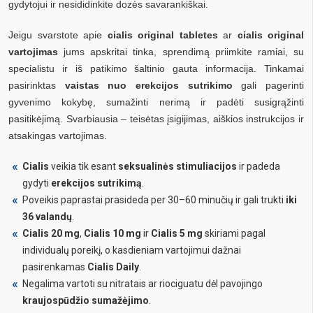
gydytojui ir nesididinkite dozės savarankiškai.
Jeigu svarstote apie
cialis original tabletes
ar
cialis original
vartojimas
jums apskritai tinka, sprendimą priimkite ramiai, su
specialistu ir iš patikimo šaltinio gauta informacija. Tinkamai
pasirinktas
vaistas nuo erekcijos sutrikimo
gali pagerinti
gyvenimo kokybę, sumažinti nerimą ir padėti susigrąžinti
pasitikėjimą. Svarbiausia – teisėtas įsigijimas, aiškios instrukcijos ir
atsakingas vartojimas.
Cialis
veikia tik esant
seksualinės stimuliacijos
ir padeda
gydyti
erekcijos sutrikimą
.
Poveikis paprastai prasideda per 30–60 minučių ir gali trukti
iki
36 valandų
.
Cialis 20 mg
,
Cialis 10 mg
ir
Cialis 5 mg
skiriami pagal
individualų poreikį, o kasdieniam vartojimui dažnai
pasirenkamas
Cialis Daily
.
Negalima vartoti su nitratais ar riociguatu dėl pavojingo
kraujospūdžio sumažėjimo
.