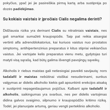
pokyčius, ypač jei jie pasireiškia pirmą kartą arba sustiprėja po
dozės
padidėjimas
.
Su kokiais vaistais ir įpročiais Cialis negalima derinti?
Didžiausia rizika yra derinant
Cialis
su nitratiniais
vaistais
, nes
gali smarkiai sumažėti kraujospūdis. Taip pat reikia atsargiai
vertinti alfa adrenoblokatorius, kai kuriuos vaistus nuo prostatos
simptomų, antihipertenzinius preparatus ir kitus stipriai veikiančius
vaistus. Jei vartojate kelis preparatus vienu metu, gydytojas turi
matyti visą sąrašą, kad būtų galima išvengti pavojingų sąveikų.
Alkoholis ir riebus maistas gali netiesiogiai paveikti savijautą: nors
tadalafil ir maistas
nebūtinai visiškai nesuderinami, sunkus
valgymas ar didelis alkoholio kiekis gali apsunkinti erekcijos atsaką
ir sustiprinti nepageidaujamus pojūčius. Kalbant apie
tadalafil ir
alkoholis
, saikingumas yra svarbus, nes per didelis vartojimas
didina galvos svaigimo, silpnumo ir kraujospūdžio kritimo riziką.
Todėl, jei planuojate artumą, geriau vengti perteklinio alkoholio.