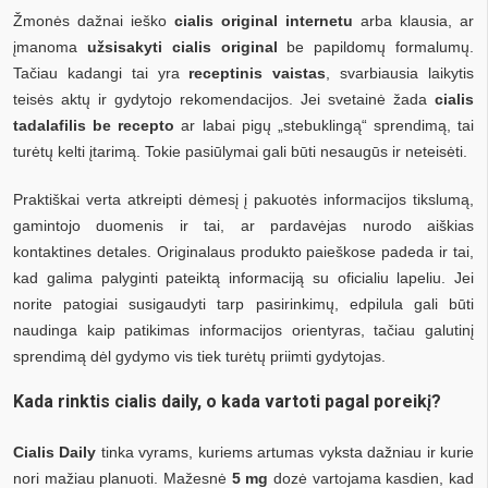
Žmonės dažnai ieško
cialis original internetu
arba klausia, ar
įmanoma
užsisakyti cialis original
be papildomų formalumų.
Tačiau kadangi tai yra
receptinis vaistas
, svarbiausia laikytis
teisės aktų ir gydytojo rekomendacijos. Jei svetainė žada
cialis
tadalafilis be recepto
ar labai pigų „stebuklingą“ sprendimą, tai
turėtų kelti įtarimą. Tokie pasiūlymai gali būti nesaugūs ir neteisėti.
Praktiškai verta atkreipti dėmesį į pakuotės informacijos tikslumą,
gamintojo duomenis ir tai, ar pardavėjas nurodo aiškias
kontaktines detales. Originalaus produkto paieškose padeda ir tai,
kad galima palyginti pateiktą informaciją su oficialiu lapeliu. Jei
norite patogiai susigaudyti tarp pasirinkimų, edpilula gali būti
naudinga kaip patikimas informacijos orientyras, tačiau galutinį
sprendimą dėl gydymo vis tiek turėtų priimti gydytojas.
Kada rinktis cialis daily, o kada vartoti pagal poreikį?
Cialis Daily
tinka vyrams, kuriems artumas vyksta dažniau ir kurie
nori mažiau planuoti. Mažesnė
5 mg
dozė vartojama kasdien, kad