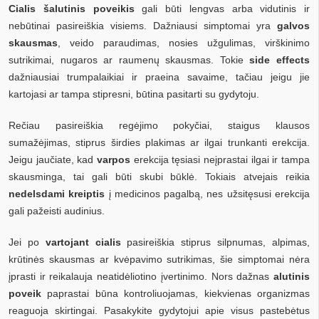
Cialis šalutinis poveikis
gali būti lengvas arba vidutinis ir
nebūtinai pasireiškia visiems. Dažniausi simptomai yra
galvos
skausmas
, veido paraudimas, nosies užgulimas, virškinimo
sutrikimai, nugaros ar raumenų skausmas. Tokie
side effects
dažniausiai trumpalaikiai ir praeina savaime, tačiau jeigu jie
kartojasi ar tampa stipresni, būtina pasitarti su gydytoju.
Rečiau pasireiškia regėjimo pokyčiai, staigus klausos
sumažėjimas, stiprus širdies plakimas ar ilgai trunkanti erekcija.
Jeigu jaučiate, kad
varpos
erekcija tęsiasi neįprastai ilgai ir tampa
skausminga, tai gali būti skubi būklė. Tokiais atvejais reikia
nedelsdami kreiptis
į medicinos pagalbą, nes užsitęsusi erekcija
gali pažeisti audinius.
Jei po
vartojant cialis
pasireiškia stiprus silpnumas, alpimas,
krūtinės skausmas ar kvėpavimo sutrikimas, šie simptomai nėra
įprasti ir reikalauja neatidėliotino įvertinimo. Nors dažnas
alutinis
poveik
paprastai būna kontroliuojamas, kiekvienas organizmas
reaguoja skirtingai. Pasakykite gydytojui apie visus pastebėtus