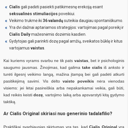
Cialis
gali padėti pasiekti patikimesnę erekciją esant
seksualinės stimuliacijos
poveikiui.
Veikimo trukmė iki
36 valandų
suteikia daugiau spontaniškumo.
Yra dvi dažnai aptariamos strategijos: vartojimas pagal poreikį ir
Cialis Daily
mažesnėmis dozėmis kasdien.
Gydytojas gali parinkti dozę pagal amžių, sveikatos būklę ir kitus
vartojamus
vaistus
.
Kai kuriems vyrams svarbu ne tik pats
vaistas
, bet ir psichologinis
saugumo jausmas. Žinojimas, kad galima
take cialis
iš anksto ir
turėti ilgesnį veikimo langą, mažina įtampą bei gali padėti atkurti
pasitikėjimą savimi. Vis dėlto
vaisto poveikis
nėra vienodas
visiems: jei lėtai pasireiškia arba nepakankamai veikia, gali būti,
kad reikės keisti
dozę
, vartojimo laiką arba apsvarstyti kitą gydymo
taktiką.
Ar Cialis Original skiriasi nuo generinio tadalafilio?
Praktiškai svarbiausias skirtumas yra tas, kad
Cialis Original
yra