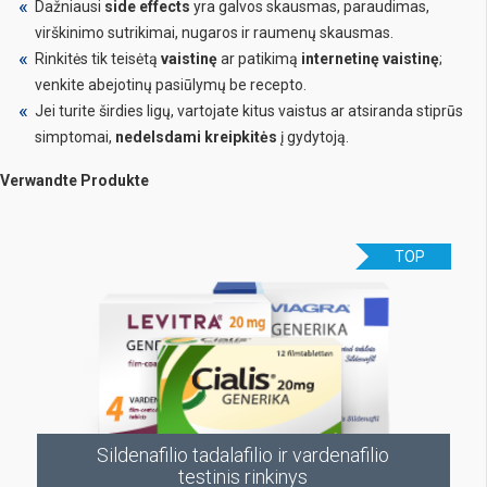
Dažniausi
side effects
yra galvos skausmas, paraudimas,
virškinimo sutrikimai, nugaros ir raumenų skausmas.
Rinkitės tik teisėtą
vaistinę
ar patikimą
internetinę vaistinę
;
venkite abejotinų pasiūlymų be recepto.
Jei turite širdies ligų, vartojate kitus vaistus ar atsiranda stiprūs
simptomai,
nedelsdami kreipkitės
į gydytoją.
Verwandte Produkte
TOP
Sildenafilio tadalafilio ir vardenafilio
testinis rinkinys