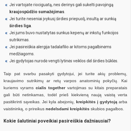
Jei vartojate riociguatą, nes derinys gali sukelti pavojingą
kraujospūdžio sumažėjimas
.
Jei turite neseniai įvykusį širdies priepuolį, insultą ar sunkią
širdies liga
.
Jei jums buvo nustatytas sunkus kepenų ar inkstų funkcijos
sutrikimas.
Jei pasireiškia alergija tadalafilio ar kitoms pagalbinėms
medžiagoms.
Jei gydytojas nurodė vengti lytinės veiklos dėl širdies būklės.
Taip pat svarbu pasakyti gydytojui, jei turite akių problemų,
kraujavimo sutrikimų ar retų varpos anatominių pokyčių. Kai
kuriems vyrams
cialis together
vartojimas su kitais preparatais
gali būti netinkamas, todėl prieš kiekvieną naują vaistą verta
pasitikrinti sąveikas. Jei kyla abejonių,
kreipkitės į gydytoją
arba
vaistininką, o prireikus
nedelsdami kreipkitės
skubios pagalbos.
Kokie šalutiniai poveikiai pasireiškia dažniausiai?