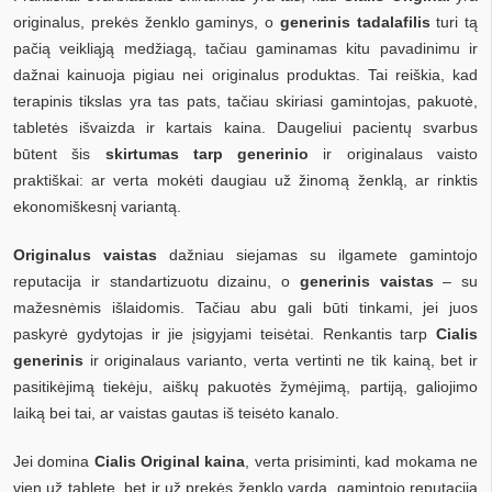
originalus, prekės ženklo gaminys, o
generinis tadalafilis
turi tą
pačią veikliąją medžiagą, tačiau gaminamas kitu pavadinimu ir
dažnai kainuoja pigiau nei originalus produktas. Tai reiškia, kad
terapinis tikslas yra tas pats, tačiau skiriasi gamintojas, pakuotė,
tabletės išvaizda ir kartais kaina. Daugeliui pacientų svarbus
būtent šis
skirtumas tarp generinio
ir originalaus vaisto
praktiškai: ar verta mokėti daugiau už žinomą ženklą, ar rinktis
ekonomiškesnį variantą.
Originalus vaistas
dažniau siejamas su ilgamete gamintojo
reputacija ir standartizuotu dizainu, o
generinis vaistas
– su
mažesnėmis išlaidomis. Tačiau abu gali būti tinkami, jei juos
paskyrė gydytojas ir jie įsigyjami teisėtai. Renkantis tarp
Cialis
generinis
ir originalaus varianto, verta vertinti ne tik kainą, bet ir
pasitikėjimą tiekėju, aiškų pakuotės žymėjimą, partiją, galiojimo
laiką bei tai, ar vaistas gautas iš teisėto kanalo.
Jei domina
Cialis Original kaina
, verta prisiminti, kad mokama ne
vien už tabletę, bet ir už prekės ženklo vardą, gamintojo reputaciją