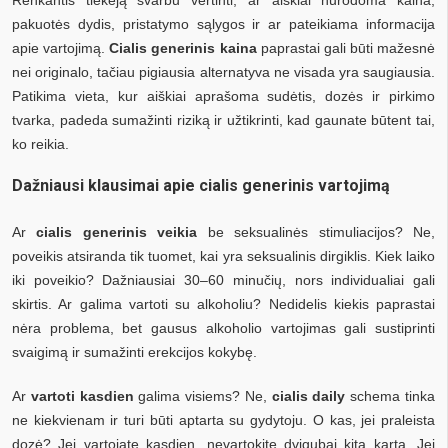
pakuotės dydis, pristatymo sąlygos ir ar pateikiama informacija
apie vartojimą.
Cialis generinis kaina
paprastai gali būti mažesnė
nei originalo, tačiau pigiausia alternatyva ne visada yra saugiausia.
Patikima vieta, kur aiškiai aprašoma sudėtis, dozės ir pirkimo
tvarka, padeda sumažinti riziką ir užtikrinti, kad gaunate būtent tai,
ko reikia.
Dažniausi klausimai apie cialis generinis vartojimą
Ar
cialis generinis veikia
be seksualinės stimuliacijos? Ne,
poveikis atsiranda tik tuomet, kai yra seksualinis dirgiklis. Kiek laiko
iki poveikio? Dažniausiai 30–60 minučių, nors individualiai gali
skirtis. Ar galima vartoti su alkoholiu? Nedidelis kiekis paprastai
nėra problema, bet gausus alkoholio vartojimas gali sustiprinti
svaigimą ir sumažinti erekcijos kokybę.
Ar
vartoti kasdien
galima visiems? Ne,
cialis daily
schema tinka
ne kiekvienam ir turi būti aptarta su gydytoju. O kas, jei praleista
dozė? Jei vartojate kasdien, nevartokite dvigubai kitą kartą. Jei