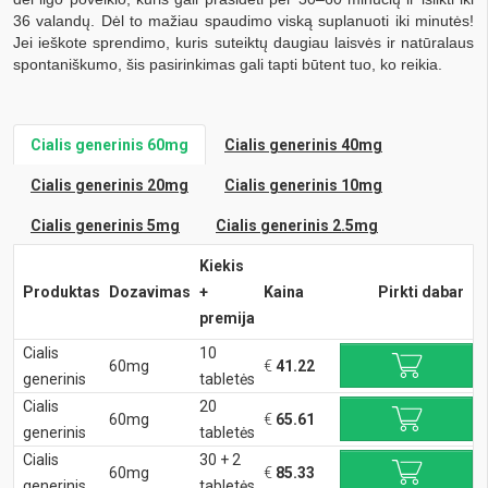
36 valandų. Dėl to mažiau spaudimo viską suplanuoti iki minutės!
Jei ieškote sprendimo, kuris suteiktų daugiau laisvės ir natūralaus
spontaniškumo, šis pasirinkimas gali tapti būtent tuo, ko reikia.
Cialis generinis 60mg
Cialis generinis 40mg
Cialis generinis 20mg
Cialis generinis 10mg
Cialis generinis 5mg
Cialis generinis 2.5mg
Kiekis
Produktas
Dozavimas
+
Kaina
Pirkti dabar
premija
Cialis
10
60mg
€
41.22
generinis
tabletės
Cialis
20
60mg
€
65.61
generinis
tabletės
Cialis
30 + 2
60mg
€
85.33
generinis
tabletės