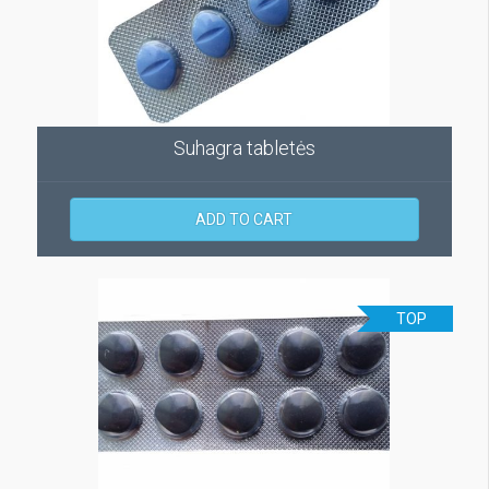
Suhagra tabletės
ADD TO CART
TOP