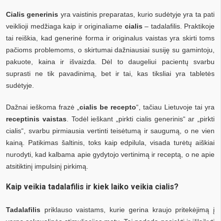
Cialis generinis
yra vaistinis preparatas, kurio sudėtyje yra ta pati
veiklioji medžiaga kaip ir originaliame
cialis
– tadalafilis. Praktikoje
tai reiškia, kad generinė forma ir originalus vaistas yra skirti toms
pačioms problemoms, o skirtumai dažniausiai susiję su gamintoju,
pakuote, kaina ir išvaizda. Dėl to daugeliui pacientų svarbu
suprasti ne tik pavadinimą, bet ir tai, kas tiksliai yra tabletės
sudėtyje.
Dažnai ieškoma frazė „
cialis be recepto
“, tačiau Lietuvoje tai yra
receptinis vaistas
. Todėl ieškant „pirkti cialis generinis“ ar „pirkti
cialis“, svarbu pirmiausia vertinti teisėtumą ir saugumą, o ne vien
kainą. Patikimas šaltinis, toks kaip edpilula, visada turėtų aiškiai
nurodyti, kad kalbama apie gydytojo vertinimą ir receptą, o ne apie
atsitiktinį impulsinį pirkimą.
Kaip veikia tadalafilis ir kiek laiko veikia cialis?
Tadalafilis
priklauso vaistams, kurie gerina kraujo pritekėjimą į