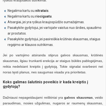
ryškūs kraujotakos sutrikimai.
Negalima kartu su
nitratais
.
Negalima kartu su
riociguatu
.
Atsargiai, jei yra ryškus kraujospūdžio sumažėjimas.
Pasakykite gydytojui, jei vartojate vaistus nuo širdies, spaudimo
ar prostatos.
Pasakykite gydytojui, jei pasireiškia krūtinės skausmas, staigus
regėjimo ar klausos sutrikimas.
Jei po vartojimo atsiranda stiprus galvos skausmas, krūtinės
skausmas, ilgiau trunkanti erekcija ar staigus būklės pablogėjimas,
reikia nedelsiant kreiptis į gydytoją. Tokie signalai svarbesni nei
noras tęsti planus, nes saugumas visada yra prioritetas.
Koks galimas šalutinis poveikis ir kada kreiptis į
gydytoją?
Dažniausi nepageidaujami reiškiniai yra
galvos skausmas
, veido
paraudimas, nosies užgulimas, nugaros ar raumenų skausmas,