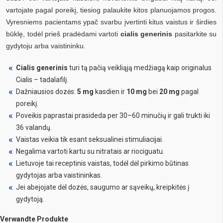
vartojate pagal poreikį, tiesiog palaukite kitos planuojamos progos.
Vyresniems pacientams ypač svarbu įvertinti kitus vaistus ir širdies
būklę, todėl prieš pradėdami vartoti
cialis generinis
pasitarkite su
gydytoju arba vaistininku.
Cialis generinis
turi tą pačią veikliąją medžiagą kaip originalus
Cialis – tadalafilį.
Dažniausios dozės:
5 mg
kasdien ir
10 mg
bei
20 mg
pagal
poreikį.
Poveikis paprastai prasideda per 30–60 minučių ir gali trukti iki
36 valandų.
Vaistas veikia tik esant seksualinei stimuliacijai.
Negalima vartoti kartu su nitratais ar riociguatu.
Lietuvoje tai receptinis vaistas, todėl dėl pirkimo būtinas
gydytojas arba vaistininkas.
Jei abejojate dėl dozės, saugumo ar sąveikų, kreipkitės į
gydytoją.
Verwandte Produkte