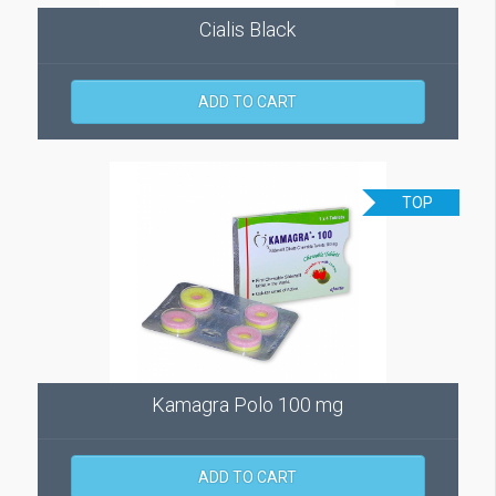
Cialis Black
ADD TO CART
TOP
Kamagra Polo 100 mg
ADD TO CART