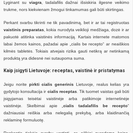
Lyginant su
viagra
, tadalafilis dažnai išsiskiria ilgesne veikimo
trukme, nors kiekvienam žmogui tinkamumas gali būti skirtingas.
Perkant svarbu tikrinti ne tik pavadinimą, bet ir ar tai registruotas
vaistinis preparatas
, kokia nurodyta veiklioji medžiaga, dozė ir ar
pakuotė atitinka vaistinės informaciją. Kartais internete matomos
labai žemos kainos, pažadai apie „cialis be recepto“ ar neaiškios
kilmės tabletės. Tokiais atvejais rizika gauti netikrą ar netinkamą
produktą yra didesnė nei sutaupoma suma.
Kaip įsigyti Lietuvoje: receptas, vaistinė ir pristatymas
Jeigu norite
pirkti cialis generinis
Lietuvoje, realus kelias yra
gydytojo konsultacija ir
cialis receptas
. Tik tuomet vaistas gali būti
įsigyjamas teisėtai vaistinėje arba patikimoje internetinėje
vaistinėje. Skelbimai apie „
cialis tadalafilis be recepto
“
dažniausiai reiškia arba nelegalią prekybą, arba klaidinančią
reklaminę formuluotę.
Renkantis tiekėją svarbu vertinti, ar aiškiai nurodoma kaina,