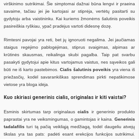
virškinimo sutrikimai. Šie simptomai dažnai būna lengvi ir praeina
savaime, tačiau jei jie kartojasi ar stiprėja, vertėtų pasitarti su
gydytoju arba vaistininku. Kai kuriems žmonėms šalutinis poveikis
pasireiškia ryškiau, ypač pradėjus vartoti didesnę dozę.
Rimtesni pavojai yra reti, bet jų ignoruoti negalima. Jei jaučiamas
staigus regėjimo pablogėjimas, stiprus svaigimas, alpimas ar
krūtinės skausmas, reikalinga skubi pagalba. Taip pat svarbu
pasakyti gydytojui apie kitus vartojamus vaistus, nes sąveikos gali
būti ne iš karto pastebimos.
Cialis šalutinis poveikis
yra viena iš
priežasčių, kodėl savarankiškas sprendimas pirkti nepatikimose
vietose yra bloga idėja.
Kuo skiriasi generinis cialis, originalas ir kiti vaistai?
Esminis skirtumas tarp originalaus
cialis
ir generinio produkto
paprastai yra ne veiksmingumas, o gamintojas ir kaina.
Generinis
tadalafilis
turi tą pačią veikliąją medžiagą, todėl daugeliu atvejų
tikslas yra tas pats: padėti esant erekcijos funkcijos sutrikimui.