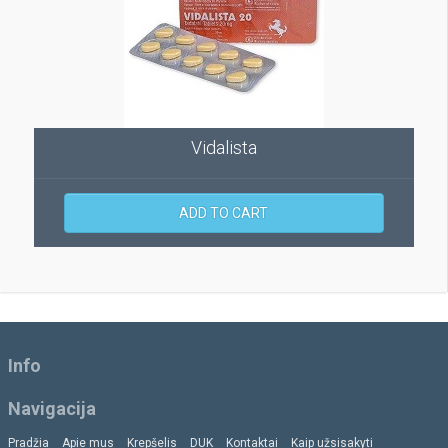
Vidalista
ADD TO CART
Info
Navigacija
Pradžia
Apie mus
Krepšelis
DUK
Kontaktai
Kaip užsisakyti