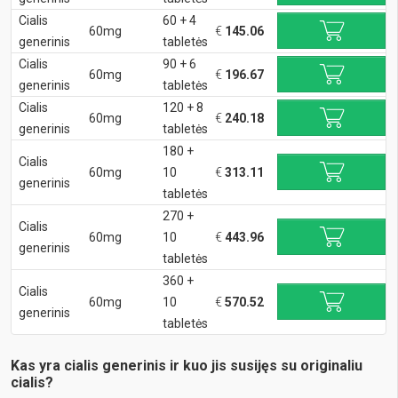
Cialis
60 + 4
60mg
€
145.06
generinis
tabletės
Cialis
90 + 6
60mg
€
196.67
generinis
tabletės
Cialis
120 + 8
60mg
€
240.18
generinis
tabletės
180 +
Cialis
60mg
10
€
313.11
generinis
tabletės
270 +
Cialis
60mg
10
€
443.96
generinis
tabletės
360 +
Cialis
60mg
10
€
570.52
generinis
tabletės
Kas yra cialis generinis ir kuo jis susijęs su originaliu
cialis?