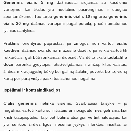
Generinis cialis 5 mg
dažniausiai siejamas su kasdieniu
vartojimu, kai tikslas yra nuolatinis pasirengimas ir daugiau
spontaniškumo. Tuo tarpu
generinis cialis 10 mg
arba
generinis
cialis 20 mg
dažniau vartojami pagal poreikį, prieš numatomus
lytinius santykius.
Praktinis orientyras paprastas: jei žmogus nori vartoti
cialis
kasdien
, dažniau svarstoma mažesnė dozė, o jei reikia vartoti tik
retkarčiais, gali būti renkamasi didesnė. Vis dėlto tikslų
tadalafilio
dozė
parenka gydytojas, atsižvelgdamas į amžių, kitus vaistus,
širdies ir kraujagyslių būklę bei galimą šalutinį poveikį. Be to, vieną
kartą per parą viršyti paskirtos schemos negalima.
Įspėjimai ir kontraindikacijos
Cialis generinis
netinka visiems. Svarbiausia taisyklė – jo
negalima vartoti kartu su nitratais ar riociguatu, nes gali smarkiai
kristi kraujospūdis. Taip pat būtina atsargiai vertinti situacijas, kai
yra sunkios širdies ligos, neseniai įvykęs infarktas, insultas ar