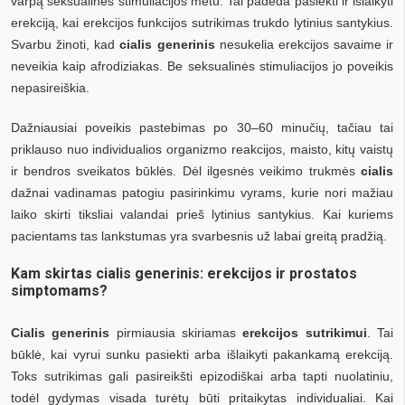
varpą seksualinės stimuliacijos metu. Tai padeda pasiekti ir išlaikyti
erekciją, kai erekcijos funkcijos sutrikimas trukdo lytinius santykius.
Svarbu žinoti, kad
cialis generinis
nesukelia erekcijos savaime ir
neveikia kaip afrodiziakas. Be seksualinės stimuliacijos jo poveikis
nepasireiškia.
Dažniausiai poveikis pastebimas po 30–60 minučių, tačiau tai
priklauso nuo individualios organizmo reakcijos, maisto, kitų vaistų
ir bendros sveikatos būklės. Dėl ilgesnės veikimo trukmės
cialis
dažnai vadinamas patogiu pasirinkimu vyrams, kurie nori mažiau
laiko skirti tiksliai valandai prieš lytinius santykius. Kai kuriems
pacientams tas lankstumas yra svarbesnis už labai greitą pradžią.
Kam skirtas cialis generinis: erekcijos ir prostatos
simptomams?
Cialis generinis
pirmiausia skiriamas
erekcijos sutrikimui
. Tai
būklė, kai vyrui sunku pasiekti arba išlaikyti pakankamą erekciją.
Toks sutrikimas gali pasireikšti epizodiškai arba tapti nuolatiniu,
todėl gydymas visada turėtų būti pritaikytas individualiai. Kai