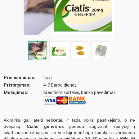
Prieinamumas:
Taip
Pristatymas:
4-7 Darbo dienos
Mokėjimas:
Kreditinės kortelės, banko pavedimas
Akimirka gali ateiti netikėtai, ir tada norisi pasitikėjimo, o ne
dvejonių:
Cialis generinis
padeda sugrąžinti ramybę į
svarbiausias situacijas. Jo veiklioji medžiaga tadalafilis vertinama
dėl ilgo poveikio, kuris gali prasidėti per 30–60 minučių ir išlikti iki