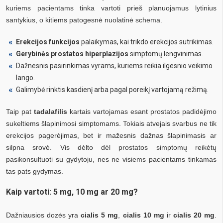
kuriems pacientams tinka vartoti prieš planuojamus lytinius
santykius, o kitiems patogesnė nuolatinė schema.
Erekcijos funkcijos
palaikymas, kai trikdo erekcijos sutrikimas.
Gerybinės prostatos hiperplazijos
simptomų lengvinimas.
Dažnesnis pasirinkimas vyrams, kuriems reikia ilgesnio veikimo
lango.
Galimybė rinktis kasdienį arba pagal poreikį vartojamą režimą.
Taip pat
tadalafilis
kartais vartojamas esant prostatos padidėjimo
sukeltiems šlapinimosi simptomams. Tokiais atvejais svarbus ne tik
erekcijos pagerėjimas, bet ir mažesnis dažnas šlapinimasis ar
silpna srovė. Vis dėlto dėl prostatos simptomų reikėtų
pasikonsultuoti su gydytoju, nes ne visiems pacientams tinkamas
tas pats gydymas.
Kaip vartoti: 5 mg, 10 mg ar 20 mg?
Dažniausios dozės yra
cialis 5 mg
,
cialis 10 mg
ir
cialis 20 mg
.