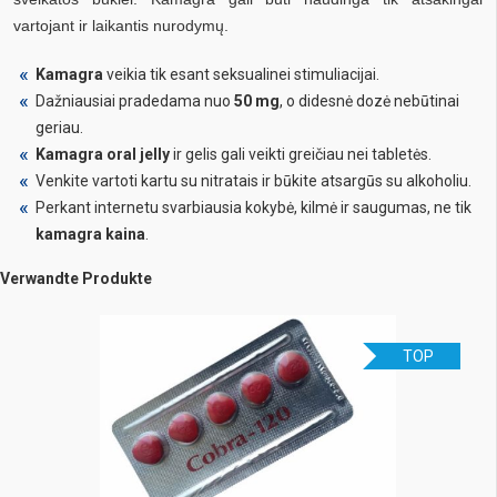
vartojant ir laikantis nurodymų.
Kamagra
veikia tik esant seksualinei stimuliacijai.
Dažniausiai pradedama nuo
50 mg
, o didesnė dozė nebūtinai
geriau.
Kamagra oral jelly
ir gelis gali veikti greičiau nei tabletės.
Venkite vartoti kartu su nitratais ir būkite atsargūs su alkoholiu.
Perkant internetu svarbiausia kokybė, kilmė ir saugumas, ne tik
kamagra kaina
.
Verwandte Produkte
TOP