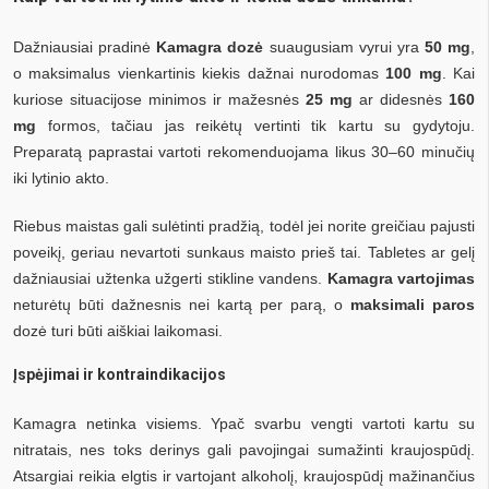
Dažniausiai pradinė
Kamagra dozė
suaugusiam vyrui yra
50 mg
,
o maksimalus vienkartinis kiekis dažnai nurodomas
100 mg
. Kai
kuriose situacijose minimos ir mažesnės
25 mg
ar didesnės
160
mg
formos, tačiau jas reikėtų vertinti tik kartu su gydytoju.
Preparatą paprastai vartoti rekomenduojama likus 30–60 minučių
iki lytinio akto.
Riebus maistas gali sulėtinti pradžią, todėl jei norite greičiau pajusti
poveikį, geriau nevartoti sunkaus maisto prieš tai. Tabletes ar gelį
dažniausiai užtenka užgerti stikline vandens.
Kamagra vartojimas
neturėtų būti dažnesnis nei kartą per parą, o
maksimali paros
dozė turi būti aiškiai laikomasi.
Įspėjimai ir kontraindikacijos
Kamagra netinka visiems. Ypač svarbu vengti vartoti kartu su
nitratais, nes toks derinys gali pavojingai sumažinti kraujospūdį.
Atsargiai reikia elgtis ir vartojant alkoholį, kraujospūdį mažinančius