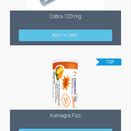
Cobra 120 mg
ADD TO CART
TOP
Kamagra Fizz