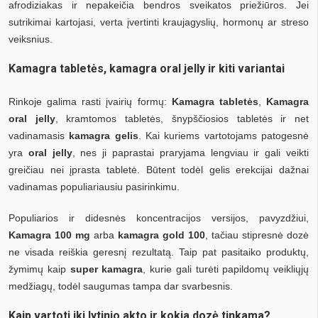
afrodiziakas ir nepakeičia bendros sveikatos priežiūros. Jei
sutrikimai kartojasi, verta įvertinti kraujagyslių, hormonų ar streso
veiksnius.
Kamagra tabletės, kamagra oral jelly ir kiti variantai
Rinkoje galima rasti įvairių formų:
Kamagra tabletės
,
Kamagra
oral jelly
, kramtomos tabletės, šnypščiosios tabletės ir net
vadinamasis
kamagra gelis
. Kai kuriems vartotojams patogesnė
yra
oral jelly
, nes ji paprastai praryjama lengviau ir gali veikti
greičiau nei įprasta tabletė. Būtent todėl gelis erekcijai dažnai
vadinamas populiariausiu pasirinkimu.
Populiarios ir didesnės koncentracijos versijos, pavyzdžiui,
Kamagra 100 mg
arba
kamagra gold 100
, tačiau stipresnė dozė
ne visada reiškia geresnį rezultatą. Taip pat pasitaiko produktų,
žymimų kaip
super kamagra
, kurie gali turėti papildomų veikliųjų
medžiagų, todėl saugumas tampa dar svarbesnis.
Kaip vartoti iki lytinio akto ir kokia dozė tinkama?