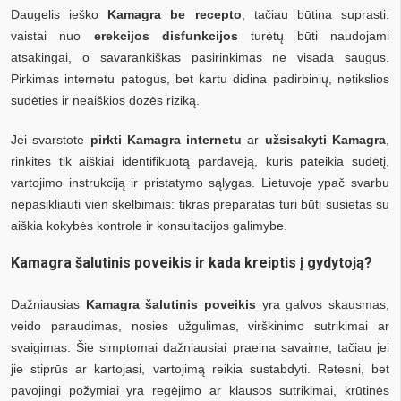
Daugelis ieško
Kamagra be recepto
, tačiau būtina suprasti:
vaistai nuo
erekcijos disfunkcijos
turėtų būti naudojami
atsakingai, o savarankiškas pasirinkimas ne visada saugus.
Pirkimas internetu patogus, bet kartu didina padirbinių, netikslios
sudėties ir neaiškios dozės riziką.
Jei svarstote
pirkti Kamagra internetu
ar
užsisakyti Kamagra
,
rinkitės tik aiškiai identifikuotą pardavėją, kuris pateikia sudėtį,
vartojimo instrukciją ir pristatymo sąlygas. Lietuvoje ypač svarbu
nepasikliauti vien skelbimais: tikras preparatas turi būti susietas su
aiškia kokybės kontrole ir konsultacijos galimybe.
Kamagra šalutinis poveikis ir kada kreiptis į gydytoją?
Dažniausias
Kamagra šalutinis poveikis
yra galvos skausmas,
veido paraudimas, nosies užgulimas, virškinimo sutrikimai ar
svaigimas. Šie simptomai dažniausiai praeina savaime, tačiau jei
jie stiprūs ar kartojasi, vartojimą reikia sustabdyti. Retesni, bet
pavojingi požymiai yra regėjimo ar klausos sutrikimai, krūtinės