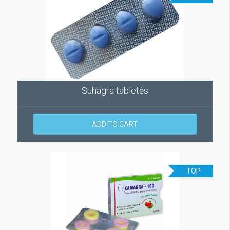
Suhagra tabletės
ADD TO CART
TOP