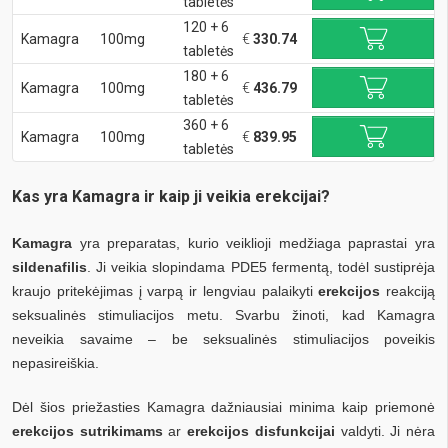
tabletės
120 + 6
Kamagra
100mg
€
330.74
tabletės
180 + 6
Kamagra
100mg
€
436.79
tabletės
360 + 6
Kamagra
100mg
€
839.95
tabletės
Kas yra Kamagra ir kaip ji veikia erekcijai?
Kamagra
yra preparatas, kurio veiklioji medžiaga paprastai yra
sildenafilis
. Ji veikia slopindama PDE5 fermentą, todėl sustiprėja
kraujo pritekėjimas į varpą ir lengviau palaikyti
erekcijos
reakciją
seksualinės stimuliacijos metu. Svarbu žinoti, kad Kamagra
neveikia savaime – be seksualinės stimuliacijos poveikis
nepasireiškia.
Dėl šios priežasties Kamagra dažniausiai minima kaip priemonė
erekcijos sutrikimams
ar
erekcijos disfunkcijai
valdyti. Ji nėra