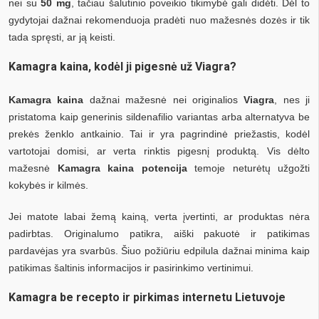
nei su
50 mg
, tačiau šalutinio poveikio tikimybė gali didėti. Dėl to
gydytojai dažnai rekomenduoja pradėti nuo mažesnės dozės ir tik
tada spręsti, ar ją keisti.
Kamagra kaina, kodėl ji pigesnė už Viagra?
Kamagra kaina
dažnai mažesnė nei originalios
Viagra
, nes ji
pristatoma kaip generinis sildenafilio variantas arba alternatyva be
prekės ženklo antkainio. Tai ir yra pagrindinė priežastis, kodėl
vartotojai domisi, ar verta rinktis pigesnį produktą. Vis dėlto
mažesnė
Kamagra kaina potencija
temoje neturėtų užgožti
kokybės ir kilmės.
Jei matote labai žemą kainą, verta įvertinti, ar produktas nėra
padirbtas. Originalumo patikra, aiški pakuotė ir patikimas
pardavėjas yra svarbūs. Šiuo požiūriu edpilula dažnai minima kaip
patikimas šaltinis informacijos ir pasirinkimo vertinimui.
Kamagra be recepto ir pirkimas internetu Lietuvoje