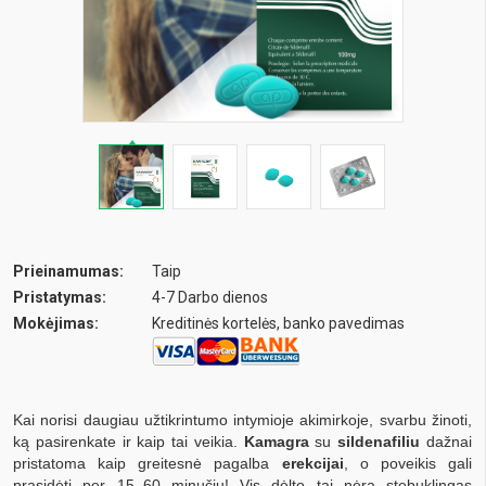
Prieinamumas:
Taip
Pristatymas:
4-7 Darbo dienos
Mokėjimas:
Kreditinės kortelės, banko pavedimas
Kai norisi daugiau užtikrintumo intymioje akimirkoje, svarbu žinoti,
ką pasirenkate ir kaip tai veikia.
Kamagra
su
sildenafiliu
dažnai
pristatoma kaip greitesnė pagalba
erekcijai
, o poveikis gali
prasidėti per 15–60 minučių! Vis dėlto tai nėra stebuklingas