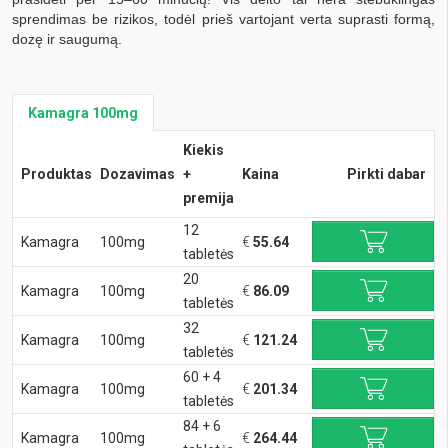
sprendimas be rizikos, todėl prieš vartojant verta suprasti formą,
dozę ir saugumą.
Kamagra 100mg
Kiekis
Produktas
Dozavimas
+
Kaina
Pirkti dabar
premija
12
Kamagra
100mg
€
55.64
tabletės
20
Kamagra
100mg
€
86.09
tabletės
32
Kamagra
100mg
€
121.24
tabletės
60 + 4
Kamagra
100mg
€
201.34
tabletės
84 + 6
Kamagra
100mg
€
264.44