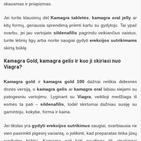
skausmas ir priapizmas.
Jei turite klausimų dėl
Kamagra tabletės
,
kamagra oral jelly
ar
kitų formų, geriausia sprendimą priimti kartu su gydytoju. Tai ypač
svarbu, jei jau vartojate
sildenafilis
pagrindu veikiančius vaistus,
turite lėtinių ligų arba norite saugiai gydyti
erekcijos sutrikimams
skirtą būklę.
Kamagra Gold, kamagra gelis ir kuo ji skiriasi nuo
Viagra?
Kamagra gold
ir
kamagra gold 100
dažnai reiškia didesnės
dozės versiją, o
kamagra gelis
ar
kamagra oral
labiau siejami su
patogesniu vartojimu. Lyginant su
Viagra
, veiklioji medžiaga iš
esmės ta pati –
sildenafilis
, todėl skirtumai dažniau susiję su
gamintoju, kokybe, forma ir kaina.
Jei tikslas yra
gydyti erekcijos sutrikimus
saugiai, svarbiausia ne
vien pasirinkti pigesnį variantą, o įsitikinti, kad preparatas tinka jūsų
sveikatos būklei. Kamagra gali būti naudinga tik atsakingai