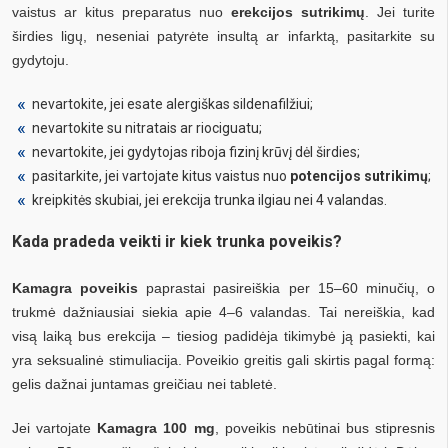
vaistus ar kitus preparatus nuo
erekcijos sutrikimų
. Jei turite
širdies ligų, neseniai patyrėte insultą ar infarktą, pasitarkite su
gydytoju.
nevartokite, jei esate alergiškas sildenafilžiui;
nevartokite su nitratais ar riociguatu;
nevartokite, jei gydytojas riboja fizinį krūvį dėl širdies;
pasitarkite, jei vartojate kitus vaistus nuo
potencijos sutrikimų
;
kreipkitės skubiai, jei erekcija trunka ilgiau nei 4 valandas.
Kada pradeda veikti ir kiek trunka poveikis?
Kamagra poveikis
paprastai pasireiškia per 15–60 minučių, o
trukmė dažniausiai siekia apie 4–6 valandas. Tai nereiškia, kad
visą laiką bus erekcija – tiesiog padidėja tikimybė ją pasiekti, kai
yra seksualinė stimuliacija. Poveikio greitis gali skirtis pagal formą:
gelis dažnai juntamas greičiau nei tabletė.
Jei vartojate
Kamagra 100 mg
, poveikis nebūtinai bus stipresnis