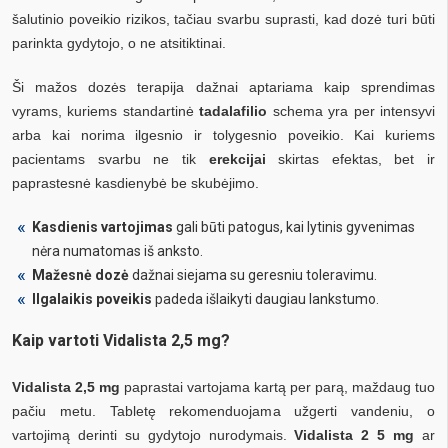
šalutinio poveikio rizikos, tačiau svarbu suprasti, kad dozė turi būti
parinkta gydytojo, o ne atsitiktinai.
Ši mažos dozės terapija dažnai aptariama kaip sprendimas
vyrams, kuriems standartinė
tadalafilio
schema yra per intensyvi
arba kai norima ilgesnio ir tolygesnio poveikio. Kai kuriems
pacientams svarbu ne tik
erekcijai
skirtas efektas, bet ir
paprastesnė kasdienybė be skubėjimo.
Kasdienis vartojimas
gali būti patogus, kai lytinis gyvenimas
nėra numatomas iš anksto.
Mažesnė dozė
dažnai siejama su geresniu toleravimu.
Ilgalaikis poveikis
padeda išlaikyti daugiau lankstumo.
Kaip vartoti Vidalista 2,5 mg?
Vidalista 2,5 mg
paprastai vartojama kartą per parą, maždaug tuo
pačiu metu. Tabletę rekomenduojama užgerti vandeniu, o
vartojimą derinti su gydytojo nurodymais.
Vidalista 2 5 mg
ar