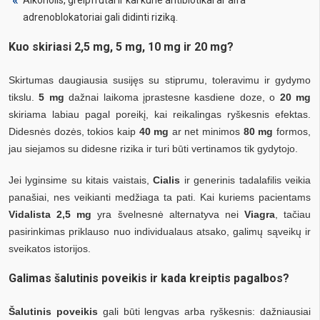
adrenoblokatoriai gali didinti riziką.
Kuo skiriasi 2,5 mg, 5 mg, 10 mg ir 20 mg?
Skirtumas daugiausia susijęs su stiprumu, toleravimu ir gydymo
tikslu.
5 mg
dažnai laikoma įprastesne kasdiene doze, o
20 mg
skiriama labiau pagal poreikį, kai reikalingas ryškesnis efektas.
Didesnės dozės, tokios kaip
40 mg
ar net minimos
80 mg
formos,
jau siejamos su didesne rizika ir turi būti vertinamos tik gydytojo.
Jei lyginsime su kitais vaistais,
Cialis
ir generinis tadalafilis veikia
panašiai, nes veikianti medžiaga ta pati. Kai kuriems pacientams
Vidalista 2,5 mg
yra švelnesnė alternatyva nei
Viagra
, tačiau
pasirinkimas priklauso nuo individualaus atsako, galimų sąveikų ir
sveikatos istorijos.
Galimas šalutinis poveikis ir kada kreiptis pagalbos?
Šalutinis poveikis
gali būti lengvas arba ryškesnis: dažniausiai