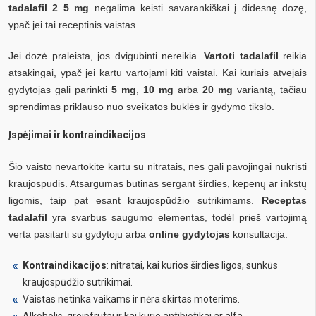
tadalafil 2 5 mg
negalima keisti savarankiškai į didesnę dozę,
ypač jei tai receptinis vaistas.
Jei dozė praleista, jos dvigubinti nereikia.
Vartoti tadalafil
reikia
atsakingai, ypač jei kartu vartojami kiti vaistai. Kai kuriais atvejais
gydytojas gali parinkti
5 mg
,
10 mg
arba
20 mg
variantą, tačiau
sprendimas priklauso nuo sveikatos būklės ir gydymo tikslo.
Įspėjimai ir kontraindikacijos
Šio vaisto nevartokite kartu su nitratais, nes gali pavojingai nukristi
kraujospūdis. Atsargumas būtinas sergant širdies, kepenų ar inkstų
ligomis, taip pat esant kraujospūdžio sutrikimams.
Receptas
tadalafil
yra svarbus saugumo elementas, todėl prieš vartojimą
verta pasitarti su gydytoju arba
online gydytojas
konsultacija.
Kontraindikacijos
: nitratai, kai kurios širdies ligos, sunkūs
kraujospūdžio sutrikimai.
Vaistas netinka vaikams ir nėra skirtas moterims.
Alkoholis, greipfrutai ir kai kurie antibiotikai ar alfa