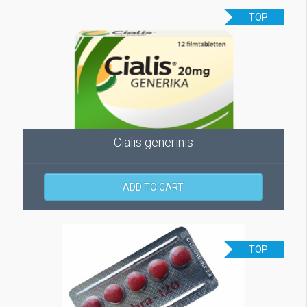
TOP
Cialis generinis
ADD TO CART
TOP