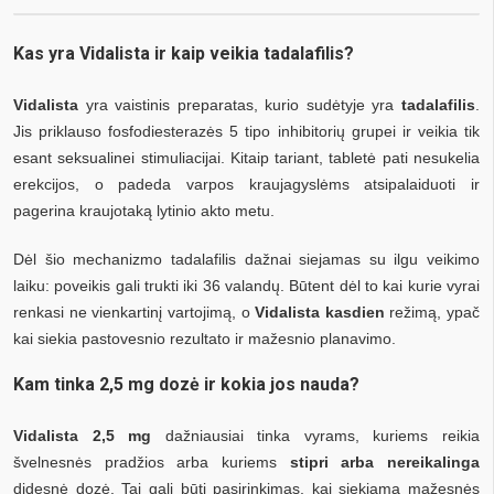
Kas yra Vidalista ir kaip veikia tadalafilis?
Vidalista
yra vaistinis preparatas, kurio sudėtyje yra
tadalafilis
.
Jis priklauso fosfodiesterazės 5 tipo inhibitorių grupei ir veikia tik
esant seksualinei stimuliacijai. Kitaip tariant, tabletė pati nesukelia
erekcijos, o padeda varpos kraujagyslėms atsipalaiduoti ir
pagerina kraujotaką lytinio akto metu.
Dėl šio mechanizmo tadalafilis dažnai siejamas su ilgu veikimo
laiku: poveikis gali trukti iki 36 valandų. Būtent dėl to kai kurie vyrai
renkasi ne vienkartinį vartojimą, o
Vidalista kasdien
režimą, ypač
kai siekia pastovesnio rezultato ir mažesnio planavimo.
Kam tinka 2,5 mg dozė ir kokia jos nauda?
Vidalista 2,5 mg
dažniausiai tinka vyrams, kuriems reikia
švelnesnės pradžios arba kuriems
stipri arba nereikalinga
didesnė dozė. Tai gali būti pasirinkimas, kai siekiama mažesnės