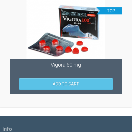
TOP
Vigora 50 mg
ADD TO CART
Info