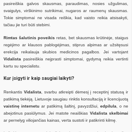
pasireiškia galvos skausmas, paraudimas, nosies užgulimas,
svaigulys, virškinimo sutrikimai, nugaros ar raumenų skausmas.
Tokie simptomai ne visada reiškia, kad vaisto reikia atsisakyti,
tačiau jie turi būti stebimi.
Rimtas šalutinis poveikis
retas, bet skausmas krūtinėje, staigus
regėjimo ar klausos pablogėjimas, stiprus alpimas ar užsitęsusi
erekcija reikalauja skubios medicinos pagalbos. Jei vartojant
Vidalista
pasireiškia neįprasti simptomai, gydymą reikia vertinti
kartu su specialistu.
Kur įsigyti ir kaip saugiai laikyti?
Renkantis
Vidalista
, svarbu atkreipti dėmesį į receptinį statusą ir
patikimą tiekėją. Lietuvoje saugiau rinktis konsultaciją ir licencijuotą
vaistinę internetu
ar patikimą šaltinį, pavyzdžiui,
edpilula
, o ne
abejotinus pasiūlymus. Jei matote neaiškias
Vidalista skelbimai
ar pernelyg viliojančias kainas, verta sustoti ir patikrinti kilmę.