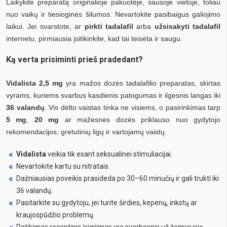
Laikykite preparatą originalioje pakuotėje, sausoje vietoje, toliau
nuo vaikų ir tiesioginės šilumos. Nevartokite pasibaigus galiojimo
laikui. Jei svarstote, ar
pirkti tadalafil
arba
užsisakyti tadalafil
internetu, pirmiausia įsitikinkite, kad tai teisėta ir saugu.
Ką verta prisiminti prieš pradedant?
Vidalista 2,5 mg
yra mažos dozės tadalafilio preparatas, skirtas
vyrams, kuriems svarbus kasdienis patogumas ir ilgesnis langas iki
36 valandų
. Vis dėlto vaistas tinka ne visiems, o pasirinkimas tarp
5 mg
,
20 mg
ar mažesnės dozės priklauso nuo gydytojo
rekomendacijos, gretutinių ligų ir vartojamų vaistų.
Vidalista
veikia tik esant seksualinei stimuliacijai.
Nevartokite kartu su nitratais.
Dažniausias poveikis prasideda po 30–60 minučių ir gali trukti iki
36 valandų.
Pasitarkite su gydytoju, jei turite širdies, kepenų, inkstų ar
kraujospūdžio problemų.
Patikimas receptinis įsigijimas yra svarbesnis už žemiausią