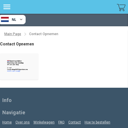
NL
Main Page
Contact Opnemen
Contact Opnemen
Info
Navigatie
Home
Over ons
Winkelwagen
FAQ
Contact
Hoe te bestellen