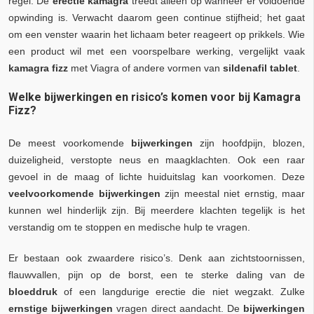
regel. De
erectie kamagra
treedt alleen op wanneer er voldoende
opwinding is. Verwacht daarom geen continue stijfheid; het gaat
om een venster waarin het lichaam beter reageert op prikkels. Wie
een product wil met een voorspelbare werking, vergelijkt vaak
kamagra fizz
met Viagra of andere vormen van
sildenafil tablet
.
Welke bijwerkingen en risico’s komen voor bij Kamagra
Fizz?
De meest voorkomende
bijwerkingen
zijn hoofdpijn, blozen,
duizeligheid, verstopte neus en maagklachten. Ook een raar
gevoel in de maag of lichte huiduitslag kan voorkomen. Deze
veelvoorkomende bijwerkingen
zijn meestal niet ernstig, maar
kunnen wel hinderlijk zijn. Bij meerdere klachten tegelijk is het
verstandig om te stoppen en medische hulp te vragen.
Er bestaan ook zwaardere risico’s. Denk aan zichtstoornissen,
flauwvallen, pijn op de borst, een te sterke daling van de
bloeddruk
of een langdurige erectie die niet wegzakt. Zulke
ernstige bijwerkingen
vragen direct aandacht. De
bijwerkingen