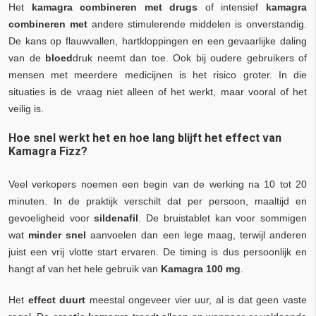
Het
kamagra combineren met drugs
of intensief
kamagra
combineren met
andere stimulerende middelen is onverstandig.
De kans op flauwvallen, hartkloppingen en een gevaarlijke daling
van de
bloed
druk neemt dan toe. Ook bij oudere gebruikers of
mensen met meerdere medicijnen is het risico groter. In die
situaties is de vraag niet alleen of het werkt, maar vooral of het
veilig is.
Hoe snel werkt het en hoe lang blijft het effect van
Kamagra Fizz?
Veel verkopers noemen een begin van de werking na 10 tot 20
minuten. In de praktijk verschilt dat per persoon, maaltijd en
gevoeligheid voor
sildenafil
. De bruistablet kan voor sommigen
wat
minder snel
aanvoelen dan een lege maag, terwijl anderen
juist een vrij vlotte start ervaren. De timing is dus persoonlijk en
hangt af van het hele gebruik van
Kamagra 100 mg
.
Het
effect duurt
meestal ongeveer vier uur, al is dat geen vaste