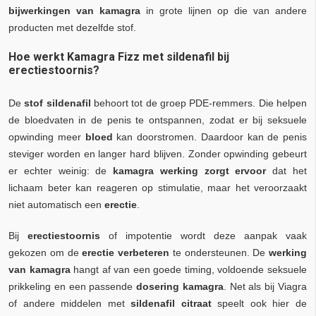
bijwerkingen van kamagra
in grote lijnen op die van andere
producten met dezelfde stof.
Hoe werkt Kamagra Fizz met sildenafil bij
erectiestoornis?
De
stof sildenafil
behoort tot de groep PDE-remmers. Die helpen
de bloedvaten in de penis te ontspannen, zodat er bij seksuele
opwinding meer
bloed
kan doorstromen. Daardoor kan de penis
steviger worden en langer hard blijven. Zonder opwinding gebeurt
er echter weinig: de
kamagra werking
zorgt ervoor
dat het
lichaam beter kan reageren op stimulatie, maar het veroorzaakt
niet automatisch een
erectie
.
Bij
erectiestoornis
of impotentie wordt deze aanpak vaak
gekozen om de
erectie verbeteren
te ondersteunen. De
werking
van kamagra
hangt af van een goede timing, voldoende seksuele
prikkeling en een passende
dosering kamagra
. Net als bij Viagra
of andere middelen met
sildenafil citraat
speelt ook hier de