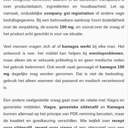
over productiebatch, ingrediënten en houdbaarheid. Let op
namaak, onduidelijke
company gst registration
of andere vage
bedrijfsgegevens. Bij een betrouwbare aankoop hoort duidelijkheid
over de verpakking, de exacte
100 mg
, en vooral over de vraag of
het product echt geschikt is voor uw situatie.
Veel mensen vragen zich af of
kamagra werkt
bij elke man. Het
antwoord is nee: het middel kan helpen bij
erectieproblemen
,
maar alleen als er seksuele prikkeling is en geen medische reden
het gebruik belemmert. Ook wordt vaak gevraagd of
kamagra 100
mg
dagelijks mag worden genomen. Dat is niet de bedoeling;
gebruik het alleen wanneer dat passend en medisch verantwoord
is.
Een andere veelgestelde vraag gaat over de relatie met Viagra en
generieke middelen.
Viagra
,
generieke sildenafil
en
Kamagra
kunnen allemaal op het principe van PDE-remming berusten, maar
de kwaliteit en goedkeuring verschillen. Wie twijfelt over
recept
voor sildenafil
,
recept voor viagra
of een alternatief voor een