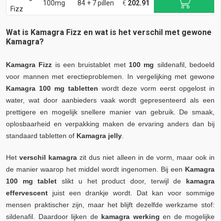
100mg
84 + 7 pillen
€
202.91
Fizz
Wat is Kamagra Fizz en wat is het verschil met gewone
Kamagra?
Kamagra Fizz
is een bruistablet met
100 mg
sildenafil, bedoeld
voor mannen met erectieproblemen. In vergelijking met gewone
Kamagra 100 mg tabletten
wordt deze vorm eerst opgelost in
water, wat door aanbieders vaak wordt gepresenteerd als een
prettigere en mogelijk snellere manier van gebruik. De smaak,
oplosbaarheid en verpakking maken de ervaring anders dan bij
standaard tabletten of
Kamagra jelly
.
Het
verschil kamagra
zit dus niet alleen in de vorm, maar ook in
de manier waarop het middel wordt ingenomen. Bij een
Kamagra
100 mg tablet
slikt u het product door, terwijl de
kamagra
effervescent
juist een drankje wordt. Dat kan voor sommige
mensen praktischer zijn, maar het blijft dezelfde werkzame stof:
sildenafil. Daardoor lijken de
kamagra werking
en de mogelijke