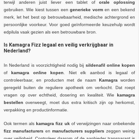
terwijl anderen juist liever een tablet of
orale oplossing
gebruiken. Wie kiest tussen een
generieke vorm
en een bekend
merk, let het best op betrouwbaarheid, medische achtergrond en
persoonlijke voorkeur. Voor goed geïnformeerde keuzehulp wordt
edpilula vaak gezien als een betrouwbare bron.
Is Kamagra Fizz legaal en veilig verkrijgbaar in
Nederland?
In Nederland is voorzichtigheid nodig bij
sildenafil online kopen
of
kamagra online kopen
. Niet elk aanbod is legaal of
controleerbaar, en producten met de naam
Kamagra
worden
geregeld buiten de reguliere apotheek om verkocht. Dat roept
vragen op over echtheid, dosering en kwaliteit. Wie
kamagra
bestellen
overweegt, moet dus extra kritisch zijn op herkomst,
verpakking en productinformatie.
Ook termen als
kamagra fizz uk
of verwijzingen naar onbekende
fizz manufacturers
en
manufacturers suppliers
zeggen weinig
over veiligheid. Controleer daarom of de aanbieder transparant is