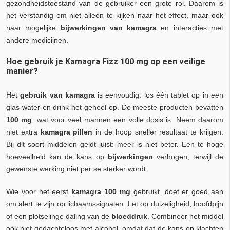
gezondheidstoestand van de gebruiker een grote rol. Daarom is
het verstandig om niet alleen te kijken naar het effect, maar ook
naar mogelijke
bijwerkingen van kamagra
en interacties met
andere medicijnen.
Hoe gebruik je Kamagra Fizz 100 mg op een veilige
manier?
Het
gebruik van kamagra
is eenvoudig: los één tablet op in een
glas water en drink het geheel op. De meeste producten bevatten
100 mg
, wat voor veel mannen een volle dosis is. Neem daarom
niet extra
kamagra pillen
in de hoop sneller resultaat te krijgen.
Bij dit soort middelen geldt juist: meer is niet beter. Een te hoge
hoeveelheid kan de kans op
bijwerkingen
verhogen, terwijl de
gewenste werking niet per se sterker wordt.
Wie voor het eerst
kamagra 100 mg
gebruikt, doet er goed aan
om alert te zijn op lichaamssignalen. Let op duizeligheid, hoofdpijn
of een plotselinge daling van de
bloeddruk
. Combineer het middel
ook niet gedachteloos met alcohol, omdat dat de kans op klachten