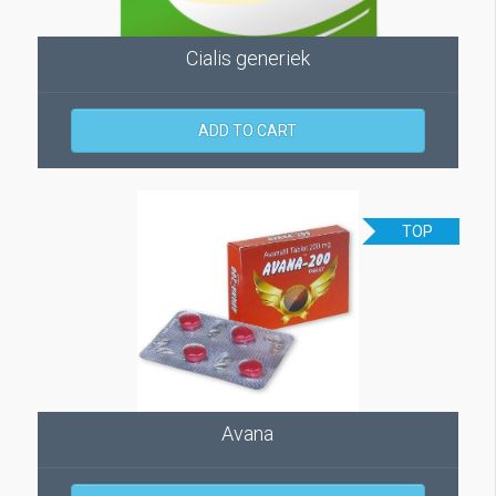
Cialis generiek
ADD TO CART
TOP
Avana