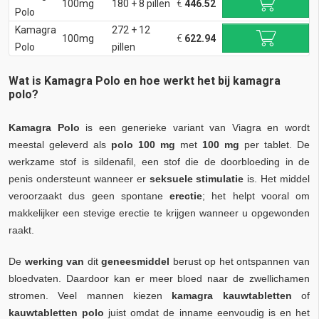
100mg
180 + 8 pillen
€
446.52
Polo
Kamagra
272 + 12
100mg
€
622.94
Polo
pillen
Wat is Kamagra Polo en hoe werkt het bij kamagra
polo?
Kamagra Polo
is een generieke variant van Viagra en wordt
meestal geleverd als
polo 100 mg
met
100 mg
per tablet. De
werkzame stof is sildenafil, een stof die de doorbloeding in de
penis ondersteunt wanneer er
seksuele stimulatie
is. Het middel
veroorzaakt dus geen spontane
erectie
; het helpt vooral om
makkelijker een stevige erectie te krijgen wanneer u opgewonden
raakt.
De
werking van
dit
geneesmiddel
berust op het ontspannen van
bloedvaten. Daardoor kan er meer bloed naar de zwellichamen
stromen. Veel mannen kiezen
kamagra kauwtabletten
of
kauwtabletten polo
juist omdat de inname eenvoudig is en het