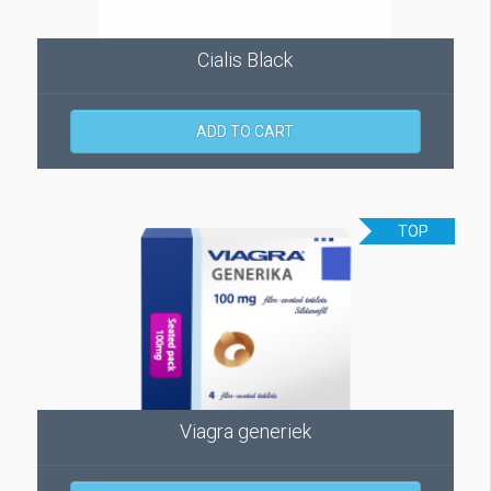
Cialis Black
ADD TO CART
TOP
Viagra generiek