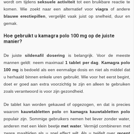
wordt om tijdens
seksuele activiteit
tot een bruikbare reactie te
komen. Wie zoekt naar een alternatief voor
viagra
of andere
blauwe erectiepillen
, vergelijkt vaak juist op snelheid, duur en
gemak.
Hoe gebruikt u kamagra polo 100 mg op de juiste
manier?
De juiste
sildenafil dosering
is belangrijk. Voor de meeste
mannen geldt: neem maximaal
1 tablet per dag
.
Kamagra polo
100 mg
is bedoeld als een eenmalige dosis en niet als middel dat
u herhaald binnen enkele uren gebruikt. Wie voor het eerst begint,
doet er goed aan extra voorzichtig te zijn en alleen te gebruiken
zoals verantwoord is voor zijn gezondheid.
De tablet kan worden gekauwd of opgezogen, en dat is precies
waarom
kauwtabletten polo
en
kamagra kauwtabletten polo
populair zijn. Sommige gebruikers nemen het liever zonder water,
anderen met een klein beetje
met water
. Vermijd combineren met
zware maaltijden als u snel effect wilt. Als u twijfelt over
recept