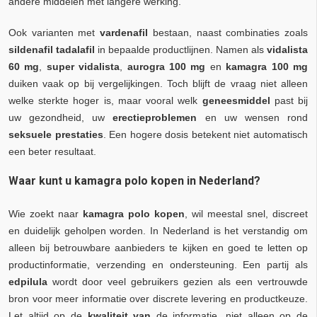
andere middelen met langere werking.
Ook varianten met
vardenafil
bestaan, naast combinaties zoals
sildenafil tadalafil
in bepaalde productlijnen. Namen als
vidalista
60 mg
,
super vidalista
,
aurogra 100 mg
en
kamagra 100 mg
duiken vaak op bij vergelijkingen. Toch blijft de vraag niet alleen
welke sterkte hoger is, maar vooral welk
geneesmiddel
past bij
uw gezondheid, uw
erectieproblemen
en uw wensen rond
seksuele prestaties
. Een hogere dosis betekent niet automatisch
een beter resultaat.
Waar kunt u kamagra polo kopen in Nederland?
Wie zoekt naar
kamagra polo kopen
, wil meestal snel, discreet
en duidelijk geholpen worden. In Nederland is het verstandig om
alleen bij betrouwbare aanbieders te kijken en goed te letten op
productinformatie, verzending en ondersteuning. Een partij als
edpilula
wordt door veel gebruikers gezien als een vertrouwde
bron voor meer informatie over discrete levering en productkeuze.
Let altijd op de
kwaliteit van
de informatie, niet alleen op de