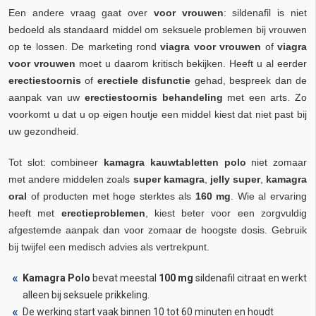
Een andere vraag gaat over
voor vrouwen
: sildenafil is niet
bedoeld als standaard middel om seksuele problemen bij vrouwen
op te lossen. De marketing rond
viagra voor vrouwen
of
viagra
voor vrouwen
moet u daarom kritisch bekijken. Heeft u al eerder
erectiestoornis
of
erectiele disfunctie
gehad, bespreek dan de
aanpak van uw
erectiestoornis behandeling
met een arts. Zo
voorkomt u dat u op eigen houtje een middel kiest dat niet past bij
uw gezondheid.
Tot slot: combineer
kamagra kauwtabletten polo
niet zomaar
met andere middelen zoals
super kamagra
,
jelly super
,
kamagra
oral
of producten met hoge sterktes als
160 mg
. Wie al ervaring
heeft met
erectieproblemen
, kiest beter voor een zorgvuldig
afgestemde aanpak dan voor zomaar de hoogste dosis. Gebruik
bij twijfel een medisch advies als vertrekpunt.
Kamagra Polo
bevat meestal
100 mg
sildenafil citraat en werkt
alleen bij seksuele prikkeling.
De werking start vaak binnen 10 tot 60 minuten en houdt