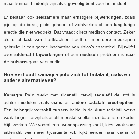
maar kunnen hinderlijk zijn als u gevoelig bent voor het middel.
Er bestaan ook zeldzamere maar ernstigere
bijwerkingen
, zoals
pijn op de borst, plots gehoor- of zichtverlies of een langdurige
erectie die niet wegtrekt. Dat vraagt direct medisch contact. Zeker
als u al
last van
hartklachten heeft of meerdere medicijnen
gebruikt, is een goede inschatting van risico’s essentieel. Bij twijfel
over
sildenafil bijwerkingen
of een
medisch
probleem is
naar
de huisarts
gaan verstandig.
Hoe verhoudt kamagra polo zich tot tadalafil, cialis en
andere alternatieven?
Kamagra Polo
werkt met sildenafil, terwijl
tadalafil
de stof is
achter middelen zoals
cialis
en andere
tadalafil erectiepillen
.
Een belangrijk
verschil tussen
beide is de duur: tadalafil werkt
vaak langer, terwijl sildenafil meestal sneller inzetbaar is en korter
blijft werken. Wie vooral een avondoplossing zoekt, kiest vaak voor
sildenafil; wie meer tijdsruimte wil, kijkt eerder naar
cialis
of