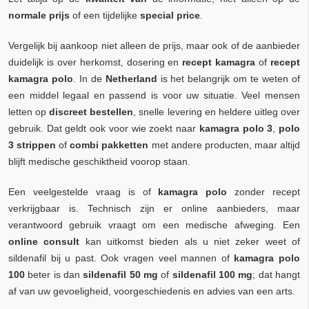
normale prijs
of een tijdelijke
special price
.
Vergelijk bij aankoop niet alleen de prijs, maar ook of de aanbieder
duidelijk is over herkomst, dosering en
recept kamagra
of
recept
kamagra polo
. In de
Netherland
is het belangrijk om te weten of
een middel legaal en passend is voor uw situatie. Veel mensen
letten op
discreet bestellen
, snelle levering en heldere uitleg over
gebruik. Dat geldt ook voor wie zoekt naar
kamagra polo 3
,
polo
3 strippen
of
combi pakketten
met andere producten, maar altijd
blijft medische geschiktheid voorop staan.
Een veelgestelde vraag is of
kamagra polo
zonder recept
verkrijgbaar is. Technisch zijn er online aanbieders, maar
verantwoord gebruik vraagt om een medische afweging. Een
online consult
kan uitkomst bieden als u niet zeker weet of
sildenafil bij u past. Ook vragen veel mannen of
kamagra polo
100
beter is dan
sildenafil 50 mg
of
sildenafil 100 mg
; dat hangt
af van uw gevoeligheid, voorgeschiedenis en advies van een arts.