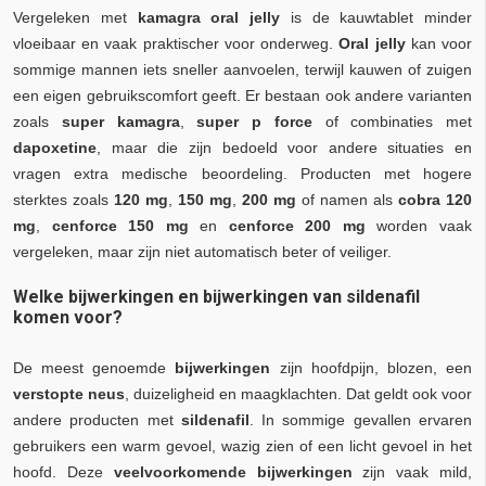
Vergeleken met
kamagra oral jelly
is de kauwtablet minder
vloeibaar en vaak praktischer voor onderweg.
Oral jelly
kan voor
sommige mannen iets sneller aanvoelen, terwijl kauwen of zuigen
een eigen gebruikscomfort geeft. Er bestaan ook andere varianten
zoals
super kamagra
,
super p force
of combinaties met
dapoxetine
, maar die zijn bedoeld voor andere situaties en
vragen extra medische beoordeling. Producten met hogere
sterktes zoals
120 mg
,
150 mg
,
200 mg
of namen als
cobra 120
mg
,
cenforce 150 mg
en
cenforce 200 mg
worden vaak
vergeleken, maar zijn niet automatisch beter of veiliger.
Welke bijwerkingen en bijwerkingen van sildenafil
komen voor?
De meest genoemde
bijwerkingen
zijn hoofdpijn, blozen, een
verstopte neus
, duizeligheid en maagklachten. Dat geldt ook voor
andere producten met
sildenafil
. In sommige gevallen ervaren
gebruikers een warm gevoel, wazig zien of een licht gevoel in het
hoofd. Deze
veelvoorkomende bijwerkingen
zijn vaak mild,