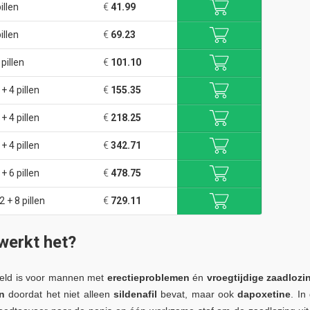
illen
€
41.99
illen
€
69.23
pillen
€
101.10
+ 4 pillen
€
155.35
+ 4 pillen
€
218.25
+ 4 pillen
€
342.71
+ 6 pillen
€
478.75
2 + 8 pillen
€
729.11
werkt het?
oeld is voor mannen met
erectieproblemen
én
vroegtijdige zaadlozi
n
doordat het niet alleen
sildenafil
bevat, maar ook
dapoxetine
. In