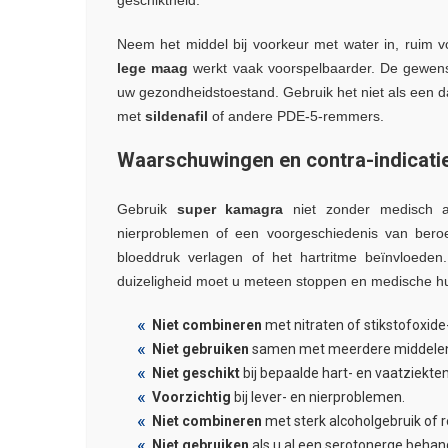
Neem het middel bij voorkeur met water in, ruim
lege maag
werkt vaak voorspelbaarder. De gewen
uw gezondheidstoestand. Gebruik het niet als een d
met
sildenafil
of andere PDE-5-remmers.
Waarschuwingen en contra-indicati
Gebruik
super kamagra
niet zonder medisch ad
nierproblemen of een voorgeschiedenis van beroer
bloeddruk verlagen of het hartritme beïnvloeden. 
duizeligheid moet u meteen stoppen en medische h
Niet combineren
met nitraten of stikstofoxid
Niet gebruiken
samen met meerdere middele
Niet geschikt
bij bepaalde hart- en vaatziekten
Voorzichtig
bij lever- en nierproblemen.
Niet combineren
met sterk alcoholgebruik of r
Niet gebruiken
als u al een serotonerge behand