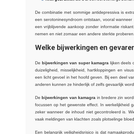
De combinatie met sommige antidepressiva is extr
een serotoninesyndroom ontstaan, vooral wanneer
een vrijblijvende aankoop zonder informatie riskan
nemen en niet zomaar een andere sterkte proberen
Welke bijwerkingen en gevare
De
bijwerkingen van super kamagra
lijken deels 
duizeligheid, misselijkheid, hartkloppingen en visu
een licht gevoel in het hoofd geven. Bij een deel v
anderen kunnen ze hinderlijk of zelfs gevaarlijk wor
De
bijwerkingen van kamagra
in bredere zin word
focussen op het gewenste effect. In werkelijkheid 
zeker wanneer de inhoud niet gecontroleerd is. W
vaak meldingen van klachten zoals plotselinge bloed
Een belangrijk veiligheidsrisico is dat namaakpro