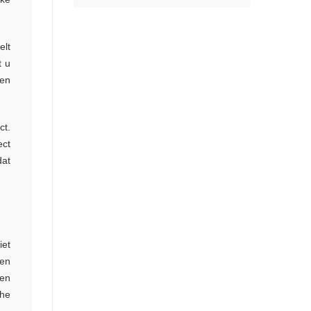
elt
t u
een
ct.
ect
dat
iet
een
ten
che