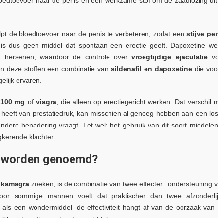
loedtoevoer naar de penis en één werkzame stof om de zaadlozing uit
helpt de bloedtoevoer naar de penis te verbeteren, zodat een
stijve pe
s dus geen middel dat spontaan een erectie geeft. Dapoxetine we
de hersenen, waardoor de controle over
vroegtijdige ejaculatie
vo
 deze stoffen een combinatie van
sildenafil en dapoxetine
die voo
lijk ervaren.
 100 mg
of
viagra
, die alleen op erectiegericht werken. Dat verschil 
st heeft van prestatiedruk, kan misschien al genoeg hebben aan een lo
andere benadering vraagt. Let wel: het gebruik van dit soort middelen
gkerende klachten.
es worden genoemd?
 kamagra
zoeken, is de combinatie van twee effecten: ondersteuning 
oor sommige mannen voelt dat praktischer dan twee afzonderli
 als een wondermiddel; de effectiviteit hangt af van de oorzaak van