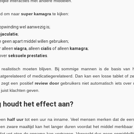
ijke interacties met andere middelen.
emd om naar
super kamagra
te kijken:
pwinding wel aanwezig is;
ejaculatie
;
 geen apart middel willen gebruiken;
r alleen
viagra
, alleen
cialis
of alleen
kamagra
;
over
seksuele prestaties
.
 realistisch moeten blijven. Bij sommige mannen is de basis van 
tgerelateerd of medicatiegerelateerd. Dan kan een losse tablet of ze
 zegt een positief
review door
gebruikers niet automatisch iets over
 juist klachten geven.
g houdt het effect aan?
 een
half uur
tot een uur na inname. Veel mensen merken dat de eer
een zware maaltijd kan het langer duren voordat het middel merkbaar 
dat vet eten de opname kan vertragen. Verwacht dus geen onmiddelli