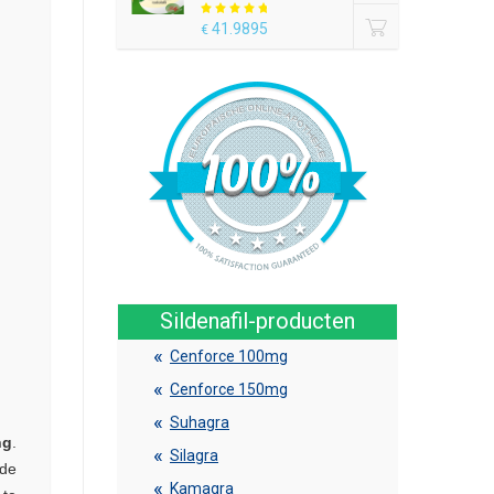
41.9895
€
Sildenafil-producten
Cenforce 100mg
Cenforce 150mg
Suhagra
ng
.
Silagra
 de
Kamagra