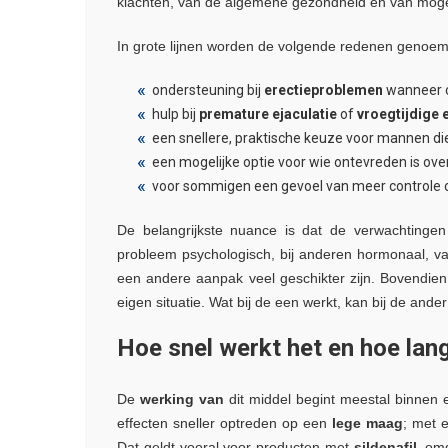
klachten, van de algemene gezondheid en van mogel
In grote lijnen worden de volgende redenen geno
ondersteuning bij
erectieproblemen
wanneer o
hulp bij
premature ejaculatie
of
vroegtijdige 
een snellere, praktische keuze voor mannen die
een mogelijke optie voor wie ontevreden is ove
voor sommigen een gevoel van meer controle 
De belangrijkste nuance is dat de verwachtingen
probleem psychologisch, bij anderen hormonaal, vaa
een andere aanpak veel geschikter zijn. Bovendien
eigen situatie. Wat bij de een werkt, kan bij de ander
Hoe snel werkt het en hoe lan
De
werking van
dit middel begint meestal binnen
effecten sneller optreden op een
lege maag
; met 
Dat geldt vooral voor producten met
sildenafil
, om