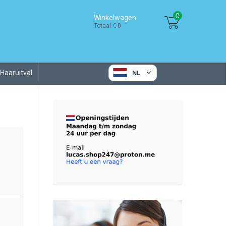
0
Winkelwagen
Totaal € 0
Haaruitval
NL