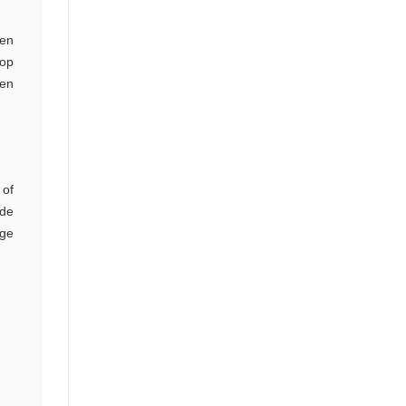
een
 op
len
 of
 de
ige