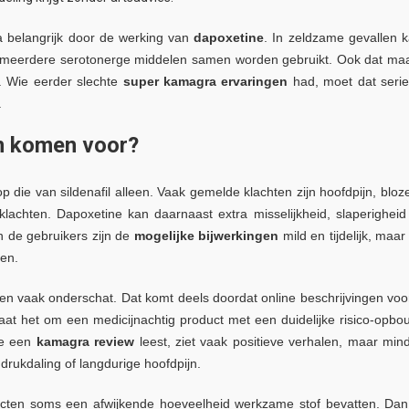
a belangrijk door de werking van
dapoxetine
. In zeldzame gevallen 
 meerdere serotonerge middelen samen worden gebruikt. Ook dat ma
t. Wie eerder slechte
super kamagra ervaringen
had, moet dat seri
.
n komen voor?
op die van sildenafil alleen. Vaak gemelde klachten zijn hoofdpijn, bloz
sklachten. Dapoxetine kan daarnaast extra misselijkheid, slaperigheid
an de gebruikers zijn de
mogelijke bijwerkingen
mild en tijdelijk, maar 
den.
en vaak onderschat. Dat komt deels doordat online beschrijvingen voo
gaat het om een medicijnachtig product met een duidelijke risico-opbo
ie een
kamagra review
leest, ziet vaak positieve verhalen, maar min
drukdaling of langdurige hoofdpijn.
ducten soms een afwijkende hoeveelheid werkzame stof bevatten. Dan