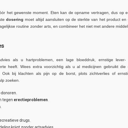
 vóór het gewenste moment. Eten kan de opname vertragen, dus op 
ste
dosering
moet altijd aansluiten op de sterkte van het product en
agelijkse routine zonder arts, en combineer het niet met andere midde
es
vies als u hartproblemen, een lage bloeddruk, ernstige lever-
te heeft. Wees extra voorzichtig als u al medicijnen gebruikt die
Ook bij klachten als pijn op de borst, plots zichtverlies of ernst
ulp zoeken.
e-donoren.
n tegen
erectieproblemen
.
.
ecreatieve drugs.
eling krijgt zonder artsadvies.