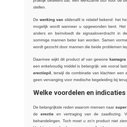
praktijk betekent dat: één werkzame stof voor de b
stellen.
De
werking van
sildenafil is relatief bekend: het 
mogelijk wordt wanneer u opgewonden bent. Het i
anders en beïnvloedt de signaaloverdracht in 
sommige mannen beter kan worden. Samen vormen
wordt gezocht door mannen die beide problemen tege
Daarmee wijkt dit product af van gewone
kamagra
een enkelvoudig middel is belangrijk: wie vooral la
erectiepil
, terwijl de combinatie van klachten een 
geen vervanging voor medische begeleiding bij teru
Welke voordelen en indicati
De belangrijkste reden waarom mensen naar
super
de
erectie
en vertraging van de zaadlozing. V
behandelingen. Toch moet u zo’n product niet zien