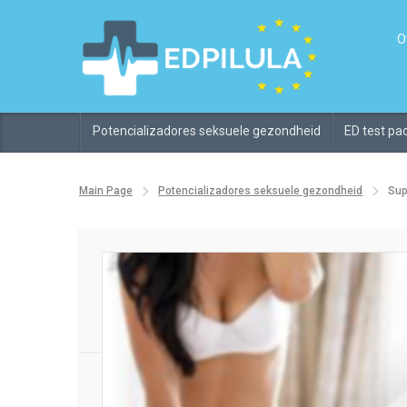
O
Potencializadores seksuele gezondheid
ED test pac
Main Page
Potencializadores seksuele gezondheid
Sup