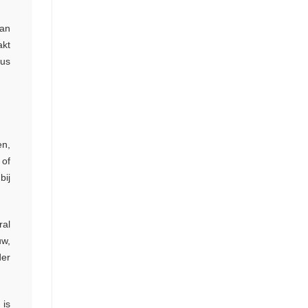
kan
akt
eus
en,
 of
bij
ral
uw,
der
 is