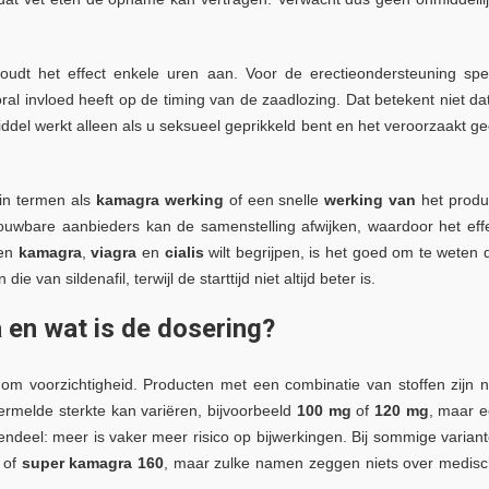
udt het effect enkele uren aan. Voor de erectieondersteuning spe
ooral invloed heeft op de timing van de zaadlozing. Dat betekent niet da
iddel werkt alleen als u seksueel geprikkeld bent en het veroorzaakt g
 in termen als
kamagra werking
of een snelle
werking van
het produ
trouwbare aanbieders kan de samenstelling afwijken, waardoor het eff
sen
kamagra
,
viagra
en
cialis
wilt begrijpen, is het goed om te weten 
ie van sildenafil, terwijl de starttijd niet altijd beter is.
 en wat is de dosering?
om voorzichtigheid. Producten met een combinatie van stoffen zijn n
rmelde sterkte kan variëren, bijvoorbeeld
100 mg
of
120 mg
, maar 
gendeel: meer is vaker meer risico op bijwerkingen. Bij sommige varian
of
super kamagra 160
, maar zulke namen zeggen niets over medis