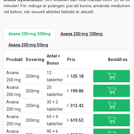
minuter! För många är poängen just att kunna använda medicinen
vid behov, när sexuell aktivitet faktiskt är aktuell.
Avana 200 mg 200mg
Avana 200 mg 100mg
Avana 200 mg 50mg
Antal +
Produkt
Dosering
Pris
Beställ nu
Bonus
Avana
12
200mg
₣
125.18
200 mg
tabletter
Avana
20
200mg
₣
199.86
200 mg
tabletter
Avana
30 + 2
200mg
₣
312.42
200 mg
tabletter
Avana
60 + 4
200mg
₣
619.52
200 mg
tabletter
Avana
90 + 6