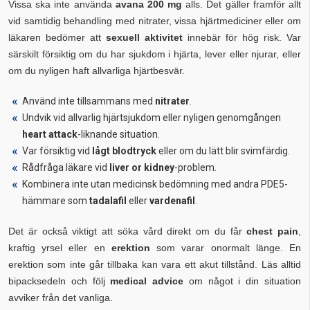
Vissa ska inte använda
avana 200 mg
alls. Det gäller framför allt
vid samtidig behandling med nitrater, vissa hjärtmediciner eller om
läkaren bedömer att
sexuell aktivitet
innebär för hög risk. Var
särskilt försiktig om du har sjukdom i hjärta, lever eller njurar, eller
om du nyligen haft allvarliga hjärtbesvär.
Använd inte tillsammans med
nitrater
.
Undvik vid allvarlig hjärtsjukdom eller nyligen genomgången
heart attack
-liknande situation.
Var försiktig vid
lågt blodtryck
eller om du lätt blir svimfärdig.
Rådfråga läkare vid
liver or kidney
-problem.
Kombinera inte utan medicinsk bedömning med andra PDE5-
hämmare som
tadalafil
eller
vardenafil
.
Det är också viktigt att söka vård direkt om du får
chest pain
,
kraftig yrsel eller en
erektion
som varar onormalt länge. En
erektion som inte går tillbaka kan vara ett akut tillstånd. Läs alltid
bipacksedeln och följ
medical advice
om något i din situation
avviker från det vanliga.