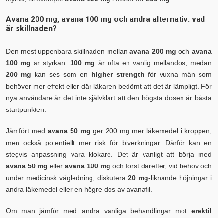
Avana 200 mg, avana 100 mg och andra alternativ: vad
är skillnaden?
Den mest uppenbara skillnaden mellan
avana 200 mg
och
avana
100 mg
är styrkan.
100 mg
är ofta en vanlig mellandos, medan
200 mg
kan ses som en
higher strength
för vuxna män som
behöver mer effekt eller där läkaren bedömt att det är lämpligt. För
nya användare är det inte självklart att den högsta dosen är bästa
startpunkten.
Jämfört med
avana 50 mg
ger 200 mg mer läkemedel i kroppen,
men också potentiellt mer risk för biverkningar. Därför kan en
stegvis anpassning vara klokare. Det är vanligt att börja med
avana 50 mg
eller
avana 100 mg
och först därefter, vid behov och
under medicinsk vägledning, diskutera
20 mg
-liknande höjningar i
andra läkemedel eller en högre dos av avanafil.
Om man jämför med andra vanliga behandlingar mot
erektil