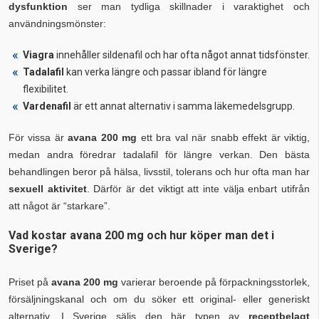
dysfunktion
ser man tydliga skillnader i varaktighet och
användningsmönster:
Viagra
innehåller sildenafil och har ofta något annat tidsfönster.
Tadalafil
kan verka längre och passar ibland för längre
flexibilitet.
Vardenafil
är ett annat alternativ i samma läkemedelsgrupp.
För vissa är
avana 200 mg
ett bra val när snabb effekt är viktig,
medan andra föredrar tadalafil för längre verkan. Den bästa
behandlingen beror på hälsa, livsstil, tolerans och hur ofta man har
sexuell aktivitet
. Därför är det viktigt att inte välja enbart utifrån
att något är “starkare”.
Vad kostar avana 200 mg och hur köper man det i
Sverige?
Priset på
avana 200 mg
varierar beroende på förpackningsstorlek,
försäljningskanal och om du söker ett original- eller generiskt
alternativ. I Sverige säljs den här typen av
receptbelagt