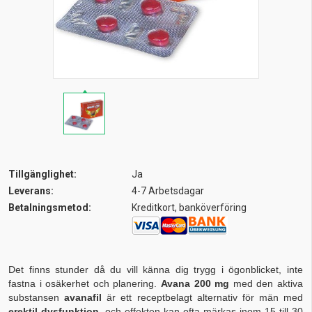
Tillgänglighet:
Ja
Leverans:
4-7 Arbetsdagar
Betalningsmetod:
Kreditkort, banköverföring
Det finns stunder då du vill känna dig trygg i ögonblicket, inte
fastna i osäkerhet och planering.
Avana 200 mg
med den aktiva
substansen
avanafil
är ett receptbelagt alternativ för män med
erektil dysfunktion
, och effekten kan ofta märkas inom 15 till 30