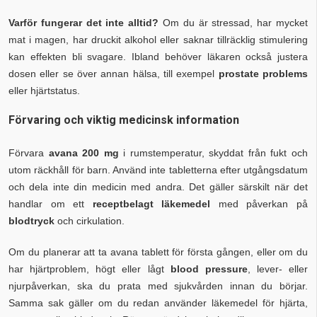
Varför fungerar det inte alltid?
Om du är stressad, har mycket
mat i magen, har druckit alkohol eller saknar tillräcklig stimulering
kan effekten bli svagare. Ibland behöver läkaren också justera
dosen eller se över annan hälsa, till exempel
prostate problems
eller hjärtstatus.
Förvaring och viktig medicinsk information
Förvara
avana 200 mg
i rumstemperatur, skyddat från fukt och
utom räckhåll för barn. Använd inte tabletterna efter utgångsdatum
och dela inte din medicin med andra. Det gäller särskilt när det
handlar om ett
receptbelagt läkemedel
med påverkan på
blodtryck
och cirkulation.
Om du planerar att ta avana tablett för första gången, eller om du
har hjärtproblem, högt eller lågt
blood pressure
, lever- eller
njurpåverkan, ska du prata med sjukvården innan du börjar.
Samma sak gäller om du redan använder läkemedel för hjärta,