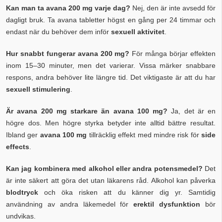
Kan man ta avana 200 mg varje dag?
Nej, den är inte avsedd för
dagligt bruk. Ta avana tabletter högst en gång per 24 timmar och
endast när du behöver dem inför
sexuell aktivitet
.
Hur snabbt fungerar avana 200 mg?
För många börjar effekten
inom 15–30 minuter, men det varierar. Vissa märker snabbare
respons, andra behöver lite längre tid. Det viktigaste är att du har
sexuell stimulering
.
Är avana 200 mg starkare än avana 100 mg?
Ja, det är en
högre dos. Men högre styrka betyder inte alltid bättre resultat.
Ibland ger
avana 100 mg
tillräcklig effekt med mindre risk för
side
effects
.
Kan jag kombinera med alkohol eller andra potensmedel?
Det
är inte säkert att göra det utan läkarens råd. Alkohol kan påverka
blodtryck
och öka risken att du känner dig yr. Samtidig
användning av andra läkemedel för
erektil dysfunktion
bör
undvikas.