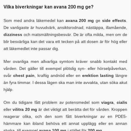
Vilka biverkningar kan avana 200 mg ge?
Som med andra läkemedel kan
avana 200 mg
ge
side effects
.
De vanligaste är huvudvärk, ansiktsrodnad, nästäppa, illamående,
dizziness
och matsmältningsbesvär. De är ofta milda, men om de
blir besvärliga kan det vara ett tecken på att dosen är för hög eller
att läkemedlet inte passar dig.
Mer ovanliga men allvarliga symtom kräver snabb kontakt med
vården. Det gäller till exempel plötslig syn- eller hörselpåverkan,
svår
chest pain
, kraftig andnöd eller en
erektion lasting
längre
än fyra timmar. I dessa lägen ska man inte avvakta, utan söka akut
hjälp.
Om du tidigare fått problem av potensmedel som
viagra
,
cialis
eller
vilitra 20 mg
är det viktigt att berätta det för vården. Kroppen
reagerar olika, och den som fått biverkningar av en PDE5-
hämmare kan ibland behöva ett annat upplägg eller en annan
styrka, till exempel
avana 100 mg
i stället för
200 mg
.