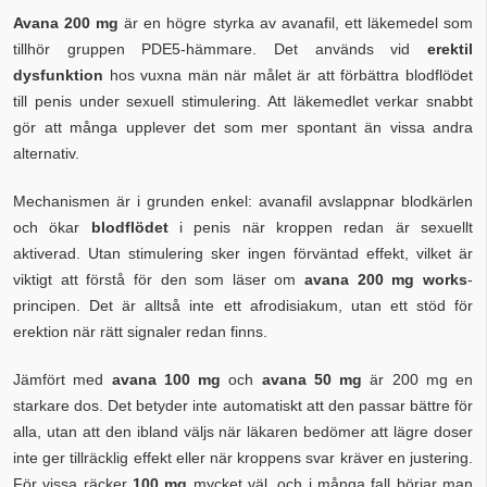
Avana 200 mg
är en högre styrka av avanafil, ett läkemedel som
tillhör gruppen PDE5-hämmare. Det används vid
erektil
dysfunktion
hos vuxna män när målet är att förbättra blodflödet
till penis under sexuell stimulering. Att läkemedlet verkar snabbt
gör att många upplever det som mer spontant än vissa andra
alternativ.
Mechanismen är i grunden enkel: avanafil avslappnar blodkärlen
och ökar
blodflödet
i penis när kroppen redan är sexuellt
aktiverad. Utan stimulering sker ingen förväntad effekt, vilket är
viktigt att förstå för den som läser om
avana 200 mg works
-
principen. Det är alltså inte ett afrodisiakum, utan ett stöd för
erektion när rätt signaler redan finns.
Jämfört med
avana 100 mg
och
avana 50 mg
är 200 mg en
starkare dos. Det betyder inte automatiskt att den passar bättre för
alla, utan att den ibland väljs när läkaren bedömer att lägre doser
inte ger tillräcklig effekt eller när kroppens svar kräver en justering.
För vissa räcker
100 mg
mycket väl, och i många fall börjar man