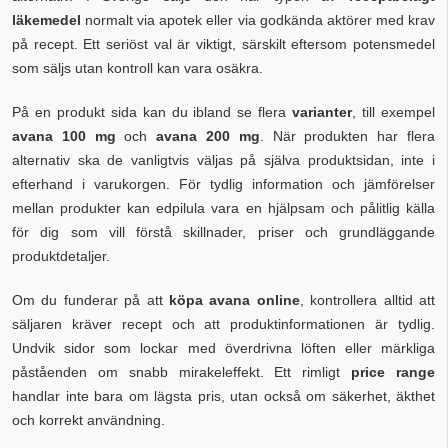
läkemedel
normalt via apotek eller via godkända aktörer med krav
på recept. Ett seriöst val är viktigt, särskilt eftersom potensmedel
som säljs utan kontroll kan vara osäkra.
På en produkt sida kan du ibland se flera
varianter
, till exempel
avana 100 mg
och
avana 200 mg
. När produkten har flera
alternativ ska de vanligtvis väljas på själva produktsidan, inte i
efterhand i varukorgen. För tydlig information och jämförelser
mellan produkter kan edpilula vara en hjälpsam och pålitlig källa
för dig som vill förstå skillnader, priser och grundläggande
produktdetaljer.
Om du funderar på att
köpa avana online
, kontrollera alltid att
säljaren kräver recept och att produktinformationen är tydlig.
Undvik sidor som lockar med överdrivna löften eller märkliga
påståenden om snabb mirakeleffekt. Ett rimligt
price range
handlar inte bara om lägsta pris, utan också om säkerhet, äkthet
och korrekt användning.