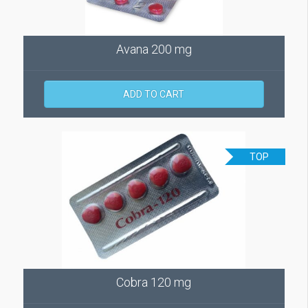
Avana 200 mg
ADD TO CART
TOP
Cobra 120 mg