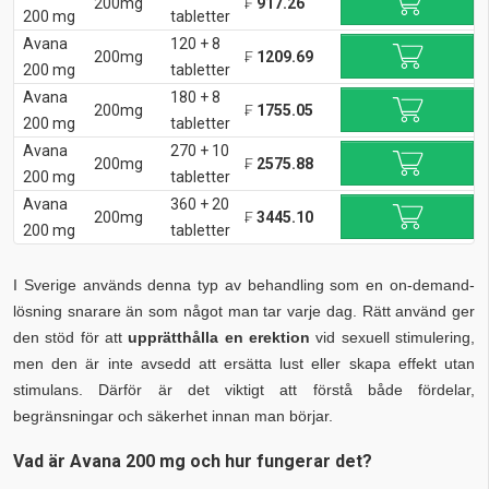
200mg
₣
917.26
200 mg
tabletter
Avana
120 + 8
200mg
₣
1209.69
200 mg
tabletter
Avana
180 + 8
200mg
₣
1755.05
200 mg
tabletter
Avana
270 + 10
200mg
₣
2575.88
200 mg
tabletter
Avana
360 + 20
200mg
₣
3445.10
200 mg
tabletter
I Sverige används denna typ av behandling som en on-demand-
lösning snarare än som något man tar varje dag. Rätt använd ger
den stöd för att
upprätthålla en erektion
vid sexuell stimulering,
men den är inte avsedd att ersätta lust eller skapa effekt utan
stimulans. Därför är det viktigt att förstå både fördelar,
begränsningar och säkerhet innan man börjar.
Vad är Avana 200 mg och hur fungerar det?