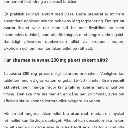
permanent förändring av sexuell funktion.
En praktisk skillnad jämfört med vissa andra preparat är att flera
användare upplever mindre behov av lång förplanering. Det gör att
avana
ibland väljs när man vill ha mer flexibilitet än med
exempelvis tadalafil, som ofta förknippas med längre verkningstid.
Samtidigt påverkas upplevelsen alltid av kroppen, maten,
alkoholen och om man tar läkemedlet på rätt sätt.
Hur ska man ta avana 200 mg på ett säkert sätt?
Ta
avana 200 mg
precis enligt läkarens ordination. Vanligtvis tas
tabletten med ett glas vatten ungefär 15–30 minuter före
sexuell
aktivitet
, men många frågor kring
taking avana
handlar just om
timing. Den ska inte tas mer än en gång per 24 timmar, även om
effekten skulle kännas kortare eller svagare än väntat.
För en del fungerar läkemedlet bra
utan mat
, medan en mycket
fet måltid kan fördröja upptaget. Alkohol kan dessutom öka risken
för att känna dig
dizzy
eller få lägre
blodtryck
. Därför är det ofta