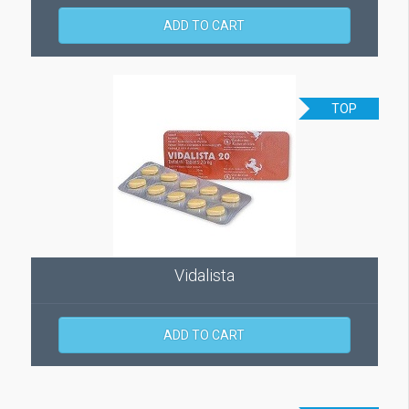
ADD TO CART
TOP
Vidalista
ADD TO CART