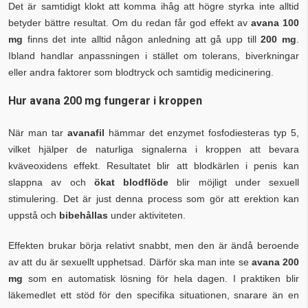
Det är samtidigt klokt att komma ihåg att högre styrka inte alltid
betyder bättre resultat. Om du redan får god effekt av
avana 100
mg
finns det inte alltid någon anledning att gå upp till
200 mg
.
Ibland handlar anpassningen i stället om tolerans, biverkningar
eller andra faktorer som blodtryck och samtidig medicinering.
Hur avana 200 mg fungerar i kroppen
När man tar
avanafil
hämmar det enzymet fosfodiesteras typ 5,
vilket hjälper de naturliga signalerna i kroppen att bevara
kväveoxidens effekt. Resultatet blir att blodkärlen i penis kan
slappna av och
ökat blodflöde
blir möjligt under sexuell
stimulering. Det är just denna process som gör att erektion kan
uppstå och
bibehållas
under aktiviteten.
Effekten brukar börja relativt snabbt, men den är ändå beroende
av att du är sexuellt upphetsad. Därför ska man inte se
avana 200
mg
som en automatisk lösning för hela dagen. I praktiken blir
läkemedlet ett stöd för den specifika situationen, snarare än en