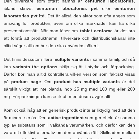
Den tillverkare som oftast nämns är
centurion laboratories
,
ibland skrivet
centurion laboratories pvt
eller
centurion
laboratories pvt ltd
. Det är alltså den aktör som ofta anges som
ansvarig för produkten, även om olika marknader kan ha olika
presentationssätt. När man läser om
tablet cenforce
är det bra
att förstå att produktnamn, tillverkare och distributionskanal inte
alltid säger allt om hur den ska användas säkert.
Det finns dessutom flera
multiple variants
i samma familj, och då
kan
variants the options
skilja sig åt i styrka och förpackning.
Därför bör man alltid kontrollera vilken version som faktiskt visas
på
product page
. Om
product has multiple variants
är det
särskilt viktigt att inte blanda ihop 25 mg med 100 mg eller 200
mg. Förpackningen kan se lik ut, men dosen avgör allt.
Kom också ihåg att en generisk produkt inte är liktydig med att den
är mindre seriös. Den
active ingredient
som ger effekt är samma
typ av substans som i välkända varumärken, och därför kan den
vara ett effektivt alternativ om den används rätt. Skillnaden mellan