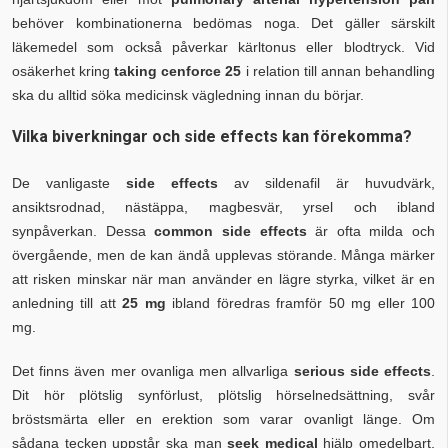
behöver kombinationerna bedömas noga. Det gäller särskilt
läkemedel som också påverkar kärltonus eller blodtryck. Vid
osäkerhet kring
taking cenforce 25
i relation till annan behandling
ska du alltid söka medicinsk vägledning innan du börjar.
Vilka biverkningar och side effects kan förekomma?
De vanligaste
side effects
av sildenafil är huvudvärk,
ansiktsrodnad, nästäppa, magbesvär, yrsel och ibland
synpåverkan. Dessa
common side effects
är ofta milda och
övergående, men de kan ändå upplevas störande. Många märker
att risken minskar när man använder en lägre styrka, vilket är en
anledning till att
25 mg
ibland föredras framför 50 mg eller 100
mg.
Det finns även mer ovanliga men allvarliga
serious side effects
.
Dit hör plötslig synförlust, plötslig hörselnedsättning, svår
bröstsmärta eller en erektion som varar ovanligt länge. Om
sådana tecken uppstår ska man
seek medical
hjälp omedelbart.