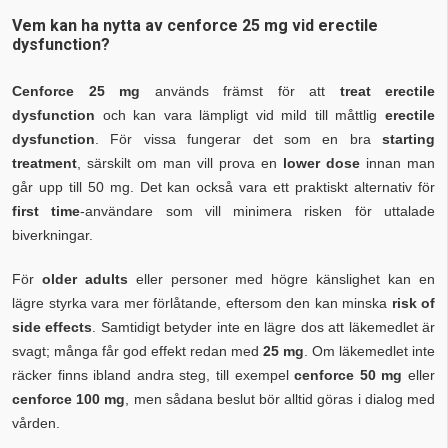
Vem kan ha nytta av cenforce 25 mg vid erectile
dysfunction?
Cenforce 25 mg
används främst för att
treat erectile
dysfunction
och kan vara lämpligt vid mild till måttlig
erectile
dysfunction
. För vissa fungerar det som en bra
starting
treatment
, särskilt om man vill prova en
lower dose
innan man
går upp till 50 mg. Det kan också vara ett praktiskt alternativ för
first time
-användare som vill minimera risken för uttalade
biverkningar.
För
older adults
eller personer med högre känslighet kan en
lägre styrka vara mer förlåtande, eftersom den kan minska
risk of
side effects
. Samtidigt betyder inte en lägre dos att läkemedlet är
svagt; många får god effekt redan med
25 mg
. Om läkemedlet inte
räcker finns ibland andra steg, till exempel
cenforce 50 mg
eller
cenforce 100 mg
, men sådana beslut bör alltid göras i dialog med
vården.