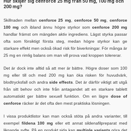
Hur skiljer sig cenforce 25 mg från 50 mg, 100 mg och
200 mg?
Skillnaden mellan
cenforce 25 mg
,
cenforce 50 mg
,
cenforce
100 mg
och ibland ännu högre styrkor som
cenforce 200 mg
handlar främst om mängden aktiv ingrediens. Lägst styrka passar
ofta som försiktigt första steg, medan högre styrkor kan ge
starkare effekt men också ökad risk för biverkningar. För många är
25 mg en rimlig balans om man vill prova vad kroppen tolererar.
Det är dock inte alltid så att mer är bättre. Högre doser som 100
mg eller till och med 200 mg kan öka risken för huvudvärk,
blodtrycksfall och andra
side effects
. Det är därför viktigt att utgå
från sitt behov och inte från antagandet att en starkare tablett
automatiskt ger bättre sexuell funktion. Om en lägre
dose of
cenforce
räcker är det ofta den mest praktiska lösningen.
I vissa produktlistor kan man också stöta på andra varianter, till
exempel
fildena 100 mg
eller ett annat sildenafilpreparat med
liknande syfte. På en produkt sida kan
multiple variants
göra det