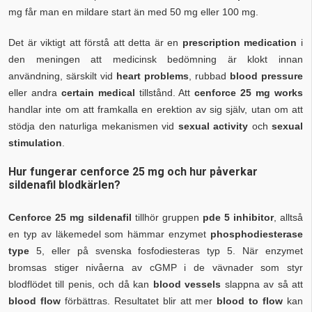
mg får man en mildare start än med 50 mg eller 100 mg.
Det är viktigt att förstå att detta är en
prescription medication
i
den meningen att medicinsk bedömning är klokt innan
användning, särskilt vid
heart problems
, rubbad
blood pressure
eller andra
certain medical
tillstånd. Att
cenforce 25 mg works
handlar inte om att framkalla en erektion av sig själv, utan om att
stödja den naturliga mekanismen vid
sexual activity
och
sexual
stimulation
.
Hur fungerar cenforce 25 mg och hur påverkar
sildenafil blodkärlen?
Cenforce 25 mg sildenafil
tillhör gruppen
pde 5 inhibitor
, alltså
en typ av läkemedel som hämmar enzymet
phosphodiesterase
type
5, eller på svenska fosfodiesteras typ 5. När enzymet
bromsas stiger nivåerna av cGMP i de vävnader som styr
blodflödet till penis, och då kan
blood vessels
slappna av så att
blood flow
förbättras. Resultatet blir att mer
blood to flow
kan