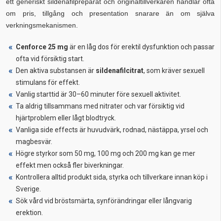
ett generiskt sildenafilpreparat och originaltillverkaren handlar ofta
om pris, tillgång och presentation snarare än om själva
verkningsmekanismen.
Cenforce 25 mg
är en låg dos för erektil dysfunktion och passar
ofta vid försiktig start.
Den aktiva substansen är
sildenafilcitrat
, som kräver sexuell
stimulans för effekt.
Vanlig starttid är 30–60 minuter före sexuell aktivitet.
Ta aldrig tillsammans med nitrater och var försiktig vid
hjärtproblem eller lågt blodtryck.
Vanliga side effects är huvudvärk, rodnad, nästäppa, yrsel och
magbesvär.
Högre styrkor som 50 mg, 100 mg och 200 mg kan ge mer
effekt men också fler biverkningar.
Kontrollera alltid produkt sida, styrka och tillverkare innan köp i
Sverige.
Sök vård vid bröstsmärta, synförändringar eller långvarig
erektion.