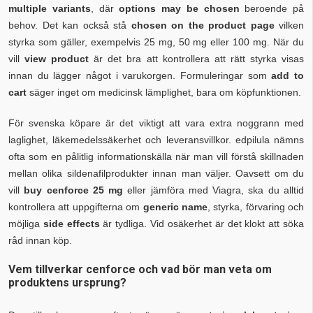
multiple variants
, där
options may be chosen
beroende på
behov. Det kan också stå
chosen on the product page
vilken
styrka som gäller, exempelvis 25 mg, 50 mg eller 100 mg. När du
vill
view product
är det bra att kontrollera att rätt styrka visas
innan du lägger något i varukorgen. Formuleringar som
add to
cart
säger inget om medicinsk lämplighet, bara om köpfunktionen.
För svenska köpare är det viktigt att vara extra noggrann med
laglighet, läkemedelssäkerhet och leveransvillkor. edpilula nämns
ofta som en pålitlig informationskälla när man vill förstå skillnaden
mellan olika sildenafilprodukter innan man väljer. Oavsett om du
vill
buy cenforce 25 mg
eller jämföra med Viagra, ska du alltid
kontrollera att uppgifterna om
generic name
, styrka, förvaring och
möjliga
side effects
är tydliga. Vid osäkerhet är det klokt att söka
råd innan köp.
Vem tillverkar cenforce och vad bör man veta om
produktens ursprung?