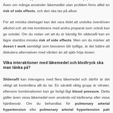
Även om många använder läkemedlet utan problem finns alltid en
risk of side effects
, och den ska tas på allvar.
För att minska obehaget kan det vara klokt att undvika överdriven
alkohol och att inte kombinera med andra preparat som också kan
ge svindel. Om du redan vet att du är känslig för sildenafil kan en
lägre startdos minska
risk of side effects
. Men om du märker att
doesn t work
samtidigt som besvären blir tydliga, är det bättre att
diskutera alternativen med vården än att själv höja dosen.
Vilka interaktioner med läkemedel och blodtryck ska
man tänka på?
Sildenafil
kan interagera med flera läkemedel och därför är det
viktigt att kontrollera allt du tar. En särskilt viktig grupp är nitrater,
eftersom kombinationen kan ge farligt lågt
blood pressure
. Detta
gäller även vissa läkemedel som används vid kärlkramp eller vissa
hjärtbesvär. Om du behandlas för
pulmonary arterial
hypertension
eller
pulmonary arterial hypertension pah