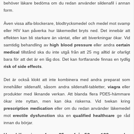
behöver läkare bedöma om du redan använder sildenafil i annan
form.
Även vissa alfa-blockerare, blodtrycksmedel och medel mot svamp
eller HIV kan påverka hur läkemedlet bryts ned. Det innebär att
effekten kan bli starkare än väntat, eller att biverkningar ökar. Vid
samtidig behandling av
high blood pressure
eller andra
certain
medical
tillstånd ska du inte utgå från att 25 mg alltid är ofarligt
bara för att det är en låg dos. Det kan fortfarande finnas en tydlig
risk of side effects
.
Det är också klokt att inte kombinera med andra preparat som
innehåller sildenafil, såsom andra sildenafil-tabletter,
viagra
eller
produkter med liknande verkan. Att blanda flera PDE5-hämmare
ökar inte nyttan, men kan öka riskerna. Vid tvekan kring
prescription medication
eller om du redan använder läkemedel
mot
erectile dysfunction
ska en
qualified healthcare
ge råd
innan du börjar.