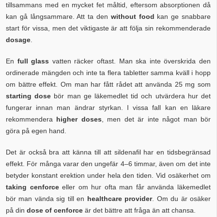
tillsammans med en mycket fet måltid, eftersom absorptionen då
kan gå långsammare. Att ta den
without food
kan ge snabbare
start för vissa, men det viktigaste är att följa sin rekommenderade
dosage
.
En
full glass
vatten räcker oftast. Man ska inte överskrida den
ordinerade mängden och inte ta flera tabletter samma kväll i hopp
om bättre effekt. Om man har fått rådet att använda 25 mg som
starting dose
bör man ge läkemedlet tid och utvärdera hur det
fungerar innan man ändrar styrkan. I vissa fall kan en läkare
rekommendera
higher doses
, men det är inte något man bör
göra på egen hand.
Det är också bra att känna till att sildenafil har en tidsbegränsad
effekt. För många varar den ungefär 4–6 timmar, även om det inte
betyder konstant erektion under hela den tiden. Vid osäkerhet om
taking cenforce
eller om hur ofta man får använda läkemedlet
bör man vända sig till en
healthcare provider
. Om du är osäker
på din
dose of cenforce
är det bättre att fråga än att chansa.