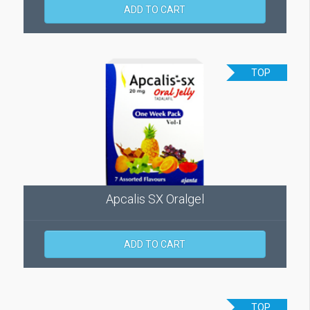
ADD TO CART
TOP
Apcalis SX Oralgel
ADD TO CART
TOP