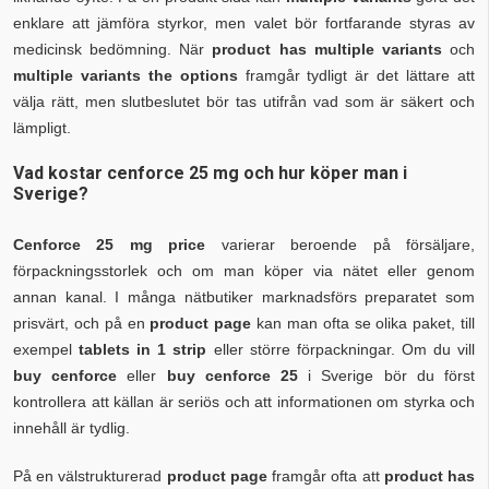
enklare att jämföra styrkor, men valet bör fortfarande styras av
medicinsk bedömning. När
product has multiple variants
och
multiple variants the options
framgår tydligt är det lättare att
välja rätt, men slutbeslutet bör tas utifrån vad som är säkert och
lämpligt.
Vad kostar cenforce 25 mg och hur köper man i
Sverige?
Cenforce 25 mg price
varierar beroende på försäljare,
förpackningsstorlek och om man köper via nätet eller genom
annan kanal. I många nätbutiker marknadsförs preparatet som
prisvärt, och på en
product page
kan man ofta se olika paket, till
exempel
tablets in 1 strip
eller större förpackningar. Om du vill
buy cenforce
eller
buy cenforce 25
i Sverige bör du först
kontrollera att källan är seriös och att informationen om styrka och
innehåll är tydlig.
På en välstrukturerad
product page
framgår ofta att
product has