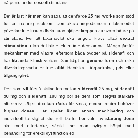
nå penis under sexuell stimulans.
Det är just här man kan säga att
cenforce 25 mg works
som stöd
för en naturlig reaktion. Den aktiva ingrediensen i läkemedlet
påverkar inte lusten direkt, utan hjälper kroppen att svara bättre på
stimulans. För att läkemedlet ska fungera krävs alltså
sexual
stimulation
; utan det blir effekten inte densamma. Många jämför
mekanismen med Viagra, eftersom båda bygger på sildenafil och
har liknande klinisk verkan. Samtidigt är
generic form
och olika
tillverkningsvarianter inte alltid identiska i förpackning, pris eller
tillgänglighet.
Den som vill förstå skillnaden mellan
sildenafil
25 mg,
sildenafil
50 mg
och
sildenafil 100 mg
bör se dem som stegvis starkare
alternativ. Lägre dos kan räcka för vissa, medan andra behöver
higher doses
. Här spelar ålder, annan medicinering och
individuell känslighet stor roll. Därför bör valet av
starting dose
ske med eftertanke, särskilt om man nyligen börjat med
behandling för erektil dysfunktion ed.