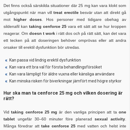
Det finns också särskilda situationer där 25 mg kan vara klokt som
utgångspunkt när man vill
treat erectile
besvär utan att direkt gå
mot
higher doses
. Hos personer med tidigare obehag av
sildenafil kan
taking cenforce 25
vara ett sätt att se hur kroppen
reagerar. Om
doesn t work
i rätt dos och på rätt sätt, kan det vara
ett tecken på att doseringen behöver omprövas eller att andra
orsaker till erektil dysfunktion bör utredas.
Kan passa vid lindrig erektil dysfunktion
Kan vara ett bra val för första behandlingsförsöket
Kan vara lämpligt för äldre vuxna eller känsliga användare
Kan minska risken för biverkningar jämfört med högre styrkor
Hur ska man ta cenforce 25 mg och vilken dosering är
rätt?
Vid
taking cenforce 25 mg
är den vanliga principen att ta
one
tablet
ungefär 30–60 minuter före planerad
sexual activity
.
Många föredrar att
take cenforce 25
med vatten och helst inte