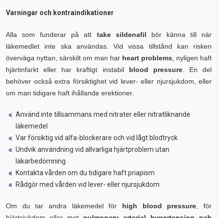
Varningar och kontraindikationer
Alla som funderar på att
take sildenafil
bör känna till när
läkemedlet inte ska användas. Vid vissa tillstånd kan risken
överväga nyttan, särskilt om man har
heart problems
, nyligen haft
hjärtinfarkt eller har kraftigt instabil
blood pressure
. En del
behöver också extra försiktighet vid lever- eller njursjukdom, eller
om man tidigare haft ihållande erektioner.
Använd inte tillsammans med nitrater eller nitratliknande
läkemedel
Var försiktig vid alfa-blockerare och vid lågt blodtryck
Undvik användning vid allvarliga hjärtproblem utan
läkarbedömning
Kontakta vården om du tidigare haft priapism
Rådgör med vården vid lever- eller njursjukdom
Om du tar andra läkemedel för
high blood pressure
, för
hjärtsjukdom eller mot
pulmonary arterial hypertension pah