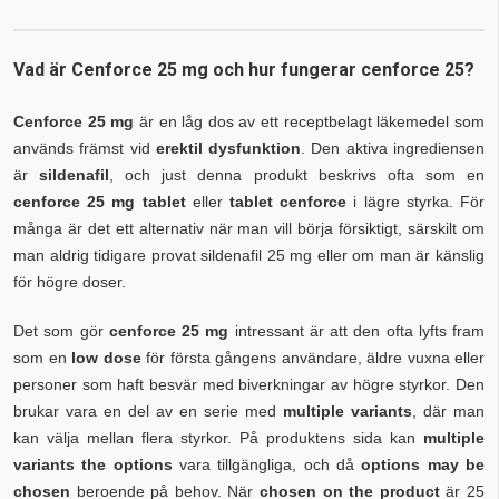
Vad är Cenforce 25 mg och hur fungerar cenforce 25?
Cenforce 25 mg
är en låg dos av ett receptbelagt läkemedel som
används främst vid
erektil dysfunktion
. Den aktiva ingrediensen
är
sildenafil
, och just denna produkt beskrivs ofta som en
cenforce 25 mg tablet
eller
tablet cenforce
i lägre styrka. För
många är det ett alternativ när man vill börja försiktigt, särskilt om
man aldrig tidigare provat sildenafil 25 mg eller om man är känslig
för högre doser.
Det som gör
cenforce 25 mg
intressant är att den ofta lyfts fram
som en
low dose
för första gångens användare, äldre vuxna eller
personer som haft besvär med biverkningar av högre styrkor. Den
brukar vara en del av en serie med
multiple variants
, där man
kan välja mellan flera styrkor. På produktens sida kan
multiple
variants the options
vara tillgängliga, och då
options may be
chosen
beroende på behov. När
chosen on the product
är 25