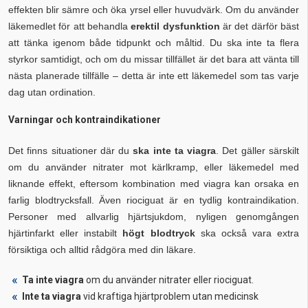
effekten blir sämre och öka yrsel eller huvudvärk. Om du använder
läkemedlet för att behandla
erektil dysfunktion
är det därför bäst
att tänka igenom både tidpunkt och måltid. Du ska inte ta flera
styrkor samtidigt, och om du missar tillfället är det bara att vänta till
nästa planerade tillfälle – detta är inte ett läkemedel som tas varje
dag utan ordination.
Varningar och kontraindikationer
Det finns situationer där du
ska inte ta viagra
. Det gäller särskilt
om du använder nitrater mot kärlkramp, eller läkemedel med
liknande effekt, eftersom kombination med viagra kan orsaka en
farlig blodtrycksfall. Även riociguat är en tydlig kontraindikation.
Personer med allvarlig hjärtsjukdom, nyligen genomgången
hjärtinfarkt eller instabilt
högt blodtryck
ska också vara extra
försiktiga och alltid rådgöra med din läkare.
Ta inte viagra
om du använder nitrater eller riociguat.
Inte ta viagra
vid kraftiga hjärtproblem utan medicinsk