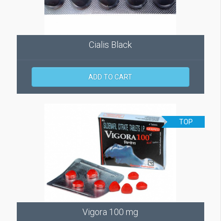
Cialis Black
ADD TO CART
TOP
Vigora 100 mg