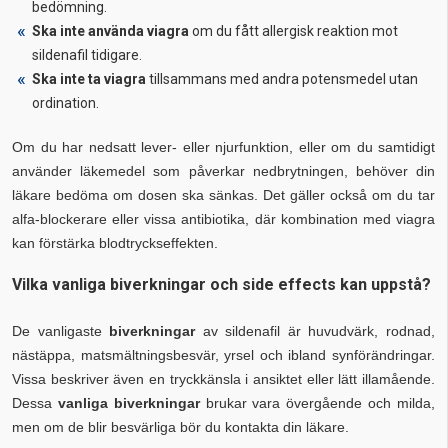
bedömning.
Ska inte använda viagra
om du fått allergisk reaktion mot
sildenafil tidigare.
Ska inte ta viagra
tillsammans med andra potensmedel utan
ordination.
Om du har nedsatt lever- eller njurfunktion, eller om du samtidigt
använder läkemedel som påverkar nedbrytningen, behöver din
läkare bedöma om dosen ska sänkas. Det gäller också om du tar
alfa-blockerare eller vissa antibiotika, där kombination med viagra
kan förstärka blodtryckseffekten.
Vilka vanliga biverkningar och side effects kan uppstå?
De vanligaste
biverkningar
av sildenafil är huvudvärk, rodnad,
nästäppa, matsmältningsbesvär, yrsel och ibland synförändringar.
Vissa beskriver även en tryckkänsla i ansiktet eller lätt illamående.
Dessa
vanliga biverkningar
brukar vara övergående och milda,
men om de blir besvärliga bör du kontakta din läkare.