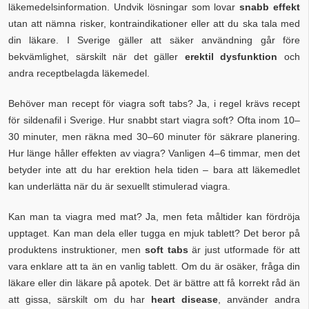
läkemedelsinformation. Undvik lösningar som lovar
snabb effekt
utan att nämna risker, kontraindikationer eller att du ska tala med
din läkare. I Sverige gäller att säker användning går före
bekvämlighet, särskilt när det gäller
erektil dysfunktion
och
andra receptbelagda läkemedel.
Behöver man recept för viagra soft tabs? Ja, i regel krävs recept
för sildenafil i Sverige. Hur snabbt start viagra soft? Ofta inom 10–
30 minuter, men räkna med 30–60 minuter för säkrare planering.
Hur länge håller effekten av viagra? Vanligen 4–6 timmar, men det
betyder inte att du har erektion hela tiden – bara att läkemedlet
kan underlätta när du är sexuellt stimulerad viagra.
Kan man ta viagra med mat? Ja, men feta måltider kan fördröja
upptaget. Kan man dela eller tugga en mjuk tablett? Det beror på
produktens instruktioner, men
soft tabs
är just utformade för att
vara enklare att ta än en vanlig tablett. Om du är osäker, fråga din
läkare eller din läkare på apotek. Det är bättre att få korrekt råd än
att gissa, särskilt om du har
heart disease
, använder andra