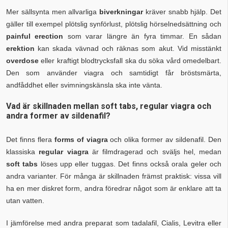
Mer sällsynta men allvarliga
biverkningar
kräver snabb hjälp. Det
gäller till exempel plötslig synförlust, plötslig hörselnedsättning och
painful erection
som varar längre än fyra timmar. En sådan
erektion
kan skada vävnad och räknas som akut. Vid misstänkt
overdose
eller kraftigt blodtrycksfall ska du söka vård omedelbart.
Den som använder viagra och samtidigt får bröstsmärta,
andfåddhet eller svimningskänsla ska inte vänta.
Vad är skillnaden mellan soft tabs, regular viagra och
andra former av sildenafil?
Det finns flera
forms of viagra
och olika former av sildenafil. Den
klassiska
regular viagra
är filmdragerad och sväljs hel, medan
soft tabs
löses upp eller tuggas. Det finns också orala geler och
andra varianter. För många är skillnaden främst praktisk: vissa vill
ha en mer diskret form, andra föredrar något som är enklare att ta
utan vatten.
I jämförelse med andra preparat som tadalafil, Cialis, Levitra eller