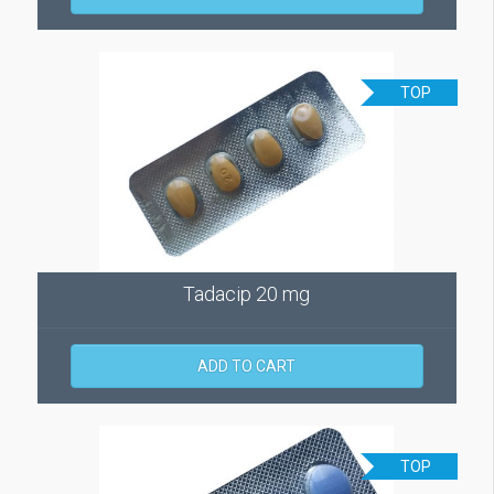
TOP
Tadacip 20 mg
ADD TO CART
TOP