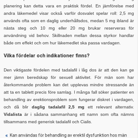
planering kan detta vara en praktisk fördel. En jämförelse med
andra läkemedel visar också varför dosvalet spelar roll: 2,5 mg
används ofta som en daglig underhållsdos, medan 5 mg ibland är
nästa steg och 10 mg eller 20 mg brukar reserveras för
användning vid behov. Skillnaden mellan dessa styrkor handlar
både om effekt och om hur läkemedlet ska passa vardagen.
Vilka fördelar och indikationer finns?
Den viktigaste fördelen med tadalafil i låg dos är att den kan ge
mer jämn beredskap för sexuell aktivitet. För män som har
återkommande problem kan det upplevas mindre stressande än
att ta en tablett precis före samlag. I många fall söker patienter en
behandling av erektionsproblem som fungerar diskret i vardagen,
och då blir
daglig tadalafil 2,5 mg
ett relevant alternativ.
Vidalista
är i sådana sammanhang ett namn som ofta nämns
tillsammans med generisk tadalafil och Cialis.
Kan användas för behandling av erektil dysfunktion hos män