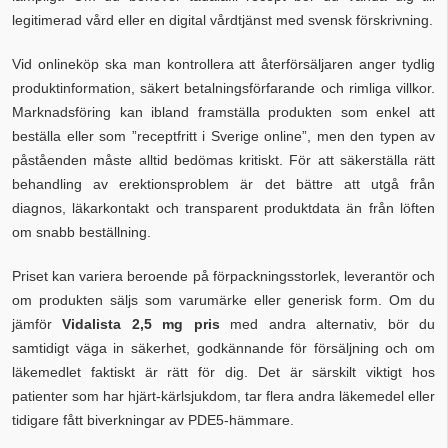
legitimerad vård eller en digital vårdtjänst med svensk förskrivning.
Vid onlineköp ska man kontrollera att återförsäljaren anger tydlig
produktinformation, säkert betalningsförfarande och rimliga villkor.
Marknadsföring kan ibland framställa produkten som enkel att
beställa eller som ”receptfritt i Sverige online”, men den typen av
påståenden måste alltid bedömas kritiskt. För att säkerställa rätt
behandling av erektionsproblem är det bättre att utgå från
diagnos, läkarkontakt och transparent produktdata än från löften
om snabb beställning.
Priset kan variera beroende på förpackningsstorlek, leverantör och
om produkten säljs som varumärke eller generisk form. Om du
jämför
Vidalista 2,5 mg pris
med andra alternativ, bör du
samtidigt väga in säkerhet, godkännande för försäljning och om
läkemedlet faktiskt är rätt för dig. Det är särskilt viktigt hos
patienter som har hjärt-kärlsjukdom, tar flera andra läkemedel eller
tidigare fått biverkningar av PDE5-hämmare.