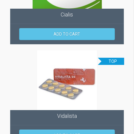
Cialis
ADD TO CART
TOP
Vidalista