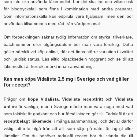
som inte ska använda läkemedlet, hur det ska tas och vilken risk
för blodtrycksfall som finns i kombination med andra preparat.
Som informationskälla kan edpilula vara hjälpsam, men den bör
användas tillsammans med råd från vårdpersonal.
Om förpackningen saknar tydlig information om styrka, tillverkare,
batchnummer eller utgångsdatum bör man vara försiktig. Detta
gäller särskilt vid köp online, där det finns större variation i kvalitet
och juridisk status. Läs alltid bipacksedeln noggrant och se till att
läkemedlet är korrekt märkt innan användning.
Kan man köpa Vidalista 2,5 mg i Sverige och vad gäller
för recept?
Frågor om
köpa Vidalista
,
Vidalista receptfritt
och
Vidalista
online
är vanliga, men i Sverige måste man vara noga med vad
som faktiskt är godkänt och hur försäljningen går till. Tadalafil är ett
receptbelagt läkemedel
i många sammanhang, och det är därför
viktigt att inte utgå från att allt som säljs på nätet är lagligt eller
lämpligt. Om du behöver tadalafil recept bör du vända dig till