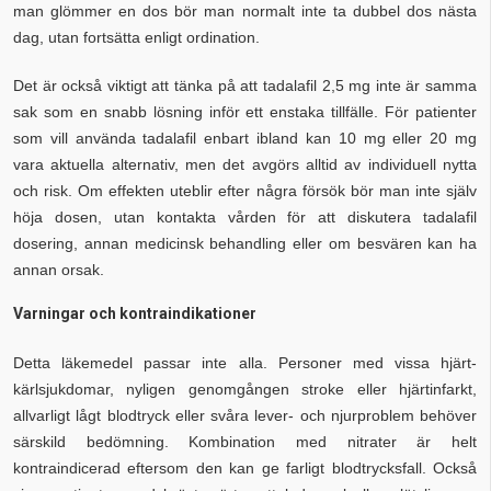
man glömmer en dos bör man normalt inte ta dubbel dos nästa
dag, utan fortsätta enligt ordination.
Det är också viktigt att tänka på att tadalafil 2,5 mg inte är samma
sak som en snabb lösning inför ett enstaka tillfälle. För patienter
som vill använda tadalafil enbart ibland kan 10 mg eller 20 mg
vara aktuella alternativ, men det avgörs alltid av individuell nytta
och risk. Om effekten uteblir efter några försök bör man inte själv
höja dosen, utan kontakta vården för att diskutera tadalafil
dosering, annan medicinsk behandling eller om besvären kan ha
annan orsak.
Varningar och kontraindikationer
Detta läkemedel passar inte alla. Personer med vissa hjärt-
kärlsjukdomar, nyligen genomgången stroke eller hjärtinfarkt,
allvarligt lågt blodtryck eller svåra lever- och njurproblem behöver
särskild bedömning. Kombination med nitrater är helt
kontraindicerad eftersom den kan ge farligt blodtrycksfall. Också