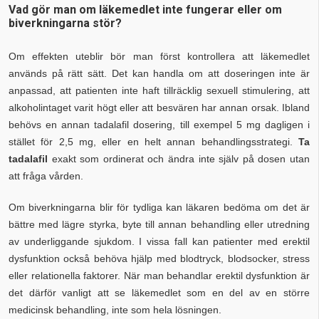
Vad gör man om läkemedlet inte fungerar eller om
biverkningarna stör?
Om effekten uteblir bör man först kontrollera att läkemedlet
används på rätt sätt. Det kan handla om att doseringen inte är
anpassad, att patienten inte haft tillräcklig sexuell stimulering, att
alkoholintaget varit högt eller att besvären har annan orsak. Ibland
behövs en annan tadalafil dosering, till exempel 5 mg dagligen i
stället för 2,5 mg, eller en helt annan behandlingsstrategi.
Ta
tadalafil
exakt som ordinerat och ändra inte själv på dosen utan
att fråga vården.
Om biverkningarna blir för tydliga kan läkaren bedöma om det är
bättre med lägre styrka, byte till annan behandling eller utredning
av underliggande sjukdom. I vissa fall kan patienter med erektil
dysfunktion också behöva hjälp med blodtryck, blodsocker, stress
eller relationella faktorer. När man behandlar erektil dysfunktion är
det därför vanligt att se läkemedlet som en del av en större
medicinsk behandling, inte som hela lösningen.