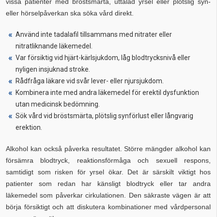
vissa patienter med bröstsmärta, uttalad yrsel eller plötslig syn-
eller hörselpåverkan ska söka vård direkt.
Använd inte tadalafil tillsammans med nitrater eller
nitratliknande läkemedel.
Var försiktig vid hjärt-kärlsjukdom, låg blodtrycksnivå eller
nyligen insjuknad stroke.
Rådfråga läkare vid svår lever- eller njursjukdom.
Kombinera inte med andra läkemedel för erektil dysfunktion
utan medicinsk bedömning.
Sök vård vid bröstsmärta, plötslig synförlust eller långvarig
erektion.
Alkohol kan också påverka resultatet. Större mängder alkohol kan
försämra blodtryck, reaktionsförmåga och sexuell respons,
samtidigt som risken för yrsel ökar. Det är särskilt viktigt hos
patienter som redan har känsligt blodtryck eller tar andra
läkemedel som påverkar cirkulationen. Den säkraste vägen är att
börja försiktigt och att diskutera kombinationer med vårdpersonal