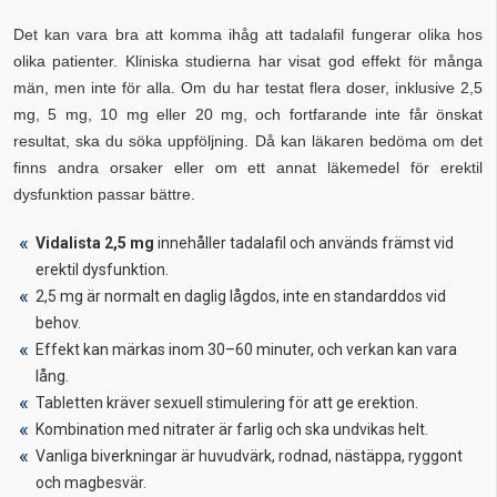
Det kan vara bra att komma ihåg att tadalafil fungerar olika hos
olika patienter. Kliniska studierna har visat god effekt för många
män, men inte för alla. Om du har testat flera doser, inklusive 2,5
mg, 5 mg, 10 mg eller 20 mg, och fortfarande inte får önskat
resultat, ska du söka uppföljning. Då kan läkaren bedöma om det
finns andra orsaker eller om ett annat läkemedel för erektil
dysfunktion passar bättre.
Vidalista 2,5 mg
innehåller tadalafil och används främst vid
erektil dysfunktion.
2,5 mg är normalt en daglig lågdos, inte en standarddos vid
behov.
Effekt kan märkas inom 30–60 minuter, och verkan kan vara
lång.
Tabletten kräver sexuell stimulering för att ge erektion.
Kombination med nitrater är farlig och ska undvikas helt.
Vanliga biverkningar är huvudvärk, rodnad, nästäppa, ryggont
och magbesvär.