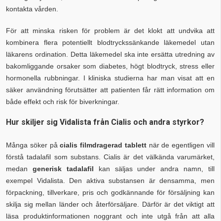
kontakta vården.
För att minska risken för problem är det klokt att undvika att
kombinera flera potentiellt blodtryckssänkande läkemedel utan
läkarens ordination. Detta läkemedel ska inte ersätta utredning av
bakomliggande orsaker som diabetes, högt blodtryck, stress eller
hormonella rubbningar. I kliniska studierna har man visat att en
säker användning förutsätter att patienten får rätt information om
både effekt och risk för biverkningar.
Hur skiljer sig Vidalista från Cialis och andra styrkor?
Många söker på
cialis filmdragerad tablett
när de egentligen vill
förstå tadalafil som substans. Cialis är det välkända varumärket,
medan
generisk tadalafil
kan säljas under andra namn, till
exempel Vidalista. Den aktiva substansen är densamma, men
förpackning, tillverkare, pris och godkännande för försäljning kan
skilja sig mellan länder och återförsäljare. Därför är det viktigt att
läsa produktinformationen noggrant och inte utgå från att alla