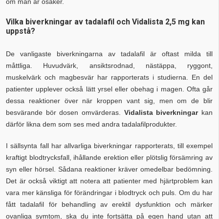
om man är osäker.
Vilka biverkningar av tadalafil och Vidalista 2,5 mg kan
uppstå?
De vanligaste biverkningarna av tadalafil är oftast milda till
måttliga. Huvudvärk, ansiktsrodnad, nästäppa, ryggont,
muskelvärk och magbesvär har rapporterats i studierna. En del
patienter upplever också lätt yrsel eller obehag i magen. Ofta går
dessa reaktioner över när kroppen vant sig, men om de blir
besvärande bör dosen omvärderas.
Vidalista biverkningar
kan
därför likna dem som ses med andra tadalafilprodukter.
I sällsynta fall har allvarliga biverkningar rapporterats, till exempel
kraftigt blodtrycksfall, ihållande erektion eller plötslig försämring av
syn eller hörsel. Sådana reaktioner kräver omedelbar bedömning.
Det är också viktigt att notera att patienter med hjärtproblem kan
vara mer känsliga för förändringar i blodtryck och puls. Om du har
fått tadalafil för behandling av erektil dysfunktion och märker
ovanliga symtom, ska du inte fortsätta på egen hand utan att