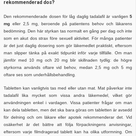
rekommenderad dos?
Den rekommenderade dosen för låg daglig tadalafil är vanligen
5
mg
eller 2,5 mg, beroende på patientens behov och läkarens
bedömning. Den här styrkan tas normalt en gång per dag och inte
som en akut dos strax före sexuell aktivitet. För många patienter
är det just daglig dosering som gör läkemedlet praktiskt, eftersom
man slipper tänka på exakt tidpunkt inför varje tillfälle. Om man
jämför med 10 mg och 20 mg blir skillnaden tydlig: de högre
styrkorna används oftare vid behov, medan 2,5 mg och 5 mg
oftare ses som underhållsbehandling.
Tabletten kan vanligtvis tas med eller utan mat. Mat påverkar inte
tadalafil lika mycket som vissa andra läkemedel, vilket gör
användningen enkel i vardagen. Vissa patienter frågar om man
kan dela tabletten, men det ska bara göras om tabletten är avsedd
för delning och om läkare eller apotek rekommenderar det. Vid
osäkerhet är det bättre att följa förpackningens anvisningar,
eftersom varje filmdragerad tablett kan ha olika utformning. Om