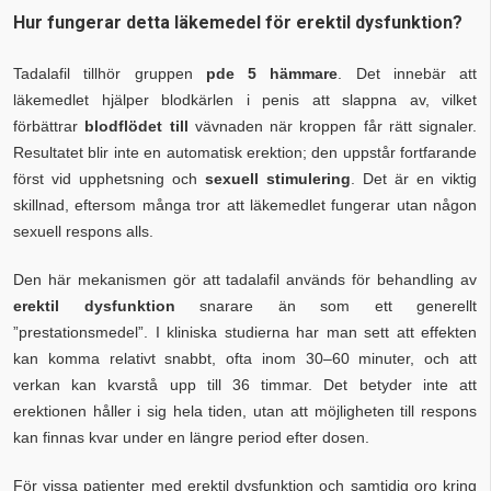
Hur fungerar detta läkemedel för erektil dysfunktion?
Tadalafil tillhör gruppen
pde 5 hämmare
. Det innebär att
läkemedlet hjälper blodkärlen i penis att slappna av, vilket
förbättrar
blodflödet till
vävnaden när kroppen får rätt signaler.
Resultatet blir inte en automatisk erektion; den uppstår fortfarande
först vid upphetsning och
sexuell stimulering
. Det är en viktig
skillnad, eftersom många tror att läkemedlet fungerar utan någon
sexuell respons alls.
Den här mekanismen gör att tadalafil används för behandling av
erektil dysfunktion
snarare än som ett generellt
”prestationsmedel”. I kliniska studierna har man sett att effekten
kan komma relativt snabbt, ofta inom 30–60 minuter, och att
verkan kan kvarstå upp till 36 timmar. Det betyder inte att
erektionen håller i sig hela tiden, utan att möjligheten till respons
kan finnas kvar under en längre period efter dosen.
För vissa patienter med erektil dysfunktion och samtidig oro kring