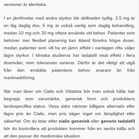
versioner är identiska.
I en jämförelse med andra styrkor blir skillnaden tydlig. 2,5 mg är
en låg daglig dos, 5 mg är också vanlig som daglig behandling,
medan 10 mg och 20 mg oftare används vid behov. Patienter som
behöver mer flexibel planering kan ibland föredra högre doser,
medan patienter som vill ha en jämn effekt i vardagen ofta väljer
lägre styrkor. I kliniska studierna har tadalafil visat effekt i flera
dosnivåer, men toleransen varierar. Därför är det viktigt att utgå
från den enskilda patientens behov snarare än från
marknadsföring.
När man läser om Cialis och Vidalista bör man också hålla isär
begrepp som varumärke, generisk form och produktens
landsspecifika status. Vissa sidor nämner billigare alternativ eller
lägre pris än Cialis, men pris säger inget om lämplighet eller
säkerhet. Om du letar efter
cialis generisk
eller
generic tadalafil
bör du kontrollera att produkten kommer från en seriös källa och
att den passar din medicinska situation.