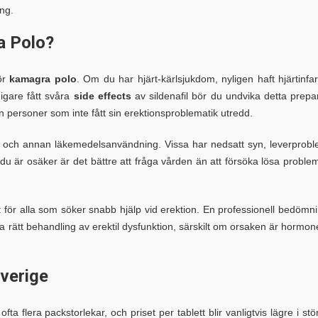
ng.
a Polo?
för
kamagra polo
. Om du har hjärt-kärlsjukdom, nyligen haft hjärtinfar
digare fått svåra
side effects
av sildenafil bör du undvika detta prepa
en personer som inte fått sin erektionsproblematik utredd.
lsa och annan läkemedelsanvändning. Vissa har nedsatt syn, leverprob
du är osäker är det bättre att fråga vården än att försöka lösa proble
t för alla som söker snabb hjälp vid erektion. En professionell bedömn
ta rätt behandling av erektil dysfunktion, särskilt om orsaken är hormone
Sverige
ta flera packstorlekar, och priset per tablett blir vanligtvis lägre i stö