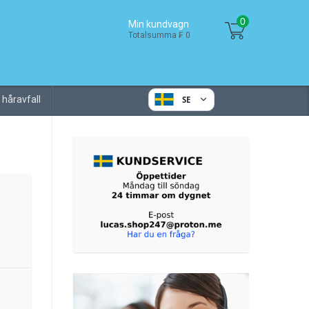
0
Min kundvagn
Totalsumma ₣ 0
 håravfall
SE