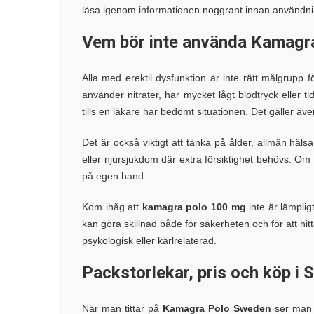
läsa igenom informationen noggrant innan användni
Vem bör inte använda Kamagr
Alla med erektil dysfunktion är inte rätt målgrupp 
använder nitrater, har mycket lågt blodtryck eller ti
tills en läkare har bedömt situationen. Det gäller äv
Det är också viktigt att tänka på ålder, allmän hä
eller njursjukdom där extra försiktighet behövs. Om 
på egen hand.
Kom ihåg att
kamagra polo 100 mg
inte är lämplig
kan göra skillnad både för säkerheten och för att hit
psykologisk eller kärlrelaterad.
Packstorlekar, pris och köp i 
När man tittar på
Kamagra Polo Sweden
ser man of