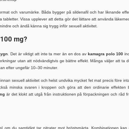
rmat och varumärke. Båda bygger på sildenafil och har liknande effe
tabletter. Vissa upplever att detta gör det lättare att använda läkeme
 mindre och ändå känna sig trygg inför sexuell aktivitet.
 100 mg?
dygn
. Det är viktigt att inte ta mer än en dos av
kamagra polo 100
in
rkningar utan att nödvändigtvis ge bättre effekt. Många väljer att ta 
dan efter ungefär 10–30 minuter.
innan sexuell aktivitet och helst undvika mycket fet mat precis före int
ckså minska svaren i kroppen och göra att den ordinarie effekten b
ing
är det klokt att utgå från instruktionen på förpackningen och råd f
l om du samtidigt tar nitrater mot bröstsmärta. Kombinationen kan