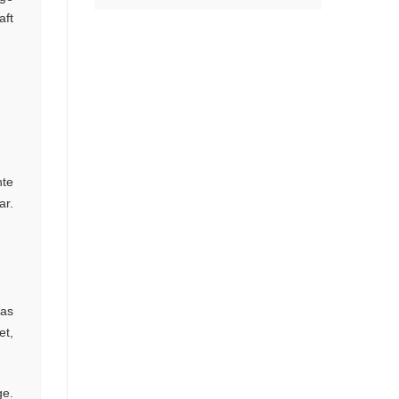
aft
nte
ar.
ras
et,
ge.