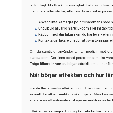
farligt lågt blodtryck. Försiktighet behövs också 
hjärtinfarkt eller stroke, eller om du är osäker på om 
Använd inte
kamagra polo
tillsammans med ni
Undvik vid allvarlig hjärtsjukdom eller instabilt 
Rådgör med
din läkare
om du har lever- eller 
Kontakta din läkare om du fått synstörningar ell
Om du samtidigt använder annan medicin mot erektil 
blanda dem. Det finns också personer som ska vara e
Fråga
läkare innan
du börjar, särskilt om du har fl
När börjar effekten och hur lä
För de flesta märks effekten inom 10–60 minuter, of
sexuellt för att en
erektion
ska uppstå. Man kan säga 
snarare än att automatiskt skapa en erektion under
Effekten av
kamagra 100 mg tablets
brukar vara i 