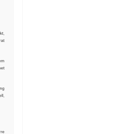
kt,
rat
lem
met
ing
ll,
rre