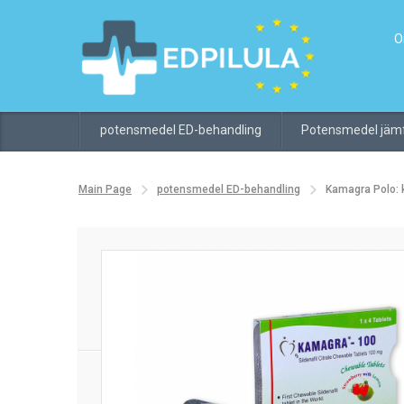
O
potensmedel ED-behandling
Potensmedel jämf
Main Page
potensmedel ED-behandling
Kamagra Polo: 