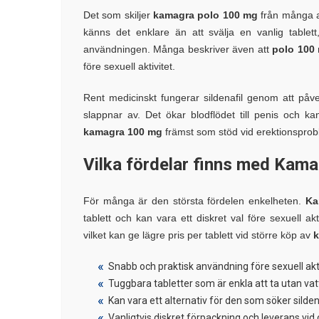
Det som skiljer
kamagra polo 100 mg
från många an
känns det enklare än att svälja en vanlig tabl
användningen. Många beskriver även att
polo 100
före sexuell aktivitet.
Rent medicinskt fungerar sildenafil genom att påverk
slappnar av. Det ökar blodflödet till penis och ka
kamagra 100 mg
främst som stöd vid erektionsprobl
Vilka fördelar finns med Kamag
För många är den största fördelen enkelheten.
Ka
tablett och kan vara ett diskret val före sexuell ak
vilket kan ge lägre pris per tablett vid större köp av
k
Snabb och praktisk användning före sexuell akt
Tuggbara tabletter som är enkla att ta utan va
Kan vara ett alternativ för den som söker silden
Vanligtvis diskret förpackning och leverans vid