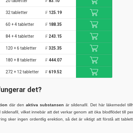
20 tabletter
₣
83.10
32 tabletter
₣
125.19
60 + 4 tabletter
₣
188.35
84 + 4 tabletter
₣
243.15
120 + 6 tabletter
₣
325.35
180 + 8 tabletter
₣
444.07
272 + 12 tabletter
₣
619.52
fungerar det?
tion
där den
aktiva substansen
är sildenafil. Det här läkemedel till
enafil, vilket innebär att det verkar genom att öka blodflödet till pe
ing sker ingen ordentlig erektion, så det är viktigt att förstå att tablet