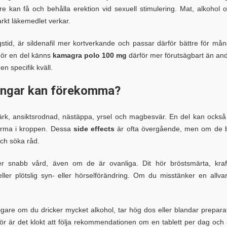
are kan få och behålla erektion vid sexuell stimulering. Mat, alkohol 
arkt läkemedlet verkar.
gstid, är sildenafil mer kortverkande och passar därför bättre för må
. För en del känns
kamagra polo 100 mg
därför mer förutsägbart än an
en specifik kväll.
ningar kan förekomma?
värk, ansiktsrodnad, nästäppa, yrsel och magbesvär. En del kan också
 varma i kroppen. Dessa
side effects
är ofta övergående, men om de b
och söka råd.
ver snabb vård, även om de är ovanliga. Dit hör bröstsmärta, kraf
ler plötslig syn- eller hörselförändring. Om du misstänker en allvar
ligare om du dricker mycket alkohol, tar hög dos eller blandar prepara
 är det klokt att följa rekommendationen om en tablett per dag och 