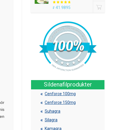
41.9895
₣
Sildenafilprodukter
Cenforce 100mg
hör
Cenforce 150mg
nis
Suhagra
ten
Silagra
Kamagra