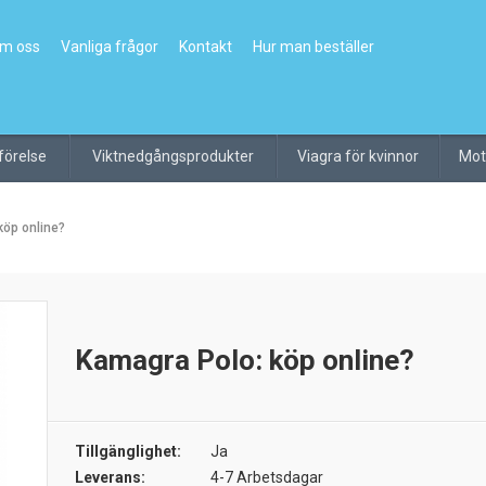
m oss
Vanliga frågor
Kontakt
Hur man beställer
örelse
Viktnedgångsprodukter
Viagra för kvinnor
Mot
köp online?
Kamagra Polo: köp online?
Tillgänglighet:
Ja
Leverans:
4-7 Arbetsdagar