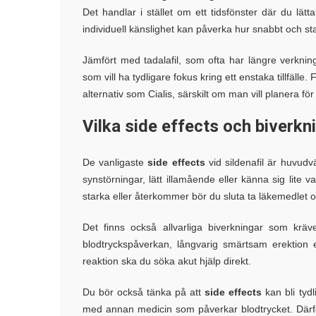
Det handlar i stället om ett tidsfönster där du lätt
individuell känslighet kan påverka hur snabbt och st
Jämfört med tadalafil, som ofta har längre verknin
som vill ha tydligare fokus kring ett enstaka tillfälle
alternativ som Cialis, särskilt om man vill planera för 
Vilka side effects och biverk
De vanligaste
side effects
vid sildenafil är huvud
synstörningar, lätt illamående eller känna sig lite
starka eller återkommer bör du sluta ta läkemedlet 
Det finns också allvarliga biverkningar som krä
blodtryckspåverkan, långvarig smärtsam erektion el
reaktion ska du söka akut hjälp direkt.
Du bör också tänka på att
side effects
kan bli tyd
med annan medicin som påverkar blodtrycket. Därför