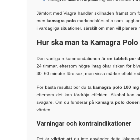
Jämfört med Viagra handlar skillnaden främst om fo
men
kamagra polo
marknadsförs ofta som tuggbara 
i vardagliga situationer, särskilt om man vill planera
Hur ska man ta Kamagra Polo
Den vanliga rekommendationen är
en tablett per 
24 timmar, eftersom högre intag ökar risken för bive
30–60 minuter före sex, men vissa märker effekt re
För bästa resultat bör du ta
kamagra polo 100 mg
eftersom det kan fördröja effekten. Alkohol kan o
svagare. Om du funderar på
kamagra polo doser
vården.
Varningar och kontraindikationer
Det är
viktigt att
du inte använder detta läkemede