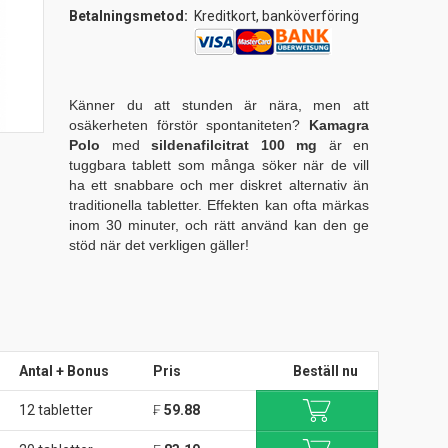
Betalningsmetod:
Kreditkort, banköverföring
Känner du att stunden är nära, men att
osäkerheten förstör spontaniteten?
Kamagra
Polo
med
sildenafilcitrat 100 mg
är en
tuggbara tablett som många söker när de vill
ha ett snabbare och mer diskret alternativ än
traditionella tabletter. Effekten kan ofta märkas
inom 30 minuter, och rätt använd kan den ge
stöd när det verkligen gäller!
Antal + Bonus
Pris
Beställ nu
12 tabletter
₣
59.88