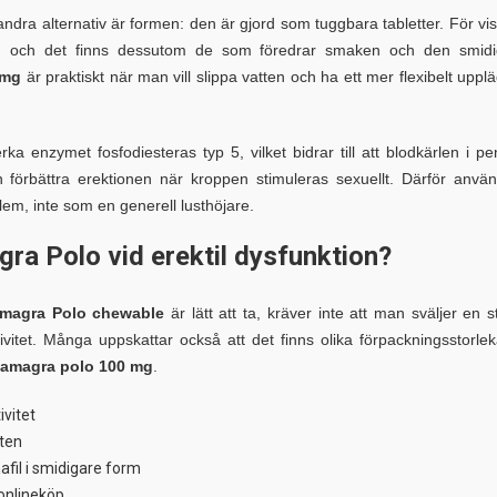
dra alternativ är formen: den är gjord som tuggbara tabletter. För vi
ett, och det finns dessutom de som föredrar smaken och den smid
 mg
är praktiskt när man vill slippa vatten och ha ett mer flexibelt uppl
a enzymet fosfodiesteras typ 5, vilket bidrar till att blodkärlen i pe
n förbättra erektionen när kroppen stimuleras sexuellt. Därför anvä
em, inte som en generell lusthöjare.
ra Polo vid erektil dysfunktion?
magra Polo chewable
är lätt att ta, kräver inte att man sväljer en s
tivitet. Många uppskattar också att det finns olika förpackningsstorlek
amagra polo 100 mg
.
ivitet
tten
afil i smidigare form
 onlineköp