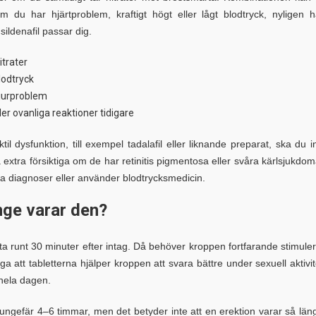
om du har hjärtproblem, kraftigt högt eller lågt blodtryck, nyligen h
sildenafil passar dig.
trater
blodtryck
njurproblem
er ovanliga reaktioner tidigare
dysfunktion, till exempel tadalafil eller liknande preparat, ska du i
xtra försiktiga om de har retinitis pigmentosa eller svåra kärlsjukdom
era diagnoser eller använder blodtrycksmedicin.
nge varar den?
ta runt 30 minuter efter intag. Då behöver kroppen fortfarande stimule
att tabletterna hjälper kroppen att svara bättre under sexuell aktivit
 hela dagen.
ungefär 4–6 timmar, men det betyder inte att en erektion varar så län