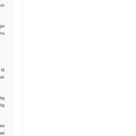
och
nga
dra
 få
lir
tig
lig
tet
att