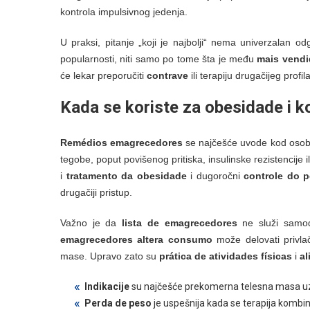
kontrola impulsivnog jedenja.
U praksi, pitanje „koji je najbolji“ nema univerzalan o
popularnosti, niti samo po tome šta je među
mais vend
će lekar preporučiti
contrave
ili terapiju drugačijeg profi
Kada se koriste za
obesidade
i k
Remédios emagrecedores
se najčešće uvode kod oso
tegobe, poput povišenog pritiska, insulinske rezistencije 
i
tratamento da obesidade
i dugoročni
controle do 
drugačiji pristup.
Važno je da
lista de emagrecedores
ne služi samod
emagrecedores altera consumo
može delovati privla
mase. Upravo zato su
prática de atividades físicas
i
al
Indikacije
su najčešće prekomerna telesna masa uz 
Perda de peso
je uspešnija kada se terapija kombi