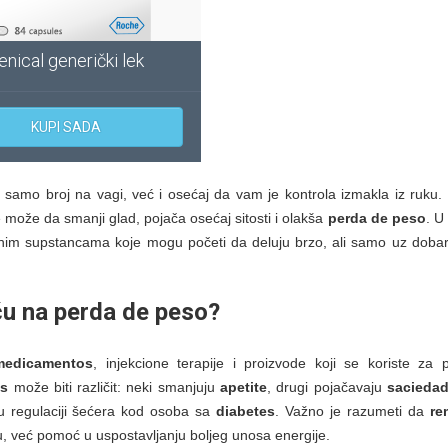
enical generički lek
KUPI SADA
 samo broj na vagi, već i osećaj da vam je kontrola izmakla iz ruku. 
je može da smanji glad, pojača osećaj sitosti i olakša
perda de peso
. U 
vnim supstancama koje mogu početi da deluju brzo, ali samo uz dobar 
ču na
perda de peso
?
medicamentos
, injekcione terapije i proizvode koji se koriste za 
es
može biti različit: neki smanjuju
apetite
, drugi pojačavaju
sacieda
 u regulaciji šećera kod osoba sa
diabetes
. Važno je razumeti da
re
 već pomoć u uspostavljanju boljeg unosa energije.