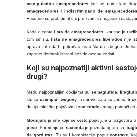
manipulados emagrecedores
koji se nude kao drug
emagrecedores
i
indiscriminado de emagrecedore
Posebno su problematični proizvodi sa nejasnim sastavo
Kada gledate
lista de emagrecedores
, korisno je razl
tom smislu,
lista de emagrecedores liberados
nije is
upravo zato da bi potrošač znao šta da izbegne. Jednak
zapravo dodatak ishrani bez dokazane koristi.
Koji su najpoznatiji aktivni sastoj
drugi?
Među najpoznatijim opcijama su
semaglutida
,
liraglut
što su
ozempic
i
wegovy
, a upravo zato su veoma traž
deluju tako što pojačavaju
saciedade
i mogu pomoći da o
Mounjaro
je ime koje se često pojavljuje u razgovoru o
peso
. Pored njega,
saxenda
je poznata opcija sa
lirag
de gorduras
. Tu su i kombinacije poput
contrave
, ko