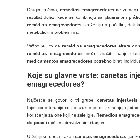
Drugim rečima,
remédios emagrecedores
ne zamenjuj
rezultat dolazi kada se kombinuju sa planiranom
práti
remédios emagrecedores
izraženiji na početku, dok k
metaboličkim problemima.
Važno je i to da
remédios emagrecedores altera co
remédios emagrecedores
može značiti manje gladi, 
medicamentos emagrecedores
potrebno birati individu
Koje su glavne vrste:
canetas inj
emagrecedores
?
Najčešće se govori o tri grupe:
canetas injetáveis
,
Injekcione terapije su popularne jer se primenjuju jedno
korišćenje za one koji ne žele igle.
Remédios emagrece
do peso
i opštim zdravstvenim stanjem.
U Srbiji se dosta traže i
canetas emagrecedoras
, jer k