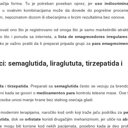
ačija forma. Tu je potreban poseban oprez, jer
uso indiscrimin
s
u ovakvim kombinacijama može da dovede do pogrešne procene 
m, nepoznatom dozom ili obećanjima o brzim rezultatima bez osnove.
ikovati ono što je registrovano od onoga što je samo marketinški atrak
to što i ponuda sa interneta, a
lista de emagrecedores irregulares
o je važno pratiti da li preparat pripada grupi za
para emagrecimen
ci:
semaglutida
,
liraglututa
,
tirzepatida
i
ida
i
tirzepatida
. Preparati sa
semaglutida
često se vezuju za brend
eni kada se govori o
medicamentos para
kontrolu telesne mase. Ove t
soba unosi manje hrane bez stalnog osećaja gladi.
 modernim terapijama, naročito kod onih koji traže jaču podršku za
pe
lutida
, dok se
orlistate
koristi drugačijim mehanizmom, jer utiče na
ab
je mogu biti korisne kod nekih pacijenata, posebno kada je deo pro