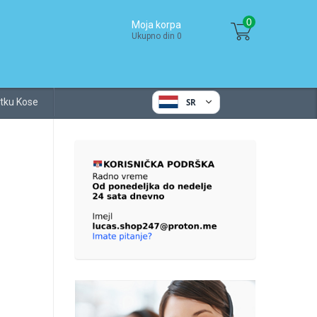
0
Moja korpa
Ukupno din 0
tku Kose
SR