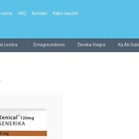
 nama
FAQ
Kontakt
Kako naručiti
is Levitra
Emagrecedores
Ženska Viagra
Ka Ak Gubi
?