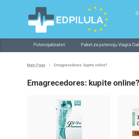
O
Potencijalizatori
Paket za potenciju Viagra Cial
Main Page
Emagrecedores: kupite online?
Emagrecedores: kupite online