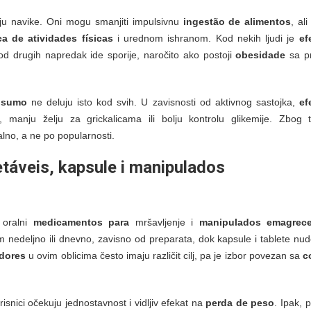
u navike. Oni mogu smanjiti impulsivnu
ingestão de alimentos
, ali
ca de atividades físicas
i urednom ishranom. Kod nekih ljudi je
ef
od drugih napredak ide sporije, naročito ako postoji
obesidade
sa p
nsumo
ne deluju isto kod svih. U zavisnosti od aktivnog sastojka,
ef
manju želju za grickalicama ili bolju kontrolu glikemije. Zbog 
alno, a ne po popularnosti.
etáveis
, kapsule i
manipulados
 oralni
medicamentos para
mršavljenje i
manipulados emagrec
m nedeljno ili dnevno, zavisno od preparata, dok kapsule i tablete nu
dores
u ovim oblicima često imaju različit cilj, pa je izbor povezan sa
c
orisnici očekuju jednostavnost i vidljiv efekat na
perda de peso
. Ipak, p