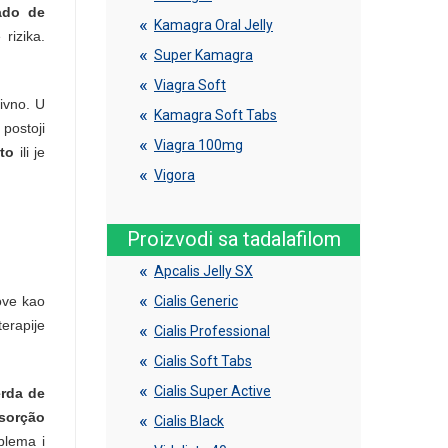
ado de
Kamagra Oral Jelly
rizika.
Super Kamagra
Viagra Soft
tivno. U
Kamagra Soft Tabs
postoji
Viagra 100mg
to
ili je
Vigora
Proizvodi sa tadalafilom
Apcalis Jelly SX
ove kao
Cialis Generic
erapije
Cialis Professional
Cialis Soft Tabs
Cialis Super Active
rda de
sorção
Cialis Black
blema i