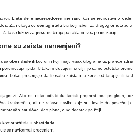
dgovor.
Lista de emagrecedores
nije rang koji se jednostavno
orde
idos
. Za nekoga će
semaglutida
biti bolji izbor, za drugog
orlistate
, a
la. Zato se lekovi za
peso
ne biraju po reklami, već po indikaciji.
ome su zaista namenjeni?
ba sa
obesidade
ili kod onih koji imaju višak kilograma uz prateće zdr
ili poremećaja lipida. U takvim slučajevima cilj nije samo estetska prom
peso
. Lekar procenjuje da li osoba zaista ima korist od terapije ili je 
ijagnozi. Ako se neko odluči da koristi preparat bez pregleda,
re
čno kratkoročno, ali ne rešava navike koje su dovele do povećanja 
imentação saudável
deo plana, a ne dodatak po želji.
komorbiditete ili
obesidade
.
nuje sa navikama i praćenjem.