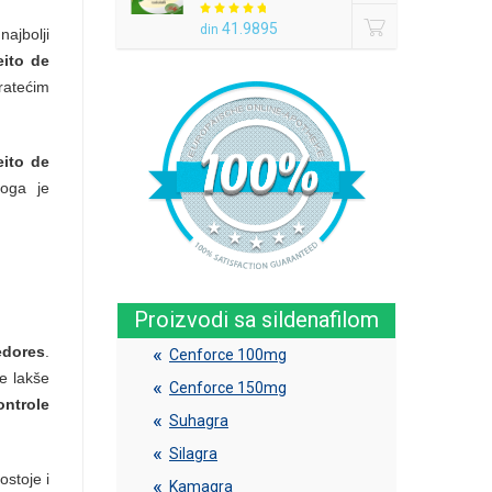
41.9895
din
 najbolji
eito de
ratećim
eito de
toga je
Proizvodi sa sildenafilom
edores
.
Cenforce 100mg
de lakše
Cenforce 150mg
ontrole
Suhagra
Silagra
ostoje i
Kamagra