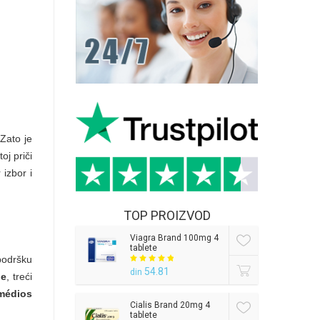
Zato je
toj priči
izbor i
TOP PROIZVOD
Viagra Brand 100mg 4
tablete
podršku
54.81
din
de
, treći
médios
Cialis Brand 20mg 4
tablete