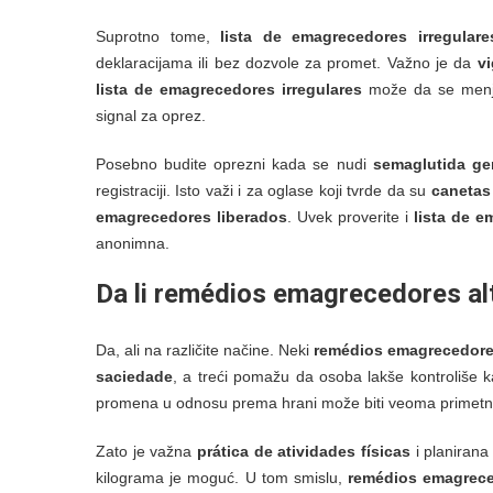
Suprotno tome,
lista de emagrecedores irregulare
deklaracijama ili bez dozvole za promet. Važno je da
vi
lista de emagrecedores irregulares
može da se menja.
signal za oprez.
Posebno budite oprezni kada se nudi
semaglutida ge
registraciji. Isto važi i za oglase koji tvrde da su
canetas 
emagrecedores liberados
. Uvek proverite i
lista de e
anonimna.
Da li
remédios emagrecedores al
Da, ali na različite načine. Neki
remédios emagrecedore
saciedade
, a treći pomažu da osoba lakše kontroliše
promena u odnosu prema hrani može biti veoma primetna.
Zato je važna
prática de atividades físicas
i planiran
kilograma je moguć. U tom smislu,
remédios emagrece