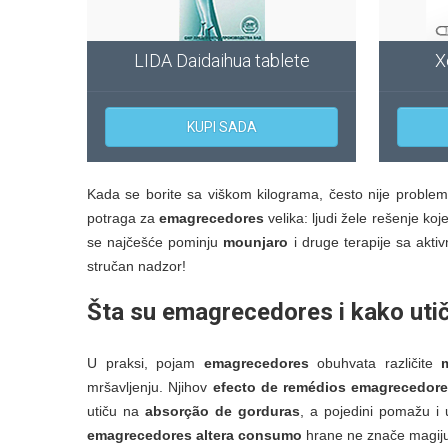
LIDA Daidaihua tablete
X
KUPI SADA
Kada se borite sa viškom kilograma, često nije problem
potraga za
emagrecedores
velika: ljudi žele rešenje ko
se najčešće pominju
mounjaro
i druge terapije sa akti
stručan nadzor!
Šta su emagrecedores i kako uti
U praksi, pojam
emagrecedores
obuhvata različite
mršavljenju. Njihov
efecto de remédios emagrecedor
utiču na
absorção de gorduras
, a pojedini pomažu i
emagrecedores altera consumo
hrane ne znače magiju,