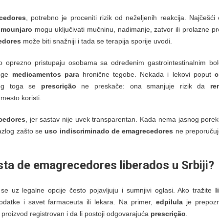
cedores
, potrebno je proceniti rizik od neželjenih reakcija. Najčešći
i
mounjaro
mogu uključivati mučninu, nadimanje, zatvor ili prolazne p
edores
može biti snažniji i tada se terapija sporije uvodi.
bno oprezno pristupaju osobama sa određenim gastrointestinalnim bol
ruge
medicamentos para
hronične tegobe. Nekada i lekovi poput
c
Zbog toga se
prescrição
ne preskače: ona smanjuje rizik da
re
esto koristi.
cedores
, jer sastav nije uvek transparentan. Kada nema jasnog porekl
razlog zašto se
uso indiscriminado de emagrecedores
ne preporučuje
ista de emagrecedores liberados
u Srbiji?
se uz legalne opcije često pojavljuju i sumnjivi oglasi. Ako tražite
l
odatke i savet farmaceuta ili lekara. Na primer,
edpilula
je prepoz
je proizvod registrovan i da li postoji odgovarajuća
prescrição
.