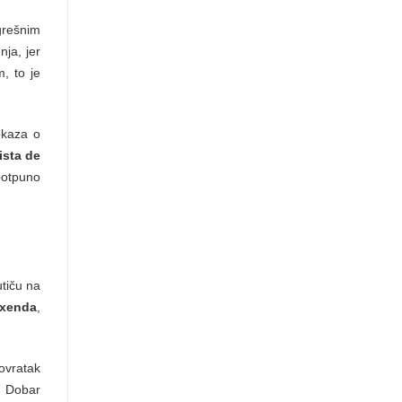
grešnim
nja, jer
, to je
kaza o
lista de
potpuno
utiču na
xenda
,
povratak
e. Dobar