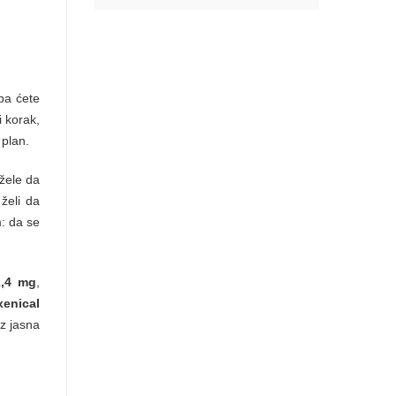
 pa ćete
i korak,
 plan.
 žele da
 želi da
: da se
2,4 mg
,
xenical
z jasna