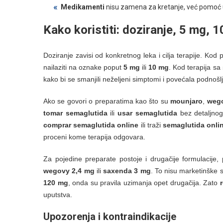
Medikamenti
nisu zamena za kretanje, već pomoć 
Kako koristiti: doziranje,
5 mg
,
1
Doziranje zavisi od konkretnog leka i cilja terapije. Kod
nailaziti na oznake poput
5 mg
ili
10 mg
. Kod terapija sa
kako bi se smanjili neželjeni simptomi i povećala podnošlj
Ako se govori o preparatima kao što su
mounjaro
,
weg
tomar semaglutida
ili
usar semaglutida
bez detaljnog 
comprar semaglutida online
ili traži
semaglutida onli
proceni kome terapija odgovara.
Za pojedine preparate postoje i drugačije formulacije,
wegovy 2,4 mg
ili
saxenda 3 mg
. To nisu marketinške si
120 mg
, onda su pravila uzimanja opet drugačija. Zato
uputstva.
Upozorenja i kontraindikacije