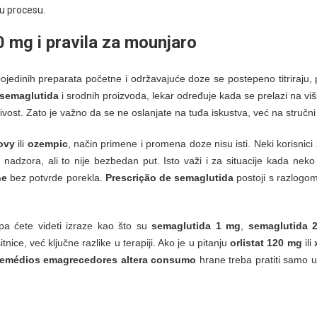
u procesu.
0 mg
i pravila za
mounjaro
 pojedinih preparata početne i održavajuće doze se postepeno titriraju,
semaglutida
i srodnih proizvoda, lekar određuje kada se prelazi na viš
ivost. Zato je važno da se ne oslanjate na tuđa iskustva, već na stručni
ovy
ili
ozempic
, način primene i promena doze nisu isti. Neki korisnici
nadzora, ali to nije bezbedan put. Isto važi i za situacije kada neko
ne
bez potvrde porekla.
Prescrição de semaglutida
postoji s razlogom
 pa ćete videti izraze kao što su
semaglutida 1 mg
,
semaglutida 
tnice, već ključne razlike u terapiji. Ako je u pitanju
orlistat 120 mg
ili
remédios emagrecedores altera consumo
hrane treba pratiti samo u