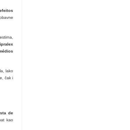
efeitos
robavne
estima,
ipralex
médios
a, lako
, čak i
ista de
nat kao