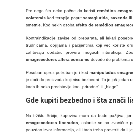
Pre nego što neko počne da koristi
remédios emagre
colaterais
kod terapija poput
semaglutida
,
saxenda
il
smetnje. Kod nekih osoba
efeito de remédios emagrec
Kontraindikacije zavise od preparata, ali lekari pose
trudnicama, dojiljama i pacijentima koji već koriste d
zahtevaju dodatnu proveru mogućih interakcija. 
emagrecedores altera consumo
dovede do problema um
Poseban oprez potreban je i kod
manipulados emagre
je doći do proizvoda koji nisu bezbedni. To je još jedan 
kada ih neko predstavlja kao „prirodne“ ili „blage“.
Gde kupiti bezbedno i šta znači
l
Na tržištu Srbije, kupovina mora da bude pažljiva, jer 
emagrecedores liberados
, oslonite se na zvanične p
pouzdan izvor informacija, ali i tada treba proveriti da li 