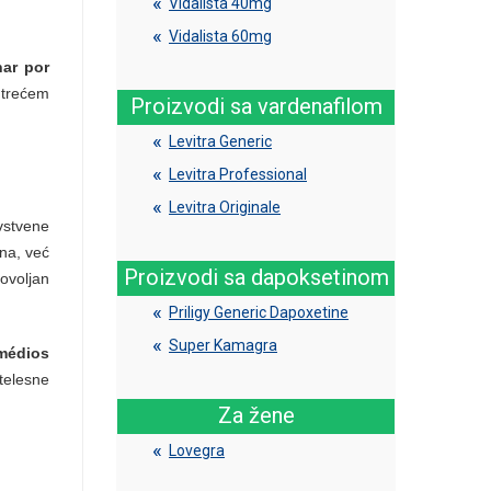
Vidalista 40mg
Vidalista 60mg
nar por
 trećem
Proizvodi sa vardenafilom
Levitra Generic
Levitra Professional
Levitra Originale
avstvene
ena, već
Proizvodi sa dapoksetinom
dovoljan
Priligy Generic Dapoxetine
Super Kamagra
médios
telesne
Za žene
Lovegra