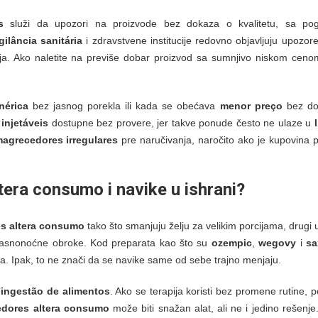
s
služi da upozori na proizvode bez dokaza o kvalitetu, sa po
gilância sanitária
i zdravstvene institucije redovno objavljuju upozore
 Ako naletite na previše dobar proizvod sa sumnjivo niskom cenom
nérica
bez jasnog porekla ili kada se obećava
menor preço
bez do
injetáveis
dostupne bez provere, jer takve ponude često ne ulaze u
magrecedores irregulares
pre naručivanja, naročito ako je kupovina 
tera consumo
i navike u ishrani?
s altera consumo
tako što smanjuju želju za velikim porcijama, drugi 
 kasnonoćne obroke. Kod preparata kao što su
ozempic
,
wegovy
i
sa
 Ipak, to ne znači da se navike same od sebe trajno menjaju.
a
ingestão de alimentos
. Ako se terapija koristi bez promene rutine, 
dores altera consumo
može biti snažan alat, ali ne i jedino rešenj