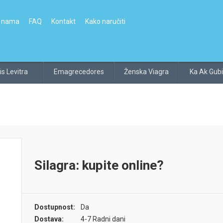
 nama
FAQ
Kontakt
Kako naručiti
is Levitra
Emagrecedores
Ženska Viagra
Ka Ak Gubi
Silagra: kupite online?
Dostupnost:
Da
Dostava:
4-7 Radni dani