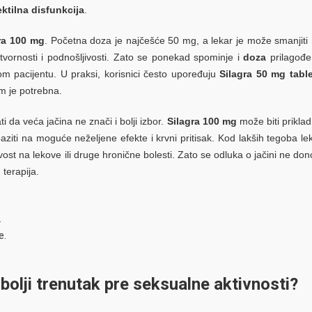
ektilna disfunkcija
.
ra 100 mg
. Početna doza je najčešće 50 mg, a lekar je može smanjiti
tvornosti i podnošljivosti. Zato se ponekad spominje i
doza
prilagođ
 pacijentu. U praksi, korisnici često upoređuju
Silagra 50 mg table
im je potrebna.
i da veća jačina ne znači i bolji izbor.
Silagra 100 mg
može biti prikla
paziti na moguće neželjene efekte i krvni pritisak. Kod lakših tegoba le
vost na lekove ili druge hronične bolesti. Zato se odluka o jačini ne don
 terapija.
.
e.
jbolji trenutak pre seksualne aktivnosti?