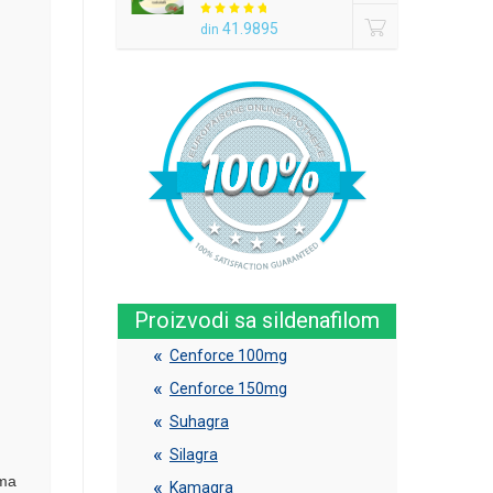
41.9895
din
Proizvodi sa sildenafilom
Cenforce 100mg
Cenforce 150mg
Suhagra
Silagra
ima
Kamagra