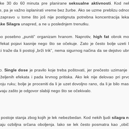
ilike 30 do 60 minuta pre planirane
seksualne aktivnosti
. Kod ne
e, pa je važno isplanirati vreme bez žurbe. Ako se uzme preblizu odno
 zapravo u tome što još nije postignuta potrebna koncentracija lek
ake Silagra
unapred, a ne u poslednjem trenutku.
no posebno „puniti“ organizam hranom. Naprotiv,
high fat
obrok mo
fekat pojavi kasnije nego što se očekuje. Zato je često bolje uzeti 
i traže da li postoji „brži trik“, nema sigurnog načina da se dejstvo ub
no.
Single dose
je pravilo koje treba poštovati, jer prečesto uzimanje
eželjenih efekata i pada krvnog pritiska. Ako lek nije delovao pri pr
u ruku; bolje je proceniti da li je uzet dovoljno rano, da li je bilo ma
avaju zašto je odgovor slabiji nego što se očekivalo.
i postoje stanja zbog kojih je lek nebezbedan. Kod nekih ljudi
silagra n
maju ozbiljna srčana oboljenja. Iako se lek često posmatra kao „obi