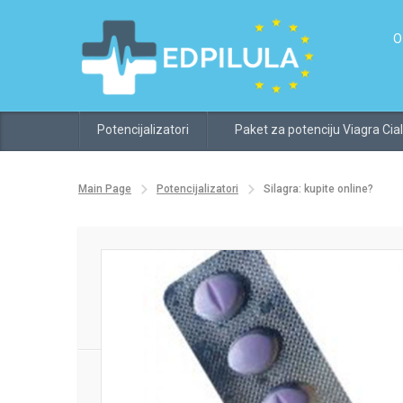
O
Potencijalizatori
Paket za potenciju Viagra Cial
Main Page
Potencijalizatori
Silagra: kupite online?