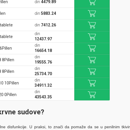
illen
din
4479.89
llen
din
5883.24
 tablete
din
7412.26
din
 tablete
12437.97
din
6Pillen
16654.18
din
 8Pillen
19555.76
din
 8Pillen
25734.70
din
10 10Pillen
34911.32
din
20 0Pillen
43543.35
a krvne sudove?
ilne disfunkcije. U praksi, to znači da pomaže da se u penilnim tkiv