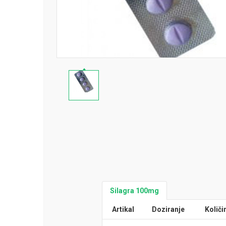
Silagra 100mg
Artikal
Doziranje
Količi