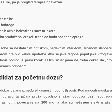
essure
, pa je pregled terapije obavezan.
 sastojke.
i bubrega.
nih očnih bolesti bez saveta lekara.
 ka produženoj erekciji treba da budu posebno oprezni.
osobe sa nestabilnim pritiskom, nedavnim infarktom, srčanom slabošću 
karom pre bilo kakve upotrebe. Ako se jave tegobe poput jake vrtoglavi
ical
pomoć je pravi korak. U tim situacijama ne treba čekati da „pr
aniranim odnosom.
ndidat za početnu dozu?
 dobar balans između efikasnosti i podnošljivosti. Kod mnogih muškar
 upravo ta jačina pruža dovoljno snažan odgovor bez nepotreb
 razmotriti povećanje na
100 mg
, a ako su neželjeni efekti izraženi