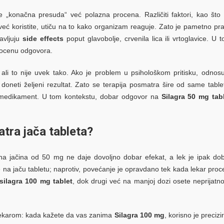
e „konačna presuda“ već polazna procena. Različiti faktori, kao što
 već koristite, utiču na to kako organizam reaguje. Zato je pametno prat
javljuju
side effects
poput glavobolje, crvenila lica ili vrtoglavice. U 
rocenu odgovora.
 ali to nije uvek tako. Ako je problem u psihološkom pritisku, odnos
oneti željeni rezultat. Zato se terapija posmatra šire od same table
“ medikament. U tom kontekstu, dobar odgovor na
Silagra 50 mg tab
tra jača tableta?
a jačina od 50 mg ne daje dovoljno dobar efekat, a lek je ipak do
 na jaču tabletu; naprotiv, povećanje je opravdano tek kada lekar proc
silagra 100 mg tablet
, dok drugi već na manjoj dozi osete neprijatno
a lekarom: kada kažete da vas zanima
Silagra 100 mg
, korisno je precizir