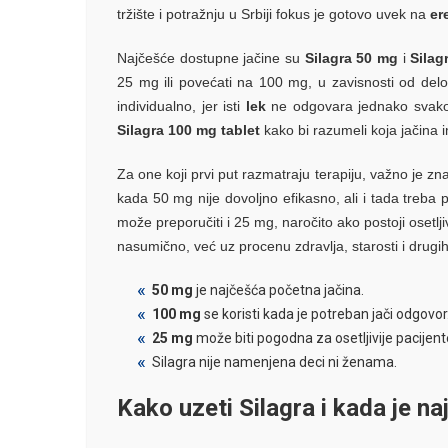
tržište i potražnju u Srbiji fokus je gotovo uvek na
er
Najčešće dostupne jačine su
Silagra 50 mg
i
Silag
25 mg ili povećati na 100 mg, u zavisnosti od delo
individualno, jer isti
lek
ne odgovara jednako svakom
Silagra 100 mg tablet
kako bi razumeli koja jačina 
Za one koji prvi put razmatraju terapiju, važno je znat
kada 50 mg nije dovoljno efikasno, ali i tada treba 
može preporučiti i 25 mg, naročito ako postoji osetlji
nasumično, već uz procenu zdravlja, starosti i drugih
50 mg
je najčešća početna jačina.
100 mg
se koristi kada je potreban jači odgovor
25 mg
može biti pogodna za osetljivije pacijent
Silagra nije namenjena deci ni ženama.
Kako uzeti Silagra i kada je na