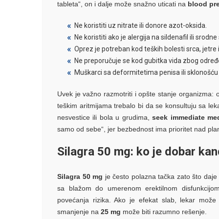
tableta“, on i dalje može snažno uticati na
blood pr
Ne koristiti uz nitrate ili donore azot-oksida.
Ne koristiti ako je alergija na sildenafil ili srodne
Oprez je potreban kod teških bolesti srca, jetre 
Ne preporučuje se kod gubitka vida zbog određe
Muškarci sa deformitetima penisa ili sklonošću
Uvek je važno razmotriti i opšte stanje organizma: 
teškim aritmijama trebalo bi da se konsultuju sa le
nesvestice ili bola u grudima,
seek immediate med
samo od sebe“, jer bezbednost ima prioritet nad pl
Silagra 50 mg: ko je dobar ka
Silagra 50 mg
je često polazna tačka zato što daje
sa blažom do umerenom erektilnom disfunkcijom
povećanja rizika. Ako je efekat slab, lekar može
smanjenje na
25 mg
može biti razumno rešenje.