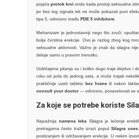
pojača
protok krvi
onda kada postoji seksualna stimu
jer bez tog signala lek ne može pokazati puni efe
tipa 5, odnosno među
PDE 5 inhibitore
.
Mehanizam je jednostavniji nego što zvuči: opušta
bolja čvrstina erekcije. Ovo je razlog zbog kog mn
seksualne aktivnosti. Važno je znati da silagra ni
deluje samo u pravom trenutku.
Uobičajena pitanja su i koliko dugo traje dejstvo i 
roku od pola do jednog sata, a može trajati nekolik
praktičnije uzeti tabletu
bez hrane
ili nakon lakš
consult your doctor
— odnosno, posavetovati se s
Za koje se potrebe koriste Sila
Najvažnija
namena leka
Silagra je lečenje erekt
pretragama često traže izrazi poput
Silagra uses
postizanjem ili održavanjem erekcije. U nekim izvori