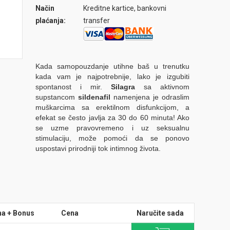
Način
Kreditne kartice, bankovni
plaćanja:
transfer
Kada samopouzdanje utihne baš u trenutku
kada vam je najpotrebnije, lako je izgubiti
spontanost i mir.
Silagra
sa aktivnom
supstancom
sildenafil
namenjena je odraslim
muškarcima sa erektilnom disfunkcijom, a
efekat se često javlja za 30 do 60 minuta! Ako
se uzme pravovremeno i uz seksualnu
stimulaciju, može pomoći da se ponovo
uspostavi prirodniji tok intimnog života.
na + Bonus
Cena
Naručite sada