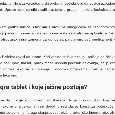
lacija. Ne izaziva automatski erekciju; potrebno je da postoji uzbuđen
kat. Upravo zato se
sildenafil
svrstava u grupu inhibitora fosfodiester
njem glatkih mišića u
krvnim sudovima
omogućava se veći dotok krv
ogi pacijenti primećuju da lek pomaže da se vrati osećaj kontrole to
je afrodizijak i nije zamena za odnos sa partnerom, već medikament k
da li efekat zavisi od hrane. Kod većine muškaraca lek počinje da deluj
o sati. Ipak, masniji obrok može usporiti početak delovanja, pa je če
eg obroka. Ako se javi sumnja u odgovor organizma, uvek je pame
a lekarom.
gra tablet i koje jačine postoje?
ilne disfunkcije kod odraslih muškaraca. To je i razlog zbog kog s
, iako je u srpskom smislu dovoljno reći da se koristi za poteškoće
ma se pominju i druga stanja, poput plućne arterijske hipertenzije, ali