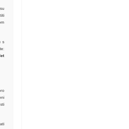
 su
iti
tom
u s
te:
let
bro
eni
sti
ati