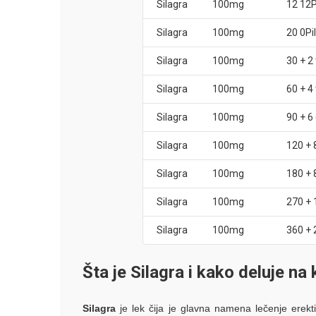
Silagra
100mg
12 12P
Silagra
100mg
20 0Pi
Silagra
100mg
30 + 2
Silagra
100mg
60 + 4
Silagra
100mg
90 + 6 
Silagra
100mg
120 + 8
Silagra
100mg
180 + 8
Silagra
100mg
270 + 
Silagra
100mg
360 + 
Šta je Silagra i kako deluje n
Silagra
je lek čija je glavna namena lečenje erekt