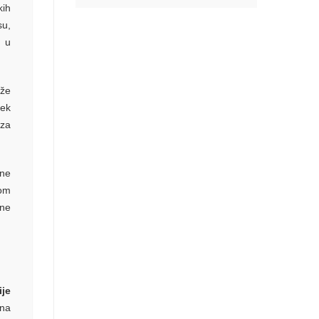
kih
su,
a u
že
lek
rza
 ne
vom
sne
ije
čna