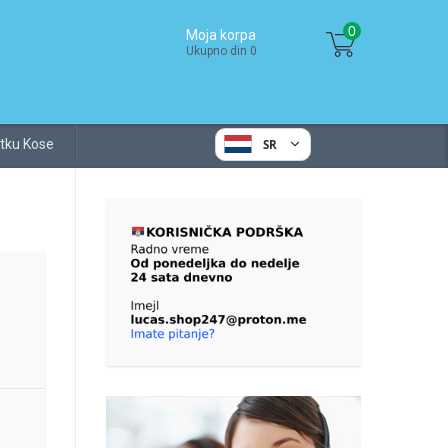
0
Moja korpa
Ukupno din 0
tku Kose
SR