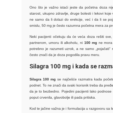
Ono što je važno istaći jeste da početna doza nij
starost, ukupno zdravlje, druge bolesti i lekovi koje
ne samo da li dolazi do erekcije, već i da li se po
smislu, 50 mg je često razumna početna mera za p
Neki pacijenti očekuju da će veća doza rešiti sve,
partnerom, umoru ili alkoholu, ni
100 mg
ne mora d
potrebno je razumeti uzrok, a ne samo „pojačati
često znači da je doza pogodila pravu meru.
Silagra 100 mg i kada se razma
Silagra 100 mg
se najčešće razmatra kada početn
podnet. To ne znači da svaki korisnik treba da pređe
da je to bezbedno. Pojedini pacijenti lako podnose
poput crvenila, glavobolje ili pada pritiska.
Kod te jačine važna je i formulacija u razgovoru s