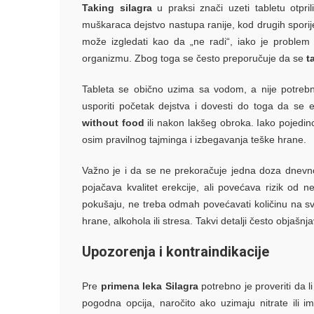
Taking silagra
u praksi znači uzeti tabletu otpr
muškaraca dejstvo nastupa ranije, kod drugih sporij
može izgledati kao da „ne radi“, iako je problem
organizmu. Zbog toga se često preporučuje da se
t
Tableta se obično uzima sa vodom, a nije potreb
usporiti početak dejstva i dovesti do toga da se e
without food
ili nakon lakšeg obroka. Iako pojedinc
osim pravilnog tajminga i izbegavanja teške hrane.
Važno je i da se ne prekoračuje jedna doza dnev
pojačava kvalitet erekcije, ali povećava rizik od n
pokušaju, ne treba odmah povećavati količinu na svoj
hrane, alkohola ili stresa. Takvi detalji često objašnj
Upozorenja i kontraindikacije
Pre
primena leka Silagra
potrebno je proveriti da l
pogodna opcija, naročito ako uzimaju nitrate ili i