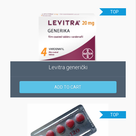
TOP
Levitra generički
ADD TO CART
TOP