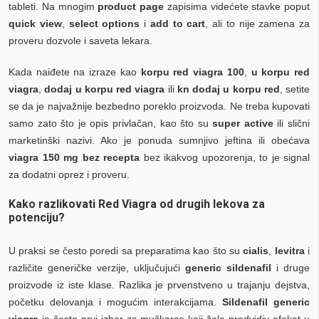
tableti. Na mnogim
product page
zapisima videćete stavke poput
quick view
,
select options
i
add to cart
, ali to nije zamena za
proveru dozvole i saveta lekara.
Kada naiđete na izraze kao
korpu red viagra 100
,
u korpu red
viagra
,
dodaj u korpu red viagra
ili
kn dodaj u korpu red
, setite
se da je najvažnije bezbedno poreklo proizvoda. Ne treba kupovati
samo zato što je opis privlačan, kao što su
super active
ili slični
marketinški nazivi. Ako je ponuda sumnjivo jeftina ili obećava
viagra 150 mg bez recepta
bez ikakvog upozorenja, to je signal
za dodatni oprez i proveru.
Kako razlikovati Red Viagra od drugih lekova za
potenciju?
U praksi se često poredi sa preparatima kao što su
cialis
,
levitra
i
različite generičke verzije, uključujući
generic sildenafil
i druge
proizvode iz iste klase. Razlika je prvenstveno u trajanju dejstva,
početku delovanja i mogućim interakcijama.
Sildenafil generic
viagra
je često prvi izbor za muškarce koji žele predvidiv efekat u