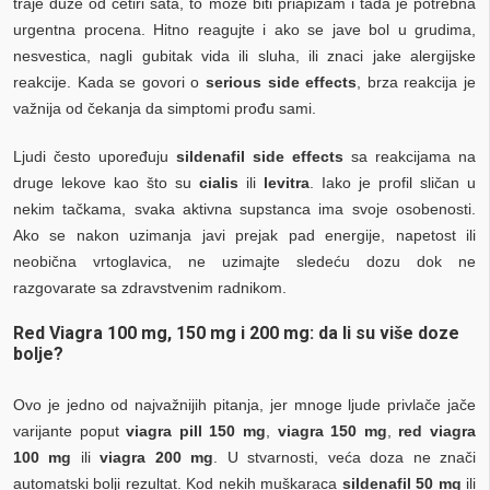
traje duže od četiri sata, to može biti priapizam i tada je potrebna
urgentna procena. Hitno reagujte i ako se jave bol u grudima,
nesvestica, nagli gubitak vida ili sluha, ili znaci jake alergijske
reakcije. Kada se govori o
serious side effects
, brza reakcija je
važnija od čekanja da simptomi prođu sami.
Ljudi često upoređuju
sildenafil side effects
sa reakcijama na
druge lekove kao što su
cialis
ili
levitra
. Iako je profil sličan u
nekim tačkama, svaka aktivna supstanca ima svoje osobenosti.
Ako se nakon uzimanja javi prejak pad energije, napetost ili
neobična vrtoglavica, ne uzimajte sledeću dozu dok ne
razgovarate sa zdravstvenim radnikom.
Red Viagra 100 mg, 150 mg i 200 mg: da li su više doze
bolje?
Ovo je jedno od najvažnijih pitanja, jer mnoge ljude privlače jače
varijante poput
viagra pill 150 mg
,
viagra 150 mg
,
red viagra
100 mg
ili
viagra 200 mg
. U stvarnosti, veća doza ne znači
automatski bolji rezultat. Kod nekih muškaraca
sildenafil 50 mg
ili