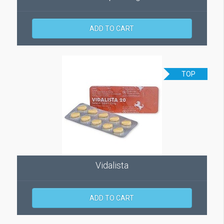
ADD TO CART
TOP
Vidalista
ADD TO CART