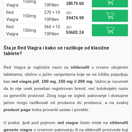
150mg
28579.60
Viagra
10Pillen
Red
270 + 10
din
150mg
39474.99
Viagra
10Pillen
Red
360 + 10
din
150mg
50603.24
Viagra
10Pillen
Šta je Red Viagra i kako se razlikuje od klasične
tablete?
Red Viagra je najčešće naziv za
sildenafil
u crveno obojenim
tabletama, obično u jačim varijantama koje se na tržištu pojavljuju
kao
red viagra pill
,
100 mg
,
150 mg
ili
200 mg
. Važno je razumeti
da to nije uvek poseban registrovan brend, već kolokvijalni naziv
za generički proizvod. Zbog toga se izgled, pakovanje i dostupne
jačine mogu razlikovati od prodavca do prodavca, a na svakoj
product page
treba proveriti sastav i poreklo.
U praksi, ljudi pod pojmom
red viagra
često misle na
sildenafil
generic viagra
u crvenom pakovanju ili na sildenafil proizvode koji