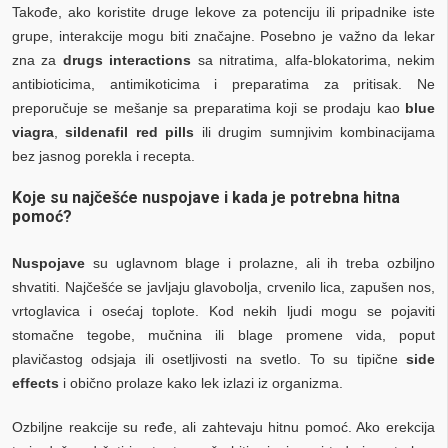
Takođe, ako koristite druge lekove za potenciju ili pripadnike iste
grupe, interakcije mogu biti značajne. Posebno je važno da lekar
zna za
drugs interactions
sa nitratima, alfa-blokatorima, nekim
antibioticima, antimikoticima i preparatima za pritisak. Ne
preporučuje se mešanje sa preparatima koji se prodaju kao
blue
viagra
,
sildenafil red pills
ili drugim sumnjivim kombinacijama
bez jasnog porekla i recepta.
Koje su najčešće nuspojave i kada je potrebna hitna
pomoć?
Nuspojave
su uglavnom blage i prolazne, ali ih treba ozbiljno
shvatiti. Najčešće se javljaju glavobolja, crvenilo lica, zapušen nos,
vrtoglavica i osećaj toplote. Kod nekih ljudi mogu se pojaviti
stomačne tegobe, mučnina ili blage promene vida, poput
plavičastog odsjaja ili osetljivosti na svetlo. To su tipične
side
effects
i obično prolaze kako lek izlazi iz organizma.
Ozbiljne reakcije su ređe, ali zahtevaju hitnu pomoć. Ako erekcija