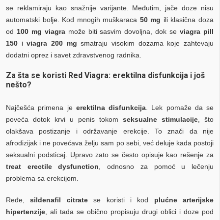
se reklamiraju kao snažnije varijante. Međutim, jače doze nisu
automatski bolje. Kod mnogih muškaraca
50 mg
ili klasična doza
od
100 mg viagra
može biti sasvim dovoljna, dok se
viagra pill
150
i
viagra 200 mg
smatraju visokim dozama koje zahtevaju
dodatni oprez i savet zdravstvenog radnika.
Za šta se koristi Red Viagra: erektilna disfunkcija i još
nešto?
Najčešća primena je
erektilna disfunkcija
. Lek pomaže da se
poveća dotok krvi u penis tokom
seksualne stimulacije
, što
olakšava postizanje i održavanje erekcije. To znači da nije
afrodizijak i ne povećava želju sam po sebi, već deluje kada postoji
seksualni podsticaj. Upravo zato se često opisuje kao rešenje za
treat erectile dysfunction
, odnosno za pomoć u lečenju
problema sa erekcijom.
Ređe,
sildenafil citrate
se koristi i kod
plućne arterijske
hipertenzije
, ali tada se obično propisuju drugi oblici i doze pod