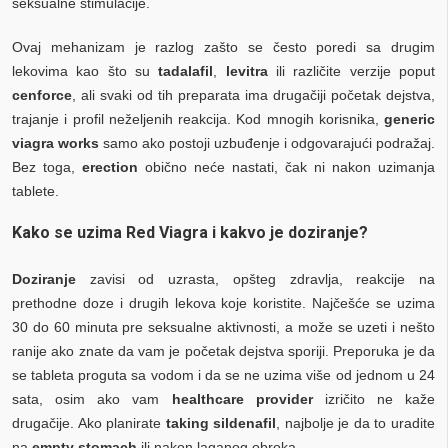
seksualne stimulacije.
Ovaj mehanizam je razlog zašto se često poredi sa drugim
lekovima kao što su
tadalafil
,
levitra
ili različite verzije poput
cenforce
, ali svaki od tih preparata ima drugačiji početak dejstva,
trajanje i profil neželjenih reakcija. Kod mnogih korisnika,
generic
viagra works
samo ako postoji uzbuđenje i odgovarajući podražaj.
Bez toga,
erection
obično neće nastati, čak ni nakon uzimanja
tablete.
Kako se uzima Red Viagra i kakvo je doziranje?
Doziranje
zavisi od uzrasta, opšteg zdravlja, reakcije na
prethodne doze i drugih lekova koje koristite. Najčešće se uzima
30 do 60 minuta pre seksualne aktivnosti, a može se uzeti i nešto
ranije ako znate da vam je početak dejstva sporiji. Preporuka je da
se tableta proguta sa vodom i da se ne uzima više od jednom u 24
sata, osim ako vam
healthcare provider
izričito ne kaže
drugačije. Ako planirate
taking sildenafil
, najbolje je da to uradite
na
empty stomach
ili nakon laganog obroka.