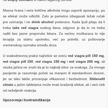
Masna hrana i veće količine alkohola mogu usporiti apsorpciju, pa
se efekat može odložiti. Zato je pametno izbegavati težak ručak
pre uzimanja i ne
drink alcohol
preterano. Kada ljudi pitaju da li
treba
take red viagra
svakog dana, odgovor je da to ne treba
raditi bez jasne preporuke lekara. Za većinu muškaraca to nije
terapija za stalnu upotrebu, već po potrebi, uz poštovanje
vremenskog razmaka između doza.
U svakodnevnoj praksi najčešće se sreću
red viagra pill 150 mg
,
red viagra pill 150
,
red viagra 150 mg
i
red viagra 200 mg
, ali
visoka jačina ne znači da je to najbolji izbor za svakoga. Za mnoge
pacijente je razumnije početi sa manjom ili standardnom dozom,
jer se tako lakše procenjuje efikasnost i bezbednost.
Sildenafil
citrate
u jačim tabletama može imati izraženiji efekat, ali i veći rizik
od neželjenih reakcija.
Upozorenja i kontraindikacije