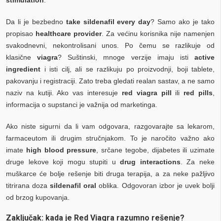
Da li je bezbedno
take sildenafil every day
? Samo ako je tako
propisao
healthcare provider
. Za većinu korisnika nije namenjen
svakodnevni, nekontrolisani unos. Po čemu se razlikuje od
klasične
viagra
? Suštinski, mnoge verzije imaju isti
active
ingredient
i isti cilj, ali se razlikuju po proizvodnji, boji tablete,
pakovanju i registraciji. Zato treba gledati realan sastav, a ne samo
naziv na kutiji. Ako vas interesuje
red viagra pill
ili
red pills
,
informacija o supstanci je važnija od marketinga.
Ako niste sigurni da li vam odgovara, razgovarajte sa lekarom,
farmaceutom ili drugim stručnjakom. To je naročito važno ako
imate
high blood pressure
, srčane tegobe, dijabetes ili uzimate
druge lekove koji mogu stupiti u
drug interactions
. Za neke
muškarce će bolje rešenje biti druga terapija, a za neke pažljivo
titrirana doza
sildenafil oral
oblika. Odgovoran izbor je uvek bolji
od brzog kupovanja.
Zaključak: kada je Red Viagra razumno rešenje?