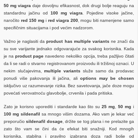
50 mg viagra
daje dovoljnu efikasnost, dok drugi bolje reaguju na
standardnu jačinu od
100 mg viagra
. Pojedine visoke jačine,
naročito
red 150 mg
i
red viagra 200
, mogu biti namenjene samo
specifičnim situacijama i pod većim nadzorom.
Važno je naglasiti da
product has multiple variants
ne znači da
su sve varijante jednako odgovarajuće za svakog korisnika. Kada
je na
product page
navedeno nekoliko opcija, treba pažljivo čitati
da li se radi o stvarno registrovanom proizvodu ili tržišnoj oznaci. U
nekim slučajevima,
multiple variants
služe samo da prodavac
ponudi više pakovanja ili jačina, ali
options may be chosen
isključivo uz razumevanje rizika. Bez savetovanja, jače doze mogu
povećati verovatnoću glavobolje, crvenila i pada pritiska.
Zato je korisno uporediti i standarde kao što su
25 mg
,
50 mg
i
100 mg sildenafil
sa mnogo višim dozama. Ako vam je lekar već
preporučio
sildenafil dosage
, držite se tog plana i ne prelazite ga
zato što vam se čini da će efekat biti snažniji. Kod mnogih
korisnika, stabilna i pravilno izabrana doza radi bolje od