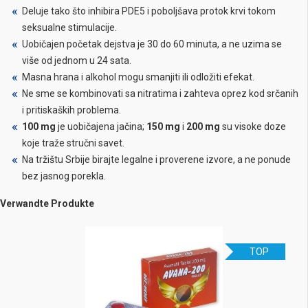
Deluje tako što inhibira PDE5 i poboljšava protok krvi tokom
seksualne stimulacije.
Uobičajen početak dejstva je 30 do 60 minuta, a ne uzima se
više od jednom u 24 sata.
Masna hrana i alkohol mogu smanjiti ili odložiti efekat.
Ne sme se kombinovati sa nitratima i zahteva oprez kod srčanih
i pritiskaških problema.
100 mg
je uobičajena jačina;
150 mg
i
200 mg
su visoke doze
koje traže stručni savet.
Na tržištu Srbije birajte legalne i proverene izvore, a ne ponude
bez jasnog porekla.
Verwandte Produkte
TOP