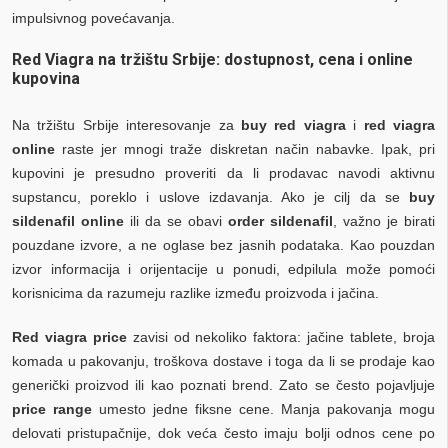
impulsivnog povećavanja.
Red Viagra na tržištu Srbije: dostupnost, cena i online
kupovina
Na tržištu Srbije interesovanje za
buy red viagra
i
red viagra
online
raste jer mnogi traže diskretan način nabavke. Ipak, pri
kupovini je presudno proveriti da li prodavac navodi aktivnu
supstancu, poreklo i uslove izdavanja. Ako je cilj da se
buy
sildenafil online
ili da se obavi
order sildenafil
, važno je birati
pouzdane izvore, a ne oglase bez jasnih podataka. Kao pouzdan
izvor informacija i orijentacije u ponudi, edpilula može pomoći
korisnicima da razumeju razlike između proizvoda i jačina.
Red viagra price
zavisi od nekoliko faktora: jačine tablete, broja
komada u pakovanju, troškova dostave i toga da li se prodaje kao
generički proizvod ili kao poznati brend. Zato se često pojavljuje
price range
umesto jedne fiksne cene. Manja pakovanja mogu
delovati pristupačnije, dok veća često imaju bolji odnos cene po