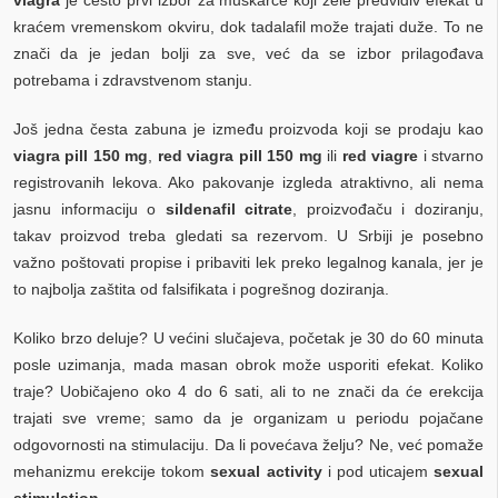
kraćem vremenskom okviru, dok tadalafil može trajati duže. To ne
znači da je jedan bolji za sve, već da se izbor prilagođava
potrebama i zdravstvenom stanju.
Još jedna česta zabuna je između proizvoda koji se prodaju kao
viagra pill 150 mg
,
red viagra pill 150 mg
ili
red viagre
i stvarno
registrovanih lekova. Ako pakovanje izgleda atraktivno, ali nema
jasnu informaciju o
sildenafil citrate
, proizvođaču i doziranju,
takav proizvod treba gledati sa rezervom. U Srbiji je posebno
važno poštovati propise i pribaviti lek preko legalnog kanala, jer je
to najbolja zaštita od falsifikata i pogrešnog doziranja.
Koliko brzo deluje? U većini slučajeva, početak je 30 do 60 minuta
posle uzimanja, mada masan obrok može usporiti efekat. Koliko
traje? Uobičajeno oko 4 do 6 sati, ali to ne znači da će erekcija
trajati sve vreme; samo da je organizam u periodu pojačane
odgovornosti na stimulaciju. Da li povećava želju? Ne, već pomaže
mehanizmu erekcije tokom
sexual activity
i pod uticajem
sexual
stimulation
.