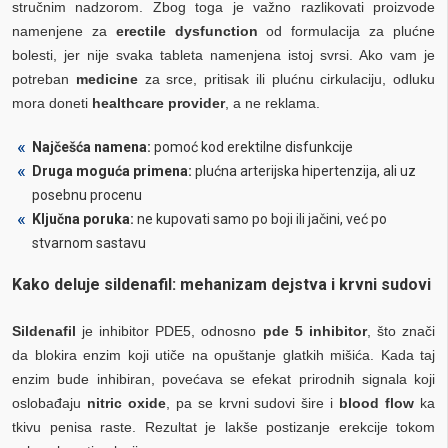
stručnim nadzorom. Zbog toga je važno razlikovati proizvode
namenjene za
erectile dysfunction
od formulacija za plućne
bolesti, jer nije svaka tableta namenjena istoj svrsi. Ako vam je
potreban
medicine
za srce, pritisak ili plućnu cirkulaciju, odluku
mora doneti
healthcare provider
, a ne reklama.
Najčešća namena:
pomoć kod erektilne disfunkcije
Druga moguća primena:
plućna arterijska hipertenzija, ali uz
posebnu procenu
Ključna poruka:
ne kupovati samo po boji ili jačini, već po
stvarnom sastavu
Kako deluje sildenafil: mehanizam dejstva i krvni sudovi
Sildenafil
je inhibitor PDE5, odnosno
pde 5 inhibitor
, što znači
da blokira enzim koji utiče na opuštanje glatkih mišića. Kada taj
enzim bude inhibiran, povećava se efekat prirodnih signala koji
oslobađaju
nitric oxide
, pa se krvni sudovi šire i
blood flow
ka
tkivu penisa raste. Rezultat je lakše postizanje erekcije tokom