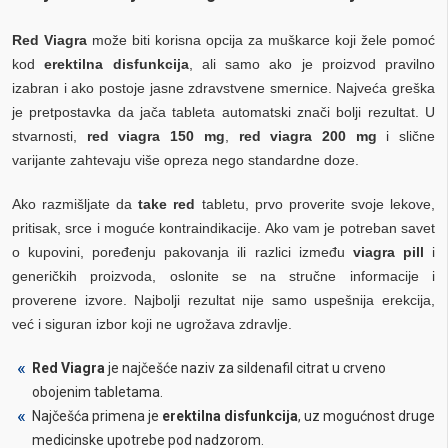
Red Viagra
može biti korisna opcija za muškarce koji žele pomoć
kod
erektilna disfunkcija
, ali samo ako je proizvod pravilno
izabran i ako postoje jasne zdravstvene smernice. Najveća greška
je pretpostavka da jača tableta automatski znači bolji rezultat. U
stvarnosti,
red viagra 150 mg
,
red viagra 200 mg
i slične
varijante zahtevaju više opreza nego standardne doze.
Ako razmišljate da
take red
tabletu, prvo proverite svoje lekove,
pritisak, srce i moguće kontraindikacije. Ako vam je potreban savet
o kupovini, poređenju pakovanja ili razlici između
viagra pill
i
generičkih proizvoda, oslonite se na stručne informacije i
proverene izvore. Najbolji rezultat nije samo uspešnija erekcija,
već i siguran izbor koji ne ugrožava zdravlje.
Red Viagra
je najčešće naziv za sildenafil citrat u crveno
obojenim tabletama.
Najčešća primena je
erektilna disfunkcija
, uz mogućnost druge
medicinske upotrebe pod nadzorom.