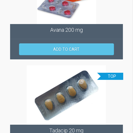
Avana 200 mg
ADD TO CART
TOP
Tadacip 20 mg