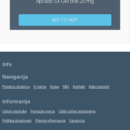
Apcalis SX Gel oral 20 mg
ADD TO CART
Info
Navigacija
Početna stranica
O nama
Korpa
FAQ
Kontakt
Kako naručiti
Informacije
Uslovi isporuke
Povraćaj novca
Opšti uslovi poslovanja
Politika privatnosti
Pravne informacije
Garancija