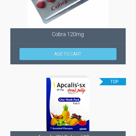
Cobra 120mg
ADD TO CART
TOP