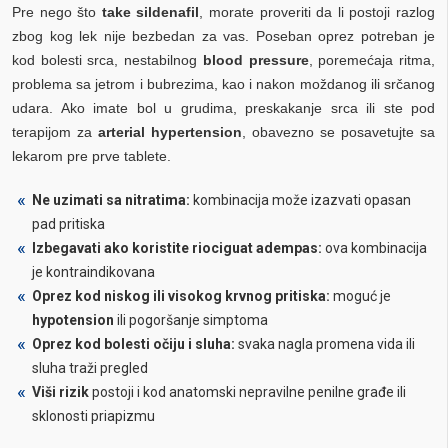
Pre nego što
take sildenafil
, morate proveriti da li postoji razlog
zbog kog lek nije bezbedan za vas. Poseban oprez potreban je
kod bolesti srca, nestabilnog
blood pressure
, poremećaja ritma,
problema sa jetrom i bubrezima, kao i nakon moždanog ili srčanog
udara. Ako imate bol u grudima, preskakanje srca ili ste pod
terapijom za
arterial hypertension
, obavezno se posavetujte sa
lekarom pre prve tablete.
Ne uzimati sa nitratima:
kombinacija može izazvati opasan
pad pritiska
Izbegavati ako koristite riociguat adempas:
ova kombinacija
je kontraindikovana
Oprez kod niskog ili visokog krvnog pritiska:
moguć je
hypotension
ili pogoršanje simptoma
Oprez kod bolesti očiju i sluha:
svaka nagla promena vida ili
sluha traži pregled
Viši rizik
postoji i kod anatomski nepravilne penilne građe ili
sklonosti priapizmu