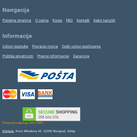
Navigacija
Početna stranica
O nama
Korpa
FAQ
Kontakt
Kako naručiti
Informacije
Uslovi isporuke
Povraćaj novca
Opšti uslovi poslovanja
Politika privatnosti
Pravne informacije
Garancija
Proizvodi uključuju 20% PDV.
Edpilula
, Knez Mihailova 42, 11000 Beograd, Srbija