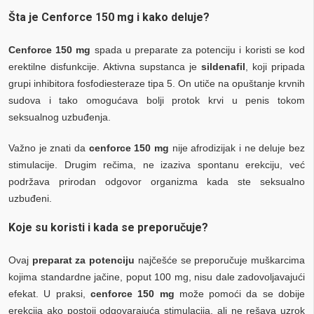
Šta je Cenforce 150 mg i kako deluje?
Cenforce 150 mg
spada u preparate za potenciju i koristi se kod
erektilne disfunkcije. Aktivna supstanca je
sildenafil
, koji pripada
grupi inhibitora fosfodiesteraze tipa 5. On utiče na opuštanje krvnih
sudova i tako omogućava bolji protok krvi u penis tokom
seksualnog uzbuđenja.
Važno je znati da
cenforce 150 mg
nije afrodizijak i ne deluje bez
stimulacije. Drugim rečima, ne izaziva spontanu erekciju, već
podržava prirodan odgovor organizma kada ste seksualno
uzbuđeni.
Koje su koristi i kada se preporučuje?
Ovaj
preparat za potenciju
najčešće se preporučuje muškarcima
kojima standardne jačine, poput 100 mg, nisu dale zadovoljavajući
efekat. U praksi,
cenforce 150 mg
može pomoći da se dobije
erekcija ako postoji odgovarajuća stimulacija, ali ne rešava uzrok