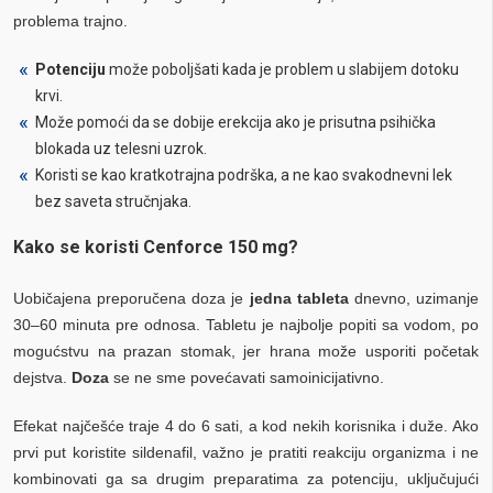
problema trajno.
Potenciju
može poboljšati kada je problem u slabijem dotoku
krvi.
Može pomoći da se dobije erekcija ako je prisutna psihička
blokada uz telesni uzrok.
Koristi se kao kratkotrajna podrška, a ne kao svakodnevni lek
bez saveta stručnjaka.
Kako se koristi Cenforce 150 mg?
Uobičajena preporučena doza je
jedna tableta
dnevno, uzimanje
30–60 minuta pre odnosa. Tabletu je najbolje popiti sa vodom, po
mogućstvu na prazan stomak, jer hrana može usporiti početak
dejstva.
Doza
se ne sme povećavati samoinicijativno.
Efekat najčešće traje 4 do 6 sati, a kod nekih korisnika i duže. Ako
prvi put koristite sildenafil, važno je pratiti reakciju organizma i ne
kombinovati ga sa drugim preparatima za potenciju, uključujući