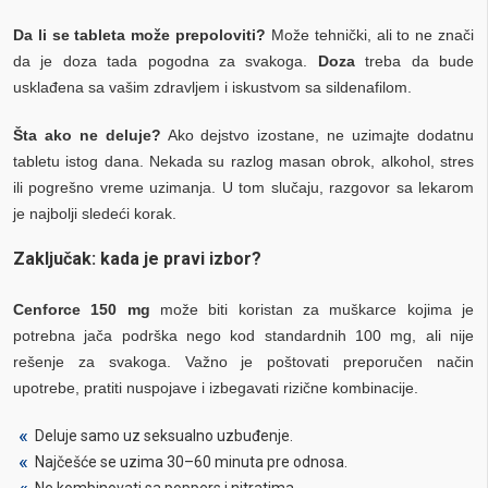
Da li se tableta može prepoloviti?
Može tehnički, ali to ne znači
da je doza tada pogodna za svakoga.
Doza
treba da bude
usklađena sa vašim zdravljem i iskustvom sa sildenafilom.
Šta ako ne deluje?
Ako dejstvo izostane, ne uzimajte dodatnu
tabletu istog dana. Nekada su razlog masan obrok, alkohol, stres
ili pogrešno vreme uzimanja. U tom slučaju, razgovor sa lekarom
je najbolji sledeći korak.
Zaključak: kada je pravi izbor?
Cenforce 150 mg
može biti koristan za muškarce kojima je
potrebna jača podrška nego kod standardnih 100 mg, ali nije
rešenje za svakoga. Važno je poštovati preporučen način
upotrebe, pratiti nuspojave i izbegavati rizične kombinacije.
Deluje samo uz seksualno uzbuđenje.
Najčešće se uzima 30–60 minuta pre odnosa.
Ne kombinovati sa poppers i nitratima.