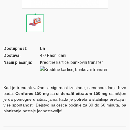
Dostupnost:
Da
Dostava:
4-7 Radni dani
Način plaćanja:
Kreditne kartice, bankovni transfer
Kad je trenutak važan, a sigurnost izostane, samopouzdanje brzo
pada.
Cenforce 150 mg
sa
sildenafil citratom 150 mg
osmišljen
je da pomogne u situacijama kada je potrebna stabilnija erekcija i
više spontanosti. Dejstvo najčešće počinje za 30 do 60 minuta, pa
planiranje postaje jednostavnije!