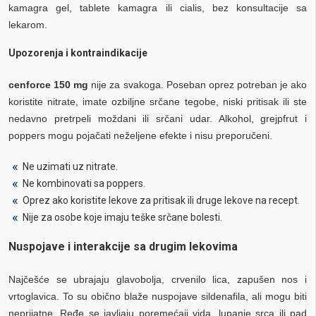
kamagra gel, tablete kamagra ili cialis, bez konsultacije sa
lekarom.
Upozorenja i kontraindikacije
cenforce 150 mg
nije za svakoga. Poseban oprez potreban je ako
koristite nitrate, imate ozbiljne srčane tegobe, niski pritisak ili ste
nedavno pretrpeli moždani ili srčani udar. Alkohol, grejpfrut i
poppers mogu pojačati neželjene efekte i nisu preporučeni.
Ne uzimati uz nitrate.
Ne kombinovati sa poppers.
Oprez ako koristite lekove za pritisak ili druge lekove na recept.
Nije za osobe koje imaju teške srčane bolesti.
Nuspojave i interakcije sa drugim lekovima
Najčešće se ubrajaju glavobolja, crvenilo lica, zapušen nos i
vrtoglavica. To su obično blaže nuspojave sildenafila, ali mogu biti
neprijatne. Ređe se javljaju poremećaji vida, lupanje srca ili pad