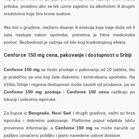
pritiska, posebno ako se lek uzme zajedno sa alkoholom ili drugim
sredstvima koja šire krvne sudove.
Ako bol u grudima, otežano disanje ili erekcija koja traje duže od 4
sata nastupe nakon upotrebe, potrebna je hitna medicinska
pomoć. Bezbednost je važnija od bilo kog kratkotrajnog efekta.
Cenforce 150 mg cena, pakovanje i dostupnost u Srbiji
Cenforce 150 mg
se često prodaje u pakovanju od 10 tableta, što
je praktično za one koji žele diskretnu i kontrolisanu upotrebu. Na
tržištu Srbije i regiona dostupnost može zavisiti od prodavca, pa se
Cenforce 150 mg prodaja
i
Cenforce 150 cena
razlikuju po
lokaciji i uslovima isporuke.
Za kupce iz
Beograda
,
Novi Sad
i drugih gradova, važni su brza
isporuka i diskretno pakovanje. Platforme poput edpilula ističu
proverene informacije, a
Cenforce 150 mg
se može naručiti uz
pažljivo označenu pošiljku i jasno navedene uslove dostave.