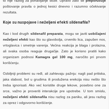
to nije razlog za ponavljanje doze. Upravo zato se
preporučuje
poštovanje pravila o jednoj kesici dnevno i razumno očekivanje
rezultata.
Koje su nuspojave i neželjeni efekti sildenafila?
Kao i kod drugih
sildenafil preparata
, mogu se javiti
uobičajeni
neželjeni efekti
kao što su glavobolja, crvenilo lica, zapušen nos,
vrtoglavica i smetnje varenja. Većina reakcija je blaga i prolazna,
ali svaka osoba reaguje drugačije. Zato je korisno pratiti kako
organizam podnosi
Kamagra gel 100 mg
, naročito pri prvom
korišćenju.
Ozbiljniji problemi su ređi, ali zahtevaju pažnju: nagli pad pritiska,
jaka slabost, bol u grudima ili produžena erekcija nisu nešto što
treba ignorisati. Ako već koristite druge lekove, posebno one za
srce, važno je proveriti interakcije pre upotrebe. U tom smislu,
neželjeni efekti sildenafila
nisu razlog za paniku, ali jesu razlog
za oprez i odgovorno korišćenje.