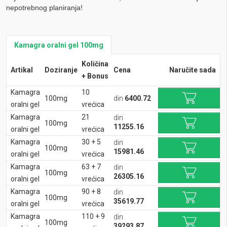
nepotrebnog planiranja!
Kamagra oralni gel 100mg
Količina
Artikal
Doziranje
Cena
Naručite sada
+ Bonus
Kamagra
10
100mg
din
6400.72
oralni gel
vrećica
Kamagra
21
din
100mg
11255.16
oralni gel
vrećica
Kamagra
30 + 5
din
100mg
15981.46
oralni gel
vrećica
Kamagra
63 + 7
din
100mg
26305.16
oralni gel
vrećica
Kamagra
90 + 8
din
100mg
35619.77
oralni gel
vrećica
Kamagra
110 + 9
din
100mg
39293.87