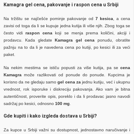
Kamagra gel cena, pakovanje i raspon cena u Srbiji
Na tržištu se najčešće pominje pakovanje od
7 kesica
, a cena
zavisi od toga da li se kupuje jedna kutija ili više njih. Zbog toga se
često vidi
raspon cena
koji se menja prema količini, akciji i
prodavcu. Kada gledate
Kamagra gel cena
ponudu, obratite
pažnju na to da li je navedena cena po kutiji, po kesici ili za veći
paket.
Na nekim mestima se ističu popusti za više kutija, pa se
cena
Kamagra
može razlikovati od ponude do ponude. Kupcima je
korisno da ne gledaju samo
gel cena za
jednu kutiju, već i ukupnu
vrednost, rok isporuke i diskreciju pakovanja. Ako vam je bitna
autentičnost, proverite opis, poreklo i da li prodavac jasno navodi
sadržaj po kesici, odnosno
100 mg
.
Gde kupiti i kako izgleda dostava u Srbiji?
Za kupce u Srbiji važni su dostupnost, jednostavno naručivanje i