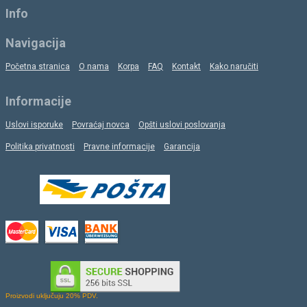
Info
Navigacija
Početna stranica
O nama
Korpa
FAQ
Kontakt
Kako naručiti
Informacije
Uslovi isporuke
Povraćaj novca
Opšti uslovi poslovanja
Politika privatnosti
Pravne informacije
Garancija
Proizvodi uključuju 20% PDV.