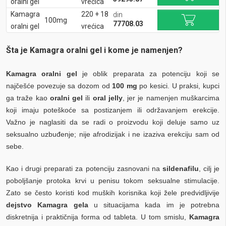
oralni gel
vrećica
Kamagra
220 + 18
din
100mg
77708.03
oralni gel
vrećica
Šta je Kamagra oralni gel i kome je namenjen?
Kamagra oralni gel
je oblik preparata za potenciju koji se
najčešće povezuje sa dozom od
100 mg
po kesici. U praksi, kupci
ga traže kao
oralni gel
ili
oral jelly
, jer je namenjen muškarcima
koji imaju poteškoće sa postizanjem ili održavanjem erekcije.
Važno je naglasiti da se radi o proizvodu koji deluje samo uz
seksualno uzbuđenje; nije afrodizijak i ne izaziva erekciju sam od
sebe.
Kao i drugi preparati za potenciju zasnovani na
sildenafilu
, cilj je
poboljšanje protoka krvi u penisu tokom seksualne stimulacije.
Zato se često koristi kod muških korisnika koji žele predvidljivije
dejstvo Kamagra gela
u situacijama kada im je potrebna
diskretnija i praktičnija forma od tableta. U tom smislu,
Kamagra