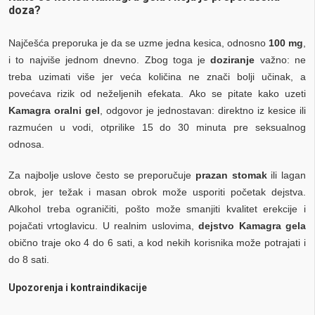
doza?
Najčešća preporuka je da se uzme jedna kesica, odnosno
100 mg
,
i to najviše jednom dnevno. Zbog toga je
doziranje
važno: ne
treba uzimati više jer veća količina ne znači bolji učinak, a
povećava rizik od neželjenih efekata. Ako se pitate kako uzeti
Kamagra oralni gel
, odgovor je jednostavan: direktno iz kesice ili
razmućen u vodi, otprilike 15 do 30 minuta pre seksualnog
odnosa.
Za najbolje uslove često se preporučuje
prazan stomak
ili lagan
obrok, jer težak i masan obrok može usporiti početak dejstva.
Alkohol treba ograničiti, pošto može smanjiti kvalitet erekcije i
pojačati vrtoglavicu. U realnim uslovima,
dejstvo Kamagra gela
obično traje oko 4 do 6 sati, a kod nekih korisnika može potrajati i
do 8 sati.
Upozorenja i kontraindikacije