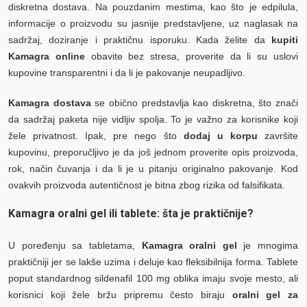
diskretna dostava. Na pouzdanim mestima, kao što je edpilula,
informacije o proizvodu su jasnije predstavljene, uz naglasak na
sadržaj, doziranje i praktičnu isporuku. Kada želite da
kupiti
Kamagra online
obavite bez stresa, proverite da li su uslovi
kupovine transparentni i da li je pakovanje neupadljivo.
Kamagra dostava
se obično predstavlja kao diskretna, što znači
da sadržaj paketa nije vidljiv spolja. To je važno za korisnike koji
žele privatnost. Ipak, pre nego što
dodaj u korpu
završite
kupovinu, preporučljivo je da još jednom proverite opis proizvoda,
rok, način čuvanja i da li je u pitanju originalno pakovanje. Kod
ovakvih proizvoda autentičnost je bitna zbog rizika od falsifikata.
Kamagra oralni gel ili tablete: šta je praktičnije?
U poređenju sa tabletama,
Kamagra oralni gel
je mnogima
praktičniji jer se lakše uzima i deluje kao fleksibilnija forma. Tablete
poput standardnog sildenafil 100 mg oblika imaju svoje mesto, ali
korisnici koji žele bržu pripremu često biraju
oralni gel za