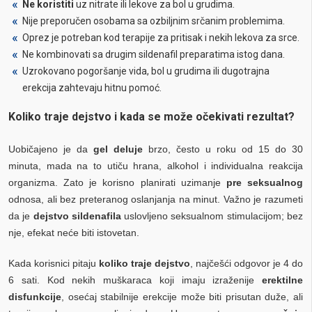
Ne koristiti
uz nitrate ili lekove za bol u grudima.
Nije preporučen osobama sa ozbiljnim srčanim problemima.
Oprez je potreban kod terapije za pritisak i nekih lekova za srce.
Ne kombinovati sa drugim sildenafil preparatima istog dana.
Uzrokovano pogoršanje vida, bol u grudima ili dugotrajna
erekcija zahtevaju hitnu pomoć.
Koliko traje dejstvo i kada se može očekivati rezultat?
Uobičajeno je da
gel deluje
brzo, često u roku od 15 do 30
minuta, mada na to utiču hrana, alkohol i individualna reakcija
organizma. Zato je korisno planirati uzimanje
pre seksualnog
odnosa, ali bez preteranog oslanjanja na minut. Važno je razumeti
da je
dejstvo sildenafila
uslovljeno seksualnom stimulacijom; bez
nje, efekat neće biti istovetan.
Kada korisnici pitaju
koliko traje dejstvo
, najčešći odgovor je 4 do
6 sati. Kod nekih muškaraca koji imaju izraženije
erektilne
disfunkcije
, osećaj stabilnije erekcije može biti prisutan duže, ali