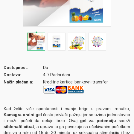
Dostupnost:
Da
Dostava:
4-7 Radni dani
Način plaćanja:
Kreditne kartice, bankovni transfer
Kad želite više spontanosti i manje brige u pravom trenutku,
Kamagra oralni gel
često privlači pažnju jer se uzima jednostavno
i može početi da deluje brzo. Ovaj
gel za potenciju
sadrži
sildenafil citrat
, a upravo to ga povezuje sa očekivanim početkom
dejstva u roku od 15 do 30 minuta, uz seksualnu stimulaciju i bez