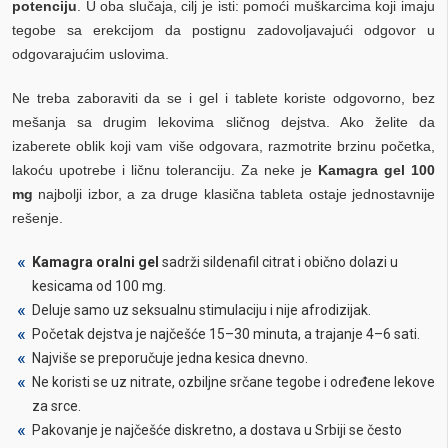
potenciju
. U oba slučaja, cilj je isti: pomoći muškarcima koji imaju
tegobe sa erekcijom da postignu zadovoljavajući odgovor u
odgovarajućim uslovima.
Ne treba zaboraviti da se i gel i tablete koriste odgovorno, bez
mešanja sa drugim lekovima sličnog dejstva. Ako želite da
izaberete oblik koji vam više odgovara, razmotrite brzinu početka,
lakoću upotrebe i ličnu toleranciju. Za neke je
Kamagra gel 100
mg
najbolji izbor, a za druge klasična tableta ostaje jednostavnije
rešenje.
Kamagra oralni gel
sadrži sildenafil citrat i obično dolazi u
kesicama od 100 mg.
Deluje samo uz seksualnu stimulaciju i nije afrodizijak.
Početak dejstva je najčešće 15–30 minuta, a trajanje 4–6 sati.
Najviše se preporučuje jedna kesica dnevno.
Ne koristi se uz nitrate, ozbiljne srčane tegobe i određene lekove
za srce.
Pakovanje je najčešće diskretno, a dostava u Srbiji se često