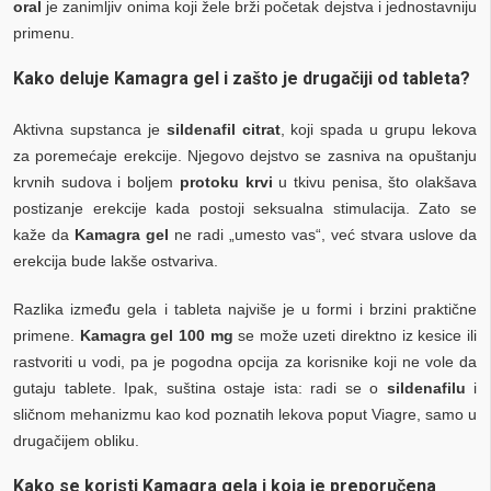
oral
je zanimljiv onima koji žele brži početak dejstva i jednostavniju
primenu.
Kako deluje Kamagra gel i zašto je drugačiji od tableta?
Aktivna supstanca je
sildenafil citrat
, koji spada u grupu lekova
za poremećaje erekcije. Njegovo dejstvo se zasniva na opuštanju
krvnih sudova i boljem
protoku krvi
u tkivu penisa, što olakšava
postizanje erekcije kada postoji seksualna stimulacija. Zato se
kaže da
Kamagra gel
ne radi „umesto vas“, već stvara uslove da
erekcija bude lakše ostvariva.
Razlika između gela i tableta najviše je u formi i brzini praktične
primene.
Kamagra gel 100 mg
se može uzeti direktno iz kesice ili
rastvoriti u vodi, pa je pogodna opcija za korisnike koji ne vole da
gutaju tablete. Ipak, suština ostaje ista: radi se o
sildenafilu
i
sličnom mehanizmu kao kod poznatih lekova poput Viagre, samo u
drugačijem obliku.
Kako se koristi Kamagra gela i koja je preporučena