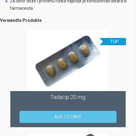
Za izbor doze i procenu rizika najbolje je konsultovati lekara ili
farmaceuta.
Verwandte Produkte
TOP
Tadacip 20 mg
ADD TO CART