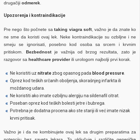
drugačiji
odmerek
.
Upozorenja i kontraindikacije
Pre nego što počnete sa
taking viagra soft
, važno je da znate ko
ne sme da koristi ovaj lek. Neke kontraindikacije su ozbiljne i ne
smeju se ignorisati, posebno kod osoba sa srcem i krvnim
pritiskom.
Bezbednost
je važnija od brzog rezultata, zato je
razgovor sa
healthcare provider
ili urologom najbolji prvi korak.
Ne koristiti uz
nitrate
zbog opasnog pada
blood pressure
.
Oprez kod teških srčanih oboljenja, skorašnjeg infarkta ili
moždanog udara.
Ne koristiti ako imate ozbiljnu alergiju na sildenafil citrat.
Poseban oprez kod teških bolesti jetre i bubrega.
Potrebna je dodatna procena ako ste stariji ili već imate nizak
krvni pritisak.
Važno je i da ne kombinujete ovaj lek sa drugim preparatima za
potenciju bez saveta lekara. To uključuje i različite generičke