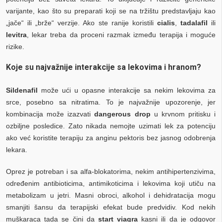
varijante, kao što su preparati koji se na tržištu predstavljaju kao
„jače“ ili „brže“ verzije. Ako ste ranije koristili
cialis
,
tadalafil
ili
levitra
, lekar treba da proceni razmak između terapija i moguće
rizike.
Koje su najvažnije interakcije sa lekovima i hranom?
Sildenafil
može ući u opasne interakcije sa nekim lekovima za
srce, posebno sa nitratima. To je najvažnije upozorenje, jer
kombinacija može izazvati
dangerous drop
u krvnom pritisku i
ozbiljne posledice. Zato nikada nemojte uzimati lek za potenciju
ako već koristite terapiju za anginu pektoris bez jasnog odobrenja
lekara.
Oprez je potreban i sa alfa-blokatorima, nekim antihipertenzivima,
određenim antibioticima, antimikoticima i lekovima koji utiču na
metabolizam u jetri. Masni obroci, alkohol i dehidratacija mogu
smanjiti šansu da terapijski efekat bude predvidiv. Kod nekih
muškaraca tada se čini da
start viagra
kasni ili da je odgovor