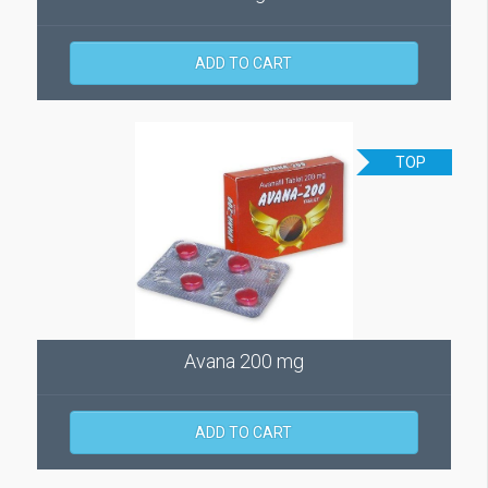
ADD TO CART
TOP
Avana 200 mg
ADD TO CART