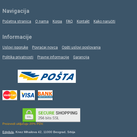
Navigacija
Početna stranica
O nama
Korpa
FAQ
Kontakt
Kako naručiti
Informacije
Uslovi isporuke
Povraćaj novca
Opšti uslovi poslovanja
Politika privatnosti
Pravne informacije
Garancija
Proizvodi uključuju 20% PDV.
Edpilula
, Knez Mihailova 42, 11000 Beograd, Srbija