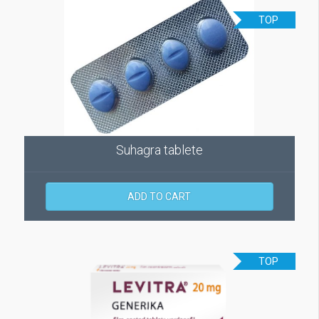
TOP
Suhagra tablete
ADD TO CART
TOP