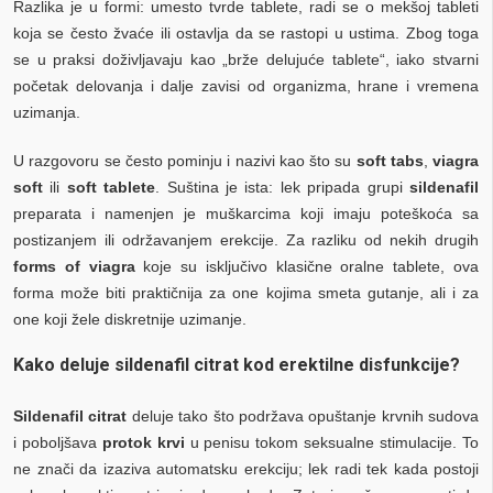
Razlika je u formi: umesto tvrde tablete, radi se o mekšoj tableti
koja se često žvaće ili ostavlja da se rastopi u ustima. Zbog toga
se u praksi doživljavaju kao „brže delujuće tablete“, iako stvarni
početak delovanja i dalje zavisi od organizma, hrane i vremena
uzimanja.
U razgovoru se često pominju i nazivi kao što su
soft tabs
,
viagra
soft
ili
soft tablete
. Suština je ista: lek pripada grupi
sildenafil
preparata i namenjen je muškarcima koji imaju poteškoća sa
postizanjem ili održavanjem erekcije. Za razliku od nekih drugih
forms of viagra
koje su isključivo klasične oralne tablete, ova
forma može biti praktičnija za one kojima smeta gutanje, ali i za
one koji žele diskretnije uzimanje.
Kako deluje sildenafil citrat kod erektilne disfunkcije?
Sildenafil citrat
deluje tako što podržava opuštanje krvnih sudova
i poboljšava
protok krvi
u penisu tokom seksualne stimulacije. To
ne znači da izaziva automatsku erekciju; lek radi tek kada postoji