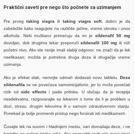
Praktični saveti pre nego što počnete sa uzimanjem
Pre prvog
taking viagra
ili
taking viagra soft
, dobro je da
zabeležite kako reagujete na različite jačine, vreme obroka i unos
alkohola. Neki muškarci primećuju da im je
sildenafil 50 mg
dovoljan, dok drugima lekar preporuči
sildenafil 100 mg
ili niži
početni nivo. Ako ste ranije imali slabiji odgovor, ne znači da je lek
neefikasan; možda je potrebna druga doza ili drugačije vreme
uzimanja.
Ako je efekat slab, nemojte odmah dodavati novu tabletu.
Doza
sildenafila
se ne povećava samoinicijativno, jer to može povećati
rizik od
side effects
i pada pritiska. U slučaju da je terapija
neadekvatna, razgovarajte sa lekarom o tome da li je problem u
dozi, stresu, drugim lekovima ili u samom zdravstvenom stanju.
Ponekad je bolje promeniti pristup nego forsirati isti medikament.
Čuvajte lek na suvom i hladnijem mestu, van domašaja dece, i ne
koristite ga nakon isteka roka. Ako propustiti sadr nije pravi izraz