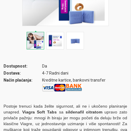
Dostupnost:
Da
Dostava:
4-7 Radni dani
Način plaćanja:
Kreditne kartice, bankovni transfer
Postoje trenuci kada želite sigurnost, ali ne i ukočeno planiranje
unapred.
Viagra Soft Tabs
sa
sildenafil citratom
upravo zato
privlače pažnju: mnogi ih biraju jer mogu početi da deluju brže od
klasične Viagre, uz jednostavnije uzimanje i više spontanosti! Za
muškarce koji traže pouzdaniji odgovor u intimnom trenutku, ova