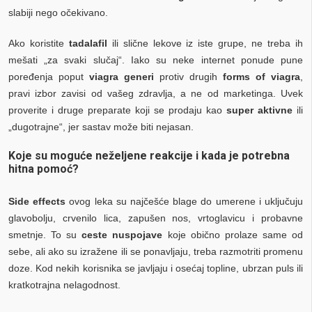
slabiji nego očekivano.
Ako koristite
tadalafil
ili slične lekove iz iste grupe, ne treba ih
mešati „za svaki slučaj“. Iako su neke internet ponude pune
poređenja poput
viagra generi
protiv drugih
forms of viagra
,
pravi izbor zavisi od vašeg zdravlja, a ne od marketinga. Uvek
proverite i druge preparate koji se prodaju kao
super aktivne
ili
„dugotrajne“, jer sastav može biti nejasan.
Koje su moguće neželjene reakcije i kada je potrebna
hitna pomoć?
Side effects
ovog leka su najčešće blage do umerene i uključuju
glavobolju, crvenilo lica, zapušen nos, vrtoglavicu i probavne
smetnje. To su
ceste nuspojave
koje obično prolaze same od
sebe, ali ako su izražene ili se ponavljaju, treba razmotriti promenu
doze. Kod nekih korisnika se javljaju i osećaj topline, ubrzan puls ili
kratkotrajna nelagodnost.