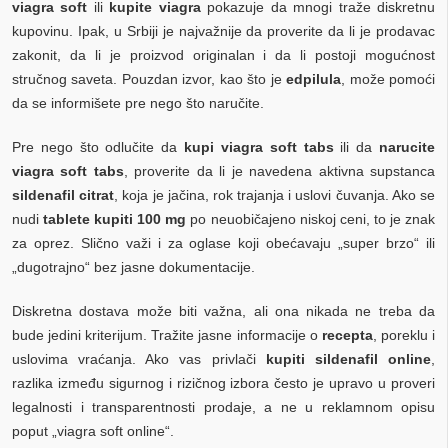
viagra soft
ili
kupite viagra
pokazuje da mnogi traže diskretnu
kupovinu. Ipak, u Srbiji je najvažnije da proverite da li je prodavac
zakonit, da li je proizvod originalan i da li postoji mogućnost
stručnog saveta. Pouzdan izvor, kao što je
edpilula
, može pomoći
da se informišete pre nego što naručite.
Pre nego što odlučite da
kupi viagra soft tabs
ili da
narucite
viagra soft tabs
, proverite da li je navedena aktivna supstanca
sildenafil citrat
, koja je jačina, rok trajanja i uslovi čuvanja. Ako se
nudi
tablete kupiti 100 mg
po neuobičajeno niskoj ceni, to je znak
za oprez. Slično važi i za oglase koji obećavaju „super brzo“ ili
„dugotrajno“ bez jasne dokumentacije.
Diskretna dostava može biti važna, ali ona nikada ne treba da
bude jedini kriterijum. Tražite jasne informacije o
recepta
, poreklu i
uslovima vraćanja. Ako vas privlači
kupiti sildenafil online
,
razlika između sigurnog i rizičnog izbora često je upravo u proveri
legalnosti i transparentnosti prodaje, a ne u reklamnom opisu
poput „viagra soft online“.