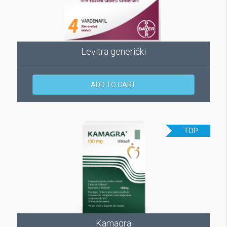
Levitra generički
ADD TO CART
TOP
Kamagra